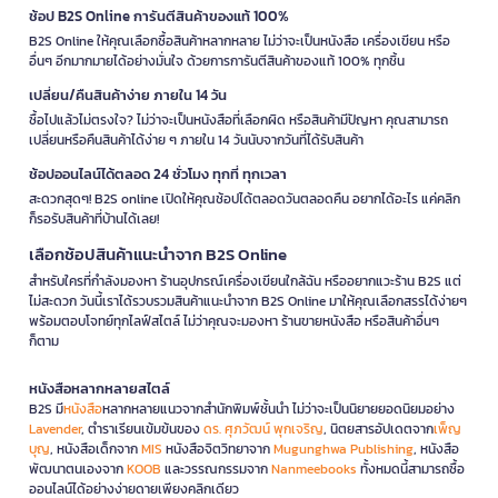
ช้อป B2S Online การันตีสินค้าของแท้ 100%
B2S Online ให้คุณเลือกซื้อสินค้าหลากหลาย ไม่ว่าจะเป็นหนังสือ เครื่องเขียน หรือ
อื่นๆ อีกมากมายได้อย่างมั่นใจ ด้วยการการันตีสินค้าของแท้ 100% ทุกชิ้น
เปลี่ยน/คืนสินค้าง่าย ภายใน 14 วัน
ซื้อไปแล้วไม่ตรงใจ? ไม่ว่าจะเป็นหนังสือที่เลือกผิด หรือสินค้ามีปัญหา คุณสามารถ
เปลี่ยนหรือคืนสินค้าได้ง่าย ๆ ภายใน 14 วันนับจากวันที่ได้รับสินค้า
ช้อปออนไลน์ได้ตลอด 24 ชั่วโมง ทุกที่ ทุกเวลา
สะดวกสุดๆ! B2S online เปิดให้คุณช้อปได้ตลอดวันตลอดคืน อยากได้อะไร แค่คลิก
ก็รอรับสินค้าที่บ้านได้เลย!
เลือกช้อปสินค้าแนะนำจาก B2S Online
สำหรับใครที่กำลังมองหา ร้านอุปกรณ์เครื่องเขียนใกล้ฉัน หรืออยากแวะร้าน B2S แต่
ไม่สะดวก วันนี้เราได้รวบรวมสินค้าแนะนำจาก B2S Online มาให้คุณเลือกสรรได้ง่ายๆ
พร้อมตอบโจทย์ทุกไลฟ์สไตล์ ไม่ว่าคุณจะมองหา ร้านขายหนังสือ หรือสินค้าอื่นๆ
ก็ตาม
หนังสือหลากหลายสไตล์
B2S มี
หนังสือ
หลากหลายแนวจากสำนักพิมพ์ชั้นนำ ไม่ว่าจะเป็นนิยายยอดนิยมอย่าง
Lavender
, ตำราเรียนเข้มข้นของ
ดร. ศุภวัฒน์ พุกเจริญ
, นิตยสารอัปเดตจาก
เพ็ญ
บุญ
, หนังสือเด็กจาก
MIS
หนังสือจิตวิทยาจาก
Mugunghwa Publishing
, หนังสือ
พัฒนาตนเองจาก
KOOB
และวรรณกรรมจาก
Nanmeebooks
ทั้งหมดนี้สามารถซื้อ
ออนไลน์ได้อย่างง่ายดายเพียงคลิกเดียว