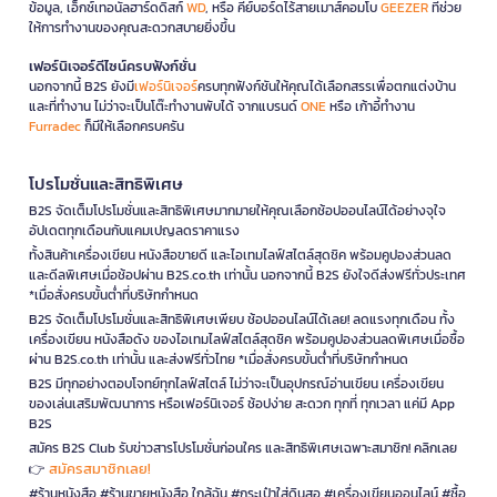
ข้อมูล, เอ็กซ์เทอนัลฮาร์ดดิสก์
WD
, หรือ คีย์บอร์ดไร้สายเมาส์คอมโบ
GEEZER
ที่ช่วย
ให้การทำงานของคุณสะดวกสบายยิ่งขึ้น
เฟอร์นิเจอร์ดีไซน์ครบฟังก์ชั่น
นอกจากนี้ B2S ยังมี
เฟอร์นิเจอร์
ครบทุกฟังก์ชันให้คุณได้เลือกสรรเพื่อตกแต่งบ้าน
และที่ทำงาน ไม่ว่าจะเป็นโต๊ะทำงานพับได้ จากแบรนด์
ONE
หรือ เก้าอี้ทำงาน
Furradec
ก็มีให้เลือกครบครัน
โปรโมชั่นและสิทธิพิเศษ
B2S จัดเต็มโปรโมชั่นและสิทธิพิเศษมากมายให้คุณเลือกช้อปออนไลน์ได้อย่างจุใจ
อัปเดตทุกเดือนกับแคมเปญลดราคาแรง
ทั้งสินค้าเครื่องเขียน หนังสือขายดี และไอเทมไลฟ์สไตล์สุดชิค พร้อมคูปองส่วนลด
และดีลพิเศษเมื่อช้อปผ่าน B2S.co.th เท่านั้น นอกจากนี้ B2S ยังใจดีส่งฟรีทั่วประเทศ
*เมื่อสั่งครบขั้นต่ำที่บริษัทกำหนด
B2S จัดเต็มโปรโมชั่นและสิทธิพิเศษเพียบ ช้อปออนไลน์ได้เลย! ลดแรงทุกเดือน ทั้ง
เครื่องเขียน หนังสือดัง ของไอเทมไลฟ์สไตล์สุดชิค พร้อมคูปองส่วนลดพิเศษเมื่อซื้อ
ผ่าน B2S.co.th เท่านั้น และส่งฟรีทั่วไทย *เมื่อสั่งครบขั้นต่ำที่บริษัทกำหนด
B2S มีทุกอย่างตอบโจทย์ทุกไลฟ์สไตล์ ไม่ว่าจะเป็นอุปกรณ์อ่านเขียน เครื่องเขียน
ของเล่นเสริมพัฒนาการ หรือเฟอร์นิเจอร์ ช้อปง่าย สะดวก ทุกที่ ทุกเวลา แค่มี App
B2S
สมัคร B2S Club รับข่าวสารโปรโมชั่นก่อนใคร และสิทธิพิเศษเฉพาะสมาชิก! คลิกเลย
สมัครสมาชิกเลย!
👉
#ร้านหนังสือ #ร้านขายหนังสือ ใกล้ฉัน #กระเป๋าใส่ดินสอ #เครื่องเขียนออนไลน์ #ซื้อ