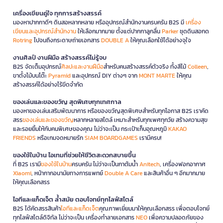
เครื่องเขียนคู่ใจ ทุกการสร้างสรรค์
มองหาปากกาดีๆ ดินสอหลากหลาย หรืออุปกรณ์สำนักงานครบครัน B2S มี
เครื่อง
เขียนและอุปกรณ์สำนักงาน
ให้เลือกมากมาย ตั้งแต่ปากกาลูกลื่น
Parker
ชุดดินสอกด
Rotring
ไปจนถึงกระดาษถ่ายเอกสาร
DOUBLE A
ให้คุณเลือกใช้ได้อย่างจุใจ
งานศิลป์ งานฝีมือ สร้างสรรค์ไม่รู้จบ
B2S จัดเต็มอุปกรณ์
ศิลปะและงานฝีมือ
สำหรับคนสร้างสรรค์ตัวจริง ทั้งสีไม้
Colleen
,
ขาตั้งไม้บนโต๊ะ
Pyramid
และอุปกรณ์ DIY ต่างๆ จาก
MONT MARTE
ให้คุณ
สร้างสรรค์ได้อย่างไร้ขีดจำกัด
ของเล่นและของขวัญ สุดพิเศษทุกเทศกาล
มองหาของเล่นเสริมพัฒนาการ หรือของขวัญสุดพิเศษสำหรับทุกโอกาส B2S เราคัด
สรร
ของเล่นและของขวัญ
หลากหลายสไตล์ เหมาะสำหรับทุกเพศทุกวัย สร้างความสุข
และรอยยิ้มให้กับคนพิเศษของคุณ ไม่ว่าจะเป็น กระเป๋าเก็บอุณหภูมิ
KAKAO
FRIENDS
หรือเกมจดหมายรัก
SIAM BOARDGAMES
เรามีครบ!
ของใช้ในบ้าน ไอเทมที่ช่วยให้ชีวิตสะดวกสบายขึ้น
ที่ B2S เรามี
ของใช้ในบ้าน
ครบครัน ไม่ว่าจะเป็นกาต้มน้ำ
Anitech
, เครื่องฟอกอากาศ
Xiaomi
, หน้ากากอนามัยทางการแพทย์
Double A Care
และสินค้าอื่น ๆ อีกมากมาย
ให้คุณเลือกสรร
ไอทีและแก็ดเจ็ต ล้ำสมัย ตอบโจทย์ทุกไลฟ์สไตล์
B2S ได้คัดสรรสินค้า
ไอทีและแก็ดเจ็ต
คุณภาพเยี่ยมมาให้คุณเลือกสรร เพื่อตอบโจทย์
ทุกไลฟ์สไตล์ดิจิทัล ไม่ว่าจะเป็น เครื่องทำลายเอกสาร
NEO
เพื่อความปลอดภัยของ