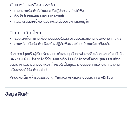
คำแนะนำและข้อควรระวัง
เหมาะสำหรับเด็กที่อ่านเองหรือผู้ปกครองอ่านให้ฟัง
จัดเก็บในที่แห้งและหลีกเลี่ยงความชื้น
ควรส่งเสริมให้เด็กอ่านอย่างต่อเนื่องเพื่อการเรียนรู้ที่ดี
Tip. เทคนิคเล็กๆ
ชวนเด็กตั้งคำถามเกี่ยวกับสัตว์จิ๋วในเล่ม เพื่อส่งเสริมความคิดเชิงวิทยาศาสตร์
อ่านพร้อมกันกับเด็กเพื่อสร้างปฏิสัมพันธ์และช่วยอธิบายเนื้อหาที่สงสัย
ถ้าอยากให้ลูกหรือผู้เรียนรักธรรมชาติและสนุกกับการสำรวจสิ่งเล็กๆ รอบตัว หนังสือ
DR.EGG เล่ม 3 สำรวจสัตว์จิ๋วหลายขา จัดเป็นหนังสือภาพให้ความรู้และเสริมสร้าง
จินตนาการอย่างแท้จริง เหมาะสำหรับใช้เป็นคู่มือสร้างนิสัยรักการอ่านและความคิด
สร้างสรรค์ให้กับเด็กยุคใหม่
#หนังสือเด็ก #สำรวจธรรมชาติ #สัตว์จิ๋ว #เสริมสร้างจินตนาการ #DrEgg
ข้อมูลสินค้า