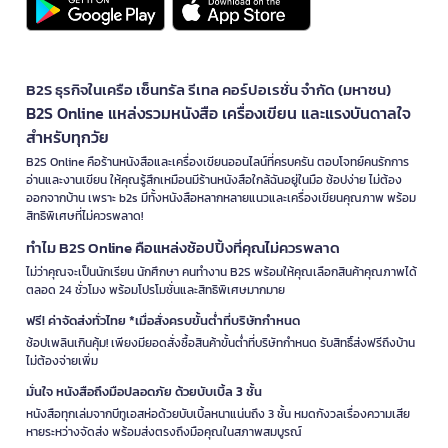
B2S ธุรกิจในเครือ เซ็นทรัล รีเทล คอร์ปอเรชั่น จำกัด (มหาชน)
B2S Online แหล่งรวมหนังสือ เครื่องเขียน และแรงบันดาลใจ
สำหรับทุกวัย
B2S Online คือร้านหนังสือและเครื่องเขียนออนไลน์ที่ครบครัน ตอบโจทย์คนรักการ
อ่านและงานเขียน ให้คุณรู้สึกเหมือนมีร้านหนังสือใกล้ฉันอยู่ในมือ ช้อปง่าย ไม่ต้อง
ออกจากบ้าน เพราะ b2s มีทั้งหนังสือหลากหลายแนวและเครื่องเขียนคุณภาพ พร้อม
สิทธิพิเศษที่ไม่ควรพลาด!
ทำไม B2S Online คือแหล่งช้อปปิ้งที่คุณไม่ควรพลาด
ไม่ว่าคุณจะเป็นนักเรียน นักศึกษา คนทำงาน B2S พร้อมให้คุณเลือกสินค้าคุณภาพได้
ตลอด 24 ชั่วโมง พร้อมโปรโมชั่นและสิทธิพิเศษมากมาย
ฟรี! ค่าจัดส่งทั่วไทย *เมื่อสั่งครบขั้นต่ำที่บริษัทกำหนด
ช้อปเพลินเกินคุ้ม! เพียงมียอดสั่งซื้อสินค้าขั้นต่ำที่บริษัทกำหนด รับสิทธิ์ส่งฟรีถึงบ้าน
ไม่ต้องจ่ายเพิ่ม
มั่นใจ หนังสือถึงมือปลอดภัย ด้วยบับเบิ้ล 3 ชั้น
หนังสือทุกเล่มจากบีทูเอสห่อด้วยบับเบิ้ลหนาแน่นถึง 3 ชั้น หมดกังวลเรื่องความเสีย
หายระหว่างจัดส่ง พร้อมส่งตรงถึงมือคุณในสภาพสมบูรณ์