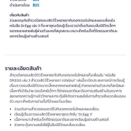
B2S
ดำเนินการโดย
เกี่ยวกับสินค้า
ร่วมผจญภัยสำรวจโลกของสัตว์จิ๋วหลายขากับดอกเตอร์เอ้กและผองเพื่อนใน
หนังสือ Dr.Egg เล่ม 3 ที่จะพาคุณเรียนรู้เรื่องราวน่าตื่นเต้นของสิ่งมีชีวิตเล็กๆ
หลากหลายสายพันธุ์ผ่านตัวละครที่สนุกสนาน เหมาะสำหรับเด็กที่รักธรรมชาติและ
อยากเรียนรู้อย่างสร้างสรรค์
รายละเอียดสินค้า
สำรวจโลกของสัตว์ตัวจิ๋วหลายขาไปกับดอกเตอร์เอ้กและแก๊งเพื่อนใน "หนังสือ
DR.EGG เล่ม 3 สำรวจสัตว์จิ๋วหลายขา (ปกอ่อน)" เล่มนี้จะเปิดประสบการณ์การเรียนรู้
เรื่องราวของสิ่งมีชีวิตขนาดเล็กหลากหลายสายพันธุ์ ถ่ายทอดผ่านตัวละครที่สดใสและ
เนื้อหาที่เข้าใจง่าย ตอบโจทย์เด็กๆ ที่รักธรรมชาติและต้องการเสริมสร้างจินตนาการ
สอดแทรกความรู้ทางชีววิทยาและกระตุ้นให้เกิดความสนใจในการสำรวจสิ่งแวดล้อมรอบ
ตัว เหมาะสำหรับการอ่านทั้งที่บ้านและโรงเรียน
ร่วมเดินทางสำรวจธรรมชาติไปกับดอกเตอร์เอ้กและผองเพื่อน
เรียนรู้เรื่องราวของสัตว์จิ๋วหลายขาสุดระทึกใน “Dr.Egg 3”
เนื้อหาเหมาะสำหรับเด็กที่รักธรรมชาติและอยากเรียนรู้อย่างสร้างสรรค์
ช่วยกระตุ้นความสนใจใฝ่รู้ในสิ่งมีชีวิตและสิ่งแวดล้อม