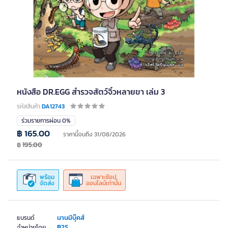
หนังสือ DR.EGG สำรวจสัตว์จิ๋วหลายขา เล่ม 3
รหัสสินค้า
DA12743
ร่วมรายการผ่อน 0%
฿ 165.00
ราคานี้จนถึง 31/08/2026
฿
195.00
พร้อม
เฉพาะช้อป
จัดส่ง
ออนไลน์เท่านั้น
นานมีบุ๊คส์
แบรนด์
B2S
จำหน่ายโดย