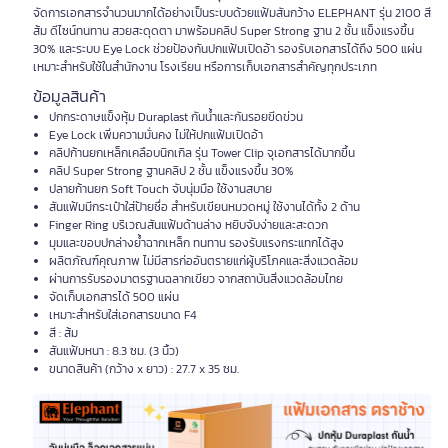
จัดการเอกสารจำนวนมากได้อย่างเป็นระบบด้วยแฟ้มสันกว้าง ELEPHANT รุ่น 2100 สี
ส้ม ดีไซน์ทนทาน สวยสะดุดตา มาพร้อมคลิป Super Strong ฐาน 2 ชั้น แข็งแรงขึ้น
30% และระบบ Eye Lock ช่วยป้องกันปกแฟ้มเปิดอ้า รองรับเอกสารได้ถึง 500 แผ่น
เหมาะสำหรับใช้ในสำนักงาน โรงเรียน หรือการเก็บเอกสารสำคัญทุกประเภท
ข้อมูลสินค้า
ปกกระดาษแข็งหุ้ม Duraplast กันน้ำและกันรอยขีดข่วน
Eye Lock เพิ่มความมั่นคง ไม่ให้ปกแฟ้มเปิดอ้า
คลิปก้านยกเหล็กเคลือบนิกเกิล รุ่น Tower Clip จุเอกสารได้มากขึ้น
คลิป Super Strong ฐานคลิป 2 ชั้น แข็งแรงขึ้น 30%
ปลายก้านยก Soft Touch จับนุ่มมือ ใช้งานสบาย
สันแฟ้มมีกระเป๋าใส่ป้ายชื่อ สำหรับเขียนหมวดหมู่ ใช้งานได้ทั้ง 2 ด้าน
Finger Ring บริเวณสันแฟ้มด้านล่าง หยิบจับง่ายและสะดวก
มุมและขอบปกล่างย้ำฉากเหล็ก ทนทาน รองรับแรงกระแทกได้สูง
ผลิตภัณฑ์คุณภาพ ไม่มีสารก่ออันตรายแก่ผู้บริโภคและสิ่งแวดล้อม
ผ่านการรับรองมาตรฐานฉลากเขียว จากสถาบันสิ่งแวดล้อมไทย
จัดเก็บเอกสารได้ 500 แผ่น
เหมาะสำหรับใส่เอกสารขนาด F4
สี : ส้ม
สันแฟ้มหนา : 8.3 ซม. (3 นิ้ว)
ขนาดสินค้า (กว้าง x ยาว) : 27.7 x 35 ซม.