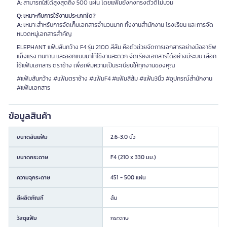
A:
สามารถใส่ได้สูงสุดถึง 500 แผ่น โดยแฟ้มยังคงทรงตัวดีไม่บวม
Q: เหมาะกับการใช้งานประเภทใด?
A:
เหมาะสำหรับการจัดเก็บเอกสารจำนวนมาก ทั้งงานสำนักงาน โรงเรียน และการจัด
หมวดหมู่เอกสารสำคัญ
ELEPHANT แฟ้มสันกว้าง F4 รุ่น 2100 สีส้ม คือตัวช่วยจัดการเอกสารอย่างมืออาชีพ
แข็งแรง ทนทาน และออกแบบมาให้ใช้งานสะดวก จัดเรียงเอกสารได้อย่างมีระบบ เลือก
ใช้แฟ้มเอกสาร ตราช้าง เพื่อเพิ่มความเป็นระเบียบให้ทุกงานของคุณ
#แฟ้มสันกว้าง #แฟ้มตราช้าง #แฟ้มF4 #แฟ้มสีส้ม #แฟ้ม3นิ้ว #อุปกรณ์สำนักงาน
#แฟ้มเอกสาร
ข้อมูลสินค้า
ขนาดสันแฟ้ม
2.6-3.0 นิ้ว
ขนาดกระดาษ
F4 (210 x 330 มม.)
ความจุกระดาษ
451 - 500 แผ่น
สีผลิตภัณฑ์
ส้ม
วัสดุแฟ้ม
กระดาษ