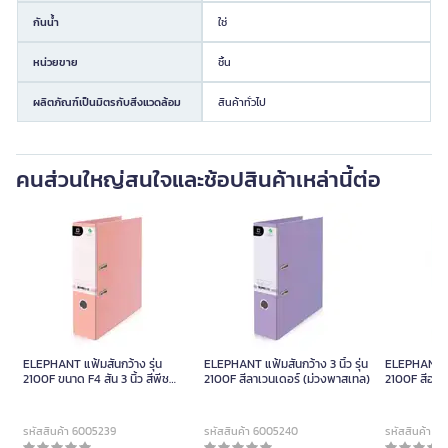
กันน้ำ
ใช่
หน่วยขาย
ชิ้น
ผลิตภัณฑ์เป็นมิตรกับสิ่งแวดล้อม
สินค้าทั่วไป
คนส่วนใหญ่สนใจและช้อปสินค้าเหล่านี้ต่อ
ELEPHANT แฟ้มสันกว้าง รุ่น
ELEPHANT แฟ้มสันกว้าง 3 นิ้ว รุ่น
ELEPHANT แฟ้
2100F ขนาด F4 สัน 3 นิ้ว สีพีช
2100F สีลาเวนเดอร์ (ม่วงพาสเทล)
2100F สีอคว
(ชมพูพาสเทล)
รหัสสินค้า 6005239
รหัสสินค้า 6005240
รหัสสินค้า 6