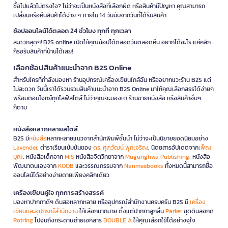
ซื้อไปแล้วไม่ตรงใจ? ไม่ว่าจะเป็นหนังสือที่เลือกผิด หรือสินค้ามีปัญหา คุณสามารถ
เปลี่ยนหรือคืนสินค้าได้ง่าย ๆ ภายใน 14 วันนับจากวันที่ได้รับสินค้า
ช้อปออนไลน์ได้ตลอด 24 ชั่วโมง ทุกที่ ทุกเวลา
สะดวกสุดๆ! B2S online เปิดให้คุณช้อปได้ตลอดวันตลอดคืน อยากได้อะไร แค่คลิก
ก็รอรับสินค้าที่บ้านได้เลย!
เลือกช้อปสินค้าแนะนำจาก B2S Online
สำหรับใครที่กำลังมองหา ร้านอุปกรณ์เครื่องเขียนใกล้ฉัน หรืออยากแวะร้าน B2S แต่
ไม่สะดวก วันนี้เราได้รวบรวมสินค้าแนะนำจาก B2S Online มาให้คุณเลือกสรรได้ง่ายๆ
พร้อมตอบโจทย์ทุกไลฟ์สไตล์ ไม่ว่าคุณจะมองหา ร้านขายหนังสือ หรือสินค้าอื่นๆ
ก็ตาม
หนังสือหลากหลายสไตล์
B2S มี
หนังสือ
หลากหลายแนวจากสำนักพิมพ์ชั้นนำ ไม่ว่าจะเป็นนิยายยอดนิยมอย่าง
Lavender
, ตำราเรียนเข้มข้นของ
ดร. ศุภวัฒน์ พุกเจริญ
, นิตยสารอัปเดตจาก
เพ็ญ
บุญ
, หนังสือเด็กจาก
MIS
หนังสือจิตวิทยาจาก
Mugunghwa Publishing
, หนังสือ
พัฒนาตนเองจาก
KOOB
และวรรณกรรมจาก
Nanmeebooks
ทั้งหมดนี้สามารถซื้อ
ออนไลน์ได้อย่างง่ายดายเพียงคลิกเดียว
เครื่องเขียนคู่ใจ ทุกการสร้างสรรค์
มองหาปากกาดีๆ ดินสอหลากหลาย หรืออุปกรณ์สำนักงานครบครัน B2S มี
เครื่อง
เขียนและอุปกรณ์สำนักงาน
ให้เลือกมากมาย ตั้งแต่ปากกาลูกลื่น
Parker
ชุดดินสอกด
Rotring
ไปจนถึงกระดาษถ่ายเอกสาร
DOUBLE A
ให้คุณเลือกใช้ได้อย่างจุใจ