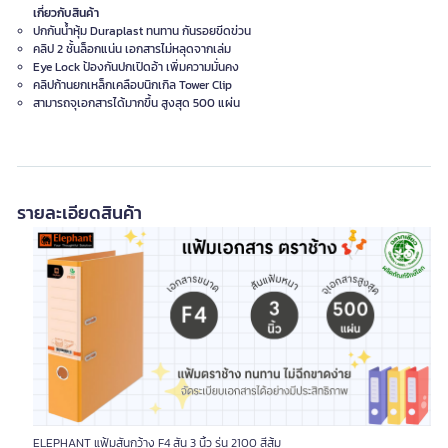
เกี่ยวกับสินค้า
ปกกันน้ำหุ้ม Duraplast ทนทาน กันรอยขีดข่วน
คลิป 2 ชั้นล็อกแน่น เอกสารไม่หลุดจากเล่ม
Eye Lock ป้องกันปกเปิดอ้า เพิ่มความมั่นคง
คลิปก้านยกเหล็กเคลือบนิกเกิล Tower Clip
สามารถจุเอกสารได้มากขึ้น สูงสุด 500 แผ่น
รายละเอียดสินค้า
ELEPHANT แฟ้มสันกว้าง F4 สัน 3 นิ้ว รุ่น 2100 สีส้ม