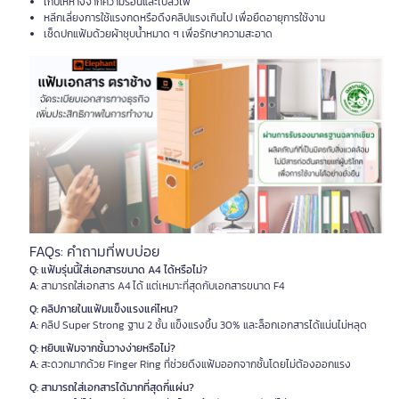
เก็บให้ห่างจากความร้อนและเปลวไฟ
หลีกเลี่ยงการใช้แรงกดหรือดึงคลิปแรงเกินไป เพื่อยืดอายุการใช้งาน
เช็ดปกแฟ้มด้วยผ้าชุบน้ำหมาด ๆ เพื่อรักษาความสะอาด
FAQs: คำถามที่พบบ่อย
Q: แฟ้มรุ่นนี้ใส่เอกสารขนาด A4 ได้หรือไม่?
A:
สามารถใส่เอกสาร A4 ได้ แต่เหมาะที่สุดกับเอกสารขนาด F4
Q: คลิปภายในแฟ้มแข็งแรงแค่ไหน?
A:
คลิป Super Strong ฐาน 2 ชั้น แข็งแรงขึ้น 30% และล็อกเอกสารได้แน่นไม่หลุด
Q: หยิบแฟ้มจากชั้นวางง่ายหรือไม่?
A:
สะดวกมากด้วย Finger Ring ที่ช่วยดึงแฟ้มออกจากชั้นโดยไม่ต้องออกแรง
Q: สามารถใส่เอกสารได้มากที่สุดกี่แผ่น?