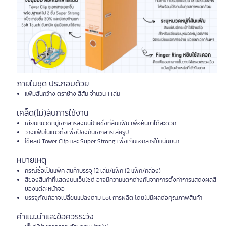
ภายในชุด ประกอบด้วย
แฟ้มสันกว้าง ตราช้าง สีส้ม จำนวน 1 เล่ม
เคล็ด(ไม่)ลับการใช้งาน
เขียนหมวดหมู่เอกสารลงบนป้ายชื่อที่สันแฟ้ม เพื่อค้นหาได้สะดวก
วางแฟ้มในแนวตั้งเพื่อป้องกันเอกสารเสียรูป
ใช้คลิป Tower Clip และ Super Strong เพื่อเก็บเอกสารให้แน่นหนา
หมายเหตุ
กรณีซื้อเป็นแพ็ค สินค้าบรรจุ 12 เล่ม/แพ็ค (2 แพ็ค/กล่อง)
สีของสินค้าที่แสดงบนเว็บไซต์ อาจมีความแตกต่างกันจากการตั้งค่าการแสดงผลสี
ของแต่ละหน้าจอ
บรรจุภัณฑ์อาจเปลี่ยนแปลงตาม Lot การผลิต โดยไม่มีผลต่อคุณภาพสินค้า
คำแนะนำและข้อควรระวัง