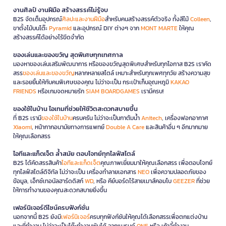
งานศิลป์ งานฝีมือ สร้างสรรค์ไม่รู้จบ
B2S จัดเต็มอุปกรณ์
ศิลปะและงานฝีมือ
สำหรับคนสร้างสรรค์ตัวจริง ทั้งสีไม้
Colleen
,
ขาตั้งไม้บนโต๊ะ
Pyramid
และอุปกรณ์ DIY ต่างๆ จาก
MONT MARTE
ให้คุณ
สร้างสรรค์ได้อย่างไร้ขีดจำกัด
ของเล่นและของขวัญ สุดพิเศษทุกเทศกาล
มองหาของเล่นเสริมพัฒนาการ หรือของขวัญสุดพิเศษสำหรับทุกโอกาส B2S เราคัด
สรร
ของเล่นและของขวัญ
หลากหลายสไตล์ เหมาะสำหรับทุกเพศทุกวัย สร้างความสุข
และรอยยิ้มให้กับคนพิเศษของคุณ ไม่ว่าจะเป็น กระเป๋าเก็บอุณหภูมิ
KAKAO
FRIENDS
หรือเกมจดหมายรัก
SIAM BOARDGAMES
เรามีครบ!
ของใช้ในบ้าน ไอเทมที่ช่วยให้ชีวิตสะดวกสบายขึ้น
ที่ B2S เรามี
ของใช้ในบ้าน
ครบครัน ไม่ว่าจะเป็นกาต้มน้ำ
Anitech
, เครื่องฟอกอากาศ
Xiaomi
, หน้ากากอนามัยทางการแพทย์
Double A Care
และสินค้าอื่น ๆ อีกมากมาย
ให้คุณเลือกสรร
ไอทีและแก็ดเจ็ต ล้ำสมัย ตอบโจทย์ทุกไลฟ์สไตล์
B2S ได้คัดสรรสินค้า
ไอทีและแก็ดเจ็ต
คุณภาพเยี่ยมมาให้คุณเลือกสรร เพื่อตอบโจทย์
ทุกไลฟ์สไตล์ดิจิทัล ไม่ว่าจะเป็น เครื่องทำลายเอกสาร
NEO
เพื่อความปลอดภัยของ
ข้อมูล, เอ็กซ์เทอนัลฮาร์ดดิสก์
WD
, หรือ คีย์บอร์ดไร้สายเมาส์คอมโบ
GEEZER
ที่ช่วย
ให้การทำงานของคุณสะดวกสบายยิ่งขึ้น
เฟอร์นิเจอร์ดีไซน์ครบฟังก์ชั่น
นอกจากนี้ B2S ยังมี
เฟอร์นิเจอร์
ครบทุกฟังก์ชันให้คุณได้เลือกสรรเพื่อตกแต่งบ้าน
และที่ทำงาน ไม่ว่าจะเป็นโต๊ะทำงานพับได้ จากแบรนด์
ONE
หรือ เก้าอี้ทำงาน