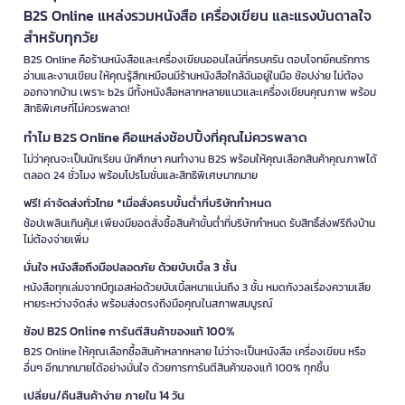
B2S Online แหล่งรวมหนังสือ เครื่องเขียน และแรงบันดาลใจ
สำหรับทุกวัย
B2S Online คือร้านหนังสือและเครื่องเขียนออนไลน์ที่ครบครัน ตอบโจทย์คนรักการ
อ่านและงานเขียน ให้คุณรู้สึกเหมือนมีร้านหนังสือใกล้ฉันอยู่ในมือ ช้อปง่าย ไม่ต้อง
ออกจากบ้าน เพราะ b2s มีทั้งหนังสือหลากหลายแนวและเครื่องเขียนคุณภาพ พร้อม
สิทธิพิเศษที่ไม่ควรพลาด!
ทำไม B2S Online คือแหล่งช้อปปิ้งที่คุณไม่ควรพลาด
ไม่ว่าคุณจะเป็นนักเรียน นักศึกษา คนทำงาน B2S พร้อมให้คุณเลือกสินค้าคุณภาพได้
ตลอด 24 ชั่วโมง พร้อมโปรโมชั่นและสิทธิพิเศษมากมาย
ฟรี! ค่าจัดส่งทั่วไทย *เมื่อสั่งครบขั้นต่ำที่บริษัทกำหนด
ช้อปเพลินเกินคุ้ม! เพียงมียอดสั่งซื้อสินค้าขั้นต่ำที่บริษัทกำหนด รับสิทธิ์ส่งฟรีถึงบ้าน
ไม่ต้องจ่ายเพิ่ม
มั่นใจ หนังสือถึงมือปลอดภัย ด้วยบับเบิ้ล 3 ชั้น
หนังสือทุกเล่มจากบีทูเอสห่อด้วยบับเบิ้ลหนาแน่นถึง 3 ชั้น หมดกังวลเรื่องความเสีย
หายระหว่างจัดส่ง พร้อมส่งตรงถึงมือคุณในสภาพสมบูรณ์
ช้อป B2S Online การันตีสินค้าของแท้ 100%
B2S Online ให้คุณเลือกซื้อสินค้าหลากหลาย ไม่ว่าจะเป็นหนังสือ เครื่องเขียน หรือ
อื่นๆ อีกมากมายได้อย่างมั่นใจ ด้วยการการันตีสินค้าของแท้ 100% ทุกชิ้น
เปลี่ยน/คืนสินค้าง่าย ภายใน 14 วัน