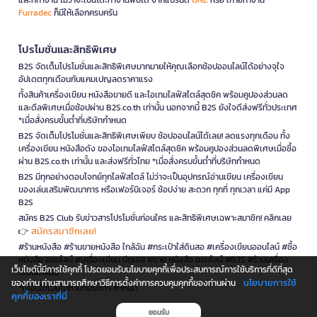
Furradec
ก็มีให้เลือกครบครัน
โปรโมชั่นและสิทธิพิเศษ
B2S จัดเต็มโปรโมชั่นและสิทธิพิเศษมากมายให้คุณเลือกช้อปออนไลน์ได้อย่างจุใจ
อัปเดตทุกเดือนกับแคมเปญลดราคาแรง
ทั้งสินค้าเครื่องเขียน หนังสือขายดี และไอเทมไลฟ์สไตล์สุดชิค พร้อมคูปองส่วนลด
และดีลพิเศษเมื่อช้อปผ่าน B2S.co.th เท่านั้น นอกจากนี้ B2S ยังใจดีส่งฟรีทั่วประเทศ
*เมื่อสั่งครบขั้นต่ำที่บริษัทกำหนด
B2S จัดเต็มโปรโมชั่นและสิทธิพิเศษเพียบ ช้อปออนไลน์ได้เลย! ลดแรงทุกเดือน ทั้ง
เครื่องเขียน หนังสือดัง ของไอเทมไลฟ์สไตล์สุดชิค พร้อมคูปองส่วนลดพิเศษเมื่อซื้อ
ผ่าน B2S.co.th เท่านั้น และส่งฟรีทั่วไทย *เมื่อสั่งครบขั้นต่ำที่บริษัทกำหนด
B2S มีทุกอย่างตอบโจทย์ทุกไลฟ์สไตล์ ไม่ว่าจะเป็นอุปกรณ์อ่านเขียน เครื่องเขียน
ของเล่นเสริมพัฒนาการ หรือเฟอร์นิเจอร์ ช้อปง่าย สะดวก ทุกที่ ทุกเวลา แค่มี App
B2S
สมัคร B2S Club รับข่าวสารโปรโมชั่นก่อนใคร และสิทธิพิเศษเฉพาะสมาชิก! คลิกเลย
สมัครสมาชิกเลย!
👉
#ร้านหนังสือ #ร้านขายหนังสือ ใกล้ฉัน #กระเป๋าใส่ดินสอ #เครื่องเขียนออนไลน์ #ซื้อ
หนังสือ ออนไลน์ #เครื่องเขียน บีทูเอส #ขาย หนังสือ ออนไลน์ #B2S #ร้านเครื่อง
เว็บไซต์นี้มีการใช้คุกกี้ โปรดยอมรับนโยบายคุกกี้เพื่อประสบการณ์การใช้บริการที่ดีที่สุด
เขียนใกล้ฉัน
นโยบายการใช้
ของท่าน ท่านสามารถศึกษาวิธีการตั้งค่าการควบคุมคุกกี้ของท่านผ่าน
*เงื่อนไขเป็นไปตามที่บริษัทฯ กำหนด
คุกกี้ของเราที่นี่
ยอมรับ