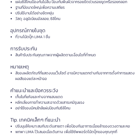
แผ่นซิลิโคนป้องกันไม่ลื่น ป้องกันพื้นผิวจากรอยขีดข่วนรอยขูดหรือรอยถลอก
ฐานที่มีขนาดใหญ่เพื่อความเสถียร
ปรับใช้งานได้อย่างยืดหยุ่น
วัสดุ: อลูมิเนียมอัลลอย, ซิลิโคน
อุปกรณ์ภายในชุด
ที่วางโน้ตบุ๊ก LIMA 1 ชิ้น
การรับประกัน
สินค้ารับประกันคุณภาพจากผู้ผลิตตามเงื่อนไขที่กำหนด
หมายเหตุ
สีของผลิตภัณฑ์ที่แสดงบนเว็บไซต์ อาจมีความแตกต่างกันจากการตั้งค่าการแสดง
ผลสีของแต่ละหน้าจอ
คำแนะนำและข้อควรระวัง
เก็บในที่แห้งและห่างจากแสงแดด
หลีกเลี่ยงการทำความสะอาดด้วยสารเคมีรุนแรง
อย่าใช้ของมีคมใกล้แผ่นป้องกันซิลิโคน
Tip. เทคนิคเล็กๆ ที่แนะนำ
ปรับมุมให้เหมาะสมกับระดับสายตา เพื่อป้องกันอาการเมื่อยล้าของดวงตาและคอ
พกพา LIMA ไว้เสมอเมื่อเดินทาง เพื่อใช้ซัพพอร์ตโน้ตบุ๊กของคุณทุกที่