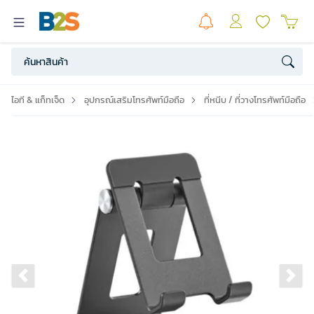
ไอที & แก็ทเจ็ด
อุปกรณ์เสริมโทรศัพท์มือถือ
ที่หนีบ / ที่วางโทรศัพท์มือถือ
Previous slide
Ne