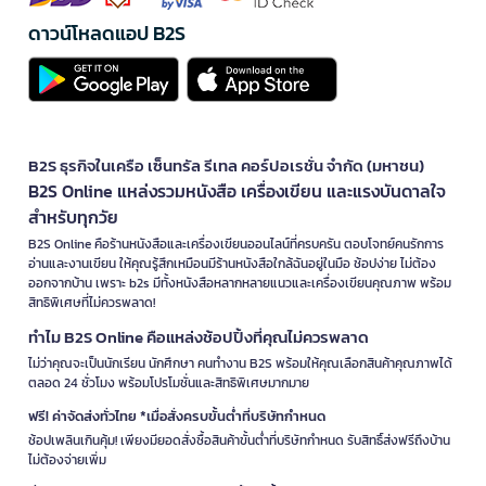
ดาวน์โหลดแอป B2S
B2S ธุรกิจในเครือ เซ็นทรัล รีเทล คอร์ปอเรชั่น จำกัด (มหาชน)
B2S Online แหล่งรวมหนังสือ เครื่องเขียน และแรงบันดาลใจ
สำหรับทุกวัย
B2S Online คือร้านหนังสือและเครื่องเขียนออนไลน์ที่ครบครัน ตอบโจทย์คนรักการ
อ่านและงานเขียน ให้คุณรู้สึกเหมือนมีร้านหนังสือใกล้ฉันอยู่ในมือ ช้อปง่าย ไม่ต้อง
ออกจากบ้าน เพราะ b2s มีทั้งหนังสือหลากหลายแนวและเครื่องเขียนคุณภาพ พร้อม
สิทธิพิเศษที่ไม่ควรพลาด!
ทำไม B2S Online คือแหล่งช้อปปิ้งที่คุณไม่ควรพลาด
ไม่ว่าคุณจะเป็นนักเรียน นักศึกษา คนทำงาน B2S พร้อมให้คุณเลือกสินค้าคุณภาพได้
ตลอด 24 ชั่วโมง พร้อมโปรโมชั่นและสิทธิพิเศษมากมาย
ฟรี! ค่าจัดส่งทั่วไทย *เมื่อสั่งครบขั้นต่ำที่บริษัทกำหนด
ช้อปเพลินเกินคุ้ม! เพียงมียอดสั่งซื้อสินค้าขั้นต่ำที่บริษัทกำหนด รับสิทธิ์ส่งฟรีถึงบ้าน
ไม่ต้องจ่ายเพิ่ม