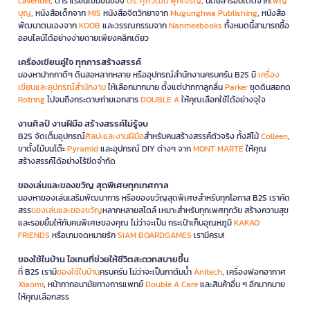
Lavender
, ตำราเรียนเข้มข้นของ
ดร. ศุภวัฒน์ พุกเจริญ
, นิตยสารอัปเดตจาก
เพ็ญ
บุญ
, หนังสือเด็กจาก
MIS
หนังสือจิตวิทยาจาก
Mugunghwa Publishing
, หนังสือ
พัฒนาตนเองจาก
KOOB
และวรรณกรรมจาก
Nanmeebooks
ทั้งหมดนี้สามารถซื้อ
ออนไลน์ได้อย่างง่ายดายเพียงคลิกเดียว
เครื่องเขียนคู่ใจ ทุกการสร้างสรรค์
มองหาปากกาดีๆ ดินสอหลากหลาย หรืออุปกรณ์สำนักงานครบครัน B2S มี
เครื่อง
เขียนและอุปกรณ์สำนักงาน
ให้เลือกมากมาย ตั้งแต่ปากกาลูกลื่น
Parker
ชุดดินสอกด
Rotring
ไปจนถึงกระดาษถ่ายเอกสาร
DOUBLE A
ให้คุณเลือกใช้ได้อย่างจุใจ
งานศิลป์ งานฝีมือ สร้างสรรค์ไม่รู้จบ
B2S จัดเต็มอุปกรณ์
ศิลปะและงานฝีมือ
สำหรับคนสร้างสรรค์ตัวจริง ทั้งสีไม้
Colleen
,
ขาตั้งไม้บนโต๊ะ
Pyramid
และอุปกรณ์ DIY ต่างๆ จาก
MONT MARTE
ให้คุณ
สร้างสรรค์ได้อย่างไร้ขีดจำกัด
ของเล่นและของขวัญ สุดพิเศษทุกเทศกาล
มองหาของเล่นเสริมพัฒนาการ หรือของขวัญสุดพิเศษสำหรับทุกโอกาส B2S เราคัด
สรร
ของเล่นและของขวัญ
หลากหลายสไตล์ เหมาะสำหรับทุกเพศทุกวัย สร้างความสุข
และรอยยิ้มให้กับคนพิเศษของคุณ ไม่ว่าจะเป็น กระเป๋าเก็บอุณหภูมิ
KAKAO
FRIENDS
หรือเกมจดหมายรัก
SIAM BOARDGAMES
เรามีครบ!
ของใช้ในบ้าน ไอเทมที่ช่วยให้ชีวิตสะดวกสบายขึ้น
ที่ B2S เรามี
ของใช้ในบ้าน
ครบครัน ไม่ว่าจะเป็นกาต้มน้ำ
Anitech
, เครื่องฟอกอากาศ
Xiaomi
, หน้ากากอนามัยทางการแพทย์
Double A Care
และสินค้าอื่น ๆ อีกมากมาย
ให้คุณเลือกสรร