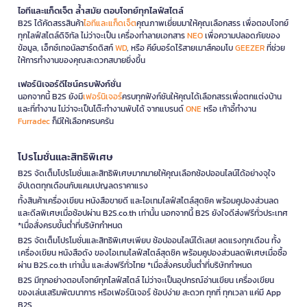
ไอทีและแก็ดเจ็ต ล้ำสมัย ตอบโจทย์ทุกไลฟ์สไตล์
B2S ได้คัดสรรสินค้า
ไอทีและแก็ดเจ็ต
คุณภาพเยี่ยมมาให้คุณเลือกสรร เพื่อตอบโจทย์
ทุกไลฟ์สไตล์ดิจิทัล ไม่ว่าจะเป็น เครื่องทำลายเอกสาร
NEO
เพื่อความปลอดภัยของ
ข้อมูล, เอ็กซ์เทอนัลฮาร์ดดิสก์
WD
, หรือ คีย์บอร์ดไร้สายเมาส์คอมโบ
GEEZER
ที่ช่วย
ให้การทำงานของคุณสะดวกสบายยิ่งขึ้น
เฟอร์นิเจอร์ดีไซน์ครบฟังก์ชั่น
นอกจากนี้ B2S ยังมี
เฟอร์นิเจอร์
ครบทุกฟังก์ชันให้คุณได้เลือกสรรเพื่อตกแต่งบ้าน
และที่ทำงาน ไม่ว่าจะเป็นโต๊ะทำงานพับได้ จากแบรนด์
ONE
หรือ เก้าอี้ทำงาน
Furradec
ก็มีให้เลือกครบครัน
โปรโมชั่นและสิทธิพิเศษ
B2S จัดเต็มโปรโมชั่นและสิทธิพิเศษมากมายให้คุณเลือกช้อปออนไลน์ได้อย่างจุใจ
อัปเดตทุกเดือนกับแคมเปญลดราคาแรง
ทั้งสินค้าเครื่องเขียน หนังสือขายดี และไอเทมไลฟ์สไตล์สุดชิค พร้อมคูปองส่วนลด
และดีลพิเศษเมื่อช้อปผ่าน B2S.co.th เท่านั้น นอกจากนี้ B2S ยังใจดีส่งฟรีทั่วประเทศ
*เมื่อสั่งครบขั้นต่ำที่บริษัทกำหนด
B2S จัดเต็มโปรโมชั่นและสิทธิพิเศษเพียบ ช้อปออนไลน์ได้เลย! ลดแรงทุกเดือน ทั้ง
เครื่องเขียน หนังสือดัง ของไอเทมไลฟ์สไตล์สุดชิค พร้อมคูปองส่วนลดพิเศษเมื่อซื้อ
ผ่าน B2S.co.th เท่านั้น และส่งฟรีทั่วไทย *เมื่อสั่งครบขั้นต่ำที่บริษัทกำหนด
B2S มีทุกอย่างตอบโจทย์ทุกไลฟ์สไตล์ ไม่ว่าจะเป็นอุปกรณ์อ่านเขียน เครื่องเขียน
ของเล่นเสริมพัฒนาการ หรือเฟอร์นิเจอร์ ช้อปง่าย สะดวก ทุกที่ ทุกเวลา แค่มี App
B2S