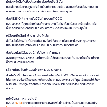
มั่นใจ หนังสือถึงมือปลอดภัย ด้วยบับเบิ้ล 3 ชั้น
หนังสือทุกเล่มจากบีทูเอสห่อด้วยบับเบิ้ลหนาแน่นถึง 3 ชั้น หมดกังวลเรื่องความเสีย
หายระหว่างจัดส่ง พร้อมส่งตรงถึงมือคุณในสภาพสมบูรณ์
ช้อป B2S Online การันตีสินค้าของแท้ 100%
B2S Online ให้คุณเลือกซื้อสินค้าหลากหลาย ไม่ว่าจะเป็นหนังสือ เครื่องเขียน หรือ
อื่นๆ อีกมากมายได้อย่างมั่นใจ ด้วยการการันตีสินค้าของแท้ 100% ทุกชิ้น
เปลี่ยน/คืนสินค้าง่าย ภายใน 14 วัน
ซื้อไปแล้วไม่ตรงใจ? ไม่ว่าจะเป็นหนังสือที่เลือกผิด หรือสินค้ามีปัญหา คุณสามารถ
เปลี่ยนหรือคืนสินค้าได้ง่าย ๆ ภายใน 14 วันนับจากวันที่ได้รับสินค้า
ช้อปออนไลน์ได้ตลอด 24 ชั่วโมง ทุกที่ ทุกเวลา
สะดวกสุดๆ! B2S online เปิดให้คุณช้อปได้ตลอดวันตลอดคืน อยากได้อะไร แค่คลิก
ก็รอรับสินค้าที่บ้านได้เลย!
เลือกช้อปสินค้าแนะนำจาก B2S Online
สำหรับใครที่กำลังมองหา ร้านอุปกรณ์เครื่องเขียนใกล้ฉัน หรืออยากแวะร้าน B2S แต่
ไม่สะดวก วันนี้เราได้รวบรวมสินค้าแนะนำจาก B2S Online มาให้คุณเลือกสรรได้ง่ายๆ
พร้อมตอบโจทย์ทุกไลฟ์สไตล์ ไม่ว่าคุณจะมองหา ร้านขายหนังสือ หรือสินค้าอื่นๆ
ก็ตาม
หนังสือหลากหลายสไตล์
B2S มี
หนังสือ
หลากหลายแนวจากสำนักพิมพ์ชั้นนำ ไม่ว่าจะเป็นนิยายยอดนิยมอย่าง