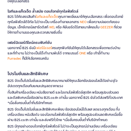
ให้คุณเลือกสรร
ไอทีและแก็ดเจ็ต ล้ำสมัย ตอบโจทย์ทุกไลฟ์สไตล์
B2S ได้คัดสรรสินค้า
ไอทีและแก็ดเจ็ต
คุณภาพเยี่ยมมาให้คุณเลือกสรร เพื่อตอบโจทย์
ทุกไลฟ์สไตล์ดิจิทัล ไม่ว่าจะเป็น เครื่องทำลายเอกสาร
NEO
เพื่อความปลอดภัยของ
ข้อมูล, เอ็กซ์เทอนัลฮาร์ดดิสก์
WD
, หรือ คีย์บอร์ดไร้สายเมาส์คอมโบ
GEEZER
ที่ช่วย
ให้การทำงานของคุณสะดวกสบายยิ่งขึ้น
เฟอร์นิเจอร์ดีไซน์ครบฟังก์ชั่น
นอกจากนี้ B2S ยังมี
เฟอร์นิเจอร์
ครบทุกฟังก์ชันให้คุณได้เลือกสรรเพื่อตกแต่งบ้าน
และที่ทำงาน ไม่ว่าจะเป็นโต๊ะทำงานพับได้ จากแบรนด์
ONE
หรือ เก้าอี้ทำงาน
Furradec
ก็มีให้เลือกครบครัน
โปรโมชั่นและสิทธิพิเศษ
B2S จัดเต็มโปรโมชั่นและสิทธิพิเศษมากมายให้คุณเลือกช้อปออนไลน์ได้อย่างจุใจ
อัปเดตทุกเดือนกับแคมเปญลดราคาแรง
ทั้งสินค้าเครื่องเขียน หนังสือขายดี และไอเทมไลฟ์สไตล์สุดชิค พร้อมคูปองส่วนลด
และดีลพิเศษเมื่อช้อปผ่าน B2S.co.th เท่านั้น นอกจากนี้ B2S ยังใจดีส่งฟรีทั่วประเทศ
*เมื่อสั่งครบขั้นต่ำที่บริษัทกำหนด
B2S จัดเต็มโปรโมชั่นและสิทธิพิเศษเพียบ ช้อปออนไลน์ได้เลย! ลดแรงทุกเดือน ทั้ง
เครื่องเขียน หนังสือดัง ของไอเทมไลฟ์สไตล์สุดชิค พร้อมคูปองส่วนลดพิเศษเมื่อซื้อ
ผ่าน B2S.co.th เท่านั้น และส่งฟรีทั่วไทย *เมื่อสั่งครบขั้นต่ำที่บริษัทกำหนด
B2S มีทุกอย่างตอบโจทย์ทุกไลฟ์สไตล์ ไม่ว่าจะเป็นอุปกรณ์อ่านเขียน เครื่องเขียน