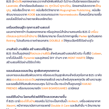
B2S มี
หนังสือ
หลากหลายแนวจากสำนักพิมพ์ชั้นนำ ไม่ว่าจะเป็นนิยายยอดนิยมอย่าง
Lavender
, ตำราเรียนเข้มข้นของ
ดร. ศุภวัฒน์ พุกเจริญ
, นิตยสารอัปเดตจาก
เพ็ญ
บุญ
, หนังสือเด็กจาก
MIS
หนังสือจิตวิทยาจาก
Mugunghwa Publishing
, หนังสือ
พัฒนาตนเองจาก
KOOB
และวรรณกรรมจาก
Nanmeebooks
ทั้งหมดนี้สามารถซื้อ
ออนไลน์ได้อย่างง่ายดายเพียงคลิกเดียว
เครื่องเขียนคู่ใจ ทุกการสร้างสรรค์
มองหาปากกาดีๆ ดินสอหลากหลาย หรืออุปกรณ์สำนักงานครบครัน B2S มี
เครื่อง
เขียนและอุปกรณ์สำนักงาน
ให้เลือกมากมาย ตั้งแต่ปากกาลูกลื่น
Parker
ชุดดินสอกด
Rotring
ไปจนถึงกระดาษถ่ายเอกสาร
DOUBLE A
ให้คุณเลือกใช้ได้อย่างจุใจ
งานศิลป์ งานฝีมือ สร้างสรรค์ไม่รู้จบ
B2S จัดเต็มอุปกรณ์
ศิลปะและงานฝีมือ
สำหรับคนสร้างสรรค์ตัวจริง ทั้งสีไม้
Colleen
,
ขาตั้งไม้บนโต๊ะ
Pyramid
และอุปกรณ์ DIY ต่างๆ จาก
MONT MARTE
ให้คุณ
สร้างสรรค์ได้อย่างไร้ขีดจำกัด
ของเล่นและของขวัญ สุดพิเศษทุกเทศกาล
มองหาของเล่นเสริมพัฒนาการ หรือของขวัญสุดพิเศษสำหรับทุกโอกาส B2S เราคัด
สรร
ของเล่นและของขวัญ
หลากหลายสไตล์ เหมาะสำหรับทุกเพศทุกวัย สร้างความสุข
และรอยยิ้มให้กับคนพิเศษของคุณ ไม่ว่าจะเป็น กระเป๋าเก็บอุณหภูมิ
KAKAO
FRIENDS
หรือเกมจดหมายรัก
SIAM BOARDGAMES
เรามีครบ!
ของใช้ในบ้าน ไอเทมที่ช่วยให้ชีวิตสะดวกสบายขึ้น
ที่ B2S เรามี
ของใช้ในบ้าน
ครบครัน ไม่ว่าจะเป็นกาต้มน้ำ
Anitech
, เครื่องฟอกอากาศ
Xiaomi
, หน้ากากอนามัยทางการแพทย์
Double A Care
และสินค้าอื่น ๆ อีกมากมาย