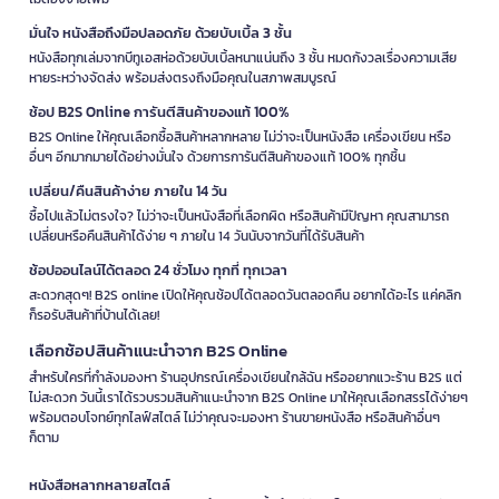
มั่นใจ หนังสือถึงมือปลอดภัย ด้วยบับเบิ้ล 3 ชั้น
หนังสือทุกเล่มจากบีทูเอสห่อด้วยบับเบิ้ลหนาแน่นถึง 3 ชั้น หมดกังวลเรื่องความเสีย
หายระหว่างจัดส่ง พร้อมส่งตรงถึงมือคุณในสภาพสมบูรณ์
ช้อป B2S Online การันตีสินค้าของแท้ 100%
B2S Online ให้คุณเลือกซื้อสินค้าหลากหลาย ไม่ว่าจะเป็นหนังสือ เครื่องเขียน หรือ
อื่นๆ อีกมากมายได้อย่างมั่นใจ ด้วยการการันตีสินค้าของแท้ 100% ทุกชิ้น
เปลี่ยน/คืนสินค้าง่าย ภายใน 14 วัน
ซื้อไปแล้วไม่ตรงใจ? ไม่ว่าจะเป็นหนังสือที่เลือกผิด หรือสินค้ามีปัญหา คุณสามารถ
เปลี่ยนหรือคืนสินค้าได้ง่าย ๆ ภายใน 14 วันนับจากวันที่ได้รับสินค้า
ช้อปออนไลน์ได้ตลอด 24 ชั่วโมง ทุกที่ ทุกเวลา
สะดวกสุดๆ! B2S online เปิดให้คุณช้อปได้ตลอดวันตลอดคืน อยากได้อะไร แค่คลิก
ก็รอรับสินค้าที่บ้านได้เลย!
เลือกช้อปสินค้าแนะนำจาก B2S Online
สำหรับใครที่กำลังมองหา ร้านอุปกรณ์เครื่องเขียนใกล้ฉัน หรืออยากแวะร้าน B2S แต่
ไม่สะดวก วันนี้เราได้รวบรวมสินค้าแนะนำจาก B2S Online มาให้คุณเลือกสรรได้ง่ายๆ
พร้อมตอบโจทย์ทุกไลฟ์สไตล์ ไม่ว่าคุณจะมองหา ร้านขายหนังสือ หรือสินค้าอื่นๆ
ก็ตาม
หนังสือหลากหลายสไตล์