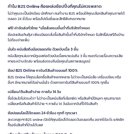
ทำไม B2S Online คือแหล่งช้อปปิ้งที่คุณไม่ควรพลาด
ไม่ว่าคุณจะเป็นนักเรียน นักศึกษา คนทำงาน B2S พร้อมให้คุณเลือกสินค้าคุณภาพได้
ตลอด 24 ชั่วโมง พร้อมโปรโมชั่นและสิทธิพิเศษมากมาย
ฟรี! ค่าจัดส่งทั่วไทย *เมื่อสั่งครบขั้นต่ำที่บริษัทกำหนด
ช้อปเพลินเกินคุ้ม! เพียงมียอดสั่งซื้อสินค้าขั้นต่ำที่บริษัทกำหนด รับสิทธิ์ส่งฟรีถึงบ้าน
ไม่ต้องจ่ายเพิ่ม
มั่นใจ หนังสือถึงมือปลอดภัย ด้วยบับเบิ้ล 3 ชั้น
หนังสือทุกเล่มจากบีทูเอสห่อด้วยบับเบิ้ลหนาแน่นถึง 3 ชั้น หมดกังวลเรื่องความเสีย
หายระหว่างจัดส่ง พร้อมส่งตรงถึงมือคุณในสภาพสมบูรณ์
ช้อป B2S Online การันตีสินค้าของแท้ 100%
B2S Online ให้คุณเลือกซื้อสินค้าหลากหลาย ไม่ว่าจะเป็นหนังสือ เครื่องเขียน หรือ
อื่นๆ อีกมากมายได้อย่างมั่นใจ ด้วยการการันตีสินค้าของแท้ 100% ทุกชิ้น
เปลี่ยน/คืนสินค้าง่าย ภายใน 14 วัน
ซื้อไปแล้วไม่ตรงใจ? ไม่ว่าจะเป็นหนังสือที่เลือกผิด หรือสินค้ามีปัญหา คุณสามารถ
เปลี่ยนหรือคืนสินค้าได้ง่าย ๆ ภายใน 14 วันนับจากวันที่ได้รับสินค้า
ช้อปออนไลน์ได้ตลอด 24 ชั่วโมง ทุกที่ ทุกเวลา
สะดวกสุดๆ! B2S online เปิดให้คุณช้อปได้ตลอดวันตลอดคืน อยากได้อะไร แค่คลิก
ก็รอรับสินค้าที่บ้านได้เลย!