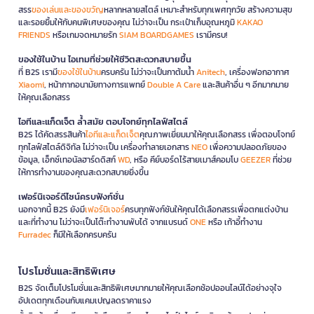
สรร
ของเล่นและของขวัญ
หลากหลายสไตล์ เหมาะสำหรับทุกเพศทุกวัย สร้างความสุข
และรอยยิ้มให้กับคนพิเศษของคุณ ไม่ว่าจะเป็น กระเป๋าเก็บอุณหภูมิ
KAKAO
FRIENDS
หรือเกมจดหมายรัก
SIAM BOARDGAMES
เรามีครบ!
ของใช้ในบ้าน ไอเทมที่ช่วยให้ชีวิตสะดวกสบายขึ้น
ที่ B2S เรามี
ของใช้ในบ้าน
ครบครัน ไม่ว่าจะเป็นกาต้มน้ำ
Anitech
, เครื่องฟอกอากาศ
Xiaomi
, หน้ากากอนามัยทางการแพทย์
Double A Care
และสินค้าอื่น ๆ อีกมากมาย
ให้คุณเลือกสรร
ไอทีและแก็ดเจ็ต ล้ำสมัย ตอบโจทย์ทุกไลฟ์สไตล์
B2S ได้คัดสรรสินค้า
ไอทีและแก็ดเจ็ต
คุณภาพเยี่ยมมาให้คุณเลือกสรร เพื่อตอบโจทย์
ทุกไลฟ์สไตล์ดิจิทัล ไม่ว่าจะเป็น เครื่องทำลายเอกสาร
NEO
เพื่อความปลอดภัยของ
ข้อมูล, เอ็กซ์เทอนัลฮาร์ดดิสก์
WD
, หรือ คีย์บอร์ดไร้สายเมาส์คอมโบ
GEEZER
ที่ช่วย
ให้การทำงานของคุณสะดวกสบายยิ่งขึ้น
เฟอร์นิเจอร์ดีไซน์ครบฟังก์ชั่น
นอกจากนี้ B2S ยังมี
เฟอร์นิเจอร์
ครบทุกฟังก์ชันให้คุณได้เลือกสรรเพื่อตกแต่งบ้าน
และที่ทำงาน ไม่ว่าจะเป็นโต๊ะทำงานพับได้ จากแบรนด์
ONE
หรือ เก้าอี้ทำงาน
Furradec
ก็มีให้เลือกครบครัน
โปรโมชั่นและสิทธิพิเศษ
B2S จัดเต็มโปรโมชั่นและสิทธิพิเศษมากมายให้คุณเลือกช้อปออนไลน์ได้อย่างจุใจ
อัปเดตทุกเดือนกับแคมเปญลดราคาแรง