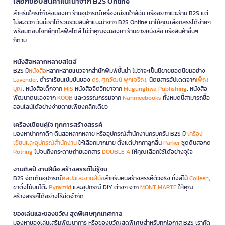
เลือกช้อปสินค้าแนะนำจาก B2S Online
สำหรับใครที่กำลังมองหา ร้านอุปกรณ์เครื่องเขียนใกล้ฉัน หรืออยากแวะร้าน B2S แต่
ไม่สะดวก วันนี้เราได้รวบรวมสินค้าแนะนำจาก B2S Online มาให้คุณเลือกสรรได้ง่ายๆ
พร้อมตอบโจทย์ทุกไลฟ์สไตล์ ไม่ว่าคุณจะมองหา ร้านขายหนังสือ หรือสินค้าอื่นๆ
ก็ตาม
หนังสือหลากหลายสไตล์
B2S มี
หนังสือ
หลากหลายแนวจากสำนักพิมพ์ชั้นนำ ไม่ว่าจะเป็นนิยายยอดนิยมอย่าง
Lavender
, ตำราเรียนเข้มข้นของ
ดร. ศุภวัฒน์ พุกเจริญ
, นิตยสารอัปเดตจาก
เพ็ญ
บุญ
, หนังสือเด็กจาก
MIS
หนังสือจิตวิทยาจาก
Mugunghwa Publishing
, หนังสือ
พัฒนาตนเองจาก
KOOB
และวรรณกรรมจาก
Nanmeebooks
ทั้งหมดนี้สามารถซื้อ
ออนไลน์ได้อย่างง่ายดายเพียงคลิกเดียว
เครื่องเขียนคู่ใจ ทุกการสร้างสรรค์
มองหาปากกาดีๆ ดินสอหลากหลาย หรืออุปกรณ์สำนักงานครบครัน B2S มี
เครื่อง
เขียนและอุปกรณ์สำนักงาน
ให้เลือกมากมาย ตั้งแต่ปากกาลูกลื่น
Parker
ชุดดินสอกด
Rotring
ไปจนถึงกระดาษถ่ายเอกสาร
DOUBLE A
ให้คุณเลือกใช้ได้อย่างจุใจ
งานศิลป์ งานฝีมือ สร้างสรรค์ไม่รู้จบ
B2S จัดเต็มอุปกรณ์
ศิลปะและงานฝีมือ
สำหรับคนสร้างสรรค์ตัวจริง ทั้งสีไม้
Colleen
,
ขาตั้งไม้บนโต๊ะ
Pyramid
และอุปกรณ์ DIY ต่างๆ จาก
MONT MARTE
ให้คุณ
สร้างสรรค์ได้อย่างไร้ขีดจำกัด
ของเล่นและของขวัญ สุดพิเศษทุกเทศกาล
มองหาของเล่นเสริมพัฒนาการ หรือของขวัญสุดพิเศษสำหรับทุกโอกาส B2S เราคัด