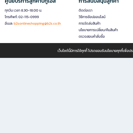
ศูนย์บริการลูกค้าบีทูเอส
การสนับสนุนลูกค้า
ทุกวัน เวลา 8.30-18.00 น.
ติดต่อเรา
โทรศัพท์: 02-115-0999
วิธีการช้อปออนไลน์
อีเมล:
b2sonlineshopping@b2s.co.th
การจัดส่งสินค้า
นโยบายการเปลี่ยน/คืนสินค้า
ตรวจสอบคำสั่งซื้อ
เว็บไซต์นี้มีการใช้คุกกี้ โปรดยอมรับนโยบายคุกกี้เพื่
B2S ธุรกิจในเครือ เซ็นทรัล รีเทล คอร์ปอเรชั่น จำกัด (มหาชน)
B2S Online แหล่งรวมหนังสือ เครื่องเขียน และแรงบันดาลใจสำหรับ