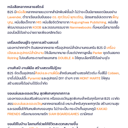
หนังสือหลากหลายสไตล์
B2S มี
หนังสือ
หลากหลายแนวจากสำนักพิมพ์ชั้นนำ ไม่ว่าจะเป็นนิยายยอดนิยมอย่าง
Lavender
, ตำราเรียนเข้มข้นของ
ดร. ศุภวัฒน์ พุกเจริญ
, นิตยสารอัปเดตจาก
เพ็ญ
บุญ
, หนังสือเด็กจาก
MIS
หนังสือจิตวิทยาจาก
Mugunghwa Publishing
, หนังสือ
พัฒนาตนเองจาก
KOOB
และวรรณกรรมจาก
Nanmeebooks
ทั้งหมดนี้สามารถซื้อ
ออนไลน์ได้อย่างง่ายดายเพียงคลิกเดียว
เครื่องเขียนคู่ใจ ทุกการสร้างสรรค์
มองหาปากกาดีๆ ดินสอหลากหลาย หรืออุปกรณ์สำนักงานครบครัน B2S มี
เครื่อง
เขียนและอุปกรณ์สำนักงาน
ให้เลือกมากมาย ตั้งแต่ปากกาลูกลื่น
Parker
ชุดดินสอกด
Rotring
ไปจนถึงกระดาษถ่ายเอกสาร
DOUBLE A
ให้คุณเลือกใช้ได้อย่างจุใจ
งานศิลป์ งานฝีมือ สร้างสรรค์ไม่รู้จบ
B2S จัดเต็มอุปกรณ์
ศิลปะและงานฝีมือ
สำหรับคนสร้างสรรค์ตัวจริง ทั้งสีไม้
Colleen
,
ขาตั้งไม้บนโต๊ะ
Pyramid
และอุปกรณ์ DIY ต่างๆ จาก
MONT MARTE
ให้คุณ
สร้างสรรค์ได้อย่างไร้ขีดจำกัด
ของเล่นและของขวัญ สุดพิเศษทุกเทศกาล
มองหาของเล่นเสริมพัฒนาการ หรือของขวัญสุดพิเศษสำหรับทุกโอกาส B2S เราคัด
สรร
ของเล่นและของขวัญ
หลากหลายสไตล์ เหมาะสำหรับทุกเพศทุกวัย สร้างความสุข
และรอยยิ้มให้กับคนพิเศษของคุณ ไม่ว่าจะเป็น กระเป๋าเก็บอุณหภูมิ
KAKAO
FRIENDS
หรือเกมจดหมายรัก
SIAM BOARDGAMES
เรามีครบ!
ของใช้ในบ้าน ไอเทมที่ช่วยให้ชีวิตสะดวกสบายขึ้น