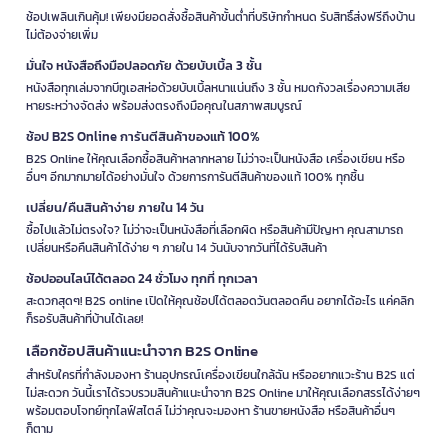
ช้อปเพลินเกินคุ้ม! เพียงมียอดสั่งซื้อสินค้าขั้นต่ำที่บริษัทกำหนด รับสิทธิ์ส่งฟรีถึงบ้าน
ไม่ต้องจ่ายเพิ่ม
มั่นใจ หนังสือถึงมือปลอดภัย ด้วยบับเบิ้ล 3 ชั้น
หนังสือทุกเล่มจากบีทูเอสห่อด้วยบับเบิ้ลหนาแน่นถึง 3 ชั้น หมดกังวลเรื่องความเสีย
หายระหว่างจัดส่ง พร้อมส่งตรงถึงมือคุณในสภาพสมบูรณ์
ช้อป B2S Online การันตีสินค้าของแท้ 100%
B2S Online ให้คุณเลือกซื้อสินค้าหลากหลาย ไม่ว่าจะเป็นหนังสือ เครื่องเขียน หรือ
อื่นๆ อีกมากมายได้อย่างมั่นใจ ด้วยการการันตีสินค้าของแท้ 100% ทุกชิ้น
เปลี่ยน/คืนสินค้าง่าย ภายใน 14 วัน
ซื้อไปแล้วไม่ตรงใจ? ไม่ว่าจะเป็นหนังสือที่เลือกผิด หรือสินค้ามีปัญหา คุณสามารถ
เปลี่ยนหรือคืนสินค้าได้ง่าย ๆ ภายใน 14 วันนับจากวันที่ได้รับสินค้า
ช้อปออนไลน์ได้ตลอด 24 ชั่วโมง ทุกที่ ทุกเวลา
สะดวกสุดๆ! B2S online เปิดให้คุณช้อปได้ตลอดวันตลอดคืน อยากได้อะไร แค่คลิก
ก็รอรับสินค้าที่บ้านได้เลย!
เลือกช้อปสินค้าแนะนำจาก B2S Online
สำหรับใครที่กำลังมองหา ร้านอุปกรณ์เครื่องเขียนใกล้ฉัน หรืออยากแวะร้าน B2S แต่
ไม่สะดวก วันนี้เราได้รวบรวมสินค้าแนะนำจาก B2S Online มาให้คุณเลือกสรรได้ง่ายๆ
พร้อมตอบโจทย์ทุกไลฟ์สไตล์ ไม่ว่าคุณจะมองหา ร้านขายหนังสือ หรือสินค้าอื่นๆ
ก็ตาม