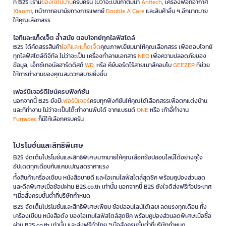
ที่ B2S เรามี
ของใช้ในบ้าน
ครบครัน ไม่ว่าจะเป็นกาต้มน้ำ
Anitech
, เครื่องฟอกอากาศ
Xiaomi
, หน้ากากอนามัยทางการแพทย์
Double A Care
และสินค้าอื่น ๆ อีกมากมาย
ให้คุณเลือกสรร
ไอทีและแก็ดเจ็ต ล้ำสมัย ตอบโจทย์ทุกไลฟ์สไตล์
B2S ได้คัดสรรสินค้า
ไอทีและแก็ดเจ็ต
คุณภาพเยี่ยมมาให้คุณเลือกสรร เพื่อตอบโจทย์
ทุกไลฟ์สไตล์ดิจิทัล ไม่ว่าจะเป็น เครื่องทำลายเอกสาร
NEO
เพื่อความปลอดภัยของ
ข้อมูล, เอ็กซ์เทอนัลฮาร์ดดิสก์
WD
, หรือ คีย์บอร์ดไร้สายเมาส์คอมโบ
GEEZER
ที่ช่วย
ให้การทำงานของคุณสะดวกสบายยิ่งขึ้น
เฟอร์นิเจอร์ดีไซน์ครบฟังก์ชั่น
นอกจากนี้ B2S ยังมี
เฟอร์นิเจอร์
ครบทุกฟังก์ชันให้คุณได้เลือกสรรเพื่อตกแต่งบ้าน
และที่ทำงาน ไม่ว่าจะเป็นโต๊ะทำงานพับได้ จากแบรนด์
ONE
หรือ เก้าอี้ทำงาน
Furradec
ก็มีให้เลือกครบครัน
โปรโมชั่นและสิทธิพิเศษ
B2S จัดเต็มโปรโมชั่นและสิทธิพิเศษมากมายให้คุณเลือกช้อปออนไลน์ได้อย่างจุใจ
อัปเดตทุกเดือนกับแคมเปญลดราคาแรง
ทั้งสินค้าเครื่องเขียน หนังสือขายดี และไอเทมไลฟ์สไตล์สุดชิค พร้อมคูปองส่วนลด
และดีลพิเศษเมื่อช้อปผ่าน B2S.co.th เท่านั้น นอกจากนี้ B2S ยังใจดีส่งฟรีทั่วประเทศ
*เมื่อสั่งครบขั้นต่ำที่บริษัทกำหนด
B2S จัดเต็มโปรโมชั่นและสิทธิพิเศษเพียบ ช้อปออนไลน์ได้เลย! ลดแรงทุกเดือน ทั้ง
เครื่องเขียน หนังสือดัง ของไอเทมไลฟ์สไตล์สุดชิค พร้อมคูปองส่วนลดพิเศษเมื่อซื้อ
ผ่าน B2S.co.th เท่านั้น และส่งฟรีทั่วไทย *เมื่อสั่งครบขั้นต่ำที่บริษัทกำหนด