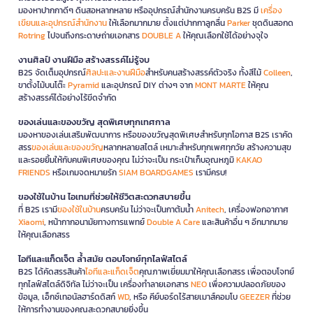
มองหาปากกาดีๆ ดินสอหลากหลาย หรืออุปกรณ์สำนักงานครบครัน B2S มี
เครื่อง
เขียนและอุปกรณ์สำนักงาน
ให้เลือกมากมาย ตั้งแต่ปากกาลูกลื่น
Parker
ชุดดินสอกด
Rotring
ไปจนถึงกระดาษถ่ายเอกสาร
DOUBLE A
ให้คุณเลือกใช้ได้อย่างจุใจ
งานศิลป์ งานฝีมือ สร้างสรรค์ไม่รู้จบ
B2S จัดเต็มอุปกรณ์
ศิลปะและงานฝีมือ
สำหรับคนสร้างสรรค์ตัวจริง ทั้งสีไม้
Colleen
,
ขาตั้งไม้บนโต๊ะ
Pyramid
และอุปกรณ์ DIY ต่างๆ จาก
MONT MARTE
ให้คุณ
สร้างสรรค์ได้อย่างไร้ขีดจำกัด
ของเล่นและของขวัญ สุดพิเศษทุกเทศกาล
มองหาของเล่นเสริมพัฒนาการ หรือของขวัญสุดพิเศษสำหรับทุกโอกาส B2S เราคัด
สรร
ของเล่นและของขวัญ
หลากหลายสไตล์ เหมาะสำหรับทุกเพศทุกวัย สร้างความสุข
และรอยยิ้มให้กับคนพิเศษของคุณ ไม่ว่าจะเป็น กระเป๋าเก็บอุณหภูมิ
KAKAO
FRIENDS
หรือเกมจดหมายรัก
SIAM BOARDGAMES
เรามีครบ!
ของใช้ในบ้าน ไอเทมที่ช่วยให้ชีวิตสะดวกสบายขึ้น
ที่ B2S เรามี
ของใช้ในบ้าน
ครบครัน ไม่ว่าจะเป็นกาต้มน้ำ
Anitech
, เครื่องฟอกอากาศ
Xiaomi
, หน้ากากอนามัยทางการแพทย์
Double A Care
และสินค้าอื่น ๆ อีกมากมาย
ให้คุณเลือกสรร
ไอทีและแก็ดเจ็ต ล้ำสมัย ตอบโจทย์ทุกไลฟ์สไตล์
B2S ได้คัดสรรสินค้า
ไอทีและแก็ดเจ็ต
คุณภาพเยี่ยมมาให้คุณเลือกสรร เพื่อตอบโจทย์
ทุกไลฟ์สไตล์ดิจิทัล ไม่ว่าจะเป็น เครื่องทำลายเอกสาร
NEO
เพื่อความปลอดภัยของ
ข้อมูล, เอ็กซ์เทอนัลฮาร์ดดิสก์
WD
, หรือ คีย์บอร์ดไร้สายเมาส์คอมโบ
GEEZER
ที่ช่วย
ให้การทำงานของคุณสะดวกสบายยิ่งขึ้น