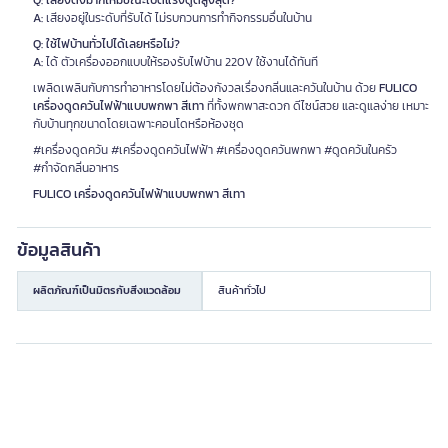
A:
เสียงอยู่ในระดับที่รับได้ ไม่รบกวนการทำกิจกรรมอื่นในบ้าน
Q: ใช้ไฟบ้านทั่วไปได้เลยหรือไม่?
A:
ได้ ตัวเครื่องออกแบบให้รองรับไฟบ้าน 220V ใช้งานได้ทันที
เพลิดเพลินกับการทำอาหารโดยไม่ต้องกังวลเรื่องกลิ่นและควันในบ้าน ด้วย
FULICO
เครื่องดูดควันไฟฟ้าแบบพกพา สีเทา
ที่ทั้งพกพาสะดวก ดีไซน์สวย และดูแลง่าย เหมาะ
กับบ้านทุกขนาดโดยเฉพาะคอนโดหรือห้องชุด
#เครื่องดูดควัน #เครื่องดูดควันไฟฟ้า #เครื่องดูดควันพกพา #ดูดควันในครัว
#กำจัดกลิ่นอาหาร
FULICO เครื่องดูดควันไฟฟ้าแบบพกพา สีเทา
ข้อมูลสินค้า
ผลิตภัณฑ์เป็นมิตรกับสิ่งแวดล้อม
สินค้าทั่วไป