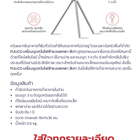
ควันและกลิ่นอาหารที่ฟุ้งทั่วบ้านทำให้บรรยากาศไม่น่าอยู่ โดยเฉพาะในครัวพื้นที่จำกัด
FULICO เครื่องดูดควันไฟฟ้าแบบพกพา สีเทา
ถูกออกแบบมาเพื่อตอบโจทย์ปัญหานี้
ด้วยดีไซน์สลิมไลน์ น้ำหนักเบา ใช้งานง่าย และแรงดูด 3 ระดับ ช่วยกำจัดกลิ่นไม่พึง
ประสงค์ได้อย่างมีประสิทธิภาพ เหมาะสำหรับบ้านขนาดเล็กและคนเมืองยุคใหม่ สั่งซื้อ
FULICO เครื่องดูดควันไฟฟ้าแบบพกพา สีเทา
วันนี้เพื่อให้การทำอาหารสะอาด สดชื่น
ทุกครั้ง!
ข้อมูลสินค้า
กำจัดควันจากการทำอาหารในบ้าน
แรงดูด 3 ระดับดูดควันและกลิ่นได้ดี
ดีไซน์แบบสลิมไลน์ เหมาะกับพื้นที่ขนาดเล็ก
พกพาง่าย และใช้งานได้อย่างสะดวก
รับประกัน 1 ปี
ขนาด (กxยxส) 18x11x36 ซม.
น้ำหนัก 0.6 kg.