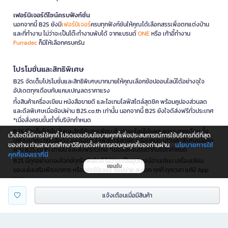
เฟอร์นิเจอร์ดีไซน์ครบฟังก์ชั่น
นอกจากนี้ B2S ยังมี
เฟอร์นิเจอร์
ครบทุกฟังก์ชันให้คุณได้เลือกสรรเพื่อตกแต่งบ้าน
และที่ทำงาน ไม่ว่าจะเป็นโต๊ะทำงานพับได้ จากแบรนด์
ONE
หรือ เก้าอี้ทำงาน
Furradec
ก็มีให้เลือกครบครัน
โปรโมชั่นและสิทธิพิเศษ
B2S จัดเต็มโปรโมชั่นและสิทธิพิเศษมากมายให้คุณเลือกช้อปออนไลน์ได้อย่างจุใจ
อัปเดตทุกเดือนกับแคมเปญลดราคาแรง
ทั้งสินค้าเครื่องเขียน หนังสือขายดี และไอเทมไลฟ์สไตล์สุดชิค พร้อมคูปองส่วนลด
และดีลพิเศษเมื่อช้อปผ่าน B2S.co.th เท่านั้น นอกจากนี้ B2S ยังใจดีส่งฟรีทั่วประเทศ
*เมื่อสั่งครบขั้นต่ำที่บริษัทกำหนด
B2S จัดเต็มโปรโมชั่นและสิทธิพิเศษเพียบ ช้อปออนไลน์ได้เลย! ลดแรงทุกเดือน ทั้ง
เว็บไซต์นี้มีการใช้คุกกี้ โปรดยอมรับนโยบายคุกกี้เพื่อประสบการณ์การใช้บริการที่ดีที่สุด
เครื่องเขียน หนังสือดัง ของไอเทมไลฟ์สไตล์สุดชิค พร้อมคูปองส่วนลดพิเศษเมื่อซื้อ
นโยบายการใช้
ของท่าน ท่านสามารถศึกษาวิธีการตั้งค่าการควบคุมคุกกี้ของท่านผ่าน
ผ่าน B2S.co.th เท่านั้น และส่งฟรีทั่วไทย *เมื่อสั่งครบขั้นต่ำที่บริษัทกำหนด
คุกกี้ของเราที่นี่
B2S มีทุกอย่างตอบโจทย์ทุกไลฟ์สไตล์ ไม่ว่าจะเป็นอุปกรณ์อ่านเขียน เครื่องเขียน
ยอมรับ
ของเล่นเสริมพัฒนาการ หรือเฟอร์นิเจอร์ ช้อปง่าย สะดวก ทุกที่ ทุกเวลา แค่มี App
B2S
สมัคร B2S Club รับข่าวสารโปรโมชั่นก่อนใคร และสิทธิพิเศษเฉพาะสมาชิก! คลิกเลย
แจ้งเตือนเมื่อมีสินค้า
สมัครสมาชิกเลย!
👉
#ร้านหนังสือ #ร้านขายหนังสือ ใกล้ฉัน #กระเป๋าใส่ดินสอ #เครื่องเขียนออนไลน์ #ซื้อ
หนังสือ ออนไลน์ #เครื่องเขียน บีทูเอส #ขาย หนังสือ ออนไลน์ #B2S #ร้านเครื่อง