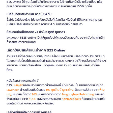
B2S Online ให้คุณเลือกซื้อสินค้าหลากหลาย ไม่ว่าจะเป็นหนังสือ เครื่องเขียน หรือ
อื่นๆ อีกมากมายได้อย่างมั่นใจ ด้วยการการันตีสินค้าของแท้ 100% ทุกชิ้น
เปลี่ยน/คืนสินค้าง่าย ภายใน 14 วัน
ซื้อไปแล้วไม่ตรงใจ? ไม่ว่าจะเป็นหนังสือที่เลือกผิด หรือสินค้ามีปัญหา คุณสามารถ
เปลี่ยนหรือคืนสินค้าได้ง่าย ๆ ภายใน 14 วันนับจากวันที่ได้รับสินค้า
ช้อปออนไลน์ได้ตลอด 24 ชั่วโมง ทุกที่ ทุกเวลา
สะดวกสุดๆ! B2S online เปิดให้คุณช้อปได้ตลอดวันตลอดคืน อยากได้อะไร แค่คลิก
ก็รอรับสินค้าที่บ้านได้เลย!
เลือกช้อปสินค้าแนะนำจาก B2S Online
สำหรับใครที่กำลังมองหา ร้านอุปกรณ์เครื่องเขียนใกล้ฉัน หรืออยากแวะร้าน B2S แต่
ไม่สะดวก วันนี้เราได้รวบรวมสินค้าแนะนำจาก B2S Online มาให้คุณเลือกสรรได้ง่ายๆ
พร้อมตอบโจทย์ทุกไลฟ์สไตล์ ไม่ว่าคุณจะมองหา ร้านขายหนังสือ หรือสินค้าอื่นๆ
ก็ตาม
หนังสือหลากหลายสไตล์
B2S มี
หนังสือ
หลากหลายแนวจากสำนักพิมพ์ชั้นนำ ไม่ว่าจะเป็นนิยายยอดนิยมอย่าง
Lavender
, ตำราเรียนเข้มข้นของ
ดร. ศุภวัฒน์ พุกเจริญ
, นิตยสารอัปเดตจาก
เพ็ญ
บุญ
, หนังสือเด็กจาก
MIS
หนังสือจิตวิทยาจาก
Mugunghwa Publishing
, หนังสือ
พัฒนาตนเองจาก
KOOB
และวรรณกรรมจาก
Nanmeebooks
ทั้งหมดนี้สามารถซื้อ
ออนไลน์ได้อย่างง่ายดายเพียงคลิกเดียว
เครื่องเขียนคู่ใจ ทุกการสร้างสรรค์