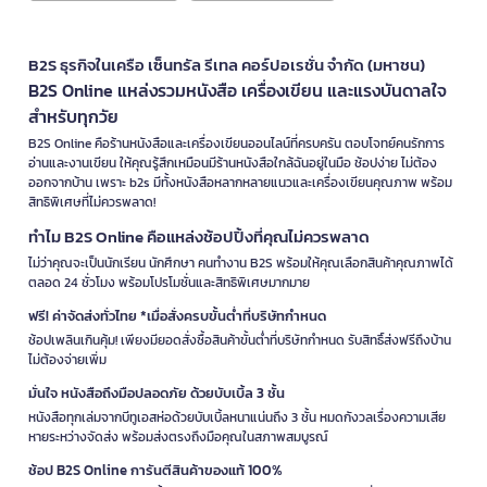
B2S ธุรกิจในเครือ เซ็นทรัล รีเทล คอร์ปอเรชั่น จำกัด (มหาชน)
B2S Online แหล่งรวมหนังสือ เครื่องเขียน และแรงบันดาลใจ
สำหรับทุกวัย
B2S Online คือร้านหนังสือและเครื่องเขียนออนไลน์ที่ครบครัน ตอบโจทย์คนรักการ
อ่านและงานเขียน ให้คุณรู้สึกเหมือนมีร้านหนังสือใกล้ฉันอยู่ในมือ ช้อปง่าย ไม่ต้อง
ออกจากบ้าน เพราะ b2s มีทั้งหนังสือหลากหลายแนวและเครื่องเขียนคุณภาพ พร้อม
สิทธิพิเศษที่ไม่ควรพลาด!
ทำไม B2S Online คือแหล่งช้อปปิ้งที่คุณไม่ควรพลาด
ไม่ว่าคุณจะเป็นนักเรียน นักศึกษา คนทำงาน B2S พร้อมให้คุณเลือกสินค้าคุณภาพได้
ตลอด 24 ชั่วโมง พร้อมโปรโมชั่นและสิทธิพิเศษมากมาย
ฟรี! ค่าจัดส่งทั่วไทย *เมื่อสั่งครบขั้นต่ำที่บริษัทกำหนด
ช้อปเพลินเกินคุ้ม! เพียงมียอดสั่งซื้อสินค้าขั้นต่ำที่บริษัทกำหนด รับสิทธิ์ส่งฟรีถึงบ้าน
ไม่ต้องจ่ายเพิ่ม
มั่นใจ หนังสือถึงมือปลอดภัย ด้วยบับเบิ้ล 3 ชั้น
หนังสือทุกเล่มจากบีทูเอสห่อด้วยบับเบิ้ลหนาแน่นถึง 3 ชั้น หมดกังวลเรื่องความเสีย
หายระหว่างจัดส่ง พร้อมส่งตรงถึงมือคุณในสภาพสมบูรณ์
ช้อป B2S Online การันตีสินค้าของแท้ 100%