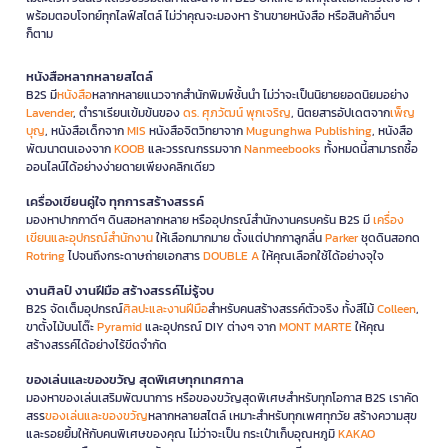
พร้อมตอบโจทย์ทุกไลฟ์สไตล์ ไม่ว่าคุณจะมองหา ร้านขายหนังสือ หรือสินค้าอื่นๆ
ก็ตาม
หนังสือหลากหลายสไตล์
B2S มี
หนังสือ
หลากหลายแนวจากสำนักพิมพ์ชั้นนำ ไม่ว่าจะเป็นนิยายยอดนิยมอย่าง
Lavender
, ตำราเรียนเข้มข้นของ
ดร. ศุภวัฒน์ พุกเจริญ
, นิตยสารอัปเดตจาก
เพ็ญ
บุญ
, หนังสือเด็กจาก
MIS
หนังสือจิตวิทยาจาก
Mugunghwa Publishing
, หนังสือ
พัฒนาตนเองจาก
KOOB
และวรรณกรรมจาก
Nanmeebooks
ทั้งหมดนี้สามารถซื้อ
ออนไลน์ได้อย่างง่ายดายเพียงคลิกเดียว
เครื่องเขียนคู่ใจ ทุกการสร้างสรรค์
มองหาปากกาดีๆ ดินสอหลากหลาย หรืออุปกรณ์สำนักงานครบครัน B2S มี
เครื่อง
เขียนและอุปกรณ์สำนักงาน
ให้เลือกมากมาย ตั้งแต่ปากกาลูกลื่น
Parker
ชุดดินสอกด
Rotring
ไปจนถึงกระดาษถ่ายเอกสาร
DOUBLE A
ให้คุณเลือกใช้ได้อย่างจุใจ
งานศิลป์ งานฝีมือ สร้างสรรค์ไม่รู้จบ
B2S จัดเต็มอุปกรณ์
ศิลปะและงานฝีมือ
สำหรับคนสร้างสรรค์ตัวจริง ทั้งสีไม้
Colleen
,
ขาตั้งไม้บนโต๊ะ
Pyramid
และอุปกรณ์ DIY ต่างๆ จาก
MONT MARTE
ให้คุณ
สร้างสรรค์ได้อย่างไร้ขีดจำกัด
ของเล่นและของขวัญ สุดพิเศษทุกเทศกาล
มองหาของเล่นเสริมพัฒนาการ หรือของขวัญสุดพิเศษสำหรับทุกโอกาส B2S เราคัด
สรร
ของเล่นและของขวัญ
หลากหลายสไตล์ เหมาะสำหรับทุกเพศทุกวัย สร้างความสุข
และรอยยิ้มให้กับคนพิเศษของคุณ ไม่ว่าจะเป็น กระเป๋าเก็บอุณหภูมิ
KAKAO