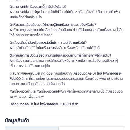
Q: สามารถใช้เครื่องนวดนี้ทุกวันได้หรือไม่?
A:
สามารถใช้งานได้ทุกวัน แนะนำให้ใช้วันละไม่เกิน 2 ครั้ง ครั้งละไม่เกิน 30 นาที เพื่อ
ผลลัพธ์ที่ดีต่อกล้ามเนื้อ
Q: หัวนวดเสมือนมือนวดให้ความรู้สึกเหมือนการนวดจริงหรือไม่?
A:
หัวนวดถูกออกแบบให้เคลื่อนไหวคล้ายมือคน ช่วยให้ผ่อนคลายกล้ามเนื้ออย่างล้ำลึก
ใกล้เคียงกับการนวดโดยมือจริง
Q: ต้องเติมน้ำมันหรือสารหล่อลื่นใด ๆ ก่อนใช้งานหรือไม่?
A:
ไม่จำเป็นต้องใช้น้ำมันหรือสารหล่อลื่น เครื่องพร้อมใช้งานได้ทันที
Q: หากมีอาการปวดเรื้อรัง สามารถใช้เครื่องนี้แทนการทำกายภาพได้หรือไม่?
A:
เครื่องช่วยผ่อนคลายอาการได้ในระดับหนึ่ง แต่หากมีอาการเรื้อรังควรปรึกษาผู้
เชี่ยวชาญก่อนใช้งานควบคู่กัน
ให้สุขภาพของคุณไม่สะดุด ด้วยเทคโนโลยีจาก
เครื่องนวดคอ บ่า ไหล่ ไฟฟ้าอัจฉริยะ
FULICO สีเทา
ที่ผสานทั้งการนวดและระบบประคบอุ่นในเครื่องเดียว พกพาง่าย ใช้งาน
สะดวก เหมาะกับทุกวันของคนทำงานหนัก
#เครื่องนวดบ่าไหล่ #เครื่องนวดคอไฟฟ้า #เครื่องนวดคลายกล้ามเนื้อ #เครื่องนวด
พกพา #นวดเพื่อสุขภาพ
เครื่องนวดคอ บ่า ไหล่ ไฟฟ้าอัจฉริยะ FULICO สีเทา
ข้อมูลสินค้า