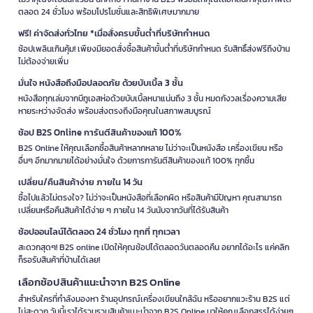
ตลอด 24 ชั่วโมง พร้อมโปรโมชั่นและสิทธิพิเศษมากมาย
ฟรี! ค่าจัดส่งทั่วไทย *เมื่อสั่งครบขั้นต่ำที่บริษัทกำหนด
ช้อปเพลินเกินคุ้ม! เพียงมียอดสั่งซื้อสินค้าขั้นต่ำที่บริษัทกำหนด รับสิทธิ์ส่งฟรีถึงบ้าน
ไม่ต้องจ่ายเพิ่ม
มั่นใจ หนังสือถึงมือปลอดภัย ด้วยบับเบิ้ล 3 ชั้น
หนังสือทุกเล่มจากบีทูเอสห่อด้วยบับเบิ้ลหนาแน่นถึง 3 ชั้น หมดกังวลเรื่องความเสีย
หายระหว่างจัดส่ง พร้อมส่งตรงถึงมือคุณในสภาพสมบูรณ์
ช้อป B2S Online การันตีสินค้าของแท้ 100%
B2S Online ให้คุณเลือกซื้อสินค้าหลากหลาย ไม่ว่าจะเป็นหนังสือ เครื่องเขียน หรือ
อื่นๆ อีกมากมายได้อย่างมั่นใจ ด้วยการการันตีสินค้าของแท้ 100% ทุกชิ้น
เปลี่ยน/คืนสินค้าง่าย ภายใน 14 วัน
ซื้อไปแล้วไม่ตรงใจ? ไม่ว่าจะเป็นหนังสือที่เลือกผิด หรือสินค้ามีปัญหา คุณสามารถ
เปลี่ยนหรือคืนสินค้าได้ง่าย ๆ ภายใน 14 วันนับจากวันที่ได้รับสินค้า
ช้อปออนไลน์ได้ตลอด 24 ชั่วโมง ทุกที่ ทุกเวลา
สะดวกสุดๆ! B2S online เปิดให้คุณช้อปได้ตลอดวันตลอดคืน อยากได้อะไร แค่คลิก
ก็รอรับสินค้าที่บ้านได้เลย!
เลือกช้อปสินค้าแนะนำจาก B2S Online
สำหรับใครที่กำลังมองหา ร้านอุปกรณ์เครื่องเขียนใกล้ฉัน หรืออยากแวะร้าน B2S แต่
ไม่สะดวก วันนี้เราได้รวบรวมสินค้าแนะนำจาก B2S Online มาให้คุณเลือกสรรได้ง่ายๆ