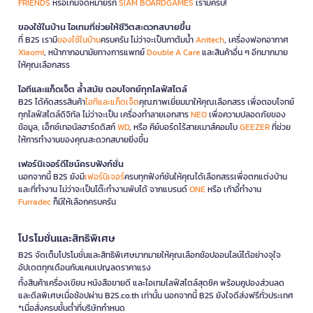
FRIENDS
หรือเกมจดหมายรัก
SIAM BOARDGAMES
เรามีครบ!
ของใช้ในบ้าน ไอเทมที่ช่วยให้ชีวิตสะดวกสบายขึ้น
ที่ B2S เรามี
ของใช้ในบ้าน
ครบครัน ไม่ว่าจะเป็นกาต้มน้ำ
Anitech
, เครื่องฟอกอากาศ
Xiaomi
, หน้ากากอนามัยทางการแพทย์
Double A Care
และสินค้าอื่น ๆ อีกมากมาย
ให้คุณเลือกสรร
ไอทีและแก็ดเจ็ต ล้ำสมัย ตอบโจทย์ทุกไลฟ์สไตล์
B2S ได้คัดสรรสินค้า
ไอทีและแก็ดเจ็ต
คุณภาพเยี่ยมมาให้คุณเลือกสรร เพื่อตอบโจทย์
ทุกไลฟ์สไตล์ดิจิทัล ไม่ว่าจะเป็น เครื่องทำลายเอกสาร
NEO
เพื่อความปลอดภัยของ
ข้อมูล, เอ็กซ์เทอนัลฮาร์ดดิสก์
WD
, หรือ คีย์บอร์ดไร้สายเมาส์คอมโบ
GEEZER
ที่ช่วย
ให้การทำงานของคุณสะดวกสบายยิ่งขึ้น
เฟอร์นิเจอร์ดีไซน์ครบฟังก์ชั่น
นอกจากนี้ B2S ยังมี
เฟอร์นิเจอร์
ครบทุกฟังก์ชันให้คุณได้เลือกสรรเพื่อตกแต่งบ้าน
และที่ทำงาน ไม่ว่าจะเป็นโต๊ะทำงานพับได้ จากแบรนด์
ONE
หรือ เก้าอี้ทำงาน
Furradec
ก็มีให้เลือกครบครัน
โปรโมชั่นและสิทธิพิเศษ
B2S จัดเต็มโปรโมชั่นและสิทธิพิเศษมากมายให้คุณเลือกช้อปออนไลน์ได้อย่างจุใจ
อัปเดตทุกเดือนกับแคมเปญลดราคาแรง
ทั้งสินค้าเครื่องเขียน หนังสือขายดี และไอเทมไลฟ์สไตล์สุดชิค พร้อมคูปองส่วนลด
และดีลพิเศษเมื่อช้อปผ่าน B2S.co.th เท่านั้น นอกจากนี้ B2S ยังใจดีส่งฟรีทั่วประเทศ
*เมื่อสั่งครบขั้นต่ำที่บริษัทกำหนด