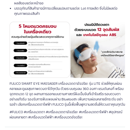
ผลสีของแต่ละหน้าจอ
บรรจุภัณฑ์สินค้าอาจมีการเปลี่ยนแปลงตามแต่ละ Lot การผลิต ซึ่งไม่มีผลต่อ
คุณภาพของสินค้า
FULICO SMART EYE MASSAGER เครื่องนวดตาอัจฉริยะ รุ่น LITE ช่วยให้คุณผ่อน
คลายและดูแลสุขภาพดวงตาได้ทุกวัน ด้วยระบบถุงลม 360 องศา แรงดันคงที่ พร้อม
จุดกดนวด 12 จุด ผสานการออกแบบตามศาสตร์ฝังเข็มจีนที่เข้าใจสรีระรอบดวงตา
อย่างแท้จริง รองรับการฟังเพลงผ่าน Bluetooth เพิ่มความผ่อนคลายอีกระดับ อย่า
รอช้า เลือกเครื่องนวดตาไฟฟ้า FULICO รุ่นนี้เพื่อฟื้นฟูความสดชื่นให้ดวงตาคุณทุกวัน
#FULICO #เครื่องนวดตา #เครื่องนวดตาอัจฉริยะ #เครื่องนวดตาไฟฟ้า #อุปกรณ์
ผ่อนคลายตา #เครื่องนวดไฟฟ้า #เครื่องนวดอัจฉริยะ