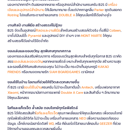
มองหาปากกาดีๆ ดินสอหลากหลาย หรืออุปกรณ์สำนักงานครบครัน B2S มี
เครื่อง
เขียนและอุปกรณ์สำนักงาน
ให้เลือกมากมาย ตั้งแต่ปากกาลูกลื่น
Parker
ชุดดินสอกด
Rotring
ไปจนถึงกระดาษถ่ายเอกสาร
DOUBLE A
ให้คุณเลือกใช้ได้อย่างจุใจ
งานศิลป์ งานฝีมือ สร้างสรรค์ไม่รู้จบ
B2S จัดเต็มอุปกรณ์
ศิลปะและงานฝีมือ
สำหรับคนสร้างสรรค์ตัวจริง ทั้งสีไม้
Colleen
,
ขาตั้งไม้บนโต๊ะ
Pyramid
และอุปกรณ์ DIY ต่างๆ จาก
MONT MARTE
ให้คุณ
สร้างสรรค์ได้อย่างไร้ขีดจำกัด
ของเล่นและของขวัญ สุดพิเศษทุกเทศกาล
มองหาของเล่นเสริมพัฒนาการ หรือของขวัญสุดพิเศษสำหรับทุกโอกาส B2S เราคัด
สรร
ของเล่นและของขวัญ
หลากหลายสไตล์ เหมาะสำหรับทุกเพศทุกวัย สร้างความสุข
และรอยยิ้มให้กับคนพิเศษของคุณ ไม่ว่าจะเป็น กระเป๋าเก็บอุณหภูมิ
KAKAO
FRIENDS
หรือเกมจดหมายรัก
SIAM BOARDGAMES
เรามีครบ!
ของใช้ในบ้าน ไอเทมที่ช่วยให้ชีวิตสะดวกสบายขึ้น
ที่ B2S เรามี
ของใช้ในบ้าน
ครบครัน ไม่ว่าจะเป็นกาต้มน้ำ
Anitech
, เครื่องฟอกอากาศ
Xiaomi
, หน้ากากอนามัยทางการแพทย์
Double A Care
และสินค้าอื่น ๆ อีกมากมาย
ให้คุณเลือกสรร
ไอทีและแก็ดเจ็ต ล้ำสมัย ตอบโจทย์ทุกไลฟ์สไตล์
B2S ได้คัดสรรสินค้า
ไอทีและแก็ดเจ็ต
คุณภาพเยี่ยมมาให้คุณเลือกสรร เพื่อตอบโจทย์
ทุกไลฟ์สไตล์ดิจิทัล ไม่ว่าจะเป็น เครื่องทำลายเอกสาร
NEO
เพื่อความปลอดภัยของ
ข้อมูล, เอ็กซ์เทอนัลฮาร์ดดิสก์
WD
, หรือ คีย์บอร์ดไร้สายเมาส์คอมโบ
GEEZER
ที่ช่วย
ให้การทำงานของคุณสะดวกสบายยิ่งขึ้น