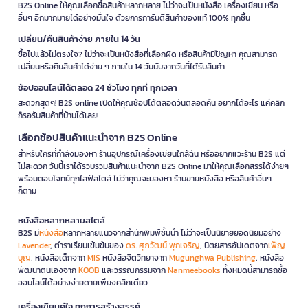
B2S Online ให้คุณเลือกซื้อสินค้าหลากหลาย ไม่ว่าจะเป็นหนังสือ เครื่องเขียน หรือ
อื่นๆ อีกมากมายได้อย่างมั่นใจ ด้วยการการันตีสินค้าของแท้ 100% ทุกชิ้น
เปลี่ยน/คืนสินค้าง่าย ภายใน 14 วัน
ซื้อไปแล้วไม่ตรงใจ? ไม่ว่าจะเป็นหนังสือที่เลือกผิด หรือสินค้ามีปัญหา คุณสามารถ
เปลี่ยนหรือคืนสินค้าได้ง่าย ๆ ภายใน 14 วันนับจากวันที่ได้รับสินค้า
ช้อปออนไลน์ได้ตลอด 24 ชั่วโมง ทุกที่ ทุกเวลา
สะดวกสุดๆ! B2S online เปิดให้คุณช้อปได้ตลอดวันตลอดคืน อยากได้อะไร แค่คลิก
ก็รอรับสินค้าที่บ้านได้เลย!
เลือกช้อปสินค้าแนะนำจาก B2S Online
สำหรับใครที่กำลังมองหา ร้านอุปกรณ์เครื่องเขียนใกล้ฉัน หรืออยากแวะร้าน B2S แต่
ไม่สะดวก วันนี้เราได้รวบรวมสินค้าแนะนำจาก B2S Online มาให้คุณเลือกสรรได้ง่ายๆ
พร้อมตอบโจทย์ทุกไลฟ์สไตล์ ไม่ว่าคุณจะมองหา ร้านขายหนังสือ หรือสินค้าอื่นๆ
ก็ตาม
หนังสือหลากหลายสไตล์
B2S มี
หนังสือ
หลากหลายแนวจากสำนักพิมพ์ชั้นนำ ไม่ว่าจะเป็นนิยายยอดนิยมอย่าง
Lavender
, ตำราเรียนเข้มข้นของ
ดร. ศุภวัฒน์ พุกเจริญ
, นิตยสารอัปเดตจาก
เพ็ญ
บุญ
, หนังสือเด็กจาก
MIS
หนังสือจิตวิทยาจาก
Mugunghwa Publishing
, หนังสือ
พัฒนาตนเองจาก
KOOB
และวรรณกรรมจาก
Nanmeebooks
ทั้งหมดนี้สามารถซื้อ
ออนไลน์ได้อย่างง่ายดายเพียงคลิกเดียว
เครื่องเขียนคู่ใจ ทุกการสร้างสรรค์