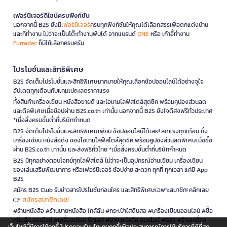
เฟอร์นิเจอร์ดีไซน์ครบฟังก์ชั่น
นอกจากนี้ B2S ยังมี
เฟอร์นิเจอร์
ครบทุกฟังก์ชันให้คุณได้เลือกสรรเพื่อตกแต่งบ้าน
และที่ทำงาน ไม่ว่าจะเป็นโต๊ะทำงานพับได้ จากแบรนด์
ONE
หรือ เก้าอี้ทำงาน
Furradec
ก็มีให้เลือกครบครัน
โปรโมชั่นและสิทธิพิเศษ
B2S จัดเต็มโปรโมชั่นและสิทธิพิเศษมากมายให้คุณเลือกช้อปออนไลน์ได้อย่างจุใจ
อัปเดตทุกเดือนกับแคมเปญลดราคาแรง
ทั้งสินค้าเครื่องเขียน หนังสือขายดี และไอเทมไลฟ์สไตล์สุดชิค พร้อมคูปองส่วนลด
และดีลพิเศษเมื่อช้อปผ่าน B2S.co.th เท่านั้น นอกจากนี้ B2S ยังใจดีส่งฟรีทั่วประเทศ
*เมื่อสั่งครบขั้นต่ำที่บริษัทกำหนด
B2S จัดเต็มโปรโมชั่นและสิทธิพิเศษเพียบ ช้อปออนไลน์ได้เลย! ลดแรงทุกเดือน ทั้ง
เครื่องเขียน หนังสือดัง ของไอเทมไลฟ์สไตล์สุดชิค พร้อมคูปองส่วนลดพิเศษเมื่อซื้อ
ผ่าน B2S.co.th เท่านั้น และส่งฟรีทั่วไทย *เมื่อสั่งครบขั้นต่ำที่บริษัทกำหนด
B2S มีทุกอย่างตอบโจทย์ทุกไลฟ์สไตล์ ไม่ว่าจะเป็นอุปกรณ์อ่านเขียน เครื่องเขียน
ของเล่นเสริมพัฒนาการ หรือเฟอร์นิเจอร์ ช้อปง่าย สะดวก ทุกที่ ทุกเวลา แค่มี App
B2S
สมัคร B2S Club รับข่าวสารโปรโมชั่นก่อนใคร และสิทธิพิเศษเฉพาะสมาชิก! คลิกเลย
สมัครสมาชิกเลย!
👉
#ร้านหนังสือ #ร้านขายหนังสือ ใกล้ฉัน #กระเป๋าใส่ดินสอ #เครื่องเขียนออนไลน์ #ซื้อ
หนังสือ ออนไลน์ #เครื่องเขียน บีทูเอส #ขาย หนังสือ ออนไลน์ #B2S #ร้านเครื่อง