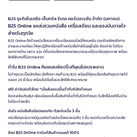
B2S ธุรกิจในเครือ เซ็นทรัล รีเทล คอร์ปอเรชั่น จำกัด (มหาชน)
B2S Online แหล่งรวมหนังสือ เครื่องเขียน และแรงบันดาลใจ
สำหรับทุกวัย
B2S Online คือร้านหนังสือและเครื่องเขียนออนไลน์ที่ครบครัน ตอบโจทย์คนรักการ
อ่านและงานเขียน ให้คุณรู้สึกเหมือนมีร้านหนังสือใกล้ฉันอยู่ในมือ ช้อปง่าย ไม่ต้อง
ออกจากบ้าน เพราะ b2s มีทั้งหนังสือหลากหลายแนวและเครื่องเขียนคุณภาพ พร้อม
สิทธิพิเศษที่ไม่ควรพลาด!
ทำไม B2S Online คือแหล่งช้อปปิ้งที่คุณไม่ควรพลาด
ไม่ว่าคุณจะเป็นนักเรียน นักศึกษา คนทำงาน B2S พร้อมให้คุณเลือกสินค้าคุณภาพได้
ตลอด 24 ชั่วโมง พร้อมโปรโมชั่นและสิทธิพิเศษมากมาย
ฟรี! ค่าจัดส่งทั่วไทย *เมื่อสั่งครบขั้นต่ำที่บริษัทกำหนด
ช้อปเพลินเกินคุ้ม! เพียงมียอดสั่งซื้อสินค้าขั้นต่ำที่บริษัทกำหนด รับสิทธิ์ส่งฟรีถึงบ้าน
ไม่ต้องจ่ายเพิ่ม
มั่นใจ หนังสือถึงมือปลอดภัย ด้วยบับเบิ้ล 3 ชั้น
หนังสือทุกเล่มจากบีทูเอสห่อด้วยบับเบิ้ลหนาแน่นถึง 3 ชั้น หมดกังวลเรื่องความเสีย
หายระหว่างจัดส่ง พร้อมส่งตรงถึงมือคุณในสภาพสมบูรณ์
ช้อป B2S Online การันตีสินค้าของแท้ 100%