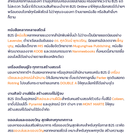
สำหรับใครที่กำลังมองหา ร้านอุปกรณ์เครื่องเขียนใกล้ฉัน หรืออยากแวะร้าน B2S แต่
ไม่สะดวก วันนี้เราได้รวบรวมสินค้าแนะนำจาก B2S Online มาให้คุณเลือกสรรได้ง่ายๆ
พร้อมตอบโจทย์ทุกไลฟ์สไตล์ ไม่ว่าคุณจะมองหา ร้านขายหนังสือ หรือสินค้าอื่นๆ
ก็ตาม
หนังสือหลากหลายสไตล์
B2S มี
หนังสือ
หลากหลายแนวจากสำนักพิมพ์ชั้นนำ ไม่ว่าจะเป็นนิยายยอดนิยมอย่าง
Lavender
, ตำราเรียนเข้มข้นของ
ดร. ศุภวัฒน์ พุกเจริญ
, นิตยสารอัปเดตจาก
เพ็ญ
บุญ
, หนังสือเด็กจาก
MIS
หนังสือจิตวิทยาจาก
Mugunghwa Publishing
, หนังสือ
พัฒนาตนเองจาก
KOOB
และวรรณกรรมจาก
Nanmeebooks
ทั้งหมดนี้สามารถซื้อ
ออนไลน์ได้อย่างง่ายดายเพียงคลิกเดียว
เครื่องเขียนคู่ใจ ทุกการสร้างสรรค์
มองหาปากกาดีๆ ดินสอหลากหลาย หรืออุปกรณ์สำนักงานครบครัน B2S มี
เครื่อง
เขียนและอุปกรณ์สำนักงาน
ให้เลือกมากมาย ตั้งแต่ปากกาลูกลื่น
Parker
ชุดดินสอกด
Rotring
ไปจนถึงกระดาษถ่ายเอกสาร
DOUBLE A
ให้คุณเลือกใช้ได้อย่างจุใจ
งานศิลป์ งานฝีมือ สร้างสรรค์ไม่รู้จบ
B2S จัดเต็มอุปกรณ์
ศิลปะและงานฝีมือ
สำหรับคนสร้างสรรค์ตัวจริง ทั้งสีไม้
Colleen
,
ขาตั้งไม้บนโต๊ะ
Pyramid
และอุปกรณ์ DIY ต่างๆ จาก
MONT MARTE
ให้คุณ
สร้างสรรค์ได้อย่างไร้ขีดจำกัด
ของเล่นและของขวัญ สุดพิเศษทุกเทศกาล
มองหาของเล่นเสริมพัฒนาการ หรือของขวัญสุดพิเศษสำหรับทุกโอกาส B2S เราคัด
สรร
ของเล่นและของขวัญ
หลากหลายสไตล์ เหมาะสำหรับทุกเพศทุกวัย สร้างความสุข