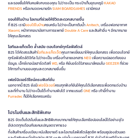
และรอยยิ้มให้กับคนพิเศษของคุณ ไม่ว่าจะเป็น กระเป๋าเก็บอุณหภูมิ
KAKAO
FRIENDS
หรือเกมจดหมายรัก
SIAM BOARDGAMES
เรามีครบ!
ของใช้ในบ้าน ไอเทมที่ช่วยให้ชีวิตสะดวกสบายขึ้น
ที่ B2S เรามี
ของใช้ในบ้าน
ครบครัน ไม่ว่าจะเป็นกาต้มน้ำ
Anitech
, เครื่องฟอกอากาศ
Xiaomi
, หน้ากากอนามัยทางการแพทย์
Double A Care
และสินค้าอื่น ๆ อีกมากมาย
ให้คุณเลือกสรร
ไอทีและแก็ดเจ็ต ล้ำสมัย ตอบโจทย์ทุกไลฟ์สไตล์
B2S ได้คัดสรรสินค้า
ไอทีและแก็ดเจ็ต
คุณภาพเยี่ยมมาให้คุณเลือกสรร เพื่อตอบโจทย์
ทุกไลฟ์สไตล์ดิจิทัล ไม่ว่าจะเป็น เครื่องทำลายเอกสาร
NEO
เพื่อความปลอดภัยของ
ข้อมูล, เอ็กซ์เทอนัลฮาร์ดดิสก์
WD
, หรือ คีย์บอร์ดไร้สายเมาส์คอมโบ
GEEZER
ที่ช่วย
ให้การทำงานของคุณสะดวกสบายยิ่งขึ้น
เฟอร์นิเจอร์ดีไซน์ครบฟังก์ชั่น
นอกจากนี้ B2S ยังมี
เฟอร์นิเจอร์
ครบทุกฟังก์ชันให้คุณได้เลือกสรรเพื่อตกแต่งบ้าน
และที่ทำงาน ไม่ว่าจะเป็นโต๊ะทำงานพับได้ จากแบรนด์
ONE
หรือ เก้าอี้ทำงาน
Furradec
ก็มีให้เลือกครบครัน
โปรโมชั่นและสิทธิพิเศษ
B2S จัดเต็มโปรโมชั่นและสิทธิพิเศษมากมายให้คุณเลือกช้อปออนไลน์ได้อย่างจุใจ
อัปเดตทุกเดือนกับแคมเปญลดราคาแรง
ทั้งสินค้าเครื่องเขียน หนังสือขายดี และไอเทมไลฟ์สไตล์สุดชิค พร้อมคูปองส่วนลด
และดีลพิเศษเมื่อช้อปผ่าน B2S.co.th เท่านั้น นอกจากนี้ B2S ยังใจดีส่งฟรีทั่วประเทศ