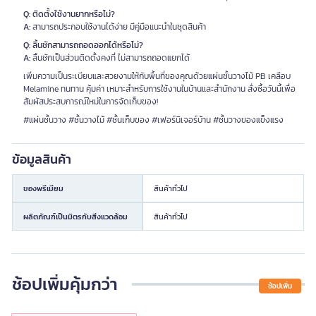
Q: ติดตั้งใช้งานยากหรือไม่?
A:
สามารถประกอบใช้งานได้ง่าย มีคู่มือแนะนำในชุดสินค้า
Q: ลิ้นชักสามารถถอดออกได้หรือไม่?
A:
ลิ้นชักเป็นส่วนติดตั้งคงที่ ไม่สามารถถอดแยกได้
เพิ่มความเป็นระเบียบและสวยงามให้กับพื้นที่ของคุณด้วยแผ่นชั้นวางไม้ PB เคลือบ
Melamine ทนทาน คุ้มค่า เหมาะสำหรับการใช้งานในบ้านและสำนักงาน สั่งซื้อวันนี้เพื่อ
สัมผัสประสบการณ์ใหม่ในการจัดเก็บของ!
#แผ่นชั้นวาง #ชั้นวางไม้ #ชั้นเก็บของ #เฟอร์นิเจอร์บ้าน #ชั้นวางของแข็งแรง
ข้อมูลสินค้า
ของพรีเมียม
สินค้าทั่วไป
ผลิตภัณฑ์เป็นมิตรกับสิ่งแวดล้อม
สินค้าทั่วไป
ช้อปเพิ่มคุ้มกว่า
ช้อปเพิ่ม