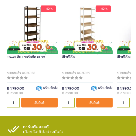
- 40 %
- 40 %
FURRADEC ชั้นวาง 5 ชั้น รุ่น
FURRADE ชั้นวาง 5 ชั้น รุ่น Tower
FURRADEC ชั้น
Tower สีเนเชอรัลทีค ขนาด
สีไวท์โอ๊ค
สีไวท์โอ๊ค 
60x30x159 ซม.
รหัสสินค้า A020168
รหัสสินค้า A020169
รหัสสินค้า A
฿ 1,790.00
พร้อมจัดส่ง
฿ 1,790.00
พร้อมจัดส่ง
฿ 1,990.00
฿
฿
฿
2,990.00
2,990.00
2,790.00
เพิ่มสินค้า
เพิ่มสินค้า
การันตีของแท้
เลือกช้อปได้อย่างมั่นใจ​