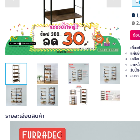
Previous slide
Next slide
฿ 1
฿
2
ช้อป
เกี่ยวก
แผ่นชั
เคลือ
ขาเหล
รับน้ำ
ขนาด 6
รายละเอียดสินค้า