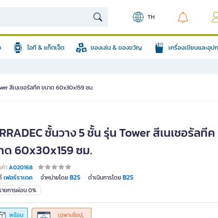
TH
อ
ไอที & แก็ตเจ็ต
ของเล่น & ของขวัญ
เครื่องเขียนและอุ
Tower สีเนเชอรัลทีค ขนาด 60x30x159 ซม.
RADEC ชั้นวาง 5 ชั้น รุ่น Tower สีเนเชอรัลทีค
าด 60x30x159 ซม.
นค้า
A020168
เฟอร์ราเดค
B2S
B2S
์
จำหน่ายโดย
ดำเนินการโดย
มรายการผ่อน 0%
พร้อม
เฉพาะช้อป