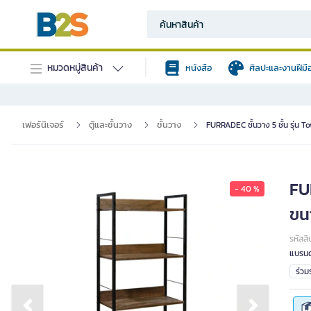
หมวดหมู่สินค้า
หนังสือ
ศิลปะและงานฝีมื
เฟอร์นิเจอร์
ตู้และชั้นวาง
ชั้นวาง
FURRADEC ชั้นวาง 5 ชั้น รุ่น 
FUR
- 40 %
ขน
รหัสสิ
แบรนด
ร่ว