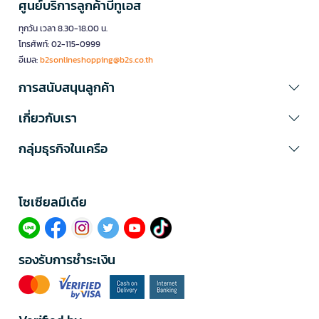
ศูนย์บริการลูกค้าบีทูเอส
ทุกวัน เวลา 8.30-18.00 น.
โทรศัพท์: 02-115-0999
อีเมล:
b2sonlineshopping@b2s.co.th
การสนับสนุนลูกค้า
เกี่ยวกับเรา
กลุ่มธุรกิจในเครือ
โซเซียลมีเดีย​
รองรับการชำระเงิน