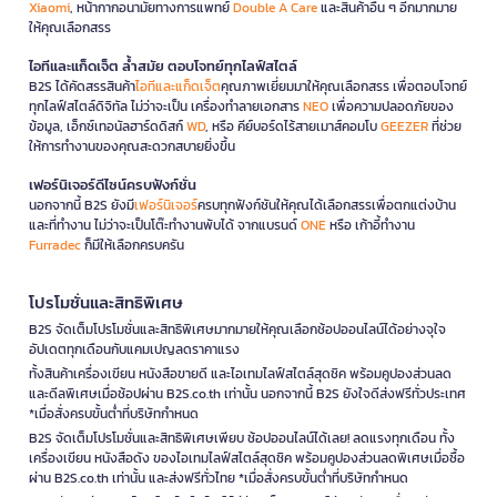
Xiaomi
, หน้ากากอนามัยทางการแพทย์
Double A Care
และสินค้าอื่น ๆ อีกมากมาย
ให้คุณเลือกสรร
ไอทีและแก็ดเจ็ต ล้ำสมัย ตอบโจทย์ทุกไลฟ์สไตล์
B2S ได้คัดสรรสินค้า
ไอทีและแก็ดเจ็ต
คุณภาพเยี่ยมมาให้คุณเลือกสรร เพื่อตอบโจทย์
ทุกไลฟ์สไตล์ดิจิทัล ไม่ว่าจะเป็น เครื่องทำลายเอกสาร
NEO
เพื่อความปลอดภัยของ
ข้อมูล, เอ็กซ์เทอนัลฮาร์ดดิสก์
WD
, หรือ คีย์บอร์ดไร้สายเมาส์คอมโบ
GEEZER
ที่ช่วย
ให้การทำงานของคุณสะดวกสบายยิ่งขึ้น
เฟอร์นิเจอร์ดีไซน์ครบฟังก์ชั่น
นอกจากนี้ B2S ยังมี
เฟอร์นิเจอร์
ครบทุกฟังก์ชันให้คุณได้เลือกสรรเพื่อตกแต่งบ้าน
และที่ทำงาน ไม่ว่าจะเป็นโต๊ะทำงานพับได้ จากแบรนด์
ONE
หรือ เก้าอี้ทำงาน
Furradec
ก็มีให้เลือกครบครัน
โปรโมชั่นและสิทธิพิเศษ
B2S จัดเต็มโปรโมชั่นและสิทธิพิเศษมากมายให้คุณเลือกช้อปออนไลน์ได้อย่างจุใจ
อัปเดตทุกเดือนกับแคมเปญลดราคาแรง
ทั้งสินค้าเครื่องเขียน หนังสือขายดี และไอเทมไลฟ์สไตล์สุดชิค พร้อมคูปองส่วนลด
และดีลพิเศษเมื่อช้อปผ่าน B2S.co.th เท่านั้น นอกจากนี้ B2S ยังใจดีส่งฟรีทั่วประเทศ
*เมื่อสั่งครบขั้นต่ำที่บริษัทกำหนด
B2S จัดเต็มโปรโมชั่นและสิทธิพิเศษเพียบ ช้อปออนไลน์ได้เลย! ลดแรงทุกเดือน ทั้ง
เครื่องเขียน หนังสือดัง ของไอเทมไลฟ์สไตล์สุดชิค พร้อมคูปองส่วนลดพิเศษเมื่อซื้อ
ผ่าน B2S.co.th เท่านั้น และส่งฟรีทั่วไทย *เมื่อสั่งครบขั้นต่ำที่บริษัทกำหนด