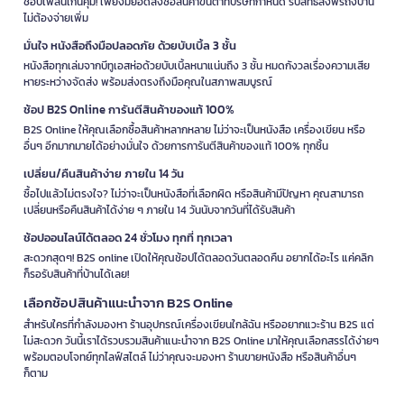
ช้อปเพลินเกินคุ้ม! เพียงมียอดสั่งซื้อสินค้าขั้นต่ำที่บริษัทกำหนด รับสิทธิ์ส่งฟรีถึงบ้าน
ไม่ต้องจ่ายเพิ่ม
มั่นใจ หนังสือถึงมือปลอดภัย ด้วยบับเบิ้ล 3 ชั้น
หนังสือทุกเล่มจากบีทูเอสห่อด้วยบับเบิ้ลหนาแน่นถึง 3 ชั้น หมดกังวลเรื่องความเสีย
หายระหว่างจัดส่ง พร้อมส่งตรงถึงมือคุณในสภาพสมบูรณ์
ช้อป B2S Online การันตีสินค้าของแท้ 100%
B2S Online ให้คุณเลือกซื้อสินค้าหลากหลาย ไม่ว่าจะเป็นหนังสือ เครื่องเขียน หรือ
อื่นๆ อีกมากมายได้อย่างมั่นใจ ด้วยการการันตีสินค้าของแท้ 100% ทุกชิ้น
เปลี่ยน/คืนสินค้าง่าย ภายใน 14 วัน
ซื้อไปแล้วไม่ตรงใจ? ไม่ว่าจะเป็นหนังสือที่เลือกผิด หรือสินค้ามีปัญหา คุณสามารถ
เปลี่ยนหรือคืนสินค้าได้ง่าย ๆ ภายใน 14 วันนับจากวันที่ได้รับสินค้า
ช้อปออนไลน์ได้ตลอด 24 ชั่วโมง ทุกที่ ทุกเวลา
สะดวกสุดๆ! B2S online เปิดให้คุณช้อปได้ตลอดวันตลอดคืน อยากได้อะไร แค่คลิก
ก็รอรับสินค้าที่บ้านได้เลย!
เลือกช้อปสินค้าแนะนำจาก B2S Online
สำหรับใครที่กำลังมองหา ร้านอุปกรณ์เครื่องเขียนใกล้ฉัน หรืออยากแวะร้าน B2S แต่
ไม่สะดวก วันนี้เราได้รวบรวมสินค้าแนะนำจาก B2S Online มาให้คุณเลือกสรรได้ง่ายๆ
พร้อมตอบโจทย์ทุกไลฟ์สไตล์ ไม่ว่าคุณจะมองหา ร้านขายหนังสือ หรือสินค้าอื่นๆ
ก็ตาม