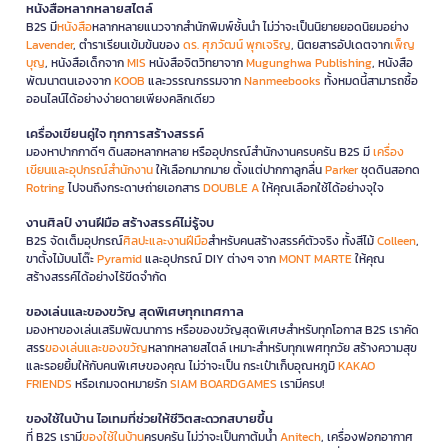
หนังสือหลากหลายสไตล์
B2S มี
หนังสือ
หลากหลายแนวจากสำนักพิมพ์ชั้นนำ ไม่ว่าจะเป็นนิยายยอดนิยมอย่าง
Lavender
, ตำราเรียนเข้มข้นของ
ดร. ศุภวัฒน์ พุกเจริญ
, นิตยสารอัปเดตจาก
เพ็ญ
บุญ
, หนังสือเด็กจาก
MIS
หนังสือจิตวิทยาจาก
Mugunghwa Publishing
, หนังสือ
พัฒนาตนเองจาก
KOOB
และวรรณกรรมจาก
Nanmeebooks
ทั้งหมดนี้สามารถซื้อ
ออนไลน์ได้อย่างง่ายดายเพียงคลิกเดียว
เครื่องเขียนคู่ใจ ทุกการสร้างสรรค์
มองหาปากกาดีๆ ดินสอหลากหลาย หรืออุปกรณ์สำนักงานครบครัน B2S มี
เครื่อง
เขียนและอุปกรณ์สำนักงาน
ให้เลือกมากมาย ตั้งแต่ปากกาลูกลื่น
Parker
ชุดดินสอกด
Rotring
ไปจนถึงกระดาษถ่ายเอกสาร
DOUBLE A
ให้คุณเลือกใช้ได้อย่างจุใจ
งานศิลป์ งานฝีมือ สร้างสรรค์ไม่รู้จบ
B2S จัดเต็มอุปกรณ์
ศิลปะและงานฝีมือ
สำหรับคนสร้างสรรค์ตัวจริง ทั้งสีไม้
Colleen
,
ขาตั้งไม้บนโต๊ะ
Pyramid
และอุปกรณ์ DIY ต่างๆ จาก
MONT MARTE
ให้คุณ
สร้างสรรค์ได้อย่างไร้ขีดจำกัด
ของเล่นและของขวัญ สุดพิเศษทุกเทศกาล
มองหาของเล่นเสริมพัฒนาการ หรือของขวัญสุดพิเศษสำหรับทุกโอกาส B2S เราคัด
สรร
ของเล่นและของขวัญ
หลากหลายสไตล์ เหมาะสำหรับทุกเพศทุกวัย สร้างความสุข
และรอยยิ้มให้กับคนพิเศษของคุณ ไม่ว่าจะเป็น กระเป๋าเก็บอุณหภูมิ
KAKAO
FRIENDS
หรือเกมจดหมายรัก
SIAM BOARDGAMES
เรามีครบ!
ของใช้ในบ้าน ไอเทมที่ช่วยให้ชีวิตสะดวกสบายขึ้น
ที่ B2S เรามี
ของใช้ในบ้าน
ครบครัน ไม่ว่าจะเป็นกาต้มน้ำ
Anitech
, เครื่องฟอกอากาศ