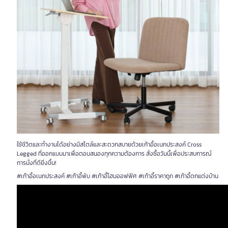
ใช้ชีวิตและทำงานได้อย่างมีสไตล์และสะดวกสบายด้วยเก้าอี้อเนกประสงค์ Cross
Legged ที่ออกแบบมาเพื่อตอบสนองทุกความต้องการ สั่งซื้อวันนี้เพื่อประสบการณ์
การนั่งที่ดียิ่งขึ้น!
#เก้าอี้อเนกประสงค์ #เก้าอี้พับ #เก้าอี้โฮมออฟฟิศ #เก้าอี้ราคาถูก #เก้าอี้ตกแต่งบ้าน