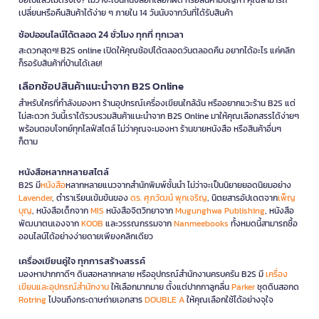
เปลี่ยนหรือคืนสินค้าได้ง่าย ๆ ภายใน 14 วันนับจากวันที่ได้รับสินค้า
ช้อปออนไลน์ได้ตลอด 24 ชั่วโมง ทุกที่ ทุกเวลา
สะดวกสุดๆ! B2S online เปิดให้คุณช้อปได้ตลอดวันตลอดคืน อยากได้อะไร แค่คลิก
ก็รอรับสินค้าที่บ้านได้เลย!
เลือกช้อปสินค้าแนะนำจาก B2S Online
สำหรับใครที่กำลังมองหา ร้านอุปกรณ์เครื่องเขียนใกล้ฉัน หรืออยากแวะร้าน B2S แต่
ไม่สะดวก วันนี้เราได้รวบรวมสินค้าแนะนำจาก B2S Online มาให้คุณเลือกสรรได้ง่ายๆ
พร้อมตอบโจทย์ทุกไลฟ์สไตล์ ไม่ว่าคุณจะมองหา ร้านขายหนังสือ หรือสินค้าอื่นๆ
ก็ตาม
หนังสือหลากหลายสไตล์
B2S มี
หนังสือ
หลากหลายแนวจากสำนักพิมพ์ชั้นนำ ไม่ว่าจะเป็นนิยายยอดนิยมอย่าง
Lavender
, ตำราเรียนเข้มข้นของ
ดร. ศุภวัฒน์ พุกเจริญ
, นิตยสารอัปเดตจาก
เพ็ญ
บุญ
, หนังสือเด็กจาก
MIS
หนังสือจิตวิทยาจาก
Mugunghwa Publishing
, หนังสือ
พัฒนาตนเองจาก
KOOB
และวรรณกรรมจาก
Nanmeebooks
ทั้งหมดนี้สามารถซื้อ
ออนไลน์ได้อย่างง่ายดายเพียงคลิกเดียว
เครื่องเขียนคู่ใจ ทุกการสร้างสรรค์
มองหาปากกาดีๆ ดินสอหลากหลาย หรืออุปกรณ์สำนักงานครบครัน B2S มี
เครื่อง
เขียนและอุปกรณ์สำนักงาน
ให้เลือกมากมาย ตั้งแต่ปากกาลูกลื่น
Parker
ชุดดินสอกด
Rotring
ไปจนถึงกระดาษถ่ายเอกสาร
DOUBLE A
ให้คุณเลือกใช้ได้อย่างจุใจ