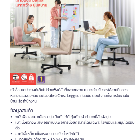
เก้าอี้อเนกประสงค์เต็มไปด้วยฟังก์ชั่นที่หลากหลาย เหมาะสำหรับการใช้งานที่หลาก
หลายและสะดวกสบายด้วยดีไซน์ Cross Legged ทันสมัย ตอบโจทย์ทั้งการใช้งานใน
บ้านหรือสำนักงาน
ข้อมูลสินค้า
พนักพิงและเบาะนั่งหนานุ่ม คืนตัวได้ดี หุ้มด้วยผ้ากำมะหยี่สัมผัสนุ่ม
เบาะนั่งกว้างพิเศษ ออกแบบเพื่อการนั่งขัดสมาธิโดยเฉพาะ โยกเอนและหมุนได้รอบ
ตัว
ขาเก้าอี้เหล็ก แข็งแรงทนทาน รับน้ำหนักได้ดี
ขนาดสินค้า: กว้าง 70 x ลึก 64 x สูง 84-94 ซม.