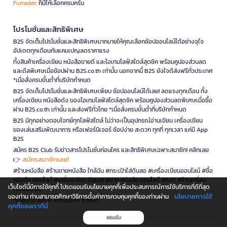
Furradec
ก็มีให้เลือกครบครัน
โปรโมชั่นและสิทธิพิเศษ
B2S จัดเต็มโปรโมชั่นและสิทธิพิเศษมากมายให้คุณเลือกช้อปออนไลน์ได้อย่างจุใจ
อัปเดตทุกเดือนกับแคมเปญลดราคาแรง
ทั้งสินค้าเครื่องเขียน หนังสือขายดี และไอเทมไลฟ์สไตล์สุดชิค พร้อมคูปองส่วนลด
และดีลพิเศษเมื่อช้อปผ่าน B2S.co.th เท่านั้น นอกจากนี้ B2S ยังใจดีส่งฟรีทั่วประเทศ
*เมื่อสั่งครบขั้นต่ำที่บริษัทกำหนด
B2S จัดเต็มโปรโมชั่นและสิทธิพิเศษเพียบ ช้อปออนไลน์ได้เลย! ลดแรงทุกเดือน ทั้ง
เครื่องเขียน หนังสือดัง ของไอเทมไลฟ์สไตล์สุดชิค พร้อมคูปองส่วนลดพิเศษเมื่อซื้อ
ผ่าน B2S.co.th เท่านั้น และส่งฟรีทั่วไทย *เมื่อสั่งครบขั้นต่ำที่บริษัทกำหนด
B2S มีทุกอย่างตอบโจทย์ทุกไลฟ์สไตล์ ไม่ว่าจะเป็นอุปกรณ์อ่านเขียน เครื่องเขียน
ของเล่นเสริมพัฒนาการ หรือเฟอร์นิเจอร์ ช้อปง่าย สะดวก ทุกที่ ทุกเวลา แค่มี App
B2S
สมัคร B2S Club รับข่าวสารโปรโมชั่นก่อนใคร และสิทธิพิเศษเฉพาะสมาชิก! คลิกเลย
สมัครสมาชิกเลย!
👉
#ร้านหนังสือ #ร้านขายหนังสือ ใกล้ฉัน #กระเป๋าใส่ดินสอ #เครื่องเขียนออนไลน์ #ซื้อ
หนังสือ ออนไลน์ #เครื่องเขียน บีทูเอส #ขาย หนังสือ ออนไลน์ #B2S #ร้านเครื่อง
เว็บไซต์นี้มีการใช้คุกกี้ โปรดยอมรับนโยบายคุกกี้เพื่อประสบการณ์การใช้บริการที่ดีที่สุด
เขียนใกล้ฉัน
นโยบายการใช้
ของท่าน ท่านสามารถศึกษาวิธีการตั้งค่าการควบคุมคุกกี้ของท่านผ่าน
*เงื่อนไขเป็นไปตามที่บริษัทฯ กำหนด
คุกกี้ของเราที่นี่
ยอมรับ