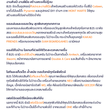
งานศิลป์ งานฝีมือ สร้างสรรค์ไม่รู้จบ
B2S จัดเต็มอุปกรณ์
ศิลปะและงานฝีมือ
สำหรับคนสร้างสรรค์ตัวจริง ทั้งสีไม้
Colleen
,
ขาตั้งไม้บนโต๊ะ
Pyramid
และอุปกรณ์ DIY ต่างๆ จาก
MONT MARTE
ให้คุณ
สร้างสรรค์ได้อย่างไร้ขีดจำกัด
ของเล่นและของขวัญ สุดพิเศษทุกเทศกาล
มองหาของเล่นเสริมพัฒนาการ หรือของขวัญสุดพิเศษสำหรับทุกโอกาส B2S เราคัด
สรร
ของเล่นและของขวัญ
หลากหลายสไตล์ เหมาะสำหรับทุกเพศทุกวัย สร้างความสุข
และรอยยิ้มให้กับคนพิเศษของคุณ ไม่ว่าจะเป็น กระเป๋าเก็บอุณหภูมิ
KAKAO
FRIENDS
หรือเกมจดหมายรัก
SIAM BOARDGAMES
เรามีครบ!
ของใช้ในบ้าน ไอเทมที่ช่วยให้ชีวิตสะดวกสบายขึ้น
ที่ B2S เรามี
ของใช้ในบ้าน
ครบครัน ไม่ว่าจะเป็นกาต้มน้ำ
Anitech
, เครื่องฟอกอากาศ
Xiaomi
, หน้ากากอนามัยทางการแพทย์
Double A Care
และสินค้าอื่น ๆ อีกมากมาย
ให้คุณเลือกสรร
ไอทีและแก็ดเจ็ต ล้ำสมัย ตอบโจทย์ทุกไลฟ์สไตล์
B2S ได้คัดสรรสินค้า
ไอทีและแก็ดเจ็ต
คุณภาพเยี่ยมมาให้คุณเลือกสรร เพื่อตอบโจทย์
ทุกไลฟ์สไตล์ดิจิทัล ไม่ว่าจะเป็น เครื่องทำลายเอกสาร
NEO
เพื่อความปลอดภัยของ
ข้อมูล, เอ็กซ์เทอนัลฮาร์ดดิสก์
WD
, หรือ คีย์บอร์ดไร้สายเมาส์คอมโบ
GEEZER
ที่ช่วย
ให้การทำงานของคุณสะดวกสบายยิ่งขึ้น
เฟอร์นิเจอร์ดีไซน์ครบฟังก์ชั่น
นอกจากนี้ B2S ยังมี
เฟอร์นิเจอร์
ครบทุกฟังก์ชันให้คุณได้เลือกสรรเพื่อตกแต่งบ้าน
และที่ทำงาน ไม่ว่าจะเป็นโต๊ะทำงานพับได้ จากแบรนด์
ONE
หรือ เก้าอี้ทำงาน