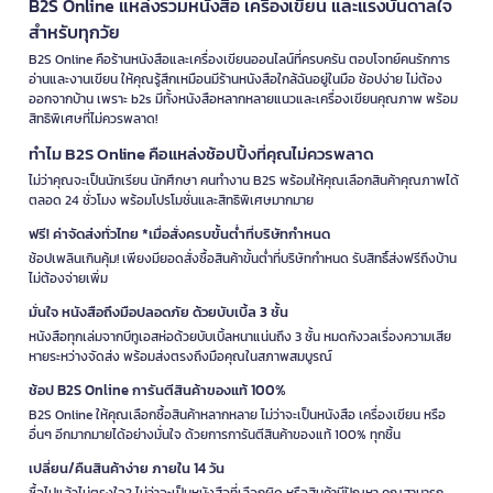
B2S Online แหล่งรวมหนังสือ เครื่องเขียน และแรงบันดาลใจ
สำหรับทุกวัย
B2S Online คือร้านหนังสือและเครื่องเขียนออนไลน์ที่ครบครัน ตอบโจทย์คนรักการ
อ่านและงานเขียน ให้คุณรู้สึกเหมือนมีร้านหนังสือใกล้ฉันอยู่ในมือ ช้อปง่าย ไม่ต้อง
ออกจากบ้าน เพราะ b2s มีทั้งหนังสือหลากหลายแนวและเครื่องเขียนคุณภาพ พร้อม
สิทธิพิเศษที่ไม่ควรพลาด!
ทำไม B2S Online คือแหล่งช้อปปิ้งที่คุณไม่ควรพลาด
ไม่ว่าคุณจะเป็นนักเรียน นักศึกษา คนทำงาน B2S พร้อมให้คุณเลือกสินค้าคุณภาพได้
ตลอด 24 ชั่วโมง พร้อมโปรโมชั่นและสิทธิพิเศษมากมาย
ฟรี! ค่าจัดส่งทั่วไทย *เมื่อสั่งครบขั้นต่ำที่บริษัทกำหนด
ช้อปเพลินเกินคุ้ม! เพียงมียอดสั่งซื้อสินค้าขั้นต่ำที่บริษัทกำหนด รับสิทธิ์ส่งฟรีถึงบ้าน
ไม่ต้องจ่ายเพิ่ม
มั่นใจ หนังสือถึงมือปลอดภัย ด้วยบับเบิ้ล 3 ชั้น
หนังสือทุกเล่มจากบีทูเอสห่อด้วยบับเบิ้ลหนาแน่นถึง 3 ชั้น หมดกังวลเรื่องความเสีย
หายระหว่างจัดส่ง พร้อมส่งตรงถึงมือคุณในสภาพสมบูรณ์
ช้อป B2S Online การันตีสินค้าของแท้ 100%
B2S Online ให้คุณเลือกซื้อสินค้าหลากหลาย ไม่ว่าจะเป็นหนังสือ เครื่องเขียน หรือ
อื่นๆ อีกมากมายได้อย่างมั่นใจ ด้วยการการันตีสินค้าของแท้ 100% ทุกชิ้น
เปลี่ยน/คืนสินค้าง่าย ภายใน 14 วัน
ซื้อไปแล้วไม่ตรงใจ? ไม่ว่าจะเป็นหนังสือที่เลือกผิด หรือสินค้ามีปัญหา คุณสามารถ