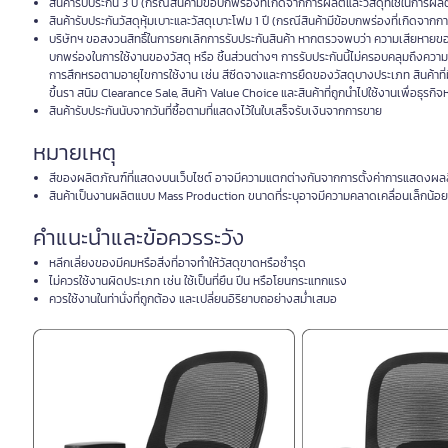
สินค้ารับประกัน 3 ปี (กรณีสินค้ามีข้อบกพร่องที่เกิดจากการผลิตและวัสดุที่ใช้ในการผล
สินค้ารับประกันวัสดุหุ้มเบาะและวัสดุเบาะโฟม 1 ปี (กรณีสินค้ามีข้อบกพร่องที่เกิดจากกา
บริษัทฯ ขอสงวนสิทธิ์ในการยกเลิกการรับประกันสินค้า หากตรวจพบว่า ความเสียหายของส
บกพร่องในการใช้งานของวัสดุ หรือ ชิ้นส่วนต่างๆ การรับประกันนี้ไม่ครอบคลุมถึงความ
การสึกหรอตามอายุไขการใช้งาน เช่น สีซีดจางและการยืดของวัสดุบางประเภท สินค้าที่
ขึ้นรา สนิม Clearance Sale, สินค้า Value Choice และสินค้าที่ถูกนำไปใช้งานเพื่อธุรกิจ
สินค้ารับประกันนับจากวันที่ซื้อตามที่แสดงไว้ในใบเสร็จรับเงินจากการขาย
หมายเหตุ
สีของผลิตภัณฑ์ที่แสดงบนเว็บไซต์ อาจมีความแตกต่างกันจากการตั้งค่าการแสดงผล
สินค้าเป็นงานผลิตแบบ Mass Production ขนาดที่ระบุอาจมีความคลาดเคลื่อนเล็กน้อย 
คำแนะนำและข้อควรระวัง
หลีกเลี่ยงของมีคมหรือสิ่งที่อาจทำให้วัสดุขาดหรือชำรุด
ไม่ควรใช้งานผิดประเภท เช่น ใช้เป็นที่ยืน ปีน หรือโยนกระแทกแรง
ควรใช้งานในท่านั่งที่ถูกต้อง และเปลี่ยนอิริยาบถอย่างสม่ำเสมอ