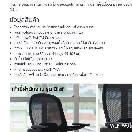
Mesh ระบายอากาศได้ดี พร้อมที่วางแขนปรับได้หลายทิศทาง เก้าอี้รุ่นนี้จึงเหมาะอย่างย
ที่บ้าน
ข้อมูลสินค้า
โครงสร้างเก้าอี้และเบาะนั่งผลิตจากไนลอน แข็งแรง ทนทาน
พนักพิงไนลอน หุ้มด้วยผ้าตาข่าย ระบายอากาศได้ดี
ปรับเอนพนักพิงได้ไม่เกิน 120 องศา
เบาะนั่งโครงสร้างไนลอน บุฟองน้ำ หุ้มผ้าตาข่าย ไม่อับชื้น นั่งสบาย
ที่วางแขน PU ปรับได้ 3 ทิศทาง: ยกขึ้น-ลง, หน้า-หลัง, ปรับองศา
ขนาดสินค้า: กว้าง 59 x ลึก 44 x สูง 95-103 ซม.
รับน้ำหนักได้สูงสุด 100 กก.
ฐานล้อไนลอนขนาด 320 มม. เคลื่อนที่สะดวก
ผ่านการรับรองมาตรฐาน BIFMA
ประสิทธิภาพที่แนะนำเพื่อความสะดวกสบายในการนั่งต่อวัน : 4 ชม.