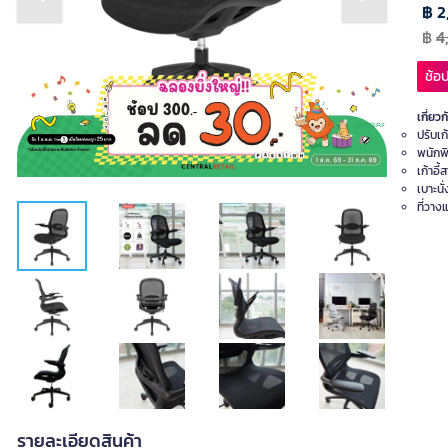
Previous slide
Next slide
฿ 2
฿
4
ช้อป
เกี่ยวก
ปรับเก
พนักพ
เก้าอี
เบาะนั
ที่วา
รายละเอียดสินค้า