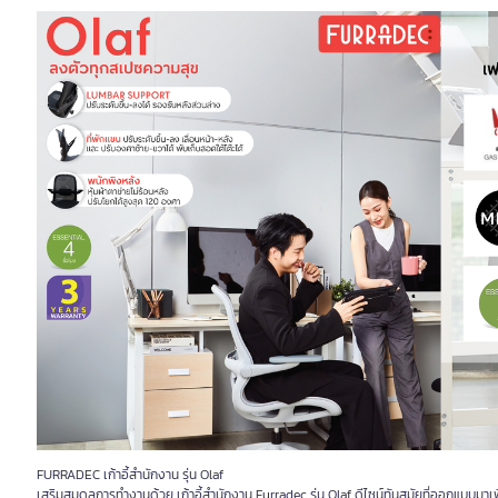
FURRADEC เก้าอี้สำนักงาน รุ่น Olaf
เสริมสมดุลการทำงานด้วย เก้าอี้สำนักงาน Furradec รุ่น Olaf ดีไซน์ทันสมัยที่ออกแบบมา