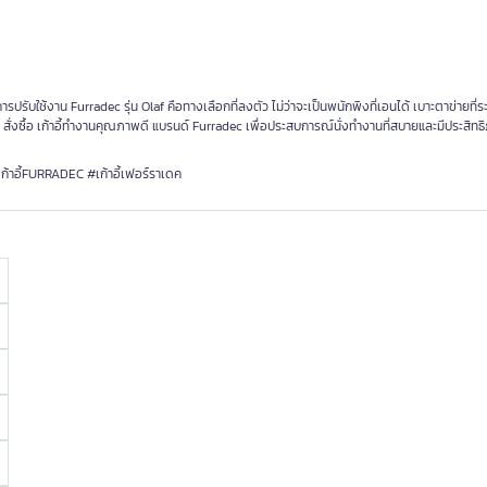
รับใช้งาน Furradec รุ่น Olaf คือทางเลือกที่ลงตัว ไม่ว่าจะเป็นพนักพิงที่เอนได้ เบาะตาข่ายที่
ั่งซื้อ เก้าอี้ทำงานคุณภาพดี แบรนด์ Furradec เพื่อประสบการณ์นั่งทำงานที่สบายและมีประสิท
เก้าอี้FURRADEC #เก้าอี้เฟอร์ราเดค