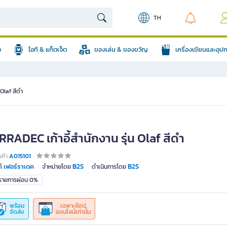
TH
อ
ไอที & แก็ตเจ็ต
ของเล่น & ของขวัญ
เครื่องเขียนและอุ
 Olaf สีดำ
RADEC เก้าอี้สำนักงาน รุ่น Olaf สีดำ
นค้า
A015101
เฟอร์ราเดค
B2S
B2S
์
จำหน่ายโดย
ดำเนินการโดย
มรายการผ่อน 0%
พร้อม
เฉพาะช้อป
จัดส่ง
ออนไลน์เท่านั้น