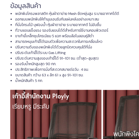
ข้อมูลสินค้า
พนักพิงโครงพลาสติก หุ้มผ้าตาข่าย Mesh ยืดหยุ่นสูง ระบายอากาศได้ดี
ออกแบบพนักพิงให้ทำมุมเอนรับกับแผ่นหลังอย่างเหมาะสม
ที่นั่งโครงไม้ บุฟองน้ำ หุ้มผ้าตาข่าย ระบายอากาศดี ไม่อับชื้น
ที่วางแขนแข็งแรง รองรับแขนได้ดีสำหรับการใช้งานคอมพิวเตอร์
ขาเก้าอี้เหล็กชุบโครเมียม 5 แฉก พร้อมล้อไนลอนคู่สีดำ
สามารถหมุนเก้าอี้ได้รอบตัวเพื่อความสะดวกในการเคลื่อนไหว
ปรับความตึงของพนักพิงได้ด้วยลูกบิดควบคุมใต้ที่นั่ง
ปรับระดับเก้าอี้ได้ระบบ Gas Lifting
ปรับระดับความสูงของเก้าอี้ได้ 91-101 ซม. (ต่ำสุด-สูงสุด)
รองรับน้ำหนักสูงสุด 90 กก.
ประสิทธิภาพเพื่อการนั่งที่สะดวกสบายต่อวัน : 4 ชม.
ขนาดสินค้า: กว้าง 63 x ลึก 61 x สูง 91-101 ซม.
น้ำหนักสินค้า: 5 กก.