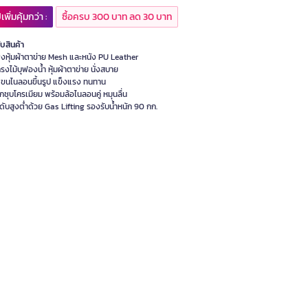
เพิ่มคุ้มกว่า :
ซื้อครบ 300 บาท ลด 30 บาท
ับสินค้า
ิงหุ้มผ้าตาข่าย Mesh และหนัง PU Leather
งโครงไม้บุฟองน้ำ หุ้มผ้าตาข่าย นั่งสบาย
งแขนไนลอนขึ้นรูป แข็งแรง ทนทาน
กชุบโครเมียม พร้อมล้อไนลอนคู่ หมุนลื่น
ดับสูงต่ำด้วย Gas Lifting รองรับน้ำหนัก 90 กก.