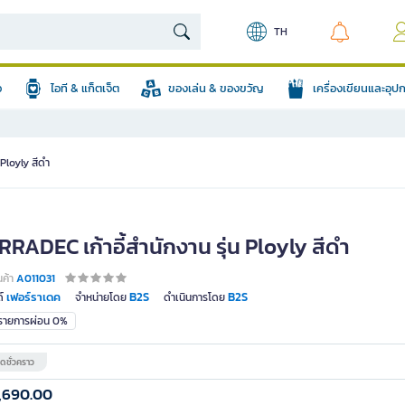
TH
อ
ไอที & แก็ตเจ็ต
ของเล่น & ของขวัญ
เครื่องเขียนและอุ
 Ployly สีดำ
RADEC เก้าอี้สำนักงาน รุ่น Ployly สีดำ
นค้า
A011031
เฟอร์ราเดค
B2S
B2S
์
จำหน่ายโดย
ดำเนินการโดย
มรายการผ่อน 0%
ดชั่วคราว
,690.00