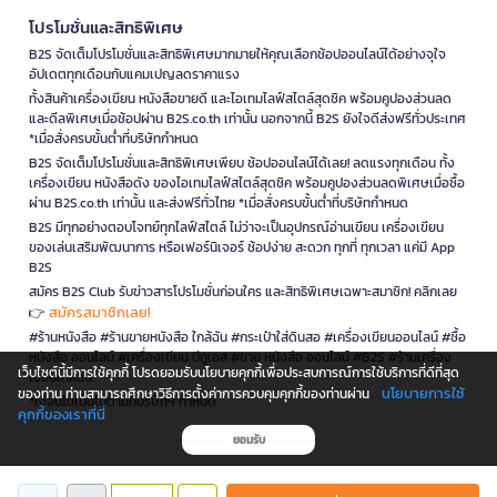
โปรโมชั่นและสิทธิพิเศษ
B2S จัดเต็มโปรโมชั่นและสิทธิพิเศษมากมายให้คุณเลือกช้อปออนไลน์ได้อย่างจุใจ
อัปเดตทุกเดือนกับแคมเปญลดราคาแรง
ทั้งสินค้าเครื่องเขียน หนังสือขายดี และไอเทมไลฟ์สไตล์สุดชิค พร้อมคูปองส่วนลด
และดีลพิเศษเมื่อช้อปผ่าน B2S.co.th เท่านั้น นอกจากนี้ B2S ยังใจดีส่งฟรีทั่วประเทศ
*เมื่อสั่งครบขั้นต่ำที่บริษัทกำหนด
B2S จัดเต็มโปรโมชั่นและสิทธิพิเศษเพียบ ช้อปออนไลน์ได้เลย! ลดแรงทุกเดือน ทั้ง
เครื่องเขียน หนังสือดัง ของไอเทมไลฟ์สไตล์สุดชิค พร้อมคูปองส่วนลดพิเศษเมื่อซื้อ
ผ่าน B2S.co.th เท่านั้น และส่งฟรีทั่วไทย *เมื่อสั่งครบขั้นต่ำที่บริษัทกำหนด
B2S มีทุกอย่างตอบโจทย์ทุกไลฟ์สไตล์ ไม่ว่าจะเป็นอุปกรณ์อ่านเขียน เครื่องเขียน
ของเล่นเสริมพัฒนาการ หรือเฟอร์นิเจอร์ ช้อปง่าย สะดวก ทุกที่ ทุกเวลา แค่มี App
B2S
สมัคร B2S Club รับข่าวสารโปรโมชั่นก่อนใคร และสิทธิพิเศษเฉพาะสมาชิก! คลิกเลย
สมัครสมาชิกเลย!
👉
#ร้านหนังสือ #ร้านขายหนังสือ ใกล้ฉัน #กระเป๋าใส่ดินสอ #เครื่องเขียนออนไลน์ #ซื้อ
หนังสือ ออนไลน์ #เครื่องเขียน บีทูเอส #ขาย หนังสือ ออนไลน์ #B2S #ร้านเครื่อง
เว็บไซต์นี้มีการใช้คุกกี้ โปรดยอมรับนโยบายคุกกี้เพื่อประสบการณ์การใช้บริการที่ดีที่สุด
เขียนใกล้ฉัน
นโยบายการใช้
ของท่าน ท่านสามารถศึกษาวิธีการตั้งค่าการควบคุมคุกกี้ของท่านผ่าน
*เงื่อนไขเป็นไปตามที่บริษัทฯ กำหนด
คุกกี้ของเราที่นี่
ยอมรับ
is a company operating under