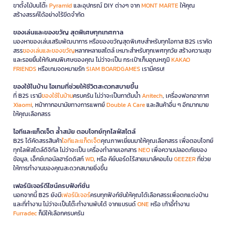
ขาตั้งไม้บนโต๊ะ
Pyramid
และอุปกรณ์ DIY ต่างๆ จาก
MONT MARTE
ให้คุณ
สร้างสรรค์ได้อย่างไร้ขีดจำกัด
ของเล่นและของขวัญ สุดพิเศษทุกเทศกาล
มองหาของเล่นเสริมพัฒนาการ หรือของขวัญสุดพิเศษสำหรับทุกโอกาส B2S เราคัด
สรร
ของเล่นและของขวัญ
หลากหลายสไตล์ เหมาะสำหรับทุกเพศทุกวัย สร้างความสุข
และรอยยิ้มให้กับคนพิเศษของคุณ ไม่ว่าจะเป็น กระเป๋าเก็บอุณหภูมิ
KAKAO
FRIENDS
หรือเกมจดหมายรัก
SIAM BOARDGAMES
เรามีครบ!
ของใช้ในบ้าน ไอเทมที่ช่วยให้ชีวิตสะดวกสบายขึ้น
ที่ B2S เรามี
ของใช้ในบ้าน
ครบครัน ไม่ว่าจะเป็นกาต้มน้ำ
Anitech
, เครื่องฟอกอากาศ
Xiaomi
, หน้ากากอนามัยทางการแพทย์
Double A Care
และสินค้าอื่น ๆ อีกมากมาย
ให้คุณเลือกสรร
ไอทีและแก็ดเจ็ต ล้ำสมัย ตอบโจทย์ทุกไลฟ์สไตล์
B2S ได้คัดสรรสินค้า
ไอทีและแก็ดเจ็ต
คุณภาพเยี่ยมมาให้คุณเลือกสรร เพื่อตอบโจทย์
ทุกไลฟ์สไตล์ดิจิทัล ไม่ว่าจะเป็น เครื่องทำลายเอกสาร
NEO
เพื่อความปลอดภัยของ
ข้อมูล, เอ็กซ์เทอนัลฮาร์ดดิสก์
WD
, หรือ คีย์บอร์ดไร้สายเมาส์คอมโบ
GEEZER
ที่ช่วย
ให้การทำงานของคุณสะดวกสบายยิ่งขึ้น
เฟอร์นิเจอร์ดีไซน์ครบฟังก์ชั่น
นอกจากนี้ B2S ยังมี
เฟอร์นิเจอร์
ครบทุกฟังก์ชันให้คุณได้เลือกสรรเพื่อตกแต่งบ้าน
และที่ทำงาน ไม่ว่าจะเป็นโต๊ะทำงานพับได้ จากแบรนด์
ONE
หรือ เก้าอี้ทำงาน
Furradec
ก็มีให้เลือกครบครัน