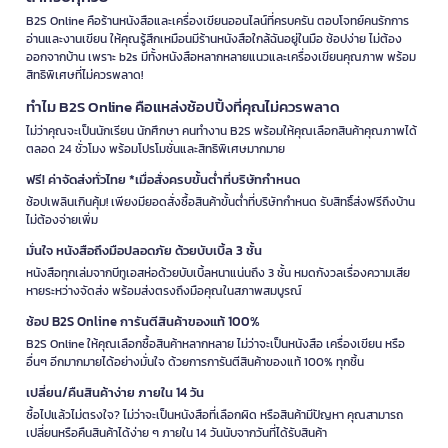
B2S Online คือร้านหนังสือและเครื่องเขียนออนไลน์ที่ครบครัน ตอบโจทย์คนรักการ
อ่านและงานเขียน ให้คุณรู้สึกเหมือนมีร้านหนังสือใกล้ฉันอยู่ในมือ ช้อปง่าย ไม่ต้อง
ออกจากบ้าน เพราะ b2s มีทั้งหนังสือหลากหลายแนวและเครื่องเขียนคุณภาพ พร้อม
สิทธิพิเศษที่ไม่ควรพลาด!
ทำไม B2S Online คือแหล่งช้อปปิ้งที่คุณไม่ควรพลาด
ไม่ว่าคุณจะเป็นนักเรียน นักศึกษา คนทำงาน B2S พร้อมให้คุณเลือกสินค้าคุณภาพได้
ตลอด 24 ชั่วโมง พร้อมโปรโมชั่นและสิทธิพิเศษมากมาย
ฟรี! ค่าจัดส่งทั่วไทย *เมื่อสั่งครบขั้นต่ำที่บริษัทกำหนด
ช้อปเพลินเกินคุ้ม! เพียงมียอดสั่งซื้อสินค้าขั้นต่ำที่บริษัทกำหนด รับสิทธิ์ส่งฟรีถึงบ้าน
ไม่ต้องจ่ายเพิ่ม
มั่นใจ หนังสือถึงมือปลอดภัย ด้วยบับเบิ้ล 3 ชั้น
หนังสือทุกเล่มจากบีทูเอสห่อด้วยบับเบิ้ลหนาแน่นถึง 3 ชั้น หมดกังวลเรื่องความเสีย
หายระหว่างจัดส่ง พร้อมส่งตรงถึงมือคุณในสภาพสมบูรณ์
ช้อป B2S Online การันตีสินค้าของแท้ 100%
B2S Online ให้คุณเลือกซื้อสินค้าหลากหลาย ไม่ว่าจะเป็นหนังสือ เครื่องเขียน หรือ
อื่นๆ อีกมากมายได้อย่างมั่นใจ ด้วยการการันตีสินค้าของแท้ 100% ทุกชิ้น
เปลี่ยน/คืนสินค้าง่าย ภายใน 14 วัน
ซื้อไปแล้วไม่ตรงใจ? ไม่ว่าจะเป็นหนังสือที่เลือกผิด หรือสินค้ามีปัญหา คุณสามารถ
เปลี่ยนหรือคืนสินค้าได้ง่าย ๆ ภายใน 14 วันนับจากวันที่ได้รับสินค้า