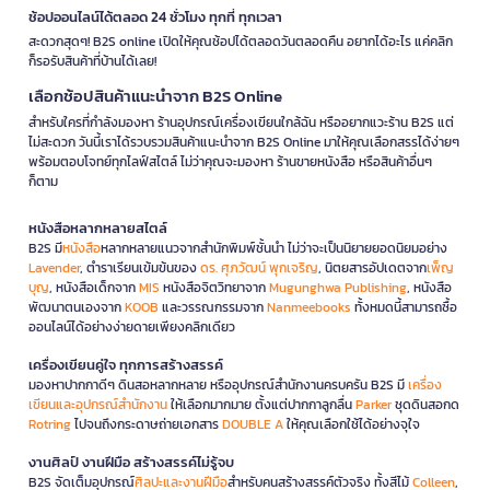
ช้อปออนไลน์ได้ตลอด 24 ชั่วโมง ทุกที่ ทุกเวลา
สะดวกสุดๆ! B2S online เปิดให้คุณช้อปได้ตลอดวันตลอดคืน อยากได้อะไร แค่คลิก
ก็รอรับสินค้าที่บ้านได้เลย!
เลือกช้อปสินค้าแนะนำจาก B2S Online
สำหรับใครที่กำลังมองหา ร้านอุปกรณ์เครื่องเขียนใกล้ฉัน หรืออยากแวะร้าน B2S แต่
ไม่สะดวก วันนี้เราได้รวบรวมสินค้าแนะนำจาก B2S Online มาให้คุณเลือกสรรได้ง่ายๆ
พร้อมตอบโจทย์ทุกไลฟ์สไตล์ ไม่ว่าคุณจะมองหา ร้านขายหนังสือ หรือสินค้าอื่นๆ
ก็ตาม
หนังสือหลากหลายสไตล์
B2S มี
หนังสือ
หลากหลายแนวจากสำนักพิมพ์ชั้นนำ ไม่ว่าจะเป็นนิยายยอดนิยมอย่าง
Lavender
, ตำราเรียนเข้มข้นของ
ดร. ศุภวัฒน์ พุกเจริญ
, นิตยสารอัปเดตจาก
เพ็ญ
บุญ
, หนังสือเด็กจาก
MIS
หนังสือจิตวิทยาจาก
Mugunghwa Publishing
, หนังสือ
พัฒนาตนเองจาก
KOOB
และวรรณกรรมจาก
Nanmeebooks
ทั้งหมดนี้สามารถซื้อ
ออนไลน์ได้อย่างง่ายดายเพียงคลิกเดียว
เครื่องเขียนคู่ใจ ทุกการสร้างสรรค์
มองหาปากกาดีๆ ดินสอหลากหลาย หรืออุปกรณ์สำนักงานครบครัน B2S มี
เครื่อง
เขียนและอุปกรณ์สำนักงาน
ให้เลือกมากมาย ตั้งแต่ปากกาลูกลื่น
Parker
ชุดดินสอกด
Rotring
ไปจนถึงกระดาษถ่ายเอกสาร
DOUBLE A
ให้คุณเลือกใช้ได้อย่างจุใจ
งานศิลป์ งานฝีมือ สร้างสรรค์ไม่รู้จบ
B2S จัดเต็มอุปกรณ์
ศิลปะและงานฝีมือ
สำหรับคนสร้างสรรค์ตัวจริง ทั้งสีไม้
Colleen
,