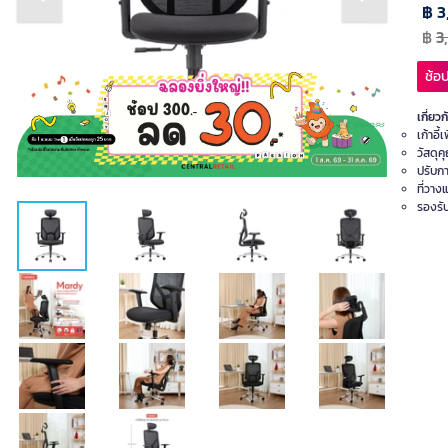
Previous slide
Next slide
฿ 3
฿
3
ช้อป
เกี่ยวก
เก้าอี
วัสดุ
ปรับก
ที่วาง
รองรับ