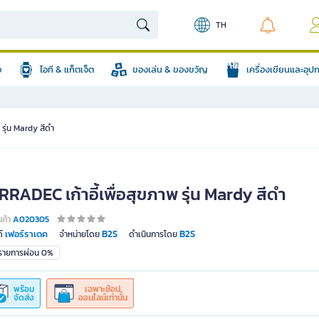
TH
อ
ไอที & แก็ตเจ็ต
ของเล่น & ของขวัญ
เครื่องเขียนและอุ
 รุ่น Mardy สีดำ
RADEC เก้าอี้เพื่อสุขภาพ รุ่น Mardy สีดำ
นค้า
A020305
เฟอร์ราเดค
B2S
B2S
์
จำหน่ายโดย
ดำเนินการโดย
มรายการผ่อน 0%
พร้อม
เฉพาะช้อป
จัดส่ง
ออนไลน์เท่านั้น