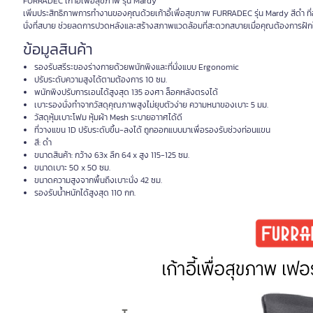
FURRADEC เก้าอี้เพื่อสุขภาพ รุ่น Mardy
เพิ่มประสิทธิภาพการทำงานของคุณด้วยเก้าอี้เพื่อสุขภาพ FURRADEC รุ่น Mardy สีดำ ที่อ
นั่งที่สบาย ช่วยลดการปวดหลังและสร้างสภาพแวดล้อมที่สะดวกสบายเมื่อคุณต้องการฝักใฝ
ข้อมูลสินค้า
รองรับสรีระของร่างกายด้วยพนักพิงและที่นั่งแบบ Ergonomic
ปรับระดับความสูงได้ตามต้องการ 10 ซม.
พนักพิงปรับการเอนได้สูงสุด 135 องศา ล็อคหลังตรงได้
เบาะรองนั่งทำจากวัสดุคุณภาพสูงไม่ยุบตัวง่าย ความหนาของเบาะ 5 มม.
วัสดุหุ้มเบาะโฟม หุ้มผ้า Mesh ระบายอาาศได้ดี
ที่วางแขน 1D ปรับระดับขึ้น-ลงได้ ถูกออกแบบมาเพื่อรองรับช่วงท่อนแขน
สี: ดำ
ขนาดสินค้า: กว้าง 63x ลึก 64 x สูง 115-125 ซม.
ขนาดเบาะ 50 x 50 ซม.
ขนาดความสูงจากพื้นถึงเบาะนั่ง 42 ซม.
รองรับน้ำหนักได้สูงสุด 110 กก.