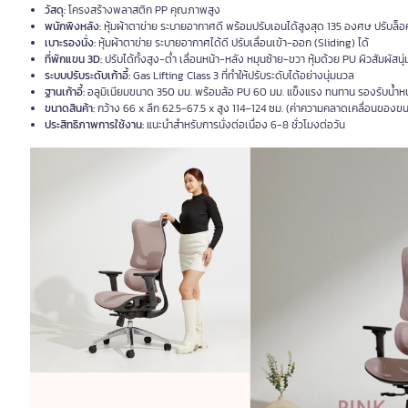
วัสดุ:
โครงสร้างพลาสติก PP คุณภาพสูง
พนักพิงหลัง:
หุ้มผ้าตาข่าย ระบายอากาศดี พร้อมปรับเอนได้สูงสุด 135 องศษ ปรับล็อ
เบาะรองนั่ง:
หุ้มผ้าตาข่าย ระบายอากาศได้ดี ปรับเลื่อนเข้า-ออก (Sliding) ได้
ที่พักแขน 3D:
ปรับได้ทั้งสูง-ต่ำ เลื่อนหน้า-หลัง หมุนซ้าย-ขวา หุ้มด้วย PU ผิวสัมผัสนุ่
ระบบปรับระดับเก้าอี้:
Gas Lifting Class 3 ที่ทำให้ปรับระดับได้อย่างนุ่มนวล
ฐานเก้าอี้:
อลูมิเนียมขนาด 350 มม. พร้อมล้อ PU 60 มม. แข็งแรง ทนทาน รองรับน้ำหนั
ขนาดสินค้า:
กว้าง 66 x ลึก 62.5-67.5 x สูง 114–124 ซม. (ค่าความคลาดเคลื่อนของข
ประสิทธิภาพการใช้งาน:
แนะนำสำหรับการนั่งต่อเนื่อง 6-8 ชั่วโมงต่อวัน