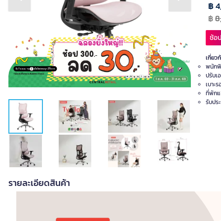
Previous slide
Next slide
฿ 4
฿
8
ช้อป
เกี่ยวก
พนักพิ
ปรับเ
เบาะรอ
ที่พัก
รับประ
รายละเอียดสินค้า