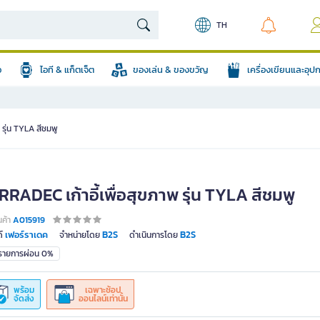
TH
อ
ไอที & แก็ตเจ็ต
ของเล่น & ของขวัญ
เครื่องเขียนและอุ
 รุ่น TYLA สีชมพู
RADEC เก้าอี้เพื่อสุขภาพ รุ่น TYLA สีชมพู
นค้า
A015919
เฟอร์ราเดค
B2S
B2S
์
จำหน่ายโดย
ดำเนินการโดย
มรายการผ่อน 0%
พร้อม
เฉพาะช้อป
จัดส่ง
ออนไลน์เท่านั้น