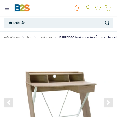
เฟอร์นิเจอร์
โต๊ะ
โต๊ะทำงาน
FURRADEC โต๊ะทำงานพร้อมชั้นวาง รุ่น Mori-10
Previous slide
Ne