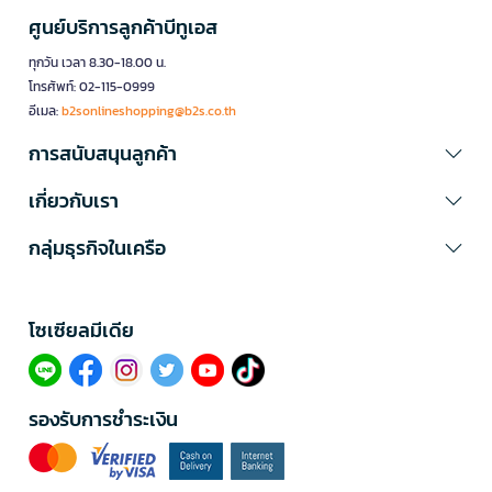
ศูนย์บริการลูกค้าบีทูเอส
ทุกวัน เวลา 8.30-18.00 น.
โทรศัพท์: 02-115-0999
อีเมล:
b2sonlineshopping@b2s.co.th
การสนับสนุนลูกค้า
เกี่ยวกับเรา
กลุ่มธุรกิจในเครือ
โซเซียลมีเดีย​
รองรับการชำระเงิน