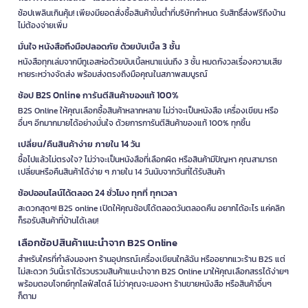
ช้อปเพลินเกินคุ้ม! เพียงมียอดสั่งซื้อสินค้าขั้นต่ำที่บริษัทกำหนด รับสิทธิ์ส่งฟรีถึงบ้าน
ไม่ต้องจ่ายเพิ่ม
มั่นใจ หนังสือถึงมือปลอดภัย ด้วยบับเบิ้ล 3 ชั้น
หนังสือทุกเล่มจากบีทูเอสห่อด้วยบับเบิ้ลหนาแน่นถึง 3 ชั้น หมดกังวลเรื่องความเสีย
หายระหว่างจัดส่ง พร้อมส่งตรงถึงมือคุณในสภาพสมบูรณ์
ช้อป B2S Online การันตีสินค้าของแท้ 100%
B2S Online ให้คุณเลือกซื้อสินค้าหลากหลาย ไม่ว่าจะเป็นหนังสือ เครื่องเขียน หรือ
อื่นๆ อีกมากมายได้อย่างมั่นใจ ด้วยการการันตีสินค้าของแท้ 100% ทุกชิ้น
เปลี่ยน/คืนสินค้าง่าย ภายใน 14 วัน
ซื้อไปแล้วไม่ตรงใจ? ไม่ว่าจะเป็นหนังสือที่เลือกผิด หรือสินค้ามีปัญหา คุณสามารถ
เปลี่ยนหรือคืนสินค้าได้ง่าย ๆ ภายใน 14 วันนับจากวันที่ได้รับสินค้า
ช้อปออนไลน์ได้ตลอด 24 ชั่วโมง ทุกที่ ทุกเวลา
สะดวกสุดๆ! B2S online เปิดให้คุณช้อปได้ตลอดวันตลอดคืน อยากได้อะไร แค่คลิก
ก็รอรับสินค้าที่บ้านได้เลย!
เลือกช้อปสินค้าแนะนำจาก B2S Online
สำหรับใครที่กำลังมองหา ร้านอุปกรณ์เครื่องเขียนใกล้ฉัน หรืออยากแวะร้าน B2S แต่
ไม่สะดวก วันนี้เราได้รวบรวมสินค้าแนะนำจาก B2S Online มาให้คุณเลือกสรรได้ง่ายๆ
พร้อมตอบโจทย์ทุกไลฟ์สไตล์ ไม่ว่าคุณจะมองหา ร้านขายหนังสือ หรือสินค้าอื่นๆ
ก็ตาม