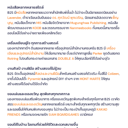
หนังสือหลากหลายสไตล์
B2S มี
หนังสือ
หลากหลายแนวจากสำนักพิมพ์ชั้นนำ ไม่ว่าจะเป็นนิยายยอดนิยมอย่าง
Lavender
, ตำราเรียนเข้มข้นของ
ดร. ศุภวัฒน์ พุกเจริญ
, นิตยสารอัปเดตจาก
เพ็ญ
บุญ
, หนังสือเด็กจาก
MIS
หนังสือจิตวิทยาจาก
Mugunghwa Publishing
, หนังสือ
พัฒนาตนเองจาก
KOOB
และวรรณกรรมจาก
Nanmeebooks
ทั้งหมดนี้สามารถซื้อ
ออนไลน์ได้อย่างง่ายดายเพียงคลิกเดียว
เครื่องเขียนคู่ใจ ทุกการสร้างสรรค์
มองหาปากกาดีๆ ดินสอหลากหลาย หรืออุปกรณ์สำนักงานครบครัน B2S มี
เครื่อง
เขียนและอุปกรณ์สำนักงาน
ให้เลือกมากมาย ตั้งแต่ปากกาลูกลื่น
Parker
ชุดดินสอกด
Rotring
ไปจนถึงกระดาษถ่ายเอกสาร
DOUBLE A
ให้คุณเลือกใช้ได้อย่างจุใจ
งานศิลป์ งานฝีมือ สร้างสรรค์ไม่รู้จบ
B2S จัดเต็มอุปกรณ์
ศิลปะและงานฝีมือ
สำหรับคนสร้างสรรค์ตัวจริง ทั้งสีไม้
Colleen
,
ขาตั้งไม้บนโต๊ะ
Pyramid
และอุปกรณ์ DIY ต่างๆ จาก
MONT MARTE
ให้คุณ
สร้างสรรค์ได้อย่างไร้ขีดจำกัด
ของเล่นและของขวัญ สุดพิเศษทุกเทศกาล
มองหาของเล่นเสริมพัฒนาการ หรือของขวัญสุดพิเศษสำหรับทุกโอกาส B2S เราคัด
สรร
ของเล่นและของขวัญ
หลากหลายสไตล์ เหมาะสำหรับทุกเพศทุกวัย สร้างความสุข
และรอยยิ้มให้กับคนพิเศษของคุณ ไม่ว่าจะเป็น กระเป๋าเก็บอุณหภูมิ
KAKAO
FRIENDS
หรือเกมจดหมายรัก
SIAM BOARDGAMES
เรามีครบ!
ของใช้ในบ้าน ไอเทมที่ช่วยให้ชีวิตสะดวกสบายขึ้น