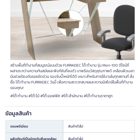
สร้างพื้นที่ทำงานที่สมบูรณ์แบบด้วย FURRADEC โต๊ะทำงาน รุ่น Mori-100 ดีไซน์ที่
ผสานระหว่างความทันสมัยและฟังก์ชันที่ลงตัว มาพร้อมวัสดุคุณภาพดี เคลือบผิวเมลา
มีนช่วยป้องกันรอยขีดข่วน รองรับน้ำหนักได้ดี เหมาะสำหรับการใช้งานในทุกสถานที่ สั่ง
ซื้อ โต๊ะทำงาน FURRADEC วันนี้ เพื่อความสะดวกสบายและความมีสไตล์ในพื้นที่ทำงาน
ของคุณ!
#โต๊ะทำงาน #โต๊ะไม้ #โต๊ะออฟฟิศ #โต๊ะสำนักงาน #โต๊ะทำงานราคาถูก
ข้อมูลสินค้า
ของพรีเมียม
สินค้าทั่วไป
ผลิตภัณฑ์เป็นมิตรกับสิ่งแวดล้อม
สินค้าทั่วไป