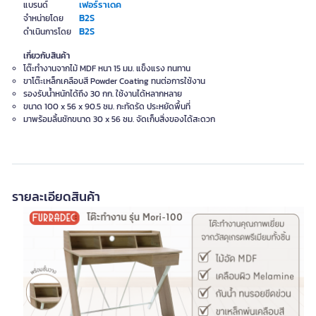
เฟอร์ราเดค
แบรนด์
B2S
จำหน่ายโดย
B2S
ดำเนินการโดย
เกี่ยวกับสินค้า
โต๊ะทำงานจากไม้ MDF หนา 15 มม. แข็งแรง ทนทาน
ขาโต๊ะเหล็กเคลือบสี Powder Coating ทนต่อการใช้งาน
รองรับน้ำหนักได้ถึง 30 กก. ใช้งานได้หลากหลาย
ขนาด 100 x 56 x 90.5 ซม. กะทัดรัด ประหยัดพื้นที่
มาพร้อมลิ้นชักขนาด 30 x 56 ซม. จัดเก็บสิ่งของได้สะดวก
รายละเอียดสินค้า