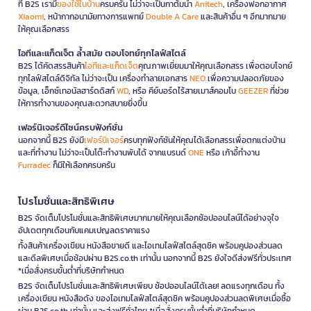
ที่ B2S เรามี
ของใช้ในบ้าน
ครบครัน ไม่ว่าจะเป็นกาต้มน้ำ
Anitech
, เครื่องฟอกอากาศ
Xiaomi
, หน้ากากอนามัยทางการแพทย์
Double A Care
และสินค้าอื่น ๆ อีกมากมาย
ให้คุณเลือกสรร
ไอทีและแก็ดเจ็ต ล้ำสมัย ตอบโจทย์ทุกไลฟ์สไตล์
B2S ได้คัดสรรสินค้า
ไอทีและแก็ดเจ็ต
คุณภาพเยี่ยมมาให้คุณเลือกสรร เพื่อตอบโจทย์
ทุกไลฟ์สไตล์ดิจิทัล ไม่ว่าจะเป็น เครื่องทำลายเอกสาร
NEO
เพื่อความปลอดภัยของ
ข้อมูล, เอ็กซ์เทอนัลฮาร์ดดิสก์
WD
, หรือ คีย์บอร์ดไร้สายเมาส์คอมโบ
GEEZER
ที่ช่วย
ให้การทำงานของคุณสะดวกสบายยิ่งขึ้น
เฟอร์นิเจอร์ดีไซน์ครบฟังก์ชั่น
นอกจากนี้ B2S ยังมี
เฟอร์นิเจอร์
ครบทุกฟังก์ชันให้คุณได้เลือกสรรเพื่อตกแต่งบ้าน
และที่ทำงาน ไม่ว่าจะเป็นโต๊ะทำงานพับได้ จากแบรนด์
ONE
หรือ เก้าอี้ทำงาน
Furradec
ก็มีให้เลือกครบครัน
โปรโมชั่นและสิทธิพิเศษ
B2S จัดเต็มโปรโมชั่นและสิทธิพิเศษมากมายให้คุณเลือกช้อปออนไลน์ได้อย่างจุใจ
อัปเดตทุกเดือนกับแคมเปญลดราคาแรง
ทั้งสินค้าเครื่องเขียน หนังสือขายดี และไอเทมไลฟ์สไตล์สุดชิค พร้อมคูปองส่วนลด
และดีลพิเศษเมื่อช้อปผ่าน B2S.co.th เท่านั้น นอกจากนี้ B2S ยังใจดีส่งฟรีทั่วประเทศ
*เมื่อสั่งครบขั้นต่ำที่บริษัทกำหนด
B2S จัดเต็มโปรโมชั่นและสิทธิพิเศษเพียบ ช้อปออนไลน์ได้เลย! ลดแรงทุกเดือน ทั้ง
เครื่องเขียน หนังสือดัง ของไอเทมไลฟ์สไตล์สุดชิค พร้อมคูปองส่วนลดพิเศษเมื่อซื้อ
ผ่าน B2S.co.th เท่านั้น และส่งฟรีทั่วไทย *เมื่อสั่งครบขั้นต่ำที่บริษัทกำหนด