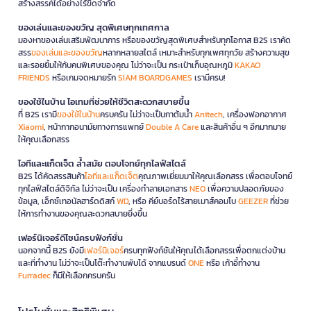
สร้างสรรค์ได้อย่างไร้ขีดจำกัด
ของเล่นและของขวัญ สุดพิเศษทุกเทศกาล
มองหาของเล่นเสริมพัฒนาการ หรือของขวัญสุดพิเศษสำหรับทุกโอกาส B2S เราคัด
สรร
ของเล่นและของขวัญ
หลากหลายสไตล์ เหมาะสำหรับทุกเพศทุกวัย สร้างความสุข
และรอยยิ้มให้กับคนพิเศษของคุณ ไม่ว่าจะเป็น กระเป๋าเก็บอุณหภูมิ
KAKAO
FRIENDS
หรือเกมจดหมายรัก
SIAM BOARDGAMES
เรามีครบ!
ของใช้ในบ้าน ไอเทมที่ช่วยให้ชีวิตสะดวกสบายขึ้น
ที่ B2S เรามี
ของใช้ในบ้าน
ครบครัน ไม่ว่าจะเป็นกาต้มน้ำ
Anitech
, เครื่องฟอกอากาศ
Xiaomi
, หน้ากากอนามัยทางการแพทย์
Double A Care
และสินค้าอื่น ๆ อีกมากมาย
ให้คุณเลือกสรร
ไอทีและแก็ดเจ็ต ล้ำสมัย ตอบโจทย์ทุกไลฟ์สไตล์
B2S ได้คัดสรรสินค้า
ไอทีและแก็ดเจ็ต
คุณภาพเยี่ยมมาให้คุณเลือกสรร เพื่อตอบโจทย์
ทุกไลฟ์สไตล์ดิจิทัล ไม่ว่าจะเป็น เครื่องทำลายเอกสาร
NEO
เพื่อความปลอดภัยของ
ข้อมูล, เอ็กซ์เทอนัลฮาร์ดดิสก์
WD
, หรือ คีย์บอร์ดไร้สายเมาส์คอมโบ
GEEZER
ที่ช่วย
ให้การทำงานของคุณสะดวกสบายยิ่งขึ้น
เฟอร์นิเจอร์ดีไซน์ครบฟังก์ชั่น
นอกจากนี้ B2S ยังมี
เฟอร์นิเจอร์
ครบทุกฟังก์ชันให้คุณได้เลือกสรรเพื่อตกแต่งบ้าน
และที่ทำงาน ไม่ว่าจะเป็นโต๊ะทำงานพับได้ จากแบรนด์
ONE
หรือ เก้าอี้ทำงาน
Furradec
ก็มีให้เลือกครบครัน