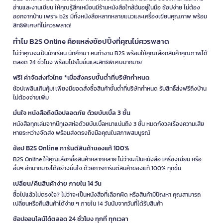
อ่านและงานเขียน ให้คุณรู้สึกเหมือนมีร้านหนังสือใกล้ฉันอยู่ในมือ ช้อปง่าย ไม่ต้อง
ออกจากบ้าน เพราะ b2s มีทั้งหนังสือหลากหลายแนวและเครื่องเขียนคุณภาพ พร้อม
สิทธิพิเศษที่ไม่ควรพลาด!
ทำไม B2S Online คือแหล่งช้อปปิ้งที่คุณไม่ควรพลาด
ไม่ว่าคุณจะเป็นนักเรียน นักศึกษา คนทำงาน B2S พร้อมให้คุณเลือกสินค้าคุณภาพได้
ตลอด 24 ชั่วโมง พร้อมโปรโมชั่นและสิทธิพิเศษมากมาย
ฟรี! ค่าจัดส่งทั่วไทย *เมื่อสั่งครบขั้นต่ำที่บริษัทกำหนด
ช้อปเพลินเกินคุ้ม! เพียงมียอดสั่งซื้อสินค้าขั้นต่ำที่บริษัทกำหนด รับสิทธิ์ส่งฟรีถึงบ้าน
ไม่ต้องจ่ายเพิ่ม
มั่นใจ หนังสือถึงมือปลอดภัย ด้วยบับเบิ้ล 3 ชั้น
หนังสือทุกเล่มจากบีทูเอสห่อด้วยบับเบิ้ลหนาแน่นถึง 3 ชั้น หมดกังวลเรื่องความเสีย
หายระหว่างจัดส่ง พร้อมส่งตรงถึงมือคุณในสภาพสมบูรณ์
ช้อป B2S Online การันตีสินค้าของแท้ 100%
B2S Online ให้คุณเลือกซื้อสินค้าหลากหลาย ไม่ว่าจะเป็นหนังสือ เครื่องเขียน หรือ
อื่นๆ อีกมากมายได้อย่างมั่นใจ ด้วยการการันตีสินค้าของแท้ 100% ทุกชิ้น
เปลี่ยน/คืนสินค้าง่าย ภายใน 14 วัน
ซื้อไปแล้วไม่ตรงใจ? ไม่ว่าจะเป็นหนังสือที่เลือกผิด หรือสินค้ามีปัญหา คุณสามารถ
เปลี่ยนหรือคืนสินค้าได้ง่าย ๆ ภายใน 14 วันนับจากวันที่ได้รับสินค้า
ช้อปออนไลน์ได้ตลอด 24 ชั่วโมง ทุกที่ ทุกเวลา