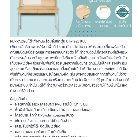
FURRADEC โต๊ะทำงานพร้อมลิ้นชัก รุ่น CT-1925 สีบีช
เพิ่มประสิทธิภาพการใช้งานพื้นที่ทำงาน ด้วยโต๊ะทำงาน เฟอร์ราเดค ที่มาพร้อมกับ
คุณสมบัติเหนือระดับและการออกแบบที่ลงตัว โต๊ะทำงานตัวนี้มีโครงสร้างที่แข็งแรง
ด้วยการผลิตจากวัสดุคุณภาพเยี่ยมทั้งชิ้น พร้อมลิ้นชักขนาดกว้างใต้โต๊ะสำหรับจัด
เก็บของ 2 ช่อง ช่วยเพิ่มพื้นที่ใช้สอย นอกจากนี้ยังมีกระดานแม่เหล็กและรางสำหรับ
อุปกรณ์เครื่องเขียน ถอดออกและเคลื่อนย้ายได้ ทำให้โต๊ะทำงาน Furradec รุ่นนี้เป็น
พื้นที่ทำงานที่ครบครันและปรับได้อย่างยืดหยุ่น เพื่อตอบสนองทุกการทำงาน ไม่ว่าจะ
เป็นการวางแผน การออกแบบ หรือการวาดเขียน ไม่เพียงช่วยให้คุณจัดการกับงานได้
อย่างมีระบบเท่านั้น แต่โต๊ะทำงานเฟอร์ราเดคยังเพิ่มความสวยงามให้กับพื้นที่ในห้อง
ทำงานได้อีกด้วย
ข้อมูลสินค้า
ผลิตจากไม้ MDF เคลือบผิว PVC ลายไม้ หนา 15 มม.
พื้นผิวโต๊ะละเอียด เรียบเนียน สม่ำเสมอ ตลอดทั้งแผ่น
โครงขาเหล็กทำสี Powder coating สีขาว
ให้ความแข็งแรง ทนทาน ไม่เป็นสนิมง่าย
เสริมลิ้นชักใต้โต๊ะ จัดเก็บ 2 ช่อง
มอบความสะดวกในการจัดเก็บยิ่งขึ้น