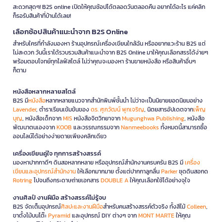
สะดวกสุดๆ! B2S online เปิดให้คุณช้อปได้ตลอดวันตลอดคืน อยากได้อะไร แค่คลิก
ก็รอรับสินค้าที่บ้านได้เลย!
เลือกช้อปสินค้าแนะนำจาก B2S Online
สำหรับใครที่กำลังมองหา ร้านอุปกรณ์เครื่องเขียนใกล้ฉัน หรืออยากแวะร้าน B2S แต่
ไม่สะดวก วันนี้เราได้รวบรวมสินค้าแนะนำจาก B2S Online มาให้คุณเลือกสรรได้ง่ายๆ
พร้อมตอบโจทย์ทุกไลฟ์สไตล์ ไม่ว่าคุณจะมองหา ร้านขายหนังสือ หรือสินค้าอื่นๆ
ก็ตาม
หนังสือหลากหลายสไตล์
B2S มี
หนังสือ
หลากหลายแนวจากสำนักพิมพ์ชั้นนำ ไม่ว่าจะเป็นนิยายยอดนิยมอย่าง
Lavender
, ตำราเรียนเข้มข้นของ
ดร. ศุภวัฒน์ พุกเจริญ
, นิตยสารอัปเดตจาก
เพ็ญ
บุญ
, หนังสือเด็กจาก
MIS
หนังสือจิตวิทยาจาก
Mugunghwa Publishing
, หนังสือ
พัฒนาตนเองจาก
KOOB
และวรรณกรรมจาก
Nanmeebooks
ทั้งหมดนี้สามารถซื้อ
ออนไลน์ได้อย่างง่ายดายเพียงคลิกเดียว
เครื่องเขียนคู่ใจ ทุกการสร้างสรรค์
มองหาปากกาดีๆ ดินสอหลากหลาย หรืออุปกรณ์สำนักงานครบครัน B2S มี
เครื่อง
เขียนและอุปกรณ์สำนักงาน
ให้เลือกมากมาย ตั้งแต่ปากกาลูกลื่น
Parker
ชุดดินสอกด
Rotring
ไปจนถึงกระดาษถ่ายเอกสาร
DOUBLE A
ให้คุณเลือกใช้ได้อย่างจุใจ
งานศิลป์ งานฝีมือ สร้างสรรค์ไม่รู้จบ
B2S จัดเต็มอุปกรณ์
ศิลปะและงานฝีมือ
สำหรับคนสร้างสรรค์ตัวจริง ทั้งสีไม้
Colleen
,
ขาตั้งไม้บนโต๊ะ
Pyramid
และอุปกรณ์ DIY ต่างๆ จาก
MONT MARTE
ให้คุณ