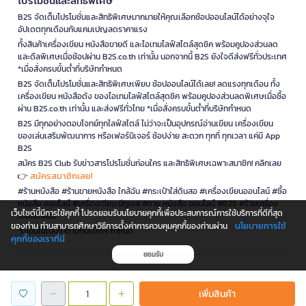
โปรโมชั่นและสิทธิพิเศษ
B2S จัดเต็มโปรโมชั่นและสิทธิพิเศษมากมายให้คุณเลือกช้อปออนไลน์ได้อย่างจุใจ
อัปเดตทุกเดือนกับแคมเปญลดราคาแรง
ทั้งสินค้าเครื่องเขียน หนังสือขายดี และไอเทมไลฟ์สไตล์สุดชิค พร้อมคูปองส่วนลด
และดีลพิเศษเมื่อช้อปผ่าน B2S.co.th เท่านั้น นอกจากนี้ B2S ยังใจดีส่งฟรีทั่วประเทศ
*เมื่อสั่งครบขั้นต่ำที่บริษัทกำหนด
B2S จัดเต็มโปรโมชั่นและสิทธิพิเศษเพียบ ช้อปออนไลน์ได้เลย! ลดแรงทุกเดือน ทั้ง
เครื่องเขียน หนังสือดัง ของไอเทมไลฟ์สไตล์สุดชิค พร้อมคูปองส่วนลดพิเศษเมื่อซื้อ
ผ่าน B2S.co.th เท่านั้น และส่งฟรีทั่วไทย *เมื่อสั่งครบขั้นต่ำที่บริษัทกำหนด
B2S มีทุกอย่างตอบโจทย์ทุกไลฟ์สไตล์ ไม่ว่าจะเป็นอุปกรณ์อ่านเขียน เครื่องเขียน
ของเล่นเสริมพัฒนาการ หรือเฟอร์นิเจอร์ ช้อปง่าย สะดวก ทุกที่ ทุกเวลา แค่มี App
B2S
สมัคร B2S Club รับข่าวสารโปรโมชั่นก่อนใคร และสิทธิพิเศษเฉพาะสมาชิก! คลิกเลย
สมัครสมาชิกเลย!
👉
#ร้านหนังสือ #ร้านขายหนังสือ ใกล้ฉัน #กระเป๋าใส่ดินสอ #เครื่องเขียนออนไลน์ #ซื้อ
หนังสือ ออนไลน์ #เครื่องเขียน บีทูเอส #ขาย หนังสือ ออนไลน์ #B2S #ร้านเครื่อง
เว็บไซต์นี้มีการใช้คุกกี้ โปรดยอมรับนโยบายคุกกี้เพื่อประสบการณ์การใช้บริการที่ดีที่สุด
เขียนใกล้ฉัน
นโยบายการใช้
ของท่าน ท่านสามารถศึกษาวิธีการตั้งค่าการควบคุมคุกกี้ของท่านผ่าน
*เงื่อนไขเป็นไปตามที่บริษัทฯ กำหนด
คุกกี้ของเราที่นี่
ยอมรับ
is a company operating under
เพิ่มสินค้า