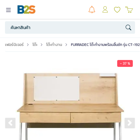
เฟอร์นิเจอร์
โต๊ะ
โต๊ะทำงาน
FURRADEC โต๊ะทำงานพร้อมลิ้นชัก รุ่น CT-1925
- 37 %
Previous slide
Ne