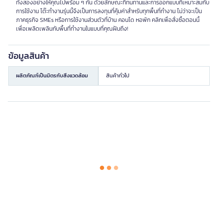
ทั้งสองอย่างให้คุณไปพร้อม ๆ กัน ด้วยลักษณะที่ทนทานและการออกแบบที่เหมาะสมกับ
การใช้งาน โต๊ะทำงานรุ่นนี้จึงเป็นการลงทุนที่คุ้มค่าสำหรับทุกพื้นที่ทำงาน ไม่ว่าจะเป็น
ภาคธุรกิจ SMEs หรือการใช้งานส่วนตัวที่บ้าน คอนโด หอพัก คลิกเพื่อสั่งซื้อตอนนี้
เพื่อเพลิดเพลินกับพื้นที่ทำงานในแบบที่คุณฝันถึง!
ข้อมูลสินค้า
ผลิตภัณฑ์เป็นมิตรกับสิ่งแวดล้อม
สินค้าทั่วไป