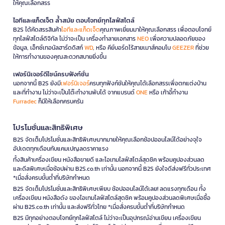
ให้คุณเลือกสรร
ไอทีและแก็ดเจ็ต ล้ำสมัย ตอบโจทย์ทุกไลฟ์สไตล์
B2S ได้คัดสรรสินค้า
ไอทีและแก็ดเจ็ต
คุณภาพเยี่ยมมาให้คุณเลือกสรร เพื่อตอบโจทย์
ทุกไลฟ์สไตล์ดิจิทัล ไม่ว่าจะเป็น เครื่องทำลายเอกสาร
NEO
เพื่อความปลอดภัยของ
ข้อมูล, เอ็กซ์เทอนัลฮาร์ดดิสก์
WD
, หรือ คีย์บอร์ดไร้สายเมาส์คอมโบ
GEEZER
ที่ช่วย
ให้การทำงานของคุณสะดวกสบายยิ่งขึ้น
เฟอร์นิเจอร์ดีไซน์ครบฟังก์ชั่น
นอกจากนี้ B2S ยังมี
เฟอร์นิเจอร์
ครบทุกฟังก์ชันให้คุณได้เลือกสรรเพื่อตกแต่งบ้าน
และที่ทำงาน ไม่ว่าจะเป็นโต๊ะทำงานพับได้ จากแบรนด์
ONE
หรือ เก้าอี้ทำงาน
Furradec
ก็มีให้เลือกครบครัน
โปรโมชั่นและสิทธิพิเศษ
B2S จัดเต็มโปรโมชั่นและสิทธิพิเศษมากมายให้คุณเลือกช้อปออนไลน์ได้อย่างจุใจ
อัปเดตทุกเดือนกับแคมเปญลดราคาแรง
ทั้งสินค้าเครื่องเขียน หนังสือขายดี และไอเทมไลฟ์สไตล์สุดชิค พร้อมคูปองส่วนลด
และดีลพิเศษเมื่อช้อปผ่าน B2S.co.th เท่านั้น นอกจากนี้ B2S ยังใจดีส่งฟรีทั่วประเทศ
*เมื่อสั่งครบขั้นต่ำที่บริษัทกำหนด
B2S จัดเต็มโปรโมชั่นและสิทธิพิเศษเพียบ ช้อปออนไลน์ได้เลย! ลดแรงทุกเดือน ทั้ง
เครื่องเขียน หนังสือดัง ของไอเทมไลฟ์สไตล์สุดชิค พร้อมคูปองส่วนลดพิเศษเมื่อซื้อ
ผ่าน B2S.co.th เท่านั้น และส่งฟรีทั่วไทย *เมื่อสั่งครบขั้นต่ำที่บริษัทกำหนด
B2S มีทุกอย่างตอบโจทย์ทุกไลฟ์สไตล์ ไม่ว่าจะเป็นอุปกรณ์อ่านเขียน เครื่องเขียน