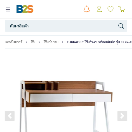
เฟอร์นิเจอร์
โต๊ะ
โต๊ะทำงาน
FURRADEC โต๊ะทำงานพร้อมลิ้นชัก รุ่น Task-12
Previous slide
Ne