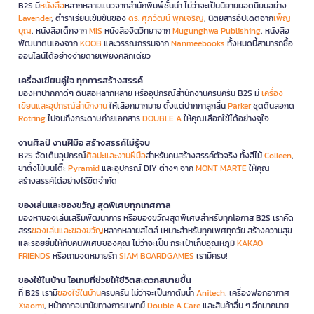
B2S มี
หนังสือ
หลากหลายแนวจากสำนักพิมพ์ชั้นนำ ไม่ว่าจะเป็นนิยายยอดนิยมอย่าง
Lavender
, ตำราเรียนเข้มข้นของ
ดร. ศุภวัฒน์ พุกเจริญ
, นิตยสารอัปเดตจาก
เพ็ญ
บุญ
, หนังสือเด็กจาก
MIS
หนังสือจิตวิทยาจาก
Mugunghwa Publishing
, หนังสือ
พัฒนาตนเองจาก
KOOB
และวรรณกรรมจาก
Nanmeebooks
ทั้งหมดนี้สามารถซื้อ
ออนไลน์ได้อย่างง่ายดายเพียงคลิกเดียว
เครื่องเขียนคู่ใจ ทุกการสร้างสรรค์
มองหาปากกาดีๆ ดินสอหลากหลาย หรืออุปกรณ์สำนักงานครบครัน B2S มี
เครื่อง
เขียนและอุปกรณ์สำนักงาน
ให้เลือกมากมาย ตั้งแต่ปากกาลูกลื่น
Parker
ชุดดินสอกด
Rotring
ไปจนถึงกระดาษถ่ายเอกสาร
DOUBLE A
ให้คุณเลือกใช้ได้อย่างจุใจ
งานศิลป์ งานฝีมือ สร้างสรรค์ไม่รู้จบ
B2S จัดเต็มอุปกรณ์
ศิลปะและงานฝีมือ
สำหรับคนสร้างสรรค์ตัวจริง ทั้งสีไม้
Colleen
,
ขาตั้งไม้บนโต๊ะ
Pyramid
และอุปกรณ์ DIY ต่างๆ จาก
MONT MARTE
ให้คุณ
สร้างสรรค์ได้อย่างไร้ขีดจำกัด
ของเล่นและของขวัญ สุดพิเศษทุกเทศกาล
มองหาของเล่นเสริมพัฒนาการ หรือของขวัญสุดพิเศษสำหรับทุกโอกาส B2S เราคัด
สรร
ของเล่นและของขวัญ
หลากหลายสไตล์ เหมาะสำหรับทุกเพศทุกวัย สร้างความสุข
และรอยยิ้มให้กับคนพิเศษของคุณ ไม่ว่าจะเป็น กระเป๋าเก็บอุณหภูมิ
KAKAO
FRIENDS
หรือเกมจดหมายรัก
SIAM BOARDGAMES
เรามีครบ!
ของใช้ในบ้าน ไอเทมที่ช่วยให้ชีวิตสะดวกสบายขึ้น
ที่ B2S เรามี
ของใช้ในบ้าน
ครบครัน ไม่ว่าจะเป็นกาต้มน้ำ
Anitech
, เครื่องฟอกอากาศ
Xiaomi
, หน้ากากอนามัยทางการแพทย์
Double A Care
และสินค้าอื่น ๆ อีกมากมาย