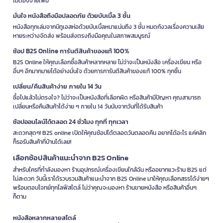
ไม่ต้องจ่ายเพิ่ม
มั่นใจ หนังสือถึงมือปลอดภัย ด้วยบับเบิ้ล 3 ชั้น
หนังสือทุกเล่มจากบีทูเอสห่อด้วยบับเบิ้ลหนาแน่นถึง 3 ชั้น หมดกังวลเรื่องความเสีย
หายระหว่างจัดส่ง พร้อมส่งตรงถึงมือคุณในสภาพสมบูรณ์
ช้อป B2S Online การันตีสินค้าของแท้ 100%
B2S Online ให้คุณเลือกซื้อสินค้าหลากหลาย ไม่ว่าจะเป็นหนังสือ เครื่องเขียน หรือ
อื่นๆ อีกมากมายได้อย่างมั่นใจ ด้วยการการันตีสินค้าของแท้ 100% ทุกชิ้น
เปลี่ยน/คืนสินค้าง่าย ภายใน 14 วัน
ซื้อไปแล้วไม่ตรงใจ? ไม่ว่าจะเป็นหนังสือที่เลือกผิด หรือสินค้ามีปัญหา คุณสามารถ
เปลี่ยนหรือคืนสินค้าได้ง่าย ๆ ภายใน 14 วันนับจากวันที่ได้รับสินค้า
ช้อปออนไลน์ได้ตลอด 24 ชั่วโมง ทุกที่ ทุกเวลา
สะดวกสุดๆ! B2S online เปิดให้คุณช้อปได้ตลอดวันตลอดคืน อยากได้อะไร แค่คลิก
ก็รอรับสินค้าที่บ้านได้เลย!
เลือกช้อปสินค้าแนะนำจาก B2S Online
สำหรับใครที่กำลังมองหา ร้านอุปกรณ์เครื่องเขียนใกล้ฉัน หรืออยากแวะร้าน B2S แต่
ไม่สะดวก วันนี้เราได้รวบรวมสินค้าแนะนำจาก B2S Online มาให้คุณเลือกสรรได้ง่ายๆ
พร้อมตอบโจทย์ทุกไลฟ์สไตล์ ไม่ว่าคุณจะมองหา ร้านขายหนังสือ หรือสินค้าอื่นๆ
ก็ตาม
หนังสือหลากหลายสไตล์