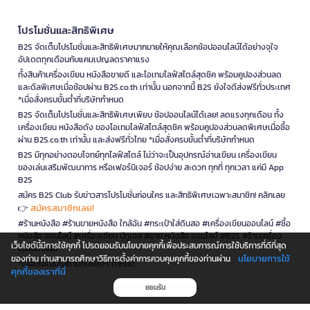
โปรโมชั่นและสิทธิพิเศษ
B2S จัดเต็มโปรโมชั่นและสิทธิพิเศษมากมายให้คุณเลือกช้อปออนไลน์ได้อย่างจุใจ
อัปเดตทุกเดือนกับแคมเปญลดราคาแรง
ทั้งสินค้าเครื่องเขียน หนังสือขายดี และไอเทมไลฟ์สไตล์สุดชิค พร้อมคูปองส่วนลด
และดีลพิเศษเมื่อช้อปผ่าน B2S.co.th เท่านั้น นอกจากนี้ B2S ยังใจดีส่งฟรีทั่วประเทศ
*เมื่อสั่งครบขั้นต่ำที่บริษัทกำหนด
B2S จัดเต็มโปรโมชั่นและสิทธิพิเศษเพียบ ช้อปออนไลน์ได้เลย! ลดแรงทุกเดือน ทั้ง
เครื่องเขียน หนังสือดัง ของไอเทมไลฟ์สไตล์สุดชิค พร้อมคูปองส่วนลดพิเศษเมื่อซื้อ
ผ่าน B2S.co.th เท่านั้น และส่งฟรีทั่วไทย *เมื่อสั่งครบขั้นต่ำที่บริษัทกำหนด
B2S มีทุกอย่างตอบโจทย์ทุกไลฟ์สไตล์ ไม่ว่าจะเป็นอุปกรณ์อ่านเขียน เครื่องเขียน
ของเล่นเสริมพัฒนาการ หรือเฟอร์นิเจอร์ ช้อปง่าย สะดวก ทุกที่ ทุกเวลา แค่มี App
B2S
สมัคร B2S Club รับข่าวสารโปรโมชั่นก่อนใคร และสิทธิพิเศษเฉพาะสมาชิก! คลิกเลย
สมัครสมาชิกเลย!
👉
#ร้านหนังสือ #ร้านขายหนังสือ ใกล้ฉัน #กระเป๋าใส่ดินสอ #เครื่องเขียนออนไลน์ #ซื้อ
หนังสือ ออนไลน์ #เครื่องเขียน บีทูเอส #ขาย หนังสือ ออนไลน์ #B2S #ร้านเครื่อง
เว็บไซต์นี้มีการใช้คุกกี้ โปรดยอมรับนโยบายคุกกี้เพื่อประสบการณ์การใช้บริการที่ดีที่สุด
เขียนใกล้ฉัน
นโยบายการใช้
ของท่าน ท่านสามารถศึกษาวิธีการตั้งค่าการควบคุมคุกกี้ของท่านผ่าน
*เงื่อนไขเป็นไปตามที่บริษัทฯ กำหนด
คุกกี้ของเราที่นี่
ยอมรับ