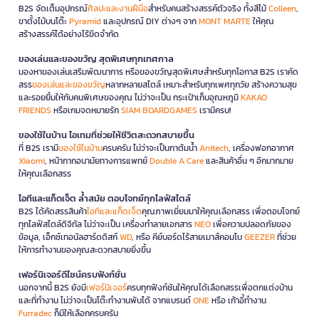
B2S จัดเต็มอุปกรณ์
ศิลปะและงานฝีมือ
สำหรับคนสร้างสรรค์ตัวจริง ทั้งสีไม้
Colleen
,
ขาตั้งไม้บนโต๊ะ
Pyramid
และอุปกรณ์ DIY ต่างๆ จาก
MONT MARTE
ให้คุณ
สร้างสรรค์ได้อย่างไร้ขีดจำกัด
ของเล่นและของขวัญ สุดพิเศษทุกเทศกาล
มองหาของเล่นเสริมพัฒนาการ หรือของขวัญสุดพิเศษสำหรับทุกโอกาส B2S เราคัด
สรร
ของเล่นและของขวัญ
หลากหลายสไตล์ เหมาะสำหรับทุกเพศทุกวัย สร้างความสุข
และรอยยิ้มให้กับคนพิเศษของคุณ ไม่ว่าจะเป็น กระเป๋าเก็บอุณหภูมิ
KAKAO
FRIENDS
หรือเกมจดหมายรัก
SIAM BOARDGAMES
เรามีครบ!
ของใช้ในบ้าน ไอเทมที่ช่วยให้ชีวิตสะดวกสบายขึ้น
ที่ B2S เรามี
ของใช้ในบ้าน
ครบครัน ไม่ว่าจะเป็นกาต้มน้ำ
Anitech
, เครื่องฟอกอากาศ
Xiaomi
, หน้ากากอนามัยทางการแพทย์
Double A Care
และสินค้าอื่น ๆ อีกมากมาย
ให้คุณเลือกสรร
ไอทีและแก็ดเจ็ต ล้ำสมัย ตอบโจทย์ทุกไลฟ์สไตล์
B2S ได้คัดสรรสินค้า
ไอทีและแก็ดเจ็ต
คุณภาพเยี่ยมมาให้คุณเลือกสรร เพื่อตอบโจทย์
ทุกไลฟ์สไตล์ดิจิทัล ไม่ว่าจะเป็น เครื่องทำลายเอกสาร
NEO
เพื่อความปลอดภัยของ
ข้อมูล, เอ็กซ์เทอนัลฮาร์ดดิสก์
WD
, หรือ คีย์บอร์ดไร้สายเมาส์คอมโบ
GEEZER
ที่ช่วย
ให้การทำงานของคุณสะดวกสบายยิ่งขึ้น
เฟอร์นิเจอร์ดีไซน์ครบฟังก์ชั่น
นอกจากนี้ B2S ยังมี
เฟอร์นิเจอร์
ครบทุกฟังก์ชันให้คุณได้เลือกสรรเพื่อตกแต่งบ้าน
และที่ทำงาน ไม่ว่าจะเป็นโต๊ะทำงานพับได้ จากแบรนด์
ONE
หรือ เก้าอี้ทำงาน
Furradec
ก็มีให้เลือกครบครัน