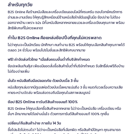
สำหรับทุกวัย
B2S Online คือร้านหนังสือและเครื่องเขียนออนไลน์ที่ครบครัน ตอบโจทย์คนรักการ
อ่านและงานเขียน ให้คุณรู้สึกเหมือนมีร้านหนังสือใกล้ฉันอยู่ในมือ ช้อปง่าย ไม่ต้อง
ออกจากบ้าน เพราะ b2s มีทั้งหนังสือหลากหลายแนวและเครื่องเขียนคุณภาพ พร้อม
สิทธิพิเศษที่ไม่ควรพลาด!
ทำไม B2S Online คือแหล่งช้อปปิ้งที่คุณไม่ควรพลาด
ไม่ว่าคุณจะเป็นนักเรียน นักศึกษา คนทำงาน B2S พร้อมให้คุณเลือกสินค้าคุณภาพได้
ตลอด 24 ชั่วโมง พร้อมโปรโมชั่นและสิทธิพิเศษมากมาย
ฟรี! ค่าจัดส่งทั่วไทย *เมื่อสั่งครบขั้นต่ำที่บริษัทกำหนด
ช้อปเพลินเกินคุ้ม! เพียงมียอดสั่งซื้อสินค้าขั้นต่ำที่บริษัทกำหนด รับสิทธิ์ส่งฟรีถึงบ้าน
ไม่ต้องจ่ายเพิ่ม
มั่นใจ หนังสือถึงมือปลอดภัย ด้วยบับเบิ้ล 3 ชั้น
หนังสือทุกเล่มจากบีทูเอสห่อด้วยบับเบิ้ลหนาแน่นถึง 3 ชั้น หมดกังวลเรื่องความเสีย
หายระหว่างจัดส่ง พร้อมส่งตรงถึงมือคุณในสภาพสมบูรณ์
ช้อป B2S Online การันตีสินค้าของแท้ 100%
B2S Online ให้คุณเลือกซื้อสินค้าหลากหลาย ไม่ว่าจะเป็นหนังสือ เครื่องเขียน หรือ
อื่นๆ อีกมากมายได้อย่างมั่นใจ ด้วยการการันตีสินค้าของแท้ 100% ทุกชิ้น
เปลี่ยน/คืนสินค้าง่าย ภายใน 14 วัน
ซื้อไปแล้วไม่ตรงใจ? ไม่ว่าจะเป็นหนังสือที่เลือกผิด หรือสินค้ามีปัญหา คุณสามารถ