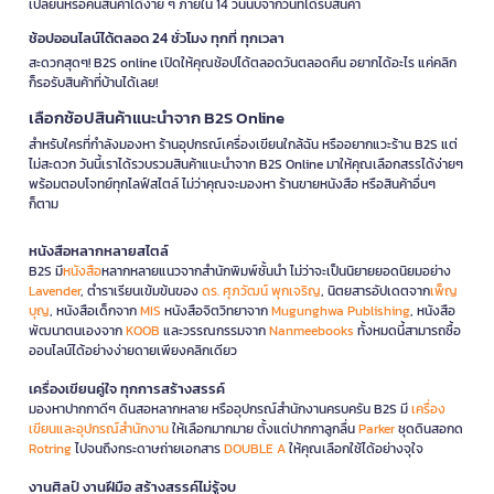
เปลี่ยนหรือคืนสินค้าได้ง่าย ๆ ภายใน 14 วันนับจากวันที่ได้รับสินค้า
ช้อปออนไลน์ได้ตลอด 24 ชั่วโมง ทุกที่ ทุกเวลา
สะดวกสุดๆ! B2S online เปิดให้คุณช้อปได้ตลอดวันตลอดคืน อยากได้อะไร แค่คลิก
ก็รอรับสินค้าที่บ้านได้เลย!
เลือกช้อปสินค้าแนะนำจาก B2S Online
สำหรับใครที่กำลังมองหา ร้านอุปกรณ์เครื่องเขียนใกล้ฉัน หรืออยากแวะร้าน B2S แต่
ไม่สะดวก วันนี้เราได้รวบรวมสินค้าแนะนำจาก B2S Online มาให้คุณเลือกสรรได้ง่ายๆ
พร้อมตอบโจทย์ทุกไลฟ์สไตล์ ไม่ว่าคุณจะมองหา ร้านขายหนังสือ หรือสินค้าอื่นๆ
ก็ตาม
หนังสือหลากหลายสไตล์
B2S มี
หนังสือ
หลากหลายแนวจากสำนักพิมพ์ชั้นนำ ไม่ว่าจะเป็นนิยายยอดนิยมอย่าง
Lavender
, ตำราเรียนเข้มข้นของ
ดร. ศุภวัฒน์ พุกเจริญ
, นิตยสารอัปเดตจาก
เพ็ญ
บุญ
, หนังสือเด็กจาก
MIS
หนังสือจิตวิทยาจาก
Mugunghwa Publishing
, หนังสือ
พัฒนาตนเองจาก
KOOB
และวรรณกรรมจาก
Nanmeebooks
ทั้งหมดนี้สามารถซื้อ
ออนไลน์ได้อย่างง่ายดายเพียงคลิกเดียว
เครื่องเขียนคู่ใจ ทุกการสร้างสรรค์
มองหาปากกาดีๆ ดินสอหลากหลาย หรืออุปกรณ์สำนักงานครบครัน B2S มี
เครื่อง
เขียนและอุปกรณ์สำนักงาน
ให้เลือกมากมาย ตั้งแต่ปากกาลูกลื่น
Parker
ชุดดินสอกด
Rotring
ไปจนถึงกระดาษถ่ายเอกสาร
DOUBLE A
ให้คุณเลือกใช้ได้อย่างจุใจ
งานศิลป์ งานฝีมือ สร้างสรรค์ไม่รู้จบ