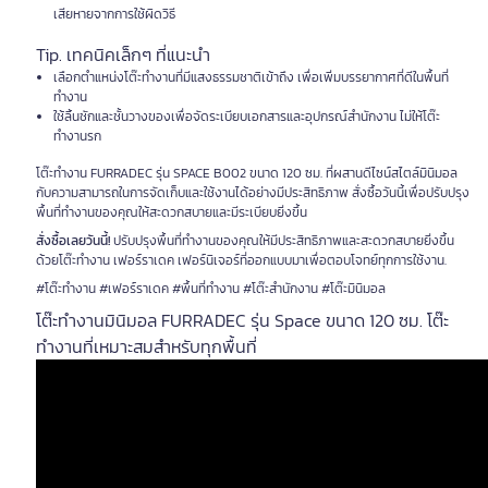
เสียหายจากการใช้ผิดวิธี
Tip. เทคนิคเล็กๆ ที่แนะนำ
เลือกตำแหน่งโต๊ะทำงานที่มีแสงธรรมชาติเข้าถึง เพื่อเพิ่มบรรยากาศที่ดีในพื้นที่
ทำงาน
ใช้ลิ้นชักและชั้นวางของเพื่อจัดระเบียบเอกสารและอุปกรณ์สำนักงาน ไม่ให้โต๊ะ
ทำงานรก
โต๊ะทำงาน FURRADEC รุ่น SPACE B002 ขนาด 120 ซม. ที่ผสานดีไซน์สไตล์มินิมอล
กับความสามารถในการจัดเก็บและใช้งานได้อย่างมีประสิทธิภาพ สั่งซื้อวันนี้เพื่อปรับปรุง
พื้นที่ทำงานของคุณให้สะดวกสบายและมีระเบียบยิ่งขึ้น
สั่งซื้อเลยวันนี้!
ปรับปรุงพื้นที่ทำงานของคุณให้มีประสิทธิภาพและสะดวกสบายยิ่งขึ้น
ด้วยโต๊ะทำงาน เฟอร์ราเดค เฟอร์นิเจอร์ที่ออกแบบมาเพื่อตอบโจทย์ทุกการใช้งาน.
#โต๊ะทำงาน #เฟอร์ราเดค #พื้นที่ทำงาน #โต๊ะสำนักงาน #โต๊ะมินิมอล
โต๊ะทำงานมินิมอล FURRADEC รุ่น Space ขนาด 120 ซม. โต๊ะ
ทำงานที่เหมาะสมสำหรับทุกพื้นที่