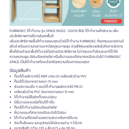
FURRADEC โต๊ะทำงาน รุ่น SPACE B002- 120CM สีบีช โต๊ะทำงานสำนักงาน เพิ่ม
ประสิทธิภาพการใช้งานในทุกพื้นที่
เพิ่มประสิทธิภาพพื้นที่ทำงานของคุณด้วยโต๊ะทำงาน FURRADEC ที่ออกแบบมาอย่างมี
สไตล์ พร้อมความทนทานจากวัสดุคุณภาพสูง ช่วยให้คุณเพลิดเพลินไปกับการจัดการ
พื้นที่ส่วนตัวและพื้นที่ทำงานได้อย่างมีประสิทธิภาพ ไม่ว่าคุณจะกำลังมองหาโต๊ะที่มี
ความคงทนสูง มีช่องร้อยสายไฟ หรือชั้นวางของที่สามารถปรับระดับได้ FURRADEC
SPACE เป็นโต๊ะทำงานที่ตอบโจทย์ทุกความต้องการของคุณ!
ข้อมูลสินค้า
ท๊อปโต๊ะผลิตจากไม้ MDF เกรด E1 เคลือบผิวด้วย PVC
ท๊อปโต๊ะมีขนาดความหนา 15 mm.
ส่วนประกอบอื่น ๆ ของโต๊ะทำงานผลิตจากไม้ PB E1
เคลือบผิวด้วย PVC มีขนาดความหนา 15 mm.
โต๊ะทำงานมีลิ้นชักเก็บของ2ช่อง
มีชั้นวางของเหนือท๊อปโต๊ะ1ชั้น
ท๊อปโต๊ะทำงานมีช่องร้อยสายไฟ
ชั้นวางของที่สามารถปรับระดับได้2ช่อง
โต๊ะทำงานที่ช่วยอำนวยความสะดวกในการใช้งาน
จัดเก็บสิ่งของ และอุปกรณ์สำนักงานต่าง ๆ ได้มาก
ขนาดสินค้า: กว้าง 120 x ลึก 61.5 x สูง 99 ซม.