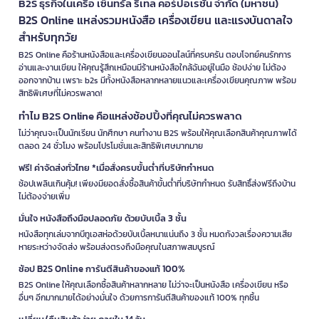
B2S ธุรกิจในเครือ เซ็นทรัล รีเทล คอร์ปอเรชั่น จำกัด (มหาชน)
B2S Online แหล่งรวมหนังสือ เครื่องเขียน และแรงบันดาลใจ
สำหรับทุกวัย
B2S Online คือร้านหนังสือและเครื่องเขียนออนไลน์ที่ครบครัน ตอบโจทย์คนรักการ
อ่านและงานเขียน ให้คุณรู้สึกเหมือนมีร้านหนังสือใกล้ฉันอยู่ในมือ ช้อปง่าย ไม่ต้อง
ออกจากบ้าน เพราะ b2s มีทั้งหนังสือหลากหลายแนวและเครื่องเขียนคุณภาพ พร้อม
สิทธิพิเศษที่ไม่ควรพลาด!
ทำไม B2S Online คือแหล่งช้อปปิ้งที่คุณไม่ควรพลาด
ไม่ว่าคุณจะเป็นนักเรียน นักศึกษา คนทำงาน B2S พร้อมให้คุณเลือกสินค้าคุณภาพได้
ตลอด 24 ชั่วโมง พร้อมโปรโมชั่นและสิทธิพิเศษมากมาย
ฟรี! ค่าจัดส่งทั่วไทย *เมื่อสั่งครบขั้นต่ำที่บริษัทกำหนด
ช้อปเพลินเกินคุ้ม! เพียงมียอดสั่งซื้อสินค้าขั้นต่ำที่บริษัทกำหนด รับสิทธิ์ส่งฟรีถึงบ้าน
ไม่ต้องจ่ายเพิ่ม
มั่นใจ หนังสือถึงมือปลอดภัย ด้วยบับเบิ้ล 3 ชั้น
หนังสือทุกเล่มจากบีทูเอสห่อด้วยบับเบิ้ลหนาแน่นถึง 3 ชั้น หมดกังวลเรื่องความเสีย
หายระหว่างจัดส่ง พร้อมส่งตรงถึงมือคุณในสภาพสมบูรณ์
ช้อป B2S Online การันตีสินค้าของแท้ 100%
B2S Online ให้คุณเลือกซื้อสินค้าหลากหลาย ไม่ว่าจะเป็นหนังสือ เครื่องเขียน หรือ
อื่นๆ อีกมากมายได้อย่างมั่นใจ ด้วยการการันตีสินค้าของแท้ 100% ทุกชิ้น