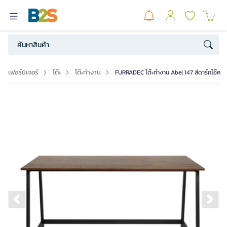
เฟอร์นิเจอร์
โต๊ะ
โต๊ะทำงาน
FURRADEC โต๊ะทำงาน Abel 147 สีดาร์กโอ๊ค
Previous slide
Ne