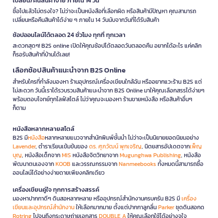
เปลี่ยน/คืนสินค้าง่าย ภายใน 14 วัน
ซื้อไปแล้วไม่ตรงใจ? ไม่ว่าจะเป็นหนังสือที่เลือกผิด หรือสินค้ามีปัญหา คุณสามารถ
เปลี่ยนหรือคืนสินค้าได้ง่าย ๆ ภายใน 14 วันนับจากวันที่ได้รับสินค้า
ช้อปออนไลน์ได้ตลอด 24 ชั่วโมง ทุกที่ ทุกเวลา
สะดวกสุดๆ! B2S online เปิดให้คุณช้อปได้ตลอดวันตลอดคืน อยากได้อะไร แค่คลิก
ก็รอรับสินค้าที่บ้านได้เลย!
เลือกช้อปสินค้าแนะนำจาก B2S Online
สำหรับใครที่กำลังมองหา ร้านอุปกรณ์เครื่องเขียนใกล้ฉัน หรืออยากแวะร้าน B2S แต่
ไม่สะดวก วันนี้เราได้รวบรวมสินค้าแนะนำจาก B2S Online มาให้คุณเลือกสรรได้ง่ายๆ
พร้อมตอบโจทย์ทุกไลฟ์สไตล์ ไม่ว่าคุณจะมองหา ร้านขายหนังสือ หรือสินค้าอื่นๆ
ก็ตาม
หนังสือหลากหลายสไตล์
B2S มี
หนังสือ
หลากหลายแนวจากสำนักพิมพ์ชั้นนำ ไม่ว่าจะเป็นนิยายยอดนิยมอย่าง
Lavender
, ตำราเรียนเข้มข้นของ
ดร. ศุภวัฒน์ พุกเจริญ
, นิตยสารอัปเดตจาก
เพ็ญ
บุญ
, หนังสือเด็กจาก
MIS
หนังสือจิตวิทยาจาก
Mugunghwa Publishing
, หนังสือ
พัฒนาตนเองจาก
KOOB
และวรรณกรรมจาก
Nanmeebooks
ทั้งหมดนี้สามารถซื้อ
ออนไลน์ได้อย่างง่ายดายเพียงคลิกเดียว
เครื่องเขียนคู่ใจ ทุกการสร้างสรรค์
มองหาปากกาดีๆ ดินสอหลากหลาย หรืออุปกรณ์สำนักงานครบครัน B2S มี
เครื่อง
เขียนและอุปกรณ์สำนักงาน
ให้เลือกมากมาย ตั้งแต่ปากกาลูกลื่น
Parker
ชุดดินสอกด
Rotring
ไปจนถึงกระดาษถ่ายเอกสาร
DOUBLE A
ให้คุณเลือกใช้ได้อย่างจุใจ