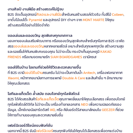
งานศิลป์ งานฝีมือ สร้างสรรค์ไม่รู้จบ
B2S จัดเต็มอุปกรณ์
ศิลปะและงานฝีมือ
สำหรับคนสร้างสรรค์ตัวจริง ทั้งสีไม้
Colleen
,
ขาตั้งไม้บนโต๊ะ
Pyramid
และอุปกรณ์ DIY ต่างๆ จาก
MONT MARTE
ให้คุณ
สร้างสรรค์ได้อย่างไร้ขีดจำกัด
ของเล่นและของขวัญ สุดพิเศษทุกเทศกาล
มองหาของเล่นเสริมพัฒนาการ หรือของขวัญสุดพิเศษสำหรับทุกโอกาส B2S เราคัด
สรร
ของเล่นและของขวัญ
หลากหลายสไตล์ เหมาะสำหรับทุกเพศทุกวัย สร้างความสุข
และรอยยิ้มให้กับคนพิเศษของคุณ ไม่ว่าจะเป็น กระเป๋าเก็บอุณหภูมิ
KAKAO
FRIENDS
หรือเกมจดหมายรัก
SIAM BOARDGAMES
เรามีครบ!
ของใช้ในบ้าน ไอเทมที่ช่วยให้ชีวิตสะดวกสบายขึ้น
ที่ B2S เรามี
ของใช้ในบ้าน
ครบครัน ไม่ว่าจะเป็นกาต้มน้ำ
Anitech
, เครื่องฟอกอากาศ
Xiaomi
, หน้ากากอนามัยทางการแพทย์
Double A Care
และสินค้าอื่น ๆ อีกมากมาย
ให้คุณเลือกสรร
ไอทีและแก็ดเจ็ต ล้ำสมัย ตอบโจทย์ทุกไลฟ์สไตล์
B2S ได้คัดสรรสินค้า
ไอทีและแก็ดเจ็ต
คุณภาพเยี่ยมมาให้คุณเลือกสรร เพื่อตอบโจทย์
ทุกไลฟ์สไตล์ดิจิทัล ไม่ว่าจะเป็น เครื่องทำลายเอกสาร
NEO
เพื่อความปลอดภัยของ
ข้อมูล, เอ็กซ์เทอนัลฮาร์ดดิสก์
WD
, หรือ คีย์บอร์ดไร้สายเมาส์คอมโบ
GEEZER
ที่ช่วย
ให้การทำงานของคุณสะดวกสบายยิ่งขึ้น
เฟอร์นิเจอร์ดีไซน์ครบฟังก์ชั่น
นอกจากนี้ B2S ยังมี
เฟอร์นิเจอร์
ครบทุกฟังก์ชันให้คุณได้เลือกสรรเพื่อตกแต่งบ้าน