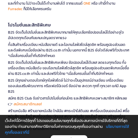
และที่ทำงาน ไม่ว่าจะเป็นโต๊ะทำงานพับได้ จากแบรนด์
ONE
หรือ เก้าอี้ทำงาน
Furradec
ก็มีให้เลือกครบครัน
โปรโมชั่นและสิทธิพิเศษ
B2S จัดเต็มโปรโมชั่นและสิทธิพิเศษมากมายให้คุณเลือกช้อปออนไลน์ได้อย่างจุใจ
อัปเดตทุกเดือนกับแคมเปญลดราคาแรง
ทั้งสินค้าเครื่องเขียน หนังสือขายดี และไอเทมไลฟ์สไตล์สุดชิค พร้อมคูปองส่วนลด
และดีลพิเศษเมื่อช้อปผ่าน B2S.co.th เท่านั้น นอกจากนี้ B2S ยังใจดีส่งฟรีทั่วประเทศ
*เมื่อสั่งครบขั้นต่ำที่บริษัทกำหนด
B2S จัดเต็มโปรโมชั่นและสิทธิพิเศษเพียบ ช้อปออนไลน์ได้เลย! ลดแรงทุกเดือน ทั้ง
เครื่องเขียน หนังสือดัง ของไอเทมไลฟ์สไตล์สุดชิค พร้อมคูปองส่วนลดพิเศษเมื่อซื้อ
ผ่าน B2S.co.th เท่านั้น และส่งฟรีทั่วไทย *เมื่อสั่งครบขั้นต่ำที่บริษัทกำหนด
B2S มีทุกอย่างตอบโจทย์ทุกไลฟ์สไตล์ ไม่ว่าจะเป็นอุปกรณ์อ่านเขียน เครื่องเขียน
ของเล่นเสริมพัฒนาการ หรือเฟอร์นิเจอร์ ช้อปง่าย สะดวก ทุกที่ ทุกเวลา แค่มี App
B2S
สมัคร B2S Club รับข่าวสารโปรโมชั่นก่อนใคร และสิทธิพิเศษเฉพาะสมาชิก! คลิกเลย
สมัครสมาชิกเลย!
👉
#ร้านหนังสือ #ร้านขายหนังสือ ใกล้ฉัน #กระเป๋าใส่ดินสอ #เครื่องเขียนออนไลน์ #ซื้อ
หนังสือ ออนไลน์ #เครื่องเขียน บีทูเอส #ขาย หนังสือ ออนไลน์ #B2S #ร้านเครื่อง
เว็บไซต์นี้มีการใช้คุกกี้ โปรดยอมรับนโยบายคุกกี้เพื่อประสบการณ์การใช้บริการที่ดีที่สุด
เขียนใกล้ฉัน
นโยบายการใช้
ของท่าน ท่านสามารถศึกษาวิธีการตั้งค่าการควบคุมคุกกี้ของท่านผ่าน
*เงื่อนไขเป็นไปตามที่บริษัทฯ กำหนด
คุกกี้ของเราที่นี่