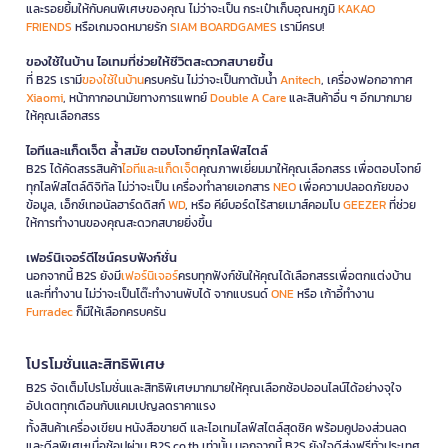
และรอยยิ้มให้กับคนพิเศษของคุณ ไม่ว่าจะเป็น กระเป๋าเก็บอุณหภูมิ
KAKAO
FRIENDS
หรือเกมจดหมายรัก
SIAM BOARDGAMES
เรามีครบ!
ของใช้ในบ้าน ไอเทมที่ช่วยให้ชีวิตสะดวกสบายขึ้น
ที่ B2S เรามี
ของใช้ในบ้าน
ครบครัน ไม่ว่าจะเป็นกาต้มน้ำ
Anitech
, เครื่องฟอกอากาศ
Xiaomi
, หน้ากากอนามัยทางการแพทย์
Double A Care
และสินค้าอื่น ๆ อีกมากมาย
ให้คุณเลือกสรร
ไอทีและแก็ดเจ็ต ล้ำสมัย ตอบโจทย์ทุกไลฟ์สไตล์
B2S ได้คัดสรรสินค้า
ไอทีและแก็ดเจ็ต
คุณภาพเยี่ยมมาให้คุณเลือกสรร เพื่อตอบโจทย์
ทุกไลฟ์สไตล์ดิจิทัล ไม่ว่าจะเป็น เครื่องทำลายเอกสาร
NEO
เพื่อความปลอดภัยของ
ข้อมูล, เอ็กซ์เทอนัลฮาร์ดดิสก์
WD
, หรือ คีย์บอร์ดไร้สายเมาส์คอมโบ
GEEZER
ที่ช่วย
ให้การทำงานของคุณสะดวกสบายยิ่งขึ้น
เฟอร์นิเจอร์ดีไซน์ครบฟังก์ชั่น
นอกจากนี้ B2S ยังมี
เฟอร์นิเจอร์
ครบทุกฟังก์ชันให้คุณได้เลือกสรรเพื่อตกแต่งบ้าน
และที่ทำงาน ไม่ว่าจะเป็นโต๊ะทำงานพับได้ จากแบรนด์
ONE
หรือ เก้าอี้ทำงาน
Furradec
ก็มีให้เลือกครบครัน
โปรโมชั่นและสิทธิพิเศษ
B2S จัดเต็มโปรโมชั่นและสิทธิพิเศษมากมายให้คุณเลือกช้อปออนไลน์ได้อย่างจุใจ
อัปเดตทุกเดือนกับแคมเปญลดราคาแรง
ทั้งสินค้าเครื่องเขียน หนังสือขายดี และไอเทมไลฟ์สไตล์สุดชิค พร้อมคูปองส่วนลด
และดีลพิเศษเมื่อช้อปผ่าน B2S.co.th เท่านั้น นอกจากนี้ B2S ยังใจดีส่งฟรีทั่วประเทศ