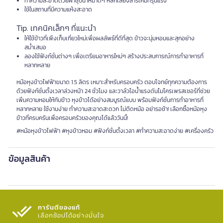
ทำความสะอาดด้วยผ้าชุบน้ำหมาดๆ หลีกเลี่ยงสารเคมีที่รุนแรง
ใช้ในสถานที่มีความแห้งสะอาด
Tip. เทคนิคเล็กๆ ที่แนะนำ
ให้ใช้ข้าวที่เพิ่งเก็บเกี่ยวใหม่เพื่อผลลัพธ์ที่ดีที่สุด ข้าวจะนุ่มหอมและสุกอย่าง
สม่ำเสมอ
ลองใช้ฟังก์ชั่นต่างๆ เพื่อเตรียมอาหารใหม่ๆ สร้างประสบการณ์การทำอาหารที่
หลากหลาย
หม้อหุงข้าวไฟฟ้าขนาด 1.5 ลิตร เหมาะสำหรับครอบครัว ตอบโจทย์ทุกความต้องการ
ด้วยฟังก์ชั่นตั้งเวลาล่วงหน้า 24 ชั่วโมง และวาล์วไอน้ำแรงดันไมโครเพรสเชอร์ที่ช่วย
เพิ่มความหอมให้กับข้าว หุงข้าวได้อย่างสมบูรณ์แบบ พร้อมฟังก์ชั่นการทำอาหารที่
หลากหลาย ใช้งานง่าย ทำความสะอาดสะดวก ไม่ติดหม้อ อย่ารอช้า! เลือกซื้อหม้อหุง
ข้าวที่ครบครันเพื่อครอบครัวของคุณได้แล้ววันนี้!
#หม้อหุงข้าวไฟฟ้า #หุงข้าวหอม #ฟังก์ชั่นตั้งเวลา #ทำความสะอาดง่าย #เครื่องครัว
ข้อมูลสินค้า
การันตีของแท้
เลือกช้อปได้อย่างมั่นใจ​