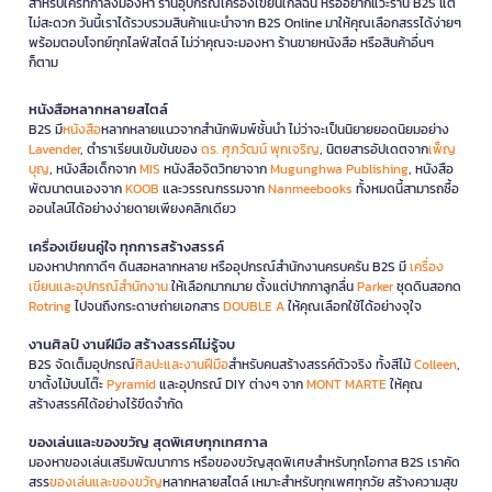
สำหรับใครที่กำลังมองหา ร้านอุปกรณ์เครื่องเขียนใกล้ฉัน หรืออยากแวะร้าน B2S แต่
ไม่สะดวก วันนี้เราได้รวบรวมสินค้าแนะนำจาก B2S Online มาให้คุณเลือกสรรได้ง่ายๆ
พร้อมตอบโจทย์ทุกไลฟ์สไตล์ ไม่ว่าคุณจะมองหา ร้านขายหนังสือ หรือสินค้าอื่นๆ
ก็ตาม
หนังสือหลากหลายสไตล์
B2S มี
หนังสือ
หลากหลายแนวจากสำนักพิมพ์ชั้นนำ ไม่ว่าจะเป็นนิยายยอดนิยมอย่าง
Lavender
, ตำราเรียนเข้มข้นของ
ดร. ศุภวัฒน์ พุกเจริญ
, นิตยสารอัปเดตจาก
เพ็ญ
บุญ
, หนังสือเด็กจาก
MIS
หนังสือจิตวิทยาจาก
Mugunghwa Publishing
, หนังสือ
พัฒนาตนเองจาก
KOOB
และวรรณกรรมจาก
Nanmeebooks
ทั้งหมดนี้สามารถซื้อ
ออนไลน์ได้อย่างง่ายดายเพียงคลิกเดียว
เครื่องเขียนคู่ใจ ทุกการสร้างสรรค์
มองหาปากกาดีๆ ดินสอหลากหลาย หรืออุปกรณ์สำนักงานครบครัน B2S มี
เครื่อง
เขียนและอุปกรณ์สำนักงาน
ให้เลือกมากมาย ตั้งแต่ปากกาลูกลื่น
Parker
ชุดดินสอกด
Rotring
ไปจนถึงกระดาษถ่ายเอกสาร
DOUBLE A
ให้คุณเลือกใช้ได้อย่างจุใจ
งานศิลป์ งานฝีมือ สร้างสรรค์ไม่รู้จบ
B2S จัดเต็มอุปกรณ์
ศิลปะและงานฝีมือ
สำหรับคนสร้างสรรค์ตัวจริง ทั้งสีไม้
Colleen
,
ขาตั้งไม้บนโต๊ะ
Pyramid
และอุปกรณ์ DIY ต่างๆ จาก
MONT MARTE
ให้คุณ
สร้างสรรค์ได้อย่างไร้ขีดจำกัด
ของเล่นและของขวัญ สุดพิเศษทุกเทศกาล
มองหาของเล่นเสริมพัฒนาการ หรือของขวัญสุดพิเศษสำหรับทุกโอกาส B2S เราคัด
สรร
ของเล่นและของขวัญ
หลากหลายสไตล์ เหมาะสำหรับทุกเพศทุกวัย สร้างความสุข