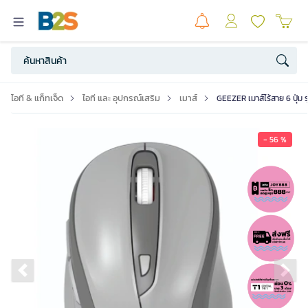
ไอที & แก็ทเจ็ด
ไอที และ อุปกรณ์เสริม
เมาส์
GEEZER เมาส์ไร้สาย 6 ปุ่ม
- 56 %
Previous slide
Ne