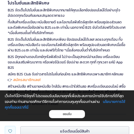
โปรโมชั่นและสิทธิพิเศษ
B2S จัดเต็มโปรโมชั่นและสิทธิพิเศษมากมายให้คุณเลือกช้อปออนไลน์ได้อย่างจุใจ
อัปเดตทุกเดือนกับแคมเปญลดราคาแรง
ทั้งสินค้าเครื่องเขียน หนังสือขายดี และไอเทมไลฟ์สไตล์สุดชิค พร้อมคูปองส่วนลด
และดีลพิเศษเมื่อช้อปผ่าน B2S.co.th เท่านั้น นอกจากนี้ B2S ยังใจดีส่งฟรีทั่วประเทศ
*เมื่อสั่งครบขั้นต่ำที่บริษัทกำหนด
B2S จัดเต็มโปรโมชั่นและสิทธิพิเศษเพียบ ช้อปออนไลน์ได้เลย! ลดแรงทุกเดือน ทั้ง
เครื่องเขียน หนังสือดัง ของไอเทมไลฟ์สไตล์สุดชิค พร้อมคูปองส่วนลดพิเศษเมื่อซื้อ
ผ่าน B2S.co.th เท่านั้น และส่งฟรีทั่วไทย *เมื่อสั่งครบขั้นต่ำที่บริษัทกำหนด
B2S มีทุกอย่างตอบโจทย์ทุกไลฟ์สไตล์ ไม่ว่าจะเป็นอุปกรณ์อ่านเขียน เครื่องเขียน
ของเล่นเสริมพัฒนาการ หรือเฟอร์นิเจอร์ ช้อปง่าย สะดวก ทุกที่ ทุกเวลา แค่มี App
B2S
สมัคร B2S Club รับข่าวสารโปรโมชั่นก่อนใคร และสิทธิพิเศษเฉพาะสมาชิก! คลิกเลย
สมัครสมาชิกเลย!
👉
#ร้านหนังสือ #ร้านขายหนังสือ ใกล้ฉัน #กระเป๋าใส่ดินสอ #เครื่องเขียนออนไลน์ #ซื้อ
หนังสือ ออนไลน์ #เครื่องเขียน บีทูเอส #ขาย หนังสือ ออนไลน์ #B2S #ร้านเครื่อง
เว็บไซต์นี้มีการใช้คุกกี้ โปรดยอมรับนโยบายคุกกี้เพื่อประสบการณ์การใช้บริการที่ดีที่สุด
เขียนใกล้ฉัน
นโยบายการใช้
ของท่าน ท่านสามารถศึกษาวิธีการตั้งค่าการควบคุมคุกกี้ของท่านผ่าน
*เงื่อนไขเป็นไปตามที่บริษัทฯ กำหนด
คุกกี้ของเราที่นี่
ยอมรับ
is a company operating under
แจ้งเตือนเมื่อมีสินค้า