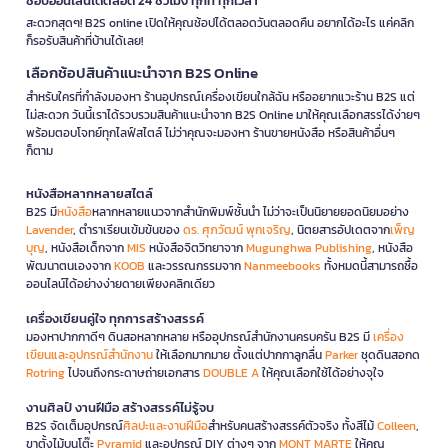
ช้อปออนไลน์ได้ตลอด 24 ชั่วโมง ทุกที่ ทุกเวลา
สะดวกสุดๆ! B2S online เปิดให้คุณช้อปได้ตลอดวันตลอดคืน อยากได้อะไร แค่คลิก
ก็รอรับสินค้าที่บ้านได้เลย!
เลือกช้อปสินค้าแนะนำจาก B2S Online
สำหรับใครที่กำลังมองหา ร้านอุปกรณ์เครื่องเขียนใกล้ฉัน หรืออยากแวะร้าน B2S แต่
ไม่สะดวก วันนี้เราได้รวบรวมสินค้าแนะนำจาก B2S Online มาให้คุณเลือกสรรได้ง่ายๆ
พร้อมตอบโจทย์ทุกไลฟ์สไตล์ ไม่ว่าคุณจะมองหา ร้านขายหนังสือ หรือสินค้าอื่นๆ
ก็ตาม
หนังสือหลากหลายสไตล์
B2S มี
หนังสือ
หลากหลายแนวจากสำนักพิมพ์ชั้นนำ ไม่ว่าจะเป็นนิยายยอดนิยมอย่าง
Lavender
, ตำราเรียนเข้มข้นของ
ดร. ศุภวัฒน์ พุกเจริญ
, นิตยสารอัปเดตจาก
เพ็ญ
บุญ
, หนังสือเด็กจาก
MIS
หนังสือจิตวิทยาจาก
Mugunghwa Publishing
, หนังสือ
พัฒนาตนเองจาก
KOOB
และวรรณกรรมจาก
Nanmeebooks
ทั้งหมดนี้สามารถซื้อ
ออนไลน์ได้อย่างง่ายดายเพียงคลิกเดียว
เครื่องเขียนคู่ใจ ทุกการสร้างสรรค์
มองหาปากกาดีๆ ดินสอหลากหลาย หรืออุปกรณ์สำนักงานครบครัน B2S มี
เครื่อง
เขียนและอุปกรณ์สำนักงาน
ให้เลือกมากมาย ตั้งแต่ปากกาลูกลื่น
Parker
ชุดดินสอกด
Rotring
ไปจนถึงกระดาษถ่ายเอกสาร
DOUBLE A
ให้คุณเลือกใช้ได้อย่างจุใจ
งานศิลป์ งานฝีมือ สร้างสรรค์ไม่รู้จบ
B2S จัดเต็มอุปกรณ์
ศิลปะและงานฝีมือ
สำหรับคนสร้างสรรค์ตัวจริง ทั้งสีไม้
Colleen
,
ขาตั้งไม้บนโต๊ะ
Pyramid
และอุปกรณ์ DIY ต่างๆ จาก
MONT MARTE
ให้คุณ