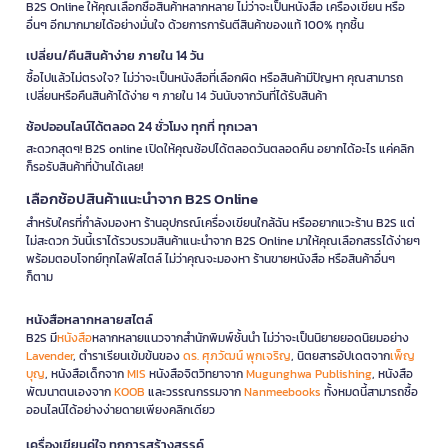
B2S Online ให้คุณเลือกซื้อสินค้าหลากหลาย ไม่ว่าจะเป็นหนังสือ เครื่องเขียน หรือ
อื่นๆ อีกมากมายได้อย่างมั่นใจ ด้วยการการันตีสินค้าของแท้ 100% ทุกชิ้น
เปลี่ยน/คืนสินค้าง่าย ภายใน 14 วัน
ซื้อไปแล้วไม่ตรงใจ? ไม่ว่าจะเป็นหนังสือที่เลือกผิด หรือสินค้ามีปัญหา คุณสามารถ
เปลี่ยนหรือคืนสินค้าได้ง่าย ๆ ภายใน 14 วันนับจากวันที่ได้รับสินค้า
ช้อปออนไลน์ได้ตลอด 24 ชั่วโมง ทุกที่ ทุกเวลา
สะดวกสุดๆ! B2S online เปิดให้คุณช้อปได้ตลอดวันตลอดคืน อยากได้อะไร แค่คลิก
ก็รอรับสินค้าที่บ้านได้เลย!
เลือกช้อปสินค้าแนะนำจาก B2S Online
สำหรับใครที่กำลังมองหา ร้านอุปกรณ์เครื่องเขียนใกล้ฉัน หรืออยากแวะร้าน B2S แต่
ไม่สะดวก วันนี้เราได้รวบรวมสินค้าแนะนำจาก B2S Online มาให้คุณเลือกสรรได้ง่ายๆ
พร้อมตอบโจทย์ทุกไลฟ์สไตล์ ไม่ว่าคุณจะมองหา ร้านขายหนังสือ หรือสินค้าอื่นๆ
ก็ตาม
หนังสือหลากหลายสไตล์
B2S มี
หนังสือ
หลากหลายแนวจากสำนักพิมพ์ชั้นนำ ไม่ว่าจะเป็นนิยายยอดนิยมอย่าง
Lavender
, ตำราเรียนเข้มข้นของ
ดร. ศุภวัฒน์ พุกเจริญ
, นิตยสารอัปเดตจาก
เพ็ญ
บุญ
, หนังสือเด็กจาก
MIS
หนังสือจิตวิทยาจาก
Mugunghwa Publishing
, หนังสือ
พัฒนาตนเองจาก
KOOB
และวรรณกรรมจาก
Nanmeebooks
ทั้งหมดนี้สามารถซื้อ
ออนไลน์ได้อย่างง่ายดายเพียงคลิกเดียว
เครื่องเขียนคู่ใจ ทุกการสร้างสรรค์