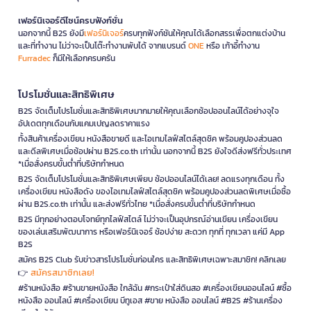
เฟอร์นิเจอร์ดีไซน์ครบฟังก์ชั่น
นอกจากนี้ B2S ยังมี
เฟอร์นิเจอร์
ครบทุกฟังก์ชันให้คุณได้เลือกสรรเพื่อตกแต่งบ้าน
และที่ทำงาน ไม่ว่าจะเป็นโต๊ะทำงานพับได้ จากแบรนด์
ONE
หรือ เก้าอี้ทำงาน
Furradec
ก็มีให้เลือกครบครัน
โปรโมชั่นและสิทธิพิเศษ
B2S จัดเต็มโปรโมชั่นและสิทธิพิเศษมากมายให้คุณเลือกช้อปออนไลน์ได้อย่างจุใจ
อัปเดตทุกเดือนกับแคมเปญลดราคาแรง
ทั้งสินค้าเครื่องเขียน หนังสือขายดี และไอเทมไลฟ์สไตล์สุดชิค พร้อมคูปองส่วนลด
และดีลพิเศษเมื่อช้อปผ่าน B2S.co.th เท่านั้น นอกจากนี้ B2S ยังใจดีส่งฟรีทั่วประเทศ
*เมื่อสั่งครบขั้นต่ำที่บริษัทกำหนด
B2S จัดเต็มโปรโมชั่นและสิทธิพิเศษเพียบ ช้อปออนไลน์ได้เลย! ลดแรงทุกเดือน ทั้ง
เครื่องเขียน หนังสือดัง ของไอเทมไลฟ์สไตล์สุดชิค พร้อมคูปองส่วนลดพิเศษเมื่อซื้อ
ผ่าน B2S.co.th เท่านั้น และส่งฟรีทั่วไทย *เมื่อสั่งครบขั้นต่ำที่บริษัทกำหนด
B2S มีทุกอย่างตอบโจทย์ทุกไลฟ์สไตล์ ไม่ว่าจะเป็นอุปกรณ์อ่านเขียน เครื่องเขียน
ของเล่นเสริมพัฒนาการ หรือเฟอร์นิเจอร์ ช้อปง่าย สะดวก ทุกที่ ทุกเวลา แค่มี App
B2S
สมัคร B2S Club รับข่าวสารโปรโมชั่นก่อนใคร และสิทธิพิเศษเฉพาะสมาชิก! คลิกเลย
สมัครสมาชิกเลย!
👉
#ร้านหนังสือ #ร้านขายหนังสือ ใกล้ฉัน #กระเป๋าใส่ดินสอ #เครื่องเขียนออนไลน์ #ซื้อ
หนังสือ ออนไลน์ #เครื่องเขียน บีทูเอส #ขาย หนังสือ ออนไลน์ #B2S #ร้านเครื่อง