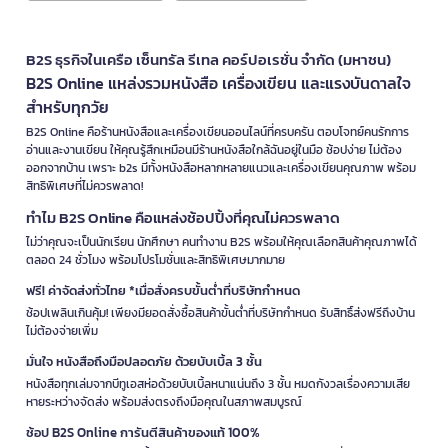
B2S ธุรกิจในเครือ เซ็นทรัล รีเทล คอร์ปอเรชั่น จำกัด (มหาชน)
B2S Online แหล่งรวมหนังสือ เครื่องเขียน และแรงบันดาลใจ
สำหรับทุกวัย
B2S Online คือร้านหนังสือและเครื่องเขียนออนไลน์ที่ครบครัน ตอบโจทย์คนรักการ
อ่านและงานเขียน ให้คุณรู้สึกเหมือนมีร้านหนังสือใกล้ฉันอยู่ในมือ ช้อปง่าย ไม่ต้อง
ออกจากบ้าน เพราะ b2s มีทั้งหนังสือหลากหลายแนวและเครื่องเขียนคุณภาพ พร้อม
สิทธิพิเศษที่ไม่ควรพลาด!
ทำไม B2S Online คือแหล่งช้อปปิ้งที่คุณไม่ควรพลาด
ไม่ว่าคุณจะเป็นนักเรียน นักศึกษา คนทำงาน B2S พร้อมให้คุณเลือกสินค้าคุณภาพได้
ตลอด 24 ชั่วโมง พร้อมโปรโมชั่นและสิทธิพิเศษมากมาย
ฟรี! ค่าจัดส่งทั่วไทย *เมื่อสั่งครบขั้นต่ำที่บริษัทกำหนด
ช้อปเพลินเกินคุ้ม! เพียงมียอดสั่งซื้อสินค้าขั้นต่ำที่บริษัทกำหนด รับสิทธิ์ส่งฟรีถึงบ้าน
ไม่ต้องจ่ายเพิ่ม
มั่นใจ หนังสือถึงมือปลอดภัย ด้วยบับเบิ้ล 3 ชั้น
หนังสือทุกเล่มจากบีทูเอสห่อด้วยบับเบิ้ลหนาแน่นถึง 3 ชั้น หมดกังวลเรื่องความเสีย
หายระหว่างจัดส่ง พร้อมส่งตรงถึงมือคุณในสภาพสมบูรณ์
ช้อป B2S Online การันตีสินค้าของแท้ 100%