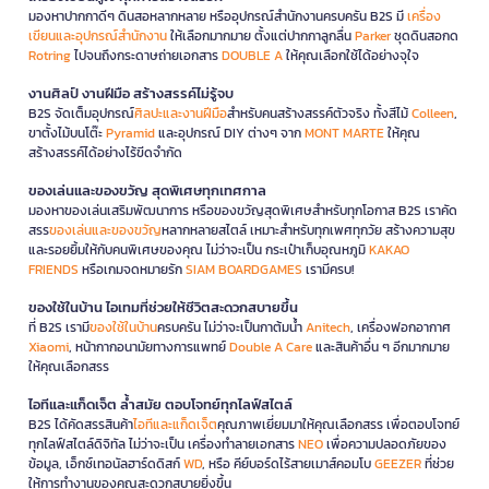
มองหาปากกาดีๆ ดินสอหลากหลาย หรืออุปกรณ์สำนักงานครบครัน B2S มี
เครื่อง
เขียนและอุปกรณ์สำนักงาน
ให้เลือกมากมาย ตั้งแต่ปากกาลูกลื่น
Parker
ชุดดินสอกด
Rotring
ไปจนถึงกระดาษถ่ายเอกสาร
DOUBLE A
ให้คุณเลือกใช้ได้อย่างจุใจ
งานศิลป์ งานฝีมือ สร้างสรรค์ไม่รู้จบ
B2S จัดเต็มอุปกรณ์
ศิลปะและงานฝีมือ
สำหรับคนสร้างสรรค์ตัวจริง ทั้งสีไม้
Colleen
,
ขาตั้งไม้บนโต๊ะ
Pyramid
และอุปกรณ์ DIY ต่างๆ จาก
MONT MARTE
ให้คุณ
สร้างสรรค์ได้อย่างไร้ขีดจำกัด
ของเล่นและของขวัญ สุดพิเศษทุกเทศกาล
มองหาของเล่นเสริมพัฒนาการ หรือของขวัญสุดพิเศษสำหรับทุกโอกาส B2S เราคัด
สรร
ของเล่นและของขวัญ
หลากหลายสไตล์ เหมาะสำหรับทุกเพศทุกวัย สร้างความสุข
และรอยยิ้มให้กับคนพิเศษของคุณ ไม่ว่าจะเป็น กระเป๋าเก็บอุณหภูมิ
KAKAO
FRIENDS
หรือเกมจดหมายรัก
SIAM BOARDGAMES
เรามีครบ!
ของใช้ในบ้าน ไอเทมที่ช่วยให้ชีวิตสะดวกสบายขึ้น
ที่ B2S เรามี
ของใช้ในบ้าน
ครบครัน ไม่ว่าจะเป็นกาต้มน้ำ
Anitech
, เครื่องฟอกอากาศ
Xiaomi
, หน้ากากอนามัยทางการแพทย์
Double A Care
และสินค้าอื่น ๆ อีกมากมาย
ให้คุณเลือกสรร
ไอทีและแก็ดเจ็ต ล้ำสมัย ตอบโจทย์ทุกไลฟ์สไตล์
B2S ได้คัดสรรสินค้า
ไอทีและแก็ดเจ็ต
คุณภาพเยี่ยมมาให้คุณเลือกสรร เพื่อตอบโจทย์
ทุกไลฟ์สไตล์ดิจิทัล ไม่ว่าจะเป็น เครื่องทำลายเอกสาร
NEO
เพื่อความปลอดภัยของ
ข้อมูล, เอ็กซ์เทอนัลฮาร์ดดิสก์
WD
, หรือ คีย์บอร์ดไร้สายเมาส์คอมโบ
GEEZER
ที่ช่วย
ให้การทำงานของคุณสะดวกสบายยิ่งขึ้น