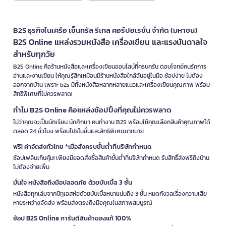
B2S ธุรกิจในเครือ เซ็นทรัล รีเทล คอร์ปอเรชั่น จำกัด (มหาชน)
B2S Online แหล่งรวมหนังสือ เครื่องเขียน และแรงบันดาลใจ
สำหรับทุกวัย
B2S Online คือร้านหนังสือและเครื่องเขียนออนไลน์ที่ครบครัน ตอบโจทย์คนรักการ
อ่านและงานเขียน ให้คุณรู้สึกเหมือนมีร้านหนังสือใกล้ฉันอยู่ในมือ ช้อปง่าย ไม่ต้อง
ออกจากบ้าน เพราะ b2s มีทั้งหนังสือหลากหลายแนวและเครื่องเขียนคุณภาพ พร้อม
สิทธิพิเศษที่ไม่ควรพลาด!
ทำไม B2S Online คือแหล่งช้อปปิ้งที่คุณไม่ควรพลาด
ไม่ว่าคุณจะเป็นนักเรียน นักศึกษา คนทำงาน B2S พร้อมให้คุณเลือกสินค้าคุณภาพได้
ตลอด 24 ชั่วโมง พร้อมโปรโมชั่นและสิทธิพิเศษมากมาย
ฟรี! ค่าจัดส่งทั่วไทย *เมื่อสั่งครบขั้นต่ำที่บริษัทกำหนด
ช้อปเพลินเกินคุ้ม! เพียงมียอดสั่งซื้อสินค้าขั้นต่ำที่บริษัทกำหนด รับสิทธิ์ส่งฟรีถึงบ้าน
ไม่ต้องจ่ายเพิ่ม
มั่นใจ หนังสือถึงมือปลอดภัย ด้วยบับเบิ้ล 3 ชั้น
หนังสือทุกเล่มจากบีทูเอสห่อด้วยบับเบิ้ลหนาแน่นถึง 3 ชั้น หมดกังวลเรื่องความเสีย
หายระหว่างจัดส่ง พร้อมส่งตรงถึงมือคุณในสภาพสมบูรณ์
ช้อป B2S Online การันตีสินค้าของแท้ 100%