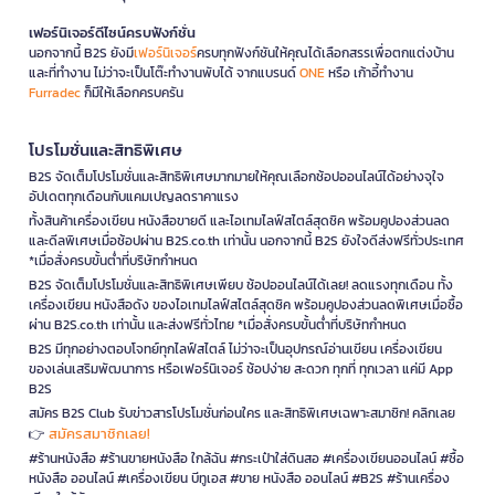
เฟอร์นิเจอร์ดีไซน์ครบฟังก์ชั่น
นอกจากนี้ B2S ยังมี
เฟอร์นิเจอร์
ครบทุกฟังก์ชันให้คุณได้เลือกสรรเพื่อตกแต่งบ้าน
และที่ทำงาน ไม่ว่าจะเป็นโต๊ะทำงานพับได้ จากแบรนด์
ONE
หรือ เก้าอี้ทำงาน
Furradec
ก็มีให้เลือกครบครัน
โปรโมชั่นและสิทธิพิเศษ
B2S จัดเต็มโปรโมชั่นและสิทธิพิเศษมากมายให้คุณเลือกช้อปออนไลน์ได้อย่างจุใจ
อัปเดตทุกเดือนกับแคมเปญลดราคาแรง
ทั้งสินค้าเครื่องเขียน หนังสือขายดี และไอเทมไลฟ์สไตล์สุดชิค พร้อมคูปองส่วนลด
และดีลพิเศษเมื่อช้อปผ่าน B2S.co.th เท่านั้น นอกจากนี้ B2S ยังใจดีส่งฟรีทั่วประเทศ
*เมื่อสั่งครบขั้นต่ำที่บริษัทกำหนด
B2S จัดเต็มโปรโมชั่นและสิทธิพิเศษเพียบ ช้อปออนไลน์ได้เลย! ลดแรงทุกเดือน ทั้ง
เครื่องเขียน หนังสือดัง ของไอเทมไลฟ์สไตล์สุดชิค พร้อมคูปองส่วนลดพิเศษเมื่อซื้อ
ผ่าน B2S.co.th เท่านั้น และส่งฟรีทั่วไทย *เมื่อสั่งครบขั้นต่ำที่บริษัทกำหนด
B2S มีทุกอย่างตอบโจทย์ทุกไลฟ์สไตล์ ไม่ว่าจะเป็นอุปกรณ์อ่านเขียน เครื่องเขียน
ของเล่นเสริมพัฒนาการ หรือเฟอร์นิเจอร์ ช้อปง่าย สะดวก ทุกที่ ทุกเวลา แค่มี App
B2S
สมัคร B2S Club รับข่าวสารโปรโมชั่นก่อนใคร และสิทธิพิเศษเฉพาะสมาชิก! คลิกเลย
สมัครสมาชิกเลย!
👉
#ร้านหนังสือ #ร้านขายหนังสือ ใกล้ฉัน #กระเป๋าใส่ดินสอ #เครื่องเขียนออนไลน์ #ซื้อ
หนังสือ ออนไลน์ #เครื่องเขียน บีทูเอส #ขาย หนังสือ ออนไลน์ #B2S #ร้านเครื่อง