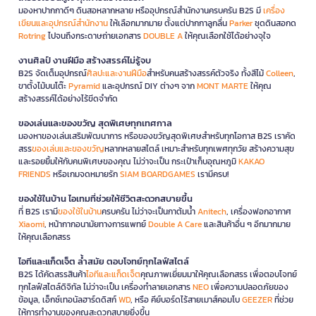
มองหาปากกาดีๆ ดินสอหลากหลาย หรืออุปกรณ์สำนักงานครบครัน B2S มี
เครื่อง
เขียนและอุปกรณ์สำนักงาน
ให้เลือกมากมาย ตั้งแต่ปากกาลูกลื่น
Parker
ชุดดินสอกด
Rotring
ไปจนถึงกระดาษถ่ายเอกสาร
DOUBLE A
ให้คุณเลือกใช้ได้อย่างจุใจ
งานศิลป์ งานฝีมือ สร้างสรรค์ไม่รู้จบ
B2S จัดเต็มอุปกรณ์
ศิลปะและงานฝีมือ
สำหรับคนสร้างสรรค์ตัวจริง ทั้งสีไม้
Colleen
,
ขาตั้งไม้บนโต๊ะ
Pyramid
และอุปกรณ์ DIY ต่างๆ จาก
MONT MARTE
ให้คุณ
สร้างสรรค์ได้อย่างไร้ขีดจำกัด
ของเล่นและของขวัญ สุดพิเศษทุกเทศกาล
มองหาของเล่นเสริมพัฒนาการ หรือของขวัญสุดพิเศษสำหรับทุกโอกาส B2S เราคัด
สรร
ของเล่นและของขวัญ
หลากหลายสไตล์ เหมาะสำหรับทุกเพศทุกวัย สร้างความสุข
และรอยยิ้มให้กับคนพิเศษของคุณ ไม่ว่าจะเป็น กระเป๋าเก็บอุณหภูมิ
KAKAO
FRIENDS
หรือเกมจดหมายรัก
SIAM BOARDGAMES
เรามีครบ!
ของใช้ในบ้าน ไอเทมที่ช่วยให้ชีวิตสะดวกสบายขึ้น
ที่ B2S เรามี
ของใช้ในบ้าน
ครบครัน ไม่ว่าจะเป็นกาต้มน้ำ
Anitech
, เครื่องฟอกอากาศ
Xiaomi
, หน้ากากอนามัยทางการแพทย์
Double A Care
และสินค้าอื่น ๆ อีกมากมาย
ให้คุณเลือกสรร
ไอทีและแก็ดเจ็ต ล้ำสมัย ตอบโจทย์ทุกไลฟ์สไตล์
B2S ได้คัดสรรสินค้า
ไอทีและแก็ดเจ็ต
คุณภาพเยี่ยมมาให้คุณเลือกสรร เพื่อตอบโจทย์
ทุกไลฟ์สไตล์ดิจิทัล ไม่ว่าจะเป็น เครื่องทำลายเอกสาร
NEO
เพื่อความปลอดภัยของ
ข้อมูล, เอ็กซ์เทอนัลฮาร์ดดิสก์
WD
, หรือ คีย์บอร์ดไร้สายเมาส์คอมโบ
GEEZER
ที่ช่วย
ให้การทำงานของคุณสะดวกสบายยิ่งขึ้น