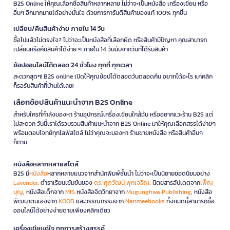
B2S Online ให้คุณเลือกซื้อสินค้าหลากหลาย ไม่ว่าจะเป็นหนังสือ เครื่องเขียน หรือ
อื่นๆ อีกมากมายได้อย่างมั่นใจ ด้วยการการันตีสินค้าของแท้ 100% ทุกชิ้น
เปลี่ยน/คืนสินค้าง่าย ภายใน 14 วัน
ซื้อไปแล้วไม่ตรงใจ? ไม่ว่าจะเป็นหนังสือที่เลือกผิด หรือสินค้ามีปัญหา คุณสามารถ
เปลี่ยนหรือคืนสินค้าได้ง่าย ๆ ภายใน 14 วันนับจากวันที่ได้รับสินค้า
ช้อปออนไลน์ได้ตลอด 24 ชั่วโมง ทุกที่ ทุกเวลา
สะดวกสุดๆ! B2S online เปิดให้คุณช้อปได้ตลอดวันตลอดคืน อยากได้อะไร แค่คลิก
ก็รอรับสินค้าที่บ้านได้เลย!
เลือกช้อปสินค้าแนะนำจาก B2S Online
สำหรับใครที่กำลังมองหา ร้านอุปกรณ์เครื่องเขียนใกล้ฉัน หรืออยากแวะร้าน B2S แต่
ไม่สะดวก วันนี้เราได้รวบรวมสินค้าแนะนำจาก B2S Online มาให้คุณเลือกสรรได้ง่ายๆ
พร้อมตอบโจทย์ทุกไลฟ์สไตล์ ไม่ว่าคุณจะมองหา ร้านขายหนังสือ หรือสินค้าอื่นๆ
ก็ตาม
หนังสือหลากหลายสไตล์
B2S มี
หนังสือ
หลากหลายแนวจากสำนักพิมพ์ชั้นนำ ไม่ว่าจะเป็นนิยายยอดนิยมอย่าง
Lavender
, ตำราเรียนเข้มข้นของ
ดร. ศุภวัฒน์ พุกเจริญ
, นิตยสารอัปเดตจาก
เพ็ญ
บุญ
, หนังสือเด็กจาก
MIS
หนังสือจิตวิทยาจาก
Mugunghwa Publishing
, หนังสือ
พัฒนาตนเองจาก
KOOB
และวรรณกรรมจาก
Nanmeebooks
ทั้งหมดนี้สามารถซื้อ
ออนไลน์ได้อย่างง่ายดายเพียงคลิกเดียว
เครื่องเขียนคู่ใจ ทุกการสร้างสรรค์