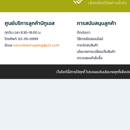
เลือกช้อปได้อย่างมั่นใจ​
ศูนย์บริการลูกค้าบีทูเอส
การสนับสนุนลูกค้า
ทุกวัน เวลา 8.30-18.00 น.
ติดต่อเรา
โทรศัพท์: 02-115-0999
วิธีการช้อปออนไลน์
อีเมล:
b2sonlineshopping@b2s.co.th
การจัดส่งสินค้า
นโยบายการเปลี่ยน/คืนสินค้า
ตรวจสอบคำสั่งซื้อ
เว็บไซต์นี้มีการใช้คุกกี้ โปรดยอมรับนโยบายคุกกี้เพื่