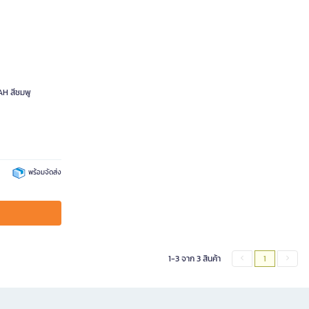
AH สีชมพู
พร้อมจัดส่ง
1-3 จาก 3 สินค้า
1