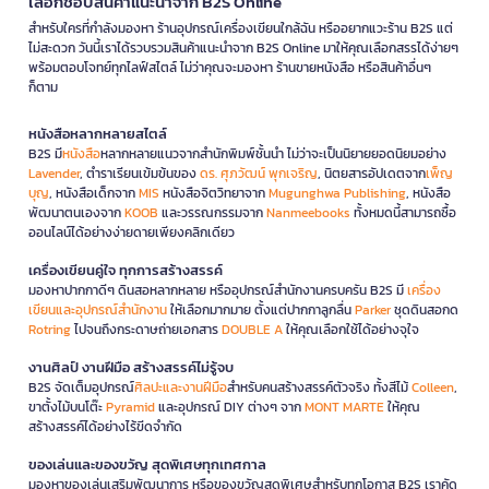
เลือกช้อปสินค้าแนะนำจาก B2S Online
สำหรับใครที่กำลังมองหา ร้านอุปกรณ์เครื่องเขียนใกล้ฉัน หรืออยากแวะร้าน B2S แต่
ไม่สะดวก วันนี้เราได้รวบรวมสินค้าแนะนำจาก B2S Online มาให้คุณเลือกสรรได้ง่ายๆ
พร้อมตอบโจทย์ทุกไลฟ์สไตล์ ไม่ว่าคุณจะมองหา ร้านขายหนังสือ หรือสินค้าอื่นๆ
ก็ตาม
หนังสือหลากหลายสไตล์
B2S มี
หนังสือ
หลากหลายแนวจากสำนักพิมพ์ชั้นนำ ไม่ว่าจะเป็นนิยายยอดนิยมอย่าง
Lavender
, ตำราเรียนเข้มข้นของ
ดร. ศุภวัฒน์ พุกเจริญ
, นิตยสารอัปเดตจาก
เพ็ญ
บุญ
, หนังสือเด็กจาก
MIS
หนังสือจิตวิทยาจาก
Mugunghwa Publishing
, หนังสือ
พัฒนาตนเองจาก
KOOB
และวรรณกรรมจาก
Nanmeebooks
ทั้งหมดนี้สามารถซื้อ
ออนไลน์ได้อย่างง่ายดายเพียงคลิกเดียว
เครื่องเขียนคู่ใจ ทุกการสร้างสรรค์
มองหาปากกาดีๆ ดินสอหลากหลาย หรืออุปกรณ์สำนักงานครบครัน B2S มี
เครื่อง
เขียนและอุปกรณ์สำนักงาน
ให้เลือกมากมาย ตั้งแต่ปากกาลูกลื่น
Parker
ชุดดินสอกด
Rotring
ไปจนถึงกระดาษถ่ายเอกสาร
DOUBLE A
ให้คุณเลือกใช้ได้อย่างจุใจ
งานศิลป์ งานฝีมือ สร้างสรรค์ไม่รู้จบ
B2S จัดเต็มอุปกรณ์
ศิลปะและงานฝีมือ
สำหรับคนสร้างสรรค์ตัวจริง ทั้งสีไม้
Colleen
,
ขาตั้งไม้บนโต๊ะ
Pyramid
และอุปกรณ์ DIY ต่างๆ จาก
MONT MARTE
ให้คุณ
สร้างสรรค์ได้อย่างไร้ขีดจำกัด
ของเล่นและของขวัญ สุดพิเศษทุกเทศกาล
มองหาของเล่นเสริมพัฒนาการ หรือของขวัญสุดพิเศษสำหรับทุกโอกาส B2S เราคัด