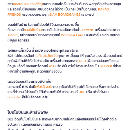
สรร
ของเล่นและของขวัญ
หลากหลายสไตล์ เหมาะสำหรับทุกเพศทุกวัย สร้างความสุข
และรอยยิ้มให้กับคนพิเศษของคุณ ไม่ว่าจะเป็น กระเป๋าเก็บอุณหภูมิ
KAKAO
FRIENDS
หรือเกมจดหมายรัก
SIAM BOARDGAMES
เรามีครบ!
ของใช้ในบ้าน ไอเทมที่ช่วยให้ชีวิตสะดวกสบายขึ้น
ที่ B2S เรามี
ของใช้ในบ้าน
ครบครัน ไม่ว่าจะเป็นกาต้มน้ำ
Anitech
, เครื่องฟอกอากาศ
Xiaomi
, หน้ากากอนามัยทางการแพทย์
Double A Care
และสินค้าอื่น ๆ อีกมากมาย
ให้คุณเลือกสรร
ไอทีและแก็ดเจ็ต ล้ำสมัย ตอบโจทย์ทุกไลฟ์สไตล์
B2S ได้คัดสรรสินค้า
ไอทีและแก็ดเจ็ต
คุณภาพเยี่ยมมาให้คุณเลือกสรร เพื่อตอบโจทย์
ทุกไลฟ์สไตล์ดิจิทัล ไม่ว่าจะเป็น เครื่องทำลายเอกสาร
NEO
เพื่อความปลอดภัยของ
ข้อมูล, เอ็กซ์เทอนัลฮาร์ดดิสก์
WD
, หรือ คีย์บอร์ดไร้สายเมาส์คอมโบ
GEEZER
ที่ช่วย
ให้การทำงานของคุณสะดวกสบายยิ่งขึ้น
เฟอร์นิเจอร์ดีไซน์ครบฟังก์ชั่น
นอกจากนี้ B2S ยังมี
เฟอร์นิเจอร์
ครบทุกฟังก์ชันให้คุณได้เลือกสรรเพื่อตกแต่งบ้าน
และที่ทำงาน ไม่ว่าจะเป็นโต๊ะทำงานพับได้ จากแบรนด์
ONE
หรือ เก้าอี้ทำงาน
Furradec
ก็มีให้เลือกครบครัน
โปรโมชั่นและสิทธิพิเศษ
B2S จัดเต็มโปรโมชั่นและสิทธิพิเศษมากมายให้คุณเลือกช้อปออนไลน์ได้อย่างจุใจ
อัปเดตทุกเดือนกับแคมเปญลดราคาแรง