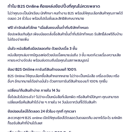
ทำไม B2S Online คือแหล่งช้อปปิ้งที่คุณไม่ควรพลาด
ไม่ว่าคุณจะเป็นนักเรียน นักศึกษา คนทำงาน B2S พร้อมให้คุณเลือกสินค้าคุณภาพได้
ตลอด 24 ชั่วโมง พร้อมโปรโมชั่นและสิทธิพิเศษมากมาย
ฟรี! ค่าจัดส่งทั่วไทย *เมื่อสั่งครบขั้นต่ำที่บริษัทกำหนด
ช้อปเพลินเกินคุ้ม! เพียงมียอดสั่งซื้อสินค้าขั้นต่ำที่บริษัทกำหนด รับสิทธิ์ส่งฟรีถึงบ้าน
ไม่ต้องจ่ายเพิ่ม
มั่นใจ หนังสือถึงมือปลอดภัย ด้วยบับเบิ้ล 3 ชั้น
หนังสือทุกเล่มจากบีทูเอสห่อด้วยบับเบิ้ลหนาแน่นถึง 3 ชั้น หมดกังวลเรื่องความเสีย
หายระหว่างจัดส่ง พร้อมส่งตรงถึงมือคุณในสภาพสมบูรณ์
ช้อป B2S Online การันตีสินค้าของแท้ 100%
B2S Online ให้คุณเลือกซื้อสินค้าหลากหลาย ไม่ว่าจะเป็นหนังสือ เครื่องเขียน หรือ
อื่นๆ อีกมากมายได้อย่างมั่นใจ ด้วยการการันตีสินค้าของแท้ 100% ทุกชิ้น
เปลี่ยน/คืนสินค้าง่าย ภายใน 14 วัน
ซื้อไปแล้วไม่ตรงใจ? ไม่ว่าจะเป็นหนังสือที่เลือกผิด หรือสินค้ามีปัญหา คุณสามารถ
เปลี่ยนหรือคืนสินค้าได้ง่าย ๆ ภายใน 14 วันนับจากวันที่ได้รับสินค้า
ช้อปออนไลน์ได้ตลอด 24 ชั่วโมง ทุกที่ ทุกเวลา
สะดวกสุดๆ! B2S online เปิดให้คุณช้อปได้ตลอดวันตลอดคืน อยากได้อะไร แค่คลิก
ก็รอรับสินค้าที่บ้านได้เลย!