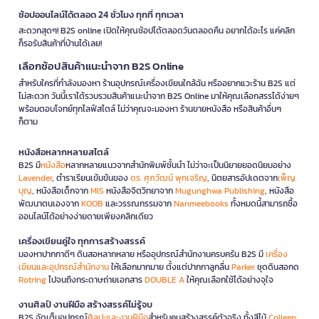
ช้อปออนไลน์ได้ตลอด 24 ชั่วโมง ทุกที่ ทุกเวลา
สะดวกสุดๆ! B2S online เปิดให้คุณช้อปได้ตลอดวันตลอดคืน อยากได้อะไร แค่คลิก
ก็รอรับสินค้าที่บ้านได้เลย!
เลือกช้อปสินค้าแนะนำจาก B2S Online
สำหรับใครที่กำลังมองหา ร้านอุปกรณ์เครื่องเขียนใกล้ฉัน หรืออยากแวะร้าน B2S แต่
ไม่สะดวก วันนี้เราได้รวบรวมสินค้าแนะนำจาก B2S Online มาให้คุณเลือกสรรได้ง่ายๆ
พร้อมตอบโจทย์ทุกไลฟ์สไตล์ ไม่ว่าคุณจะมองหา ร้านขายหนังสือ หรือสินค้าอื่นๆ
ก็ตาม
หนังสือหลากหลายสไตล์
B2S มี
หนังสือ
หลากหลายแนวจากสำนักพิมพ์ชั้นนำ ไม่ว่าจะเป็นนิยายยอดนิยมอย่าง
Lavender
, ตำราเรียนเข้มข้นของ
ดร. ศุภวัฒน์ พุกเจริญ
, นิตยสารอัปเดตจาก
เพ็ญ
บุญ
, หนังสือเด็กจาก
MIS
หนังสือจิตวิทยาจาก
Mugunghwa Publishing
, หนังสือ
พัฒนาตนเองจาก
KOOB
และวรรณกรรมจาก
Nanmeebooks
ทั้งหมดนี้สามารถซื้อ
ออนไลน์ได้อย่างง่ายดายเพียงคลิกเดียว
เครื่องเขียนคู่ใจ ทุกการสร้างสรรค์
มองหาปากกาดีๆ ดินสอหลากหลาย หรืออุปกรณ์สำนักงานครบครัน B2S มี
เครื่อง
เขียนและอุปกรณ์สำนักงาน
ให้เลือกมากมาย ตั้งแต่ปากกาลูกลื่น
Parker
ชุดดินสอกด
Rotring
ไปจนถึงกระดาษถ่ายเอกสาร
DOUBLE A
ให้คุณเลือกใช้ได้อย่างจุใจ
งานศิลป์ งานฝีมือ สร้างสรรค์ไม่รู้จบ
B2S จัดเต็มอุปกรณ์
ศิลปะและงานฝีมือ
สำหรับคนสร้างสรรค์ตัวจริง ทั้งสีไม้
Colleen
,