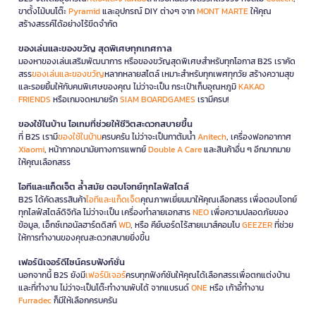
ขาตั้งไม้บนโต๊ะ
Pyramid
และอุปกรณ์ DIY ต่างๆ จาก
MONT MARTE
ให้คุณ
สร้างสรรค์ได้อย่างไร้ขีดจำกัด
ของเล่นและของขวัญ สุดพิเศษทุกเทศกาล
มองหาของเล่นเสริมพัฒนาการ หรือของขวัญสุดพิเศษสำหรับทุกโอกาส B2S เราคัด
สรร
ของเล่นและของขวัญ
หลากหลายสไตล์ เหมาะสำหรับทุกเพศทุกวัย สร้างความสุข
และรอยยิ้มให้กับคนพิเศษของคุณ ไม่ว่าจะเป็น กระเป๋าเก็บอุณหภูมิ
KAKAO
FRIENDS
หรือเกมจดหมายรัก
SIAM BOARDGAMES
เรามีครบ!
ของใช้ในบ้าน ไอเทมที่ช่วยให้ชีวิตสะดวกสบายขึ้น
ที่ B2S เรามี
ของใช้ในบ้าน
ครบครัน ไม่ว่าจะเป็นกาต้มน้ำ
Anitech
, เครื่องฟอกอากาศ
Xiaomi
, หน้ากากอนามัยทางการแพทย์
Double A Care
และสินค้าอื่น ๆ อีกมากมาย
ให้คุณเลือกสรร
ไอทีและแก็ดเจ็ต ล้ำสมัย ตอบโจทย์ทุกไลฟ์สไตล์
B2S ได้คัดสรรสินค้า
ไอทีและแก็ดเจ็ต
คุณภาพเยี่ยมมาให้คุณเลือกสรร เพื่อตอบโจทย์
ทุกไลฟ์สไตล์ดิจิทัล ไม่ว่าจะเป็น เครื่องทำลายเอกสาร
NEO
เพื่อความปลอดภัยของ
ข้อมูล, เอ็กซ์เทอนัลฮาร์ดดิสก์
WD
, หรือ คีย์บอร์ดไร้สายเมาส์คอมโบ
GEEZER
ที่ช่วย
ให้การทำงานของคุณสะดวกสบายยิ่งขึ้น
เฟอร์นิเจอร์ดีไซน์ครบฟังก์ชั่น
นอกจากนี้ B2S ยังมี
เฟอร์นิเจอร์
ครบทุกฟังก์ชันให้คุณได้เลือกสรรเพื่อตกแต่งบ้าน
และที่ทำงาน ไม่ว่าจะเป็นโต๊ะทำงานพับได้ จากแบรนด์
ONE
หรือ เก้าอี้ทำงาน
Furradec
ก็มีให้เลือกครบครัน