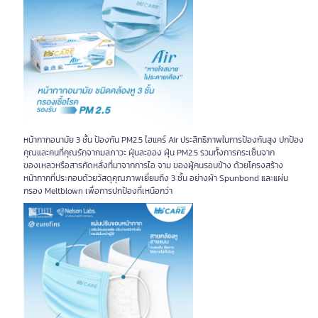
หน้ากากอนามัย 3 ชั้น ป้องกัน PM2.5 ไฮแคร์ Air ประสิทธิภาพในการป้องกันสูง ปกป้อง
คุณและคนที่คุณรักจากมลภาวะ ฝุ่นละออง ฝุ่น PM2.5 รวมทั้งการกระเซ็นจาก
ของเหลวหรือสารคัดหลั่งที่มาจากการไอ จาม ของผู้คนรอบข้าง ด้วยโครงสร้าง
หน้ากากที่ประกอบด้วยวัสดุคุณภาพเยี่ยมถึง 3 ชั้น อย่างผ้า Spunbond และแผ่น
กรอง Meltblown เพื่อการปกป้องที่เหนือกว่า