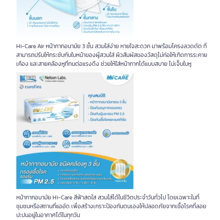
Hi-Care Air หน้ากากอนามัย 3 ชั้น สวมใส่ง่าย หายใจสะดวก มาพร้อมโครงลวดดัด ที่
สามารถปรับให้กระชับกับใบหน้าของผู้สวมใส่ ผิวสัมผัสของวัสดุไม่ก่อให้เกิดการระคาย
เคือง และสายคล้องหูที่ทนต่อแรงดึง ช่วยให้ใส่หน้ากากได้แบบสบาย ไม่เจ็บใบหู
หน้ากากอนามัย Hi-Care สีฟ้าสดใส สวมใส่ได้ในชีวิตประจำวันทั่วไป โดยเฉพาะในที่
ชุมชนหรือสถานที่แออัด เพื่อสร้างเกราะป้องกันตนเองให้ปลอดภัยจากเชื้อโรคที่ลอย
ปะปนอยู่ในอากาศได้ในทุกวัน