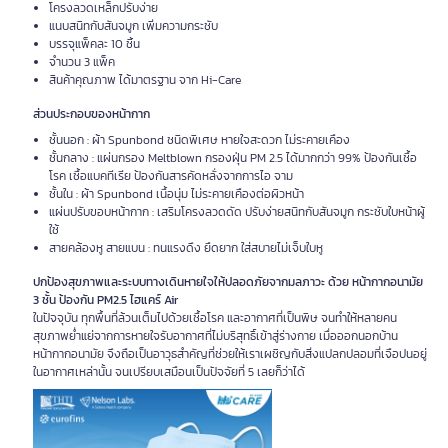
โครงลวดเหล็กปรับง่าย
แนบสนิทกับสันจมูก เพิ่มความกระชับ
บรรจุแพ็คละ 10 ชิ้น
จำนวน 3 แพ็ค
สินค้าคุณภาพ ได้มาตรฐาน จาก Hi-Care
ส่วนประกอบของหน้ากาก
ชั้นนอก : ผ้า Spunbond ชนิดพิเศษ หายใจสะดวก ไม่ระคายเคือง
ชั้นกลาง : แผ่นกรอง Meltblown กรองฝุ่น PM 2.5 ได้มากกว่า 99% ป้องกันเชื้อ
โรค เชื้อแบคทีเรีย ป้องกันสารคัดหลั่งจากการไอ จาม
ชั้นใน : ผ้า Spunbond เนื้อนุ่ม ไม่ระคายเคืองต่อผิวหน้า
แผ่นปรับขอบหน้ากาก : เสริมโครงลวดดัด ปรับง่ายสนิทกับสันจมูก กระชับใบหน้าผู้
ใช้
สายคล้องหู สายแบน : ทนแรงดึง ยืดยาก ใส่สบายไม่เจ็บใบหู
ปกป้องสุขภาพและระบบทางเดินหายใจให้ปลอดภัยจากมลภาวะ ด้วย หน้ากากอนามัย
3 ชั้น ป้องกัน PM2.5 ไฮแคร์ Air
ในปัจจุบัน ทุกพื้นที่ล้วนเต็มไปด้วยเชื้อโรค และอากาศที่เป็นพิษ จนทำให้หลายคน
สุขภาพย่ำแย่จากการหายใจรับอากาศที่ไม่บริสุทธิ์เข้าสู่ร่างกาย เมื่อออกนอกบ้าน
หน้ากากอนามัย จึงถือเป็นอาวุธสำคัญที่ช่วยให้เราเผชิญกับสิ่งแปลกปลอมที่เจือปนอยู่
ในอากาศเหล่านั้น จนเปรียบเสมือนเป็นปัจจัยที่ 5 เลยก็ว่าได้