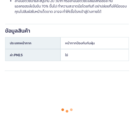
ล้างมือด้วยน้ำและสบู่นาน 20 วินาที หรือล้างมือด้วยเจลแอลกอฮอล์ ที่มี
แอลกอฮอล์เข้มข้น 70% ขึ้นไป ทำความสะอาดมือโดยทันที อย่าปล่อยทิ้งให้มือของ
คุณไปสัมผัสใบหน้าเด็ดขาด อาจจะทำให้เชื้อโรคเข้าสู่ร่างกายได้
ข้อมูลสินค้า
ประเภทหน้ากาก
หน้ากากป้องกันกันฝุ่น
ค่า PM2.5
ใช่