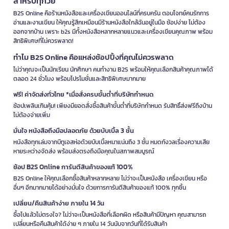
สำหรับทุกวัย
B2S Online คือร้านหนังสือและเครื่องเขียนออนไลน์ที่ครบครัน ตอบโจทย์คนรักการ
อ่านและงานเขียน ให้คุณรู้สึกเหมือนมีร้านหนังสือใกล้ฉันอยู่ในมือ ช้อปง่าย ไม่ต้อง
ออกจากบ้าน เพราะ b2s มีทั้งหนังสือหลากหลายแนวและเครื่องเขียนคุณภาพ พร้อม
สิทธิพิเศษที่ไม่ควรพลาด!
ทำไม B2S Online คือแหล่งช้อปปิ้งที่คุณไม่ควรพลาด
ไม่ว่าคุณจะเป็นนักเรียน นักศึกษา คนทำงาน B2S พร้อมให้คุณเลือกสินค้าคุณภาพได้
ตลอด 24 ชั่วโมง พร้อมโปรโมชั่นและสิทธิพิเศษมากมาย
ฟรี! ค่าจัดส่งทั่วไทย *เมื่อสั่งครบขั้นต่ำที่บริษัทกำหนด
ช้อปเพลินเกินคุ้ม! เพียงมียอดสั่งซื้อสินค้าขั้นต่ำที่บริษัทกำหนด รับสิทธิ์ส่งฟรีถึงบ้าน
ไม่ต้องจ่ายเพิ่ม
มั่นใจ หนังสือถึงมือปลอดภัย ด้วยบับเบิ้ล 3 ชั้น
หนังสือทุกเล่มจากบีทูเอสห่อด้วยบับเบิ้ลหนาแน่นถึง 3 ชั้น หมดกังวลเรื่องความเสีย
หายระหว่างจัดส่ง พร้อมส่งตรงถึงมือคุณในสภาพสมบูรณ์
ช้อป B2S Online การันตีสินค้าของแท้ 100%
B2S Online ให้คุณเลือกซื้อสินค้าหลากหลาย ไม่ว่าจะเป็นหนังสือ เครื่องเขียน หรือ
อื่นๆ อีกมากมายได้อย่างมั่นใจ ด้วยการการันตีสินค้าของแท้ 100% ทุกชิ้น
เปลี่ยน/คืนสินค้าง่าย ภายใน 14 วัน
ซื้อไปแล้วไม่ตรงใจ? ไม่ว่าจะเป็นหนังสือที่เลือกผิด หรือสินค้ามีปัญหา คุณสามารถ
เปลี่ยนหรือคืนสินค้าได้ง่าย ๆ ภายใน 14 วันนับจากวันที่ได้รับสินค้า