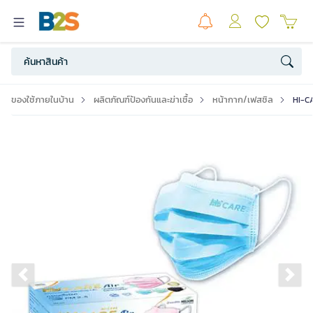
ของใช้ภายในบ้าน
ผลิตภัณฑ์ป้องกันและฆ่าเชื้อ
หน้ากาก/เฟสชิล
HI-CA
Previous slide
Ne