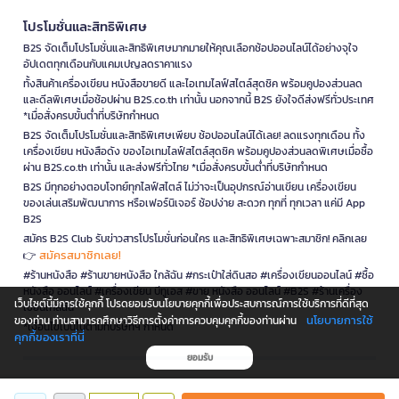
โปรโมชั่นและสิทธิพิเศษ
B2S จัดเต็มโปรโมชั่นและสิทธิพิเศษมากมายให้คุณเลือกช้อปออนไลน์ได้อย่างจุใจ
อัปเดตทุกเดือนกับแคมเปญลดราคาแรง
ทั้งสินค้าเครื่องเขียน หนังสือขายดี และไอเทมไลฟ์สไตล์สุดชิค พร้อมคูปองส่วนลด
และดีลพิเศษเมื่อช้อปผ่าน B2S.co.th เท่านั้น นอกจากนี้ B2S ยังใจดีส่งฟรีทั่วประเทศ
*เมื่อสั่งครบขั้นต่ำที่บริษัทกำหนด
B2S จัดเต็มโปรโมชั่นและสิทธิพิเศษเพียบ ช้อปออนไลน์ได้เลย! ลดแรงทุกเดือน ทั้ง
เครื่องเขียน หนังสือดัง ของไอเทมไลฟ์สไตล์สุดชิค พร้อมคูปองส่วนลดพิเศษเมื่อซื้อ
ผ่าน B2S.co.th เท่านั้น และส่งฟรีทั่วไทย *เมื่อสั่งครบขั้นต่ำที่บริษัทกำหนด
B2S มีทุกอย่างตอบโจทย์ทุกไลฟ์สไตล์ ไม่ว่าจะเป็นอุปกรณ์อ่านเขียน เครื่องเขียน
ของเล่นเสริมพัฒนาการ หรือเฟอร์นิเจอร์ ช้อปง่าย สะดวก ทุกที่ ทุกเวลา แค่มี App
B2S
สมัคร B2S Club รับข่าวสารโปรโมชั่นก่อนใคร และสิทธิพิเศษเฉพาะสมาชิก! คลิกเลย
สมัครสมาชิกเลย!
👉
#ร้านหนังสือ #ร้านขายหนังสือ ใกล้ฉัน #กระเป๋าใส่ดินสอ #เครื่องเขียนออนไลน์ #ซื้อ
หนังสือ ออนไลน์ #เครื่องเขียน บีทูเอส #ขาย หนังสือ ออนไลน์ #B2S #ร้านเครื่อง
เว็บไซต์นี้มีการใช้คุกกี้ โปรดยอมรับนโยบายคุกกี้เพื่อประสบการณ์การใช้บริการที่ดีที่สุด
เขียนใกล้ฉัน
นโยบายการใช้
ของท่าน ท่านสามารถศึกษาวิธีการตั้งค่าการควบคุมคุกกี้ของท่านผ่าน
*เงื่อนไขเป็นไปตามที่บริษัทฯ กำหนด
คุกกี้ของเราที่นี่
ยอมรับ
is a company operating under