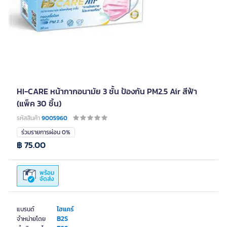
HI-CARE หน้ากากอนามัย 3 ชั้น ป้องกัน PM2.5 Air สีฟ้า
(แพ็ค 30 ชิ้น)
รหัสสินค้า
9005960
ร่วมรายการผ่อน 0%
฿ 75.00
พร้อม
จัดส่ง
ไฮแคร์
แบรนด์
B2S
จำหน่ายโดย