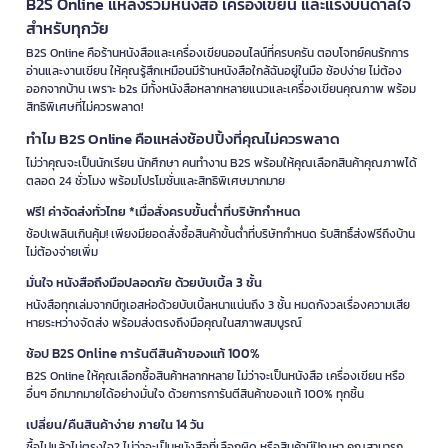
B2S Online แหล่งรวมหนังสือ เครื่องเขียน และแรงบันดาลใจ
สำหรับทุกวัย
B2S Online คือร้านหนังสือและเครื่องเขียนออนไลน์ที่ครบครัน ตอบโจทย์คนรักการ
อ่านและงานเขียน ให้คุณรู้สึกเหมือนมีร้านหนังสือใกล้ฉันอยู่ในมือ ช้อปง่าย ไม่ต้อง
ออกจากบ้าน เพราะ b2s มีทั้งหนังสือหลากหลายแนวและเครื่องเขียนคุณภาพ พร้อม
สิทธิพิเศษที่ไม่ควรพลาด!
ทำไม B2S Online คือแหล่งช้อปปิ้งที่คุณไม่ควรพลาด
ไม่ว่าคุณจะเป็นนักเรียน นักศึกษา คนทำงาน B2S พร้อมให้คุณเลือกสินค้าคุณภาพได้
ตลอด 24 ชั่วโมง พร้อมโปรโมชั่นและสิทธิพิเศษมากมาย
ฟรี! ค่าจัดส่งทั่วไทย *เมื่อสั่งครบขั้นต่ำที่บริษัทกำหนด
ช้อปเพลินเกินคุ้ม! เพียงมียอดสั่งซื้อสินค้าขั้นต่ำที่บริษัทกำหนด รับสิทธิ์ส่งฟรีถึงบ้าน
ไม่ต้องจ่ายเพิ่ม
มั่นใจ หนังสือถึงมือปลอดภัย ด้วยบับเบิ้ล 3 ชั้น
หนังสือทุกเล่มจากบีทูเอสห่อด้วยบับเบิ้ลหนาแน่นถึง 3 ชั้น หมดกังวลเรื่องความเสีย
หายระหว่างจัดส่ง พร้อมส่งตรงถึงมือคุณในสภาพสมบูรณ์
ช้อป B2S Online การันตีสินค้าของแท้ 100%
B2S Online ให้คุณเลือกซื้อสินค้าหลากหลาย ไม่ว่าจะเป็นหนังสือ เครื่องเขียน หรือ
อื่นๆ อีกมากมายได้อย่างมั่นใจ ด้วยการการันตีสินค้าของแท้ 100% ทุกชิ้น
เปลี่ยน/คืนสินค้าง่าย ภายใน 14 วัน
ซื้อไปแล้วไม่ตรงใจ? ไม่ว่าจะเป็นหนังสือที่เลือกผิด หรือสินค้ามีปัญหา คุณสามารถ