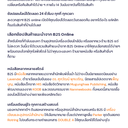
เปลี่ยนหรือคืนสินค้าได้ง่าย ๆ ภายใน 14 วันนับจากวันที่ได้รับสินค้า
ช้อปออนไลน์ได้ตลอด 24 ชั่วโมง ทุกที่ ทุกเวลา
สะดวกสุดๆ! B2S online เปิดให้คุณช้อปได้ตลอดวันตลอดคืน อยากได้อะไร แค่คลิก
ก็รอรับสินค้าที่บ้านได้เลย!
เลือกช้อปสินค้าแนะนำจาก B2S Online
สำหรับใครที่กำลังมองหา ร้านอุปกรณ์เครื่องเขียนใกล้ฉัน หรืออยากแวะร้าน B2S แต่
ไม่สะดวก วันนี้เราได้รวบรวมสินค้าแนะนำจาก B2S Online มาให้คุณเลือกสรรได้ง่ายๆ
พร้อมตอบโจทย์ทุกไลฟ์สไตล์ ไม่ว่าคุณจะมองหา ร้านขายหนังสือ หรือสินค้าอื่นๆ
ก็ตาม
หนังสือหลากหลายสไตล์
B2S มี
หนังสือ
หลากหลายแนวจากสำนักพิมพ์ชั้นนำ ไม่ว่าจะเป็นนิยายยอดนิยมอย่าง
Lavender
, ตำราเรียนเข้มข้นของ
ดร. ศุภวัฒน์ พุกเจริญ
, นิตยสารอัปเดตจาก
เพ็ญ
บุญ
, หนังสือเด็กจาก
MIS
หนังสือจิตวิทยาจาก
Mugunghwa Publishing
, หนังสือ
พัฒนาตนเองจาก
KOOB
และวรรณกรรมจาก
Nanmeebooks
ทั้งหมดนี้สามารถซื้อ
ออนไลน์ได้อย่างง่ายดายเพียงคลิกเดียว
เครื่องเขียนคู่ใจ ทุกการสร้างสรรค์
มองหาปากกาดีๆ ดินสอหลากหลาย หรืออุปกรณ์สำนักงานครบครัน B2S มี
เครื่อง
เขียนและอุปกรณ์สำนักงาน
ให้เลือกมากมาย ตั้งแต่ปากกาลูกลื่น
Parker
ชุดดินสอกด
Rotring
ไปจนถึงกระดาษถ่ายเอกสาร
DOUBLE A
ให้คุณเลือกใช้ได้อย่างจุใจ