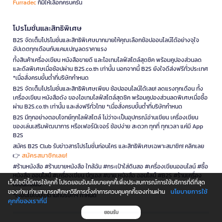
Furradec
ก็มีให้เลือกครบครัน
โปรโมชั่นและสิทธิพิเศษ
B2S จัดเต็มโปรโมชั่นและสิทธิพิเศษมากมายให้คุณเลือกช้อปออนไลน์ได้อย่างจุใจ
อัปเดตทุกเดือนกับแคมเปญลดราคาแรง
ทั้งสินค้าเครื่องเขียน หนังสือขายดี และไอเทมไลฟ์สไตล์สุดชิค พร้อมคูปองส่วนลด
และดีลพิเศษเมื่อช้อปผ่าน B2S.co.th เท่านั้น นอกจากนี้ B2S ยังใจดีส่งฟรีทั่วประเทศ
*เมื่อสั่งครบขั้นต่ำที่บริษัทกำหนด
B2S จัดเต็มโปรโมชั่นและสิทธิพิเศษเพียบ ช้อปออนไลน์ได้เลย! ลดแรงทุกเดือน ทั้ง
เครื่องเขียน หนังสือดัง ของไอเทมไลฟ์สไตล์สุดชิค พร้อมคูปองส่วนลดพิเศษเมื่อซื้อ
ผ่าน B2S.co.th เท่านั้น และส่งฟรีทั่วไทย *เมื่อสั่งครบขั้นต่ำที่บริษัทกำหนด
B2S มีทุกอย่างตอบโจทย์ทุกไลฟ์สไตล์ ไม่ว่าจะเป็นอุปกรณ์อ่านเขียน เครื่องเขียน
ของเล่นเสริมพัฒนาการ หรือเฟอร์นิเจอร์ ช้อปง่าย สะดวก ทุกที่ ทุกเวลา แค่มี App
B2S
สมัคร B2S Club รับข่าวสารโปรโมชั่นก่อนใคร และสิทธิพิเศษเฉพาะสมาชิก! คลิกเลย
สมัครสมาชิกเลย!
👉
#ร้านหนังสือ #ร้านขายหนังสือ ใกล้ฉัน #กระเป๋าใส่ดินสอ #เครื่องเขียนออนไลน์ #ซื้อ
หนังสือ ออนไลน์ #เครื่องเขียน บีทูเอส #ขาย หนังสือ ออนไลน์ #B2S #ร้านเครื่อง
เว็บไซต์นี้มีการใช้คุกกี้ โปรดยอมรับนโยบายคุกกี้เพื่อประสบการณ์การใช้บริการที่ดีที่สุด
เขียนใกล้ฉัน
นโยบายการใช้
ของท่าน ท่านสามารถศึกษาวิธีการตั้งค่าการควบคุมคุกกี้ของท่านผ่าน
*เงื่อนไขเป็นไปตามที่บริษัทฯ กำหนด
คุกกี้ของเราที่นี่
ยอมรับ