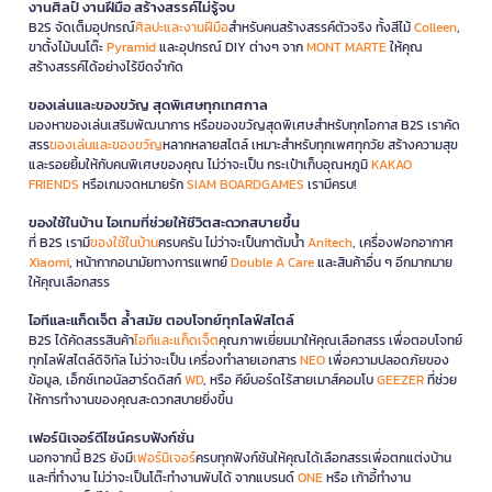
งานศิลป์ งานฝีมือ สร้างสรรค์ไม่รู้จบ
B2S จัดเต็มอุปกรณ์
ศิลปะและงานฝีมือ
สำหรับคนสร้างสรรค์ตัวจริง ทั้งสีไม้
Colleen
,
ขาตั้งไม้บนโต๊ะ
Pyramid
และอุปกรณ์ DIY ต่างๆ จาก
MONT MARTE
ให้คุณ
สร้างสรรค์ได้อย่างไร้ขีดจำกัด
ของเล่นและของขวัญ สุดพิเศษทุกเทศกาล
มองหาของเล่นเสริมพัฒนาการ หรือของขวัญสุดพิเศษสำหรับทุกโอกาส B2S เราคัด
สรร
ของเล่นและของขวัญ
หลากหลายสไตล์ เหมาะสำหรับทุกเพศทุกวัย สร้างความสุข
และรอยยิ้มให้กับคนพิเศษของคุณ ไม่ว่าจะเป็น กระเป๋าเก็บอุณหภูมิ
KAKAO
FRIENDS
หรือเกมจดหมายรัก
SIAM BOARDGAMES
เรามีครบ!
ของใช้ในบ้าน ไอเทมที่ช่วยให้ชีวิตสะดวกสบายขึ้น
ที่ B2S เรามี
ของใช้ในบ้าน
ครบครัน ไม่ว่าจะเป็นกาต้มน้ำ
Anitech
, เครื่องฟอกอากาศ
Xiaomi
, หน้ากากอนามัยทางการแพทย์
Double A Care
และสินค้าอื่น ๆ อีกมากมาย
ให้คุณเลือกสรร
ไอทีและแก็ดเจ็ต ล้ำสมัย ตอบโจทย์ทุกไลฟ์สไตล์
B2S ได้คัดสรรสินค้า
ไอทีและแก็ดเจ็ต
คุณภาพเยี่ยมมาให้คุณเลือกสรร เพื่อตอบโจทย์
ทุกไลฟ์สไตล์ดิจิทัล ไม่ว่าจะเป็น เครื่องทำลายเอกสาร
NEO
เพื่อความปลอดภัยของ
ข้อมูล, เอ็กซ์เทอนัลฮาร์ดดิสก์
WD
, หรือ คีย์บอร์ดไร้สายเมาส์คอมโบ
GEEZER
ที่ช่วย
ให้การทำงานของคุณสะดวกสบายยิ่งขึ้น
เฟอร์นิเจอร์ดีไซน์ครบฟังก์ชั่น
นอกจากนี้ B2S ยังมี
เฟอร์นิเจอร์
ครบทุกฟังก์ชันให้คุณได้เลือกสรรเพื่อตกแต่งบ้าน
และที่ทำงาน ไม่ว่าจะเป็นโต๊ะทำงานพับได้ จากแบรนด์
ONE
หรือ เก้าอี้ทำงาน