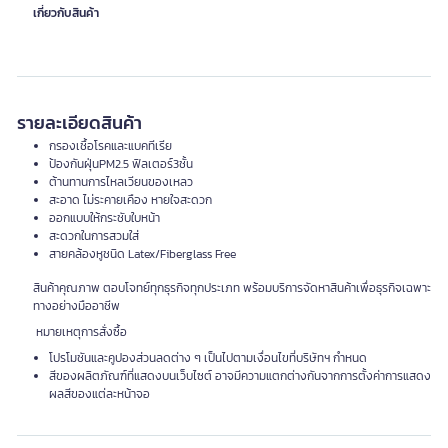
เกี่ยวกับสินค้า
รายละเอียดสินค้า
กรองเชื้อโรคและแบคทีเรีย
ป้องกันฝุ่นPM2.5 ฟิลเตอร์3ชั้น
ต้านทานการไหลเวียนของเหลว
สะอาด ไม่ระคายเคือง หายใจสะดวก
ออกแบบให้กระชับใบหน้า
สะดวกในการสวมใส่
สายคล้องหูชนิด Latex/Fiberglass Free
สินค้าคุณภาพ ตอบโจทย์ทุกธุรกิจทุกประเภท พร้อมบริการจัดหาสินค้าเพื่อธุรกิจเฉพาะ
ทางอย่างมืออาชีพ
หมายเหตุการสั่งซื้อ
โปรโมชันและคูปองส่วนลดต่าง ๆ เป็นไปตามเงื่อนไขที่บริษัทฯ กำหนด
สีของผลิตภัณฑ์ที่แสดงบนเว็บไซต์ อาจมีความแตกต่างกันจากการตั้งค่าการแสดง
ผลสีของแต่ละหน้าจอ