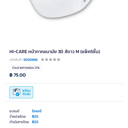
HI-CARE หน้ากากอนามัย 3D สีขาว M (แพ็ค5ชิ้น)
รหัสสินค้า
9005886
ร่วมรายการผ่อน 0%
฿ 75.00
พร้อม
จัดส่ง
ไฮแคร์
แบรนด์
B2S
จำหน่ายโดย
B2S
ดำเนินการโดย