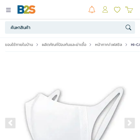
ของใช้ภายในบ้าน
ผลิตภัณฑ์ป้องกันและฆ่าเชื้อ
หน้ากาก/เฟสชิล
HI-CA
Previous slide
Ne