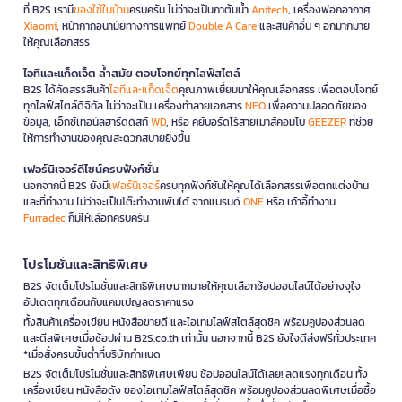
ที่ B2S เรามี
ของใช้ในบ้าน
ครบครัน ไม่ว่าจะเป็นกาต้มน้ำ
Anitech
, เครื่องฟอกอากาศ
Xiaomi
, หน้ากากอนามัยทางการแพทย์
Double A Care
และสินค้าอื่น ๆ อีกมากมาย
ให้คุณเลือกสรร
ไอทีและแก็ดเจ็ต ล้ำสมัย ตอบโจทย์ทุกไลฟ์สไตล์
B2S ได้คัดสรรสินค้า
ไอทีและแก็ดเจ็ต
คุณภาพเยี่ยมมาให้คุณเลือกสรร เพื่อตอบโจทย์
ทุกไลฟ์สไตล์ดิจิทัล ไม่ว่าจะเป็น เครื่องทำลายเอกสาร
NEO
เพื่อความปลอดภัยของ
ข้อมูล, เอ็กซ์เทอนัลฮาร์ดดิสก์
WD
, หรือ คีย์บอร์ดไร้สายเมาส์คอมโบ
GEEZER
ที่ช่วย
ให้การทำงานของคุณสะดวกสบายยิ่งขึ้น
เฟอร์นิเจอร์ดีไซน์ครบฟังก์ชั่น
นอกจากนี้ B2S ยังมี
เฟอร์นิเจอร์
ครบทุกฟังก์ชันให้คุณได้เลือกสรรเพื่อตกแต่งบ้าน
และที่ทำงาน ไม่ว่าจะเป็นโต๊ะทำงานพับได้ จากแบรนด์
ONE
หรือ เก้าอี้ทำงาน
Furradec
ก็มีให้เลือกครบครัน
โปรโมชั่นและสิทธิพิเศษ
B2S จัดเต็มโปรโมชั่นและสิทธิพิเศษมากมายให้คุณเลือกช้อปออนไลน์ได้อย่างจุใจ
อัปเดตทุกเดือนกับแคมเปญลดราคาแรง
ทั้งสินค้าเครื่องเขียน หนังสือขายดี และไอเทมไลฟ์สไตล์สุดชิค พร้อมคูปองส่วนลด
และดีลพิเศษเมื่อช้อปผ่าน B2S.co.th เท่านั้น นอกจากนี้ B2S ยังใจดีส่งฟรีทั่วประเทศ
*เมื่อสั่งครบขั้นต่ำที่บริษัทกำหนด
B2S จัดเต็มโปรโมชั่นและสิทธิพิเศษเพียบ ช้อปออนไลน์ได้เลย! ลดแรงทุกเดือน ทั้ง
เครื่องเขียน หนังสือดัง ของไอเทมไลฟ์สไตล์สุดชิค พร้อมคูปองส่วนลดพิเศษเมื่อซื้อ