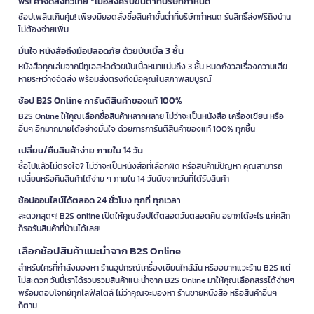
ฟรี! ค่าจัดส่งทั่วไทย *เมื่อสั่งครบขั้นต่ำที่บริษัทกำหนด
ช้อปเพลินเกินคุ้ม! เพียงมียอดสั่งซื้อสินค้าขั้นต่ำที่บริษัทกำหนด รับสิทธิ์ส่งฟรีถึงบ้าน
ไม่ต้องจ่ายเพิ่ม
มั่นใจ หนังสือถึงมือปลอดภัย ด้วยบับเบิ้ล 3 ชั้น
หนังสือทุกเล่มจากบีทูเอสห่อด้วยบับเบิ้ลหนาแน่นถึง 3 ชั้น หมดกังวลเรื่องความเสีย
หายระหว่างจัดส่ง พร้อมส่งตรงถึงมือคุณในสภาพสมบูรณ์
ช้อป B2S Online การันตีสินค้าของแท้ 100%
B2S Online ให้คุณเลือกซื้อสินค้าหลากหลาย ไม่ว่าจะเป็นหนังสือ เครื่องเขียน หรือ
อื่นๆ อีกมากมายได้อย่างมั่นใจ ด้วยการการันตีสินค้าของแท้ 100% ทุกชิ้น
เปลี่ยน/คืนสินค้าง่าย ภายใน 14 วัน
ซื้อไปแล้วไม่ตรงใจ? ไม่ว่าจะเป็นหนังสือที่เลือกผิด หรือสินค้ามีปัญหา คุณสามารถ
เปลี่ยนหรือคืนสินค้าได้ง่าย ๆ ภายใน 14 วันนับจากวันที่ได้รับสินค้า
ช้อปออนไลน์ได้ตลอด 24 ชั่วโมง ทุกที่ ทุกเวลา
สะดวกสุดๆ! B2S online เปิดให้คุณช้อปได้ตลอดวันตลอดคืน อยากได้อะไร แค่คลิก
ก็รอรับสินค้าที่บ้านได้เลย!
เลือกช้อปสินค้าแนะนำจาก B2S Online
สำหรับใครที่กำลังมองหา ร้านอุปกรณ์เครื่องเขียนใกล้ฉัน หรืออยากแวะร้าน B2S แต่
ไม่สะดวก วันนี้เราได้รวบรวมสินค้าแนะนำจาก B2S Online มาให้คุณเลือกสรรได้ง่ายๆ
พร้อมตอบโจทย์ทุกไลฟ์สไตล์ ไม่ว่าคุณจะมองหา ร้านขายหนังสือ หรือสินค้าอื่นๆ
ก็ตาม