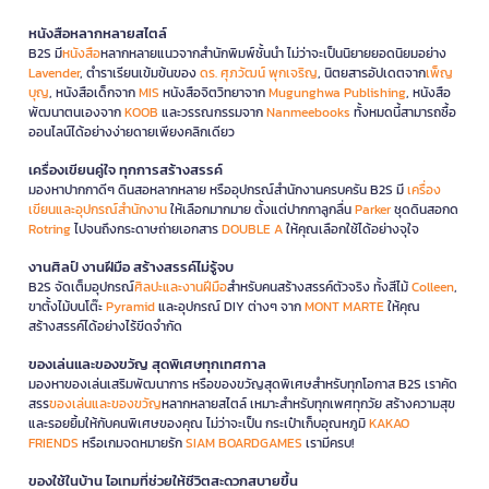
หนังสือหลากหลายสไตล์
B2S มี
หนังสือ
หลากหลายแนวจากสำนักพิมพ์ชั้นนำ ไม่ว่าจะเป็นนิยายยอดนิยมอย่าง
Lavender
, ตำราเรียนเข้มข้นของ
ดร. ศุภวัฒน์ พุกเจริญ
, นิตยสารอัปเดตจาก
เพ็ญ
บุญ
, หนังสือเด็กจาก
MIS
หนังสือจิตวิทยาจาก
Mugunghwa Publishing
, หนังสือ
พัฒนาตนเองจาก
KOOB
และวรรณกรรมจาก
Nanmeebooks
ทั้งหมดนี้สามารถซื้อ
ออนไลน์ได้อย่างง่ายดายเพียงคลิกเดียว
เครื่องเขียนคู่ใจ ทุกการสร้างสรรค์
มองหาปากกาดีๆ ดินสอหลากหลาย หรืออุปกรณ์สำนักงานครบครัน B2S มี
เครื่อง
เขียนและอุปกรณ์สำนักงาน
ให้เลือกมากมาย ตั้งแต่ปากกาลูกลื่น
Parker
ชุดดินสอกด
Rotring
ไปจนถึงกระดาษถ่ายเอกสาร
DOUBLE A
ให้คุณเลือกใช้ได้อย่างจุใจ
งานศิลป์ งานฝีมือ สร้างสรรค์ไม่รู้จบ
B2S จัดเต็มอุปกรณ์
ศิลปะและงานฝีมือ
สำหรับคนสร้างสรรค์ตัวจริง ทั้งสีไม้
Colleen
,
ขาตั้งไม้บนโต๊ะ
Pyramid
และอุปกรณ์ DIY ต่างๆ จาก
MONT MARTE
ให้คุณ
สร้างสรรค์ได้อย่างไร้ขีดจำกัด
ของเล่นและของขวัญ สุดพิเศษทุกเทศกาล
มองหาของเล่นเสริมพัฒนาการ หรือของขวัญสุดพิเศษสำหรับทุกโอกาส B2S เราคัด
สรร
ของเล่นและของขวัญ
หลากหลายสไตล์ เหมาะสำหรับทุกเพศทุกวัย สร้างความสุข
และรอยยิ้มให้กับคนพิเศษของคุณ ไม่ว่าจะเป็น กระเป๋าเก็บอุณหภูมิ
KAKAO
FRIENDS
หรือเกมจดหมายรัก
SIAM BOARDGAMES
เรามีครบ!
ของใช้ในบ้าน ไอเทมที่ช่วยให้ชีวิตสะดวกสบายขึ้น