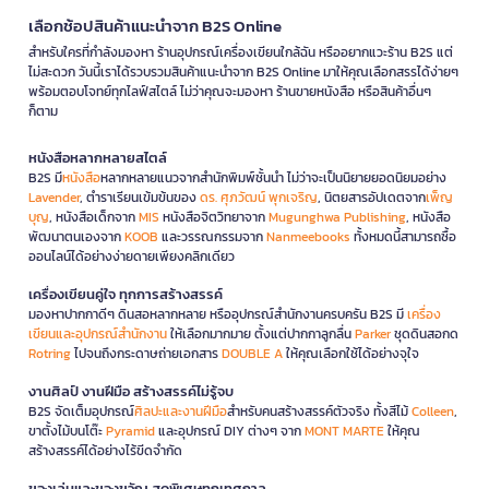
เลือกช้อปสินค้าแนะนำจาก B2S Online
สำหรับใครที่กำลังมองหา ร้านอุปกรณ์เครื่องเขียนใกล้ฉัน หรืออยากแวะร้าน B2S แต่
ไม่สะดวก วันนี้เราได้รวบรวมสินค้าแนะนำจาก B2S Online มาให้คุณเลือกสรรได้ง่ายๆ
พร้อมตอบโจทย์ทุกไลฟ์สไตล์ ไม่ว่าคุณจะมองหา ร้านขายหนังสือ หรือสินค้าอื่นๆ
ก็ตาม
หนังสือหลากหลายสไตล์
B2S มี
หนังสือ
หลากหลายแนวจากสำนักพิมพ์ชั้นนำ ไม่ว่าจะเป็นนิยายยอดนิยมอย่าง
Lavender
, ตำราเรียนเข้มข้นของ
ดร. ศุภวัฒน์ พุกเจริญ
, นิตยสารอัปเดตจาก
เพ็ญ
บุญ
, หนังสือเด็กจาก
MIS
หนังสือจิตวิทยาจาก
Mugunghwa Publishing
, หนังสือ
พัฒนาตนเองจาก
KOOB
และวรรณกรรมจาก
Nanmeebooks
ทั้งหมดนี้สามารถซื้อ
ออนไลน์ได้อย่างง่ายดายเพียงคลิกเดียว
เครื่องเขียนคู่ใจ ทุกการสร้างสรรค์
มองหาปากกาดีๆ ดินสอหลากหลาย หรืออุปกรณ์สำนักงานครบครัน B2S มี
เครื่อง
เขียนและอุปกรณ์สำนักงาน
ให้เลือกมากมาย ตั้งแต่ปากกาลูกลื่น
Parker
ชุดดินสอกด
Rotring
ไปจนถึงกระดาษถ่ายเอกสาร
DOUBLE A
ให้คุณเลือกใช้ได้อย่างจุใจ
งานศิลป์ งานฝีมือ สร้างสรรค์ไม่รู้จบ
B2S จัดเต็มอุปกรณ์
ศิลปะและงานฝีมือ
สำหรับคนสร้างสรรค์ตัวจริง ทั้งสีไม้
Colleen
,
ขาตั้งไม้บนโต๊ะ
Pyramid
และอุปกรณ์ DIY ต่างๆ จาก
MONT MARTE
ให้คุณ
สร้างสรรค์ได้อย่างไร้ขีดจำกัด
ของเล่นและของขวัญ สุดพิเศษทุกเทศกาล