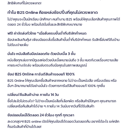
สิทธิพิเศษที่ไม่ควรพลาด!
ทำไม B2S Online คือแหล่งช้อปปิ้งที่คุณไม่ควรพลาด
ไม่ว่าคุณจะเป็นนักเรียน นักศึกษา คนทำงาน B2S พร้อมให้คุณเลือกสินค้าคุณภาพได้
ตลอด 24 ชั่วโมง พร้อมโปรโมชั่นและสิทธิพิเศษมากมาย
ฟรี! ค่าจัดส่งทั่วไทย *เมื่อสั่งครบขั้นต่ำที่บริษัทกำหนด
ช้อปเพลินเกินคุ้ม! เพียงมียอดสั่งซื้อสินค้าขั้นต่ำที่บริษัทกำหนด รับสิทธิ์ส่งฟรีถึงบ้าน
ไม่ต้องจ่ายเพิ่ม
มั่นใจ หนังสือถึงมือปลอดภัย ด้วยบับเบิ้ล 3 ชั้น
หนังสือทุกเล่มจากบีทูเอสห่อด้วยบับเบิ้ลหนาแน่นถึง 3 ชั้น หมดกังวลเรื่องความเสีย
หายระหว่างจัดส่ง พร้อมส่งตรงถึงมือคุณในสภาพสมบูรณ์
ช้อป B2S Online การันตีสินค้าของแท้ 100%
B2S Online ให้คุณเลือกซื้อสินค้าหลากหลาย ไม่ว่าจะเป็นหนังสือ เครื่องเขียน หรือ
อื่นๆ อีกมากมายได้อย่างมั่นใจ ด้วยการการันตีสินค้าของแท้ 100% ทุกชิ้น
เปลี่ยน/คืนสินค้าง่าย ภายใน 14 วัน
ซื้อไปแล้วไม่ตรงใจ? ไม่ว่าจะเป็นหนังสือที่เลือกผิด หรือสินค้ามีปัญหา คุณสามารถ
เปลี่ยนหรือคืนสินค้าได้ง่าย ๆ ภายใน 14 วันนับจากวันที่ได้รับสินค้า
ช้อปออนไลน์ได้ตลอด 24 ชั่วโมง ทุกที่ ทุกเวลา
สะดวกสุดๆ! B2S online เปิดให้คุณช้อปได้ตลอดวันตลอดคืน อยากได้อะไร แค่คลิก
ก็รอรับสินค้าที่บ้านได้เลย!