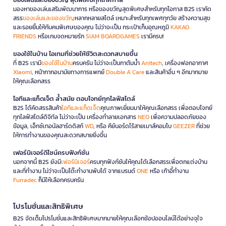
มองหาของเล่นเสริมพัฒนาการ หรือของขวัญสุดพิเศษสำหรับทุกโอกาส B2S เราคัด
สรร
ของเล่นและของขวัญ
หลากหลายสไตล์ เหมาะสำหรับทุกเพศทุกวัย สร้างความสุข
และรอยยิ้มให้กับคนพิเศษของคุณ ไม่ว่าจะเป็น กระเป๋าเก็บอุณหภูมิ
KAKAO
FRIENDS
หรือเกมจดหมายรัก
SIAM BOARDGAMES
เรามีครบ!
ของใช้ในบ้าน ไอเทมที่ช่วยให้ชีวิตสะดวกสบายขึ้น
ที่ B2S เรามี
ของใช้ในบ้าน
ครบครัน ไม่ว่าจะเป็นกาต้มน้ำ
Anitech
, เครื่องฟอกอากาศ
Xiaomi
, หน้ากากอนามัยทางการแพทย์
Double A Care
และสินค้าอื่น ๆ อีกมากมาย
ให้คุณเลือกสรร
ไอทีและแก็ดเจ็ต ล้ำสมัย ตอบโจทย์ทุกไลฟ์สไตล์
B2S ได้คัดสรรสินค้า
ไอทีและแก็ดเจ็ต
คุณภาพเยี่ยมมาให้คุณเลือกสรร เพื่อตอบโจทย์
ทุกไลฟ์สไตล์ดิจิทัล ไม่ว่าจะเป็น เครื่องทำลายเอกสาร
NEO
เพื่อความปลอดภัยของ
ข้อมูล, เอ็กซ์เทอนัลฮาร์ดดิสก์
WD
, หรือ คีย์บอร์ดไร้สายเมาส์คอมโบ
GEEZER
ที่ช่วย
ให้การทำงานของคุณสะดวกสบายยิ่งขึ้น
เฟอร์นิเจอร์ดีไซน์ครบฟังก์ชั่น
นอกจากนี้ B2S ยังมี
เฟอร์นิเจอร์
ครบทุกฟังก์ชันให้คุณได้เลือกสรรเพื่อตกแต่งบ้าน
และที่ทำงาน ไม่ว่าจะเป็นโต๊ะทำงานพับได้ จากแบรนด์
ONE
หรือ เก้าอี้ทำงาน
Furradec
ก็มีให้เลือกครบครัน
โปรโมชั่นและสิทธิพิเศษ
B2S จัดเต็มโปรโมชั่นและสิทธิพิเศษมากมายให้คุณเลือกช้อปออนไลน์ได้อย่างจุใจ