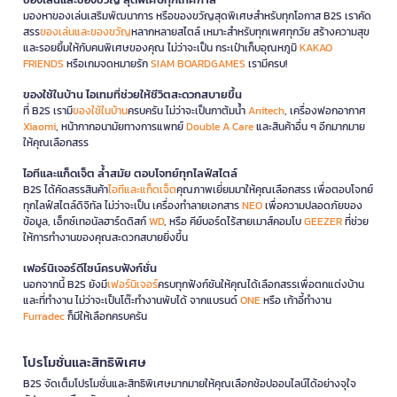
มองหาของเล่นเสริมพัฒนาการ หรือของขวัญสุดพิเศษสำหรับทุกโอกาส B2S เราคัด
สรร
ของเล่นและของขวัญ
หลากหลายสไตล์ เหมาะสำหรับทุกเพศทุกวัย สร้างความสุข
และรอยยิ้มให้กับคนพิเศษของคุณ ไม่ว่าจะเป็น กระเป๋าเก็บอุณหภูมิ
KAKAO
FRIENDS
หรือเกมจดหมายรัก
SIAM BOARDGAMES
เรามีครบ!
ของใช้ในบ้าน ไอเทมที่ช่วยให้ชีวิตสะดวกสบายขึ้น
ที่ B2S เรามี
ของใช้ในบ้าน
ครบครัน ไม่ว่าจะเป็นกาต้มน้ำ
Anitech
, เครื่องฟอกอากาศ
Xiaomi
, หน้ากากอนามัยทางการแพทย์
Double A Care
และสินค้าอื่น ๆ อีกมากมาย
ให้คุณเลือกสรร
ไอทีและแก็ดเจ็ต ล้ำสมัย ตอบโจทย์ทุกไลฟ์สไตล์
B2S ได้คัดสรรสินค้า
ไอทีและแก็ดเจ็ต
คุณภาพเยี่ยมมาให้คุณเลือกสรร เพื่อตอบโจทย์
ทุกไลฟ์สไตล์ดิจิทัล ไม่ว่าจะเป็น เครื่องทำลายเอกสาร
NEO
เพื่อความปลอดภัยของ
ข้อมูล, เอ็กซ์เทอนัลฮาร์ดดิสก์
WD
, หรือ คีย์บอร์ดไร้สายเมาส์คอมโบ
GEEZER
ที่ช่วย
ให้การทำงานของคุณสะดวกสบายยิ่งขึ้น
เฟอร์นิเจอร์ดีไซน์ครบฟังก์ชั่น
นอกจากนี้ B2S ยังมี
เฟอร์นิเจอร์
ครบทุกฟังก์ชันให้คุณได้เลือกสรรเพื่อตกแต่งบ้าน
และที่ทำงาน ไม่ว่าจะเป็นโต๊ะทำงานพับได้ จากแบรนด์
ONE
หรือ เก้าอี้ทำงาน
Furradec
ก็มีให้เลือกครบครัน
โปรโมชั่นและสิทธิพิเศษ
B2S จัดเต็มโปรโมชั่นและสิทธิพิเศษมากมายให้คุณเลือกช้อปออนไลน์ได้อย่างจุใจ