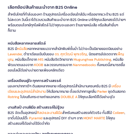
เลือกช้อปสินค้าแนะนำจาก B2S Online
สำหรับใครที่กำลังมองหา ร้านอุปกรณ์เครื่องเขียนใกล้ฉัน หรืออยากแวะร้าน B2S แต่
ไม่สะดวก วันนี้เราได้รวบรวมสินค้าแนะนำจาก B2S Online มาให้คุณเลือกสรรได้ง่ายๆ
พร้อมตอบโจทย์ทุกไลฟ์สไตล์ ไม่ว่าคุณจะมองหา ร้านขายหนังสือ หรือสินค้าอื่นๆ
ก็ตาม
หนังสือหลากหลายสไตล์
B2S มี
หนังสือ
หลากหลายแนวจากสำนักพิมพ์ชั้นนำ ไม่ว่าจะเป็นนิยายยอดนิยมอย่าง
Lavender
, ตำราเรียนเข้มข้นของ
ดร. ศุภวัฒน์ พุกเจริญ
, นิตยสารอัปเดตจาก
เพ็ญ
บุญ
, หนังสือเด็กจาก
MIS
หนังสือจิตวิทยาจาก
Mugunghwa Publishing
, หนังสือ
พัฒนาตนเองจาก
KOOB
และวรรณกรรมจาก
Nanmeebooks
ทั้งหมดนี้สามารถซื้อ
ออนไลน์ได้อย่างง่ายดายเพียงคลิกเดียว
เครื่องเขียนคู่ใจ ทุกการสร้างสรรค์
มองหาปากกาดีๆ ดินสอหลากหลาย หรืออุปกรณ์สำนักงานครบครัน B2S มี
เครื่อง
เขียนและอุปกรณ์สำนักงาน
ให้เลือกมากมาย ตั้งแต่ปากกาลูกลื่น
Parker
ชุดดินสอกด
Rotring
ไปจนถึงกระดาษถ่ายเอกสาร
DOUBLE A
ให้คุณเลือกใช้ได้อย่างจุใจ
งานศิลป์ งานฝีมือ สร้างสรรค์ไม่รู้จบ
B2S จัดเต็มอุปกรณ์
ศิลปะและงานฝีมือ
สำหรับคนสร้างสรรค์ตัวจริง ทั้งสีไม้
Colleen
,
ขาตั้งไม้บนโต๊ะ
Pyramid
และอุปกรณ์ DIY ต่างๆ จาก
MONT MARTE
ให้คุณ
สร้างสรรค์ได้อย่างไร้ขีดจำกัด
ของเล่นและของขวัญ สุดพิเศษทุกเทศกาล