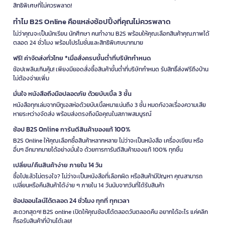
สิทธิพิเศษที่ไม่ควรพลาด!
ทำไม B2S Online คือแหล่งช้อปปิ้งที่คุณไม่ควรพลาด
ไม่ว่าคุณจะเป็นนักเรียน นักศึกษา คนทำงาน B2S พร้อมให้คุณเลือกสินค้าคุณภาพได้
ตลอด 24 ชั่วโมง พร้อมโปรโมชั่นและสิทธิพิเศษมากมาย
ฟรี! ค่าจัดส่งทั่วไทย *เมื่อสั่งครบขั้นต่ำที่บริษัทกำหนด
ช้อปเพลินเกินคุ้ม! เพียงมียอดสั่งซื้อสินค้าขั้นต่ำที่บริษัทกำหนด รับสิทธิ์ส่งฟรีถึงบ้าน
ไม่ต้องจ่ายเพิ่ม
มั่นใจ หนังสือถึงมือปลอดภัย ด้วยบับเบิ้ล 3 ชั้น
หนังสือทุกเล่มจากบีทูเอสห่อด้วยบับเบิ้ลหนาแน่นถึง 3 ชั้น หมดกังวลเรื่องความเสีย
หายระหว่างจัดส่ง พร้อมส่งตรงถึงมือคุณในสภาพสมบูรณ์
ช้อป B2S Online การันตีสินค้าของแท้ 100%
B2S Online ให้คุณเลือกซื้อสินค้าหลากหลาย ไม่ว่าจะเป็นหนังสือ เครื่องเขียน หรือ
อื่นๆ อีกมากมายได้อย่างมั่นใจ ด้วยการการันตีสินค้าของแท้ 100% ทุกชิ้น
เปลี่ยน/คืนสินค้าง่าย ภายใน 14 วัน
ซื้อไปแล้วไม่ตรงใจ? ไม่ว่าจะเป็นหนังสือที่เลือกผิด หรือสินค้ามีปัญหา คุณสามารถ
เปลี่ยนหรือคืนสินค้าได้ง่าย ๆ ภายใน 14 วันนับจากวันที่ได้รับสินค้า
ช้อปออนไลน์ได้ตลอด 24 ชั่วโมง ทุกที่ ทุกเวลา
สะดวกสุดๆ! B2S online เปิดให้คุณช้อปได้ตลอดวันตลอดคืน อยากได้อะไร แค่คลิก
ก็รอรับสินค้าที่บ้านได้เลย!