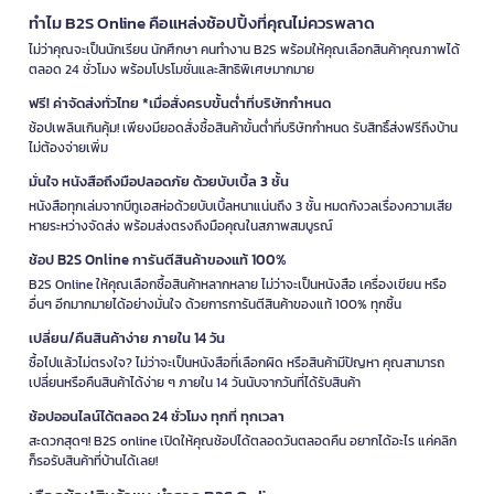
ทำไม B2S Online คือแหล่งช้อปปิ้งที่คุณไม่ควรพลาด
ไม่ว่าคุณจะเป็นนักเรียน นักศึกษา คนทำงาน B2S พร้อมให้คุณเลือกสินค้าคุณภาพได้
ตลอด 24 ชั่วโมง พร้อมโปรโมชั่นและสิทธิพิเศษมากมาย
ฟรี! ค่าจัดส่งทั่วไทย *เมื่อสั่งครบขั้นต่ำที่บริษัทกำหนด
ช้อปเพลินเกินคุ้ม! เพียงมียอดสั่งซื้อสินค้าขั้นต่ำที่บริษัทกำหนด รับสิทธิ์ส่งฟรีถึงบ้าน
ไม่ต้องจ่ายเพิ่ม
มั่นใจ หนังสือถึงมือปลอดภัย ด้วยบับเบิ้ล 3 ชั้น
หนังสือทุกเล่มจากบีทูเอสห่อด้วยบับเบิ้ลหนาแน่นถึง 3 ชั้น หมดกังวลเรื่องความเสีย
หายระหว่างจัดส่ง พร้อมส่งตรงถึงมือคุณในสภาพสมบูรณ์
ช้อป B2S Online การันตีสินค้าของแท้ 100%
B2S Online ให้คุณเลือกซื้อสินค้าหลากหลาย ไม่ว่าจะเป็นหนังสือ เครื่องเขียน หรือ
อื่นๆ อีกมากมายได้อย่างมั่นใจ ด้วยการการันตีสินค้าของแท้ 100% ทุกชิ้น
เปลี่ยน/คืนสินค้าง่าย ภายใน 14 วัน
ซื้อไปแล้วไม่ตรงใจ? ไม่ว่าจะเป็นหนังสือที่เลือกผิด หรือสินค้ามีปัญหา คุณสามารถ
เปลี่ยนหรือคืนสินค้าได้ง่าย ๆ ภายใน 14 วันนับจากวันที่ได้รับสินค้า
ช้อปออนไลน์ได้ตลอด 24 ชั่วโมง ทุกที่ ทุกเวลา
สะดวกสุดๆ! B2S online เปิดให้คุณช้อปได้ตลอดวันตลอดคืน อยากได้อะไร แค่คลิก
ก็รอรับสินค้าที่บ้านได้เลย!