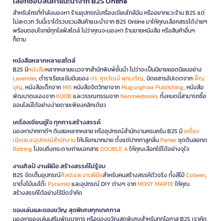
เลือกช้อปสินค้าแนะนำจาก B2S Online
สำหรับใครที่กำลังมองหา ร้านอุปกรณ์เครื่องเขียนใกล้ฉัน หรืออยากแวะร้าน B2S แต่
ไม่สะดวก วันนี้เราได้รวบรวมสินค้าแนะนำจาก B2S Online มาให้คุณเลือกสรรได้ง่ายๆ
พร้อมตอบโจทย์ทุกไลฟ์สไตล์ ไม่ว่าคุณจะมองหา ร้านขายหนังสือ หรือสินค้าอื่นๆ
ก็ตาม
หนังสือหลากหลายสไตล์
B2S มี
หนังสือ
หลากหลายแนวจากสำนักพิมพ์ชั้นนำ ไม่ว่าจะเป็นนิยายยอดนิยมอย่าง
Lavender
, ตำราเรียนเข้มข้นของ
ดร. ศุภวัฒน์ พุกเจริญ
, นิตยสารอัปเดตจาก
เพ็ญ
บุญ
, หนังสือเด็กจาก
MIS
หนังสือจิตวิทยาจาก
Mugunghwa Publishing
, หนังสือ
พัฒนาตนเองจาก
KOOB
และวรรณกรรมจาก
Nanmeebooks
ทั้งหมดนี้สามารถซื้อ
ออนไลน์ได้อย่างง่ายดายเพียงคลิกเดียว
เครื่องเขียนคู่ใจ ทุกการสร้างสรรค์
มองหาปากกาดีๆ ดินสอหลากหลาย หรืออุปกรณ์สำนักงานครบครัน B2S มี
เครื่อง
เขียนและอุปกรณ์สำนักงาน
ให้เลือกมากมาย ตั้งแต่ปากกาลูกลื่น
Parker
ชุดดินสอกด
Rotring
ไปจนถึงกระดาษถ่ายเอกสาร
DOUBLE A
ให้คุณเลือกใช้ได้อย่างจุใจ
งานศิลป์ งานฝีมือ สร้างสรรค์ไม่รู้จบ
B2S จัดเต็มอุปกรณ์
ศิลปะและงานฝีมือ
สำหรับคนสร้างสรรค์ตัวจริง ทั้งสีไม้
Colleen
,
ขาตั้งไม้บนโต๊ะ
Pyramid
และอุปกรณ์ DIY ต่างๆ จาก
MONT MARTE
ให้คุณ
สร้างสรรค์ได้อย่างไร้ขีดจำกัด
ของเล่นและของขวัญ สุดพิเศษทุกเทศกาล
มองหาของเล่นเสริมพัฒนาการ หรือของขวัญสุดพิเศษสำหรับทุกโอกาส B2S เราคัด