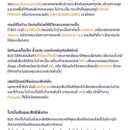
สรร
ของเล่นและของขวัญ
หลากหลายสไตล์ เหมาะสำหรับทุกเพศทุกวัย สร้างความสุข
และรอยยิ้มให้กับคนพิเศษของคุณ ไม่ว่าจะเป็น กระเป๋าเก็บอุณหภูมิ
KAKAO
FRIENDS
หรือเกมจดหมายรัก
SIAM BOARDGAMES
เรามีครบ!
ของใช้ในบ้าน ไอเทมที่ช่วยให้ชีวิตสะดวกสบายขึ้น
ที่ B2S เรามี
ของใช้ในบ้าน
ครบครัน ไม่ว่าจะเป็นกาต้มน้ำ
Anitech
, เครื่องฟอกอากาศ
Xiaomi
, หน้ากากอนามัยทางการแพทย์
Double A Care
และสินค้าอื่น ๆ อีกมากมาย
ให้คุณเลือกสรร
ไอทีและแก็ดเจ็ต ล้ำสมัย ตอบโจทย์ทุกไลฟ์สไตล์
B2S ได้คัดสรรสินค้า
ไอทีและแก็ดเจ็ต
คุณภาพเยี่ยมมาให้คุณเลือกสรร เพื่อตอบโจทย์
ทุกไลฟ์สไตล์ดิจิทัล ไม่ว่าจะเป็น เครื่องทำลายเอกสาร
NEO
เพื่อความปลอดภัยของ
ข้อมูล, เอ็กซ์เทอนัลฮาร์ดดิสก์
WD
, หรือ คีย์บอร์ดไร้สายเมาส์คอมโบ
GEEZER
ที่ช่วย
ให้การทำงานของคุณสะดวกสบายยิ่งขึ้น
เฟอร์นิเจอร์ดีไซน์ครบฟังก์ชั่น
นอกจากนี้ B2S ยังมี
เฟอร์นิเจอร์
ครบทุกฟังก์ชันให้คุณได้เลือกสรรเพื่อตกแต่งบ้าน
และที่ทำงาน ไม่ว่าจะเป็นโต๊ะทำงานพับได้ จากแบรนด์
ONE
หรือ เก้าอี้ทำงาน
Furradec
ก็มีให้เลือกครบครัน
โปรโมชั่นและสิทธิพิเศษ
B2S จัดเต็มโปรโมชั่นและสิทธิพิเศษมากมายให้คุณเลือกช้อปออนไลน์ได้อย่างจุใจ
อัปเดตทุกเดือนกับแคมเปญลดราคาแรง