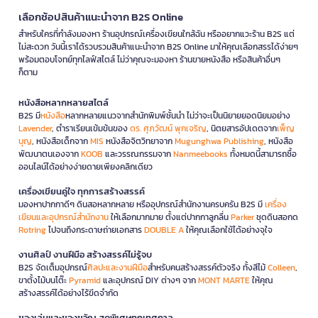
เลือกช้อปสินค้าแนะนำจาก B2S Online
สำหรับใครที่กำลังมองหา ร้านอุปกรณ์เครื่องเขียนใกล้ฉัน หรืออยากแวะร้าน B2S แต่
ไม่สะดวก วันนี้เราได้รวบรวมสินค้าแนะนำจาก B2S Online มาให้คุณเลือกสรรได้ง่ายๆ
พร้อมตอบโจทย์ทุกไลฟ์สไตล์ ไม่ว่าคุณจะมองหา ร้านขายหนังสือ หรือสินค้าอื่นๆ
ก็ตาม
หนังสือหลากหลายสไตล์
B2S มี
หนังสือ
หลากหลายแนวจากสำนักพิมพ์ชั้นนำ ไม่ว่าจะเป็นนิยายยอดนิยมอย่าง
Lavender
, ตำราเรียนเข้มข้นของ
ดร. ศุภวัฒน์ พุกเจริญ
, นิตยสารอัปเดตจาก
เพ็ญ
บุญ
, หนังสือเด็กจาก
MIS
หนังสือจิตวิทยาจาก
Mugunghwa Publishing
, หนังสือ
พัฒนาตนเองจาก
KOOB
และวรรณกรรมจาก
Nanmeebooks
ทั้งหมดนี้สามารถซื้อ
ออนไลน์ได้อย่างง่ายดายเพียงคลิกเดียว
เครื่องเขียนคู่ใจ ทุกการสร้างสรรค์
มองหาปากกาดีๆ ดินสอหลากหลาย หรืออุปกรณ์สำนักงานครบครัน B2S มี
เครื่อง
เขียนและอุปกรณ์สำนักงาน
ให้เลือกมากมาย ตั้งแต่ปากกาลูกลื่น
Parker
ชุดดินสอกด
Rotring
ไปจนถึงกระดาษถ่ายเอกสาร
DOUBLE A
ให้คุณเลือกใช้ได้อย่างจุใจ
งานศิลป์ งานฝีมือ สร้างสรรค์ไม่รู้จบ
B2S จัดเต็มอุปกรณ์
ศิลปะและงานฝีมือ
สำหรับคนสร้างสรรค์ตัวจริง ทั้งสีไม้
Colleen
,
ขาตั้งไม้บนโต๊ะ
Pyramid
และอุปกรณ์ DIY ต่างๆ จาก
MONT MARTE
ให้คุณ
สร้างสรรค์ได้อย่างไร้ขีดจำกัด
ของเล่นและของขวัญ สุดพิเศษทุกเทศกาล