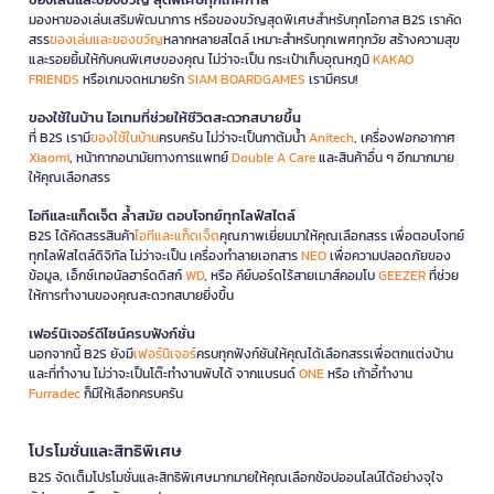
มองหาของเล่นเสริมพัฒนาการ หรือของขวัญสุดพิเศษสำหรับทุกโอกาส B2S เราคัด
สรร
ของเล่นและของขวัญ
หลากหลายสไตล์ เหมาะสำหรับทุกเพศทุกวัย สร้างความสุข
และรอยยิ้มให้กับคนพิเศษของคุณ ไม่ว่าจะเป็น กระเป๋าเก็บอุณหภูมิ
KAKAO
FRIENDS
หรือเกมจดหมายรัก
SIAM BOARDGAMES
เรามีครบ!
ของใช้ในบ้าน ไอเทมที่ช่วยให้ชีวิตสะดวกสบายขึ้น
ที่ B2S เรามี
ของใช้ในบ้าน
ครบครัน ไม่ว่าจะเป็นกาต้มน้ำ
Anitech
, เครื่องฟอกอากาศ
Xiaomi
, หน้ากากอนามัยทางการแพทย์
Double A Care
และสินค้าอื่น ๆ อีกมากมาย
ให้คุณเลือกสรร
ไอทีและแก็ดเจ็ต ล้ำสมัย ตอบโจทย์ทุกไลฟ์สไตล์
B2S ได้คัดสรรสินค้า
ไอทีและแก็ดเจ็ต
คุณภาพเยี่ยมมาให้คุณเลือกสรร เพื่อตอบโจทย์
ทุกไลฟ์สไตล์ดิจิทัล ไม่ว่าจะเป็น เครื่องทำลายเอกสาร
NEO
เพื่อความปลอดภัยของ
ข้อมูล, เอ็กซ์เทอนัลฮาร์ดดิสก์
WD
, หรือ คีย์บอร์ดไร้สายเมาส์คอมโบ
GEEZER
ที่ช่วย
ให้การทำงานของคุณสะดวกสบายยิ่งขึ้น
เฟอร์นิเจอร์ดีไซน์ครบฟังก์ชั่น
นอกจากนี้ B2S ยังมี
เฟอร์นิเจอร์
ครบทุกฟังก์ชันให้คุณได้เลือกสรรเพื่อตกแต่งบ้าน
และที่ทำงาน ไม่ว่าจะเป็นโต๊ะทำงานพับได้ จากแบรนด์
ONE
หรือ เก้าอี้ทำงาน
Furradec
ก็มีให้เลือกครบครัน
โปรโมชั่นและสิทธิพิเศษ
B2S จัดเต็มโปรโมชั่นและสิทธิพิเศษมากมายให้คุณเลือกช้อปออนไลน์ได้อย่างจุใจ