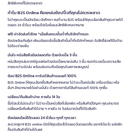
สิทธิพิเศษที่ไม่ควรพลาด!
ทำไม B2S Online คือแหล่งช้อปปิ้งที่คุณไม่ควรพลาด
ไม่ว่าคุณจะเป็นนักเรียน นักศึกษา คนทำงาน B2S พร้อมให้คุณเลือกสินค้าคุณภาพได้
ตลอด 24 ชั่วโมง พร้อมโปรโมชั่นและสิทธิพิเศษมากมาย
ฟรี! ค่าจัดส่งทั่วไทย *เมื่อสั่งครบขั้นต่ำที่บริษัทกำหนด
ช้อปเพลินเกินคุ้ม! เพียงมียอดสั่งซื้อสินค้าขั้นต่ำที่บริษัทกำหนด รับสิทธิ์ส่งฟรีถึงบ้าน
ไม่ต้องจ่ายเพิ่ม
มั่นใจ หนังสือถึงมือปลอดภัย ด้วยบับเบิ้ล 3 ชั้น
หนังสือทุกเล่มจากบีทูเอสห่อด้วยบับเบิ้ลหนาแน่นถึง 3 ชั้น หมดกังวลเรื่องความเสีย
หายระหว่างจัดส่ง พร้อมส่งตรงถึงมือคุณในสภาพสมบูรณ์
ช้อป B2S Online การันตีสินค้าของแท้ 100%
B2S Online ให้คุณเลือกซื้อสินค้าหลากหลาย ไม่ว่าจะเป็นหนังสือ เครื่องเขียน หรือ
อื่นๆ อีกมากมายได้อย่างมั่นใจ ด้วยการการันตีสินค้าของแท้ 100% ทุกชิ้น
เปลี่ยน/คืนสินค้าง่าย ภายใน 14 วัน
ซื้อไปแล้วไม่ตรงใจ? ไม่ว่าจะเป็นหนังสือที่เลือกผิด หรือสินค้ามีปัญหา คุณสามารถ
เปลี่ยนหรือคืนสินค้าได้ง่าย ๆ ภายใน 14 วันนับจากวันที่ได้รับสินค้า
ช้อปออนไลน์ได้ตลอด 24 ชั่วโมง ทุกที่ ทุกเวลา
สะดวกสุดๆ! B2S online เปิดให้คุณช้อปได้ตลอดวันตลอดคืน อยากได้อะไร แค่คลิก
ก็รอรับสินค้าที่บ้านได้เลย!