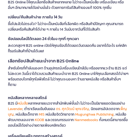
B2S Online ให้คุณเลือกซื้อสินค้าหลากหลาย ไม่ว่าจะเป็นหนังสือ เครื่องเขียน หรือ
อื่นๆ อีกมากมายได้อย่างมั่นใจ ด้วยการการันตีสินค้าของแท้ 100% ทุกชิ้น
เปลี่ยน/คืนสินค้าง่าย ภายใน 14 วัน
ซื้อไปแล้วไม่ตรงใจ? ไม่ว่าจะเป็นหนังสือที่เลือกผิด หรือสินค้ามีปัญหา คุณสามารถ
เปลี่ยนหรือคืนสินค้าได้ง่าย ๆ ภายใน 14 วันนับจากวันที่ได้รับสินค้า
ช้อปออนไลน์ได้ตลอด 24 ชั่วโมง ทุกที่ ทุกเวลา
สะดวกสุดๆ! B2S online เปิดให้คุณช้อปได้ตลอดวันตลอดคืน อยากได้อะไร แค่คลิก
ก็รอรับสินค้าที่บ้านได้เลย!
เลือกช้อปสินค้าแนะนำจาก B2S Online
สำหรับใครที่กำลังมองหา ร้านอุปกรณ์เครื่องเขียนใกล้ฉัน หรืออยากแวะร้าน B2S แต่
ไม่สะดวก วันนี้เราได้รวบรวมสินค้าแนะนำจาก B2S Online มาให้คุณเลือกสรรได้ง่ายๆ
พร้อมตอบโจทย์ทุกไลฟ์สไตล์ ไม่ว่าคุณจะมองหา ร้านขายหนังสือ หรือสินค้าอื่นๆ
ก็ตาม
หนังสือหลากหลายสไตล์
B2S มี
หนังสือ
หลากหลายแนวจากสำนักพิมพ์ชั้นนำ ไม่ว่าจะเป็นนิยายยอดนิยมอย่าง
Lavender
, ตำราเรียนเข้มข้นของ
ดร. ศุภวัฒน์ พุกเจริญ
, นิตยสารอัปเดตจาก
เพ็ญ
บุญ
, หนังสือเด็กจาก
MIS
หนังสือจิตวิทยาจาก
Mugunghwa Publishing
, หนังสือ
พัฒนาตนเองจาก
KOOB
และวรรณกรรมจาก
Nanmeebooks
ทั้งหมดนี้สามารถซื้อ
ออนไลน์ได้อย่างง่ายดายเพียงคลิกเดียว
เครื่องเขียนคู่ใจ ทุกการสร้างสรรค์