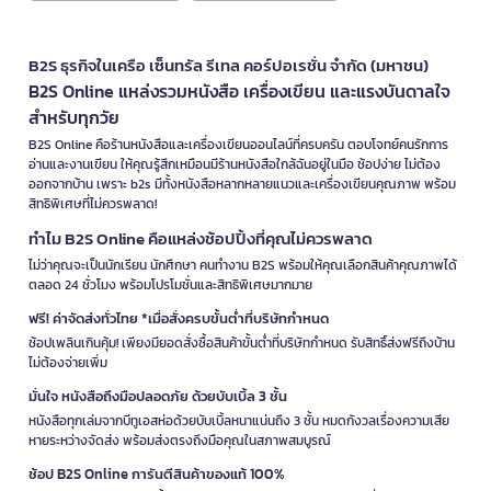
B2S ธุรกิจในเครือ เซ็นทรัล รีเทล คอร์ปอเรชั่น จำกัด (มหาชน)
B2S Online แหล่งรวมหนังสือ เครื่องเขียน และแรงบันดาลใจ
สำหรับทุกวัย
B2S Online คือร้านหนังสือและเครื่องเขียนออนไลน์ที่ครบครัน ตอบโจทย์คนรักการ
อ่านและงานเขียน ให้คุณรู้สึกเหมือนมีร้านหนังสือใกล้ฉันอยู่ในมือ ช้อปง่าย ไม่ต้อง
ออกจากบ้าน เพราะ b2s มีทั้งหนังสือหลากหลายแนวและเครื่องเขียนคุณภาพ พร้อม
สิทธิพิเศษที่ไม่ควรพลาด!
ทำไม B2S Online คือแหล่งช้อปปิ้งที่คุณไม่ควรพลาด
ไม่ว่าคุณจะเป็นนักเรียน นักศึกษา คนทำงาน B2S พร้อมให้คุณเลือกสินค้าคุณภาพได้
ตลอด 24 ชั่วโมง พร้อมโปรโมชั่นและสิทธิพิเศษมากมาย
ฟรี! ค่าจัดส่งทั่วไทย *เมื่อสั่งครบขั้นต่ำที่บริษัทกำหนด
ช้อปเพลินเกินคุ้ม! เพียงมียอดสั่งซื้อสินค้าขั้นต่ำที่บริษัทกำหนด รับสิทธิ์ส่งฟรีถึงบ้าน
ไม่ต้องจ่ายเพิ่ม
มั่นใจ หนังสือถึงมือปลอดภัย ด้วยบับเบิ้ล 3 ชั้น
หนังสือทุกเล่มจากบีทูเอสห่อด้วยบับเบิ้ลหนาแน่นถึง 3 ชั้น หมดกังวลเรื่องความเสีย
หายระหว่างจัดส่ง พร้อมส่งตรงถึงมือคุณในสภาพสมบูรณ์
ช้อป B2S Online การันตีสินค้าของแท้ 100%