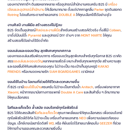
มองหาปากกาดีๆ ดินสอหลากหลาย หรืออุปกรณ์สำนักงานครบครัน B2S มี
เครื่อง
เขียนและอุปกรณ์สำนักงาน
ให้เลือกมากมาย ตั้งแต่ปากกาลูกลื่น
Parker
ชุดดินสอกด
Rotring
ไปจนถึงกระดาษถ่ายเอกสาร
DOUBLE A
ให้คุณเลือกใช้ได้อย่างจุใจ
งานศิลป์ งานฝีมือ สร้างสรรค์ไม่รู้จบ
B2S จัดเต็มอุปกรณ์
ศิลปะและงานฝีมือ
สำหรับคนสร้างสรรค์ตัวจริง ทั้งสีไม้
Colleen
,
ขาตั้งไม้บนโต๊ะ
Pyramid
และอุปกรณ์ DIY ต่างๆ จาก
MONT MARTE
ให้คุณ
สร้างสรรค์ได้อย่างไร้ขีดจำกัด
ของเล่นและของขวัญ สุดพิเศษทุกเทศกาล
มองหาของเล่นเสริมพัฒนาการ หรือของขวัญสุดพิเศษสำหรับทุกโอกาส B2S เราคัด
สรร
ของเล่นและของขวัญ
หลากหลายสไตล์ เหมาะสำหรับทุกเพศทุกวัย สร้างความสุข
และรอยยิ้มให้กับคนพิเศษของคุณ ไม่ว่าจะเป็น กระเป๋าเก็บอุณหภูมิ
KAKAO
FRIENDS
หรือเกมจดหมายรัก
SIAM BOARDGAMES
เรามีครบ!
ของใช้ในบ้าน ไอเทมที่ช่วยให้ชีวิตสะดวกสบายขึ้น
ที่ B2S เรามี
ของใช้ในบ้าน
ครบครัน ไม่ว่าจะเป็นกาต้มน้ำ
Anitech
, เครื่องฟอกอากาศ
Xiaomi
, หน้ากากอนามัยทางการแพทย์
Double A Care
และสินค้าอื่น ๆ อีกมากมาย
ให้คุณเลือกสรร
ไอทีและแก็ดเจ็ต ล้ำสมัย ตอบโจทย์ทุกไลฟ์สไตล์
B2S ได้คัดสรรสินค้า
ไอทีและแก็ดเจ็ต
คุณภาพเยี่ยมมาให้คุณเลือกสรร เพื่อตอบโจทย์
ทุกไลฟ์สไตล์ดิจิทัล ไม่ว่าจะเป็น เครื่องทำลายเอกสาร
NEO
เพื่อความปลอดภัยของ
ข้อมูล, เอ็กซ์เทอนัลฮาร์ดดิสก์
WD
, หรือ คีย์บอร์ดไร้สายเมาส์คอมโบ
GEEZER
ที่ช่วย
ให้การทำงานของคุณสะดวกสบายยิ่งขึ้น