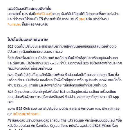
เฟอร์นิเจอร์ดีไซน์ครบฟังก์ชั่น
นอกจากนี้ B2S ยังมี
เฟอร์นิเจอร์
ครบทุกฟังก์ชันให้คุณได้เลือกสรรเพื่อตกแต่งบ้าน
และที่ทำงาน ไม่ว่าจะเป็นโต๊ะทำงานพับได้ จากแบรนด์
ONE
หรือ เก้าอี้ทำงาน
Furradec
ก็มีให้เลือกครบครัน
โปรโมชั่นและสิทธิพิเศษ
B2S จัดเต็มโปรโมชั่นและสิทธิพิเศษมากมายให้คุณเลือกช้อปออนไลน์ได้อย่างจุใจ
อัปเดตทุกเดือนกับแคมเปญลดราคาแรง
ทั้งสินค้าเครื่องเขียน หนังสือขายดี และไอเทมไลฟ์สไตล์สุดชิค พร้อมคูปองส่วนลด
และดีลพิเศษเมื่อช้อปผ่าน B2S.co.th เท่านั้น นอกจากนี้ B2S ยังใจดีส่งฟรีทั่วประเทศ
*เมื่อสั่งครบขั้นต่ำที่บริษัทกำหนด
B2S จัดเต็มโปรโมชั่นและสิทธิพิเศษเพียบ ช้อปออนไลน์ได้เลย! ลดแรงทุกเดือน ทั้ง
เครื่องเขียน หนังสือดัง ของไอเทมไลฟ์สไตล์สุดชิค พร้อมคูปองส่วนลดพิเศษเมื่อซื้อ
ผ่าน B2S.co.th เท่านั้น และส่งฟรีทั่วไทย *เมื่อสั่งครบขั้นต่ำที่บริษัทกำหนด
B2S มีทุกอย่างตอบโจทย์ทุกไลฟ์สไตล์ ไม่ว่าจะเป็นอุปกรณ์อ่านเขียน เครื่องเขียน
ของเล่นเสริมพัฒนาการ หรือเฟอร์นิเจอร์ ช้อปง่าย สะดวก ทุกที่ ทุกเวลา แค่มี App
B2S
สมัคร B2S Club รับข่าวสารโปรโมชั่นก่อนใคร และสิทธิพิเศษเฉพาะสมาชิก! คลิกเลย
สมัครสมาชิกเลย!
👉
#ร้านหนังสือ #ร้านขายหนังสือ ใกล้ฉัน #กระเป๋าใส่ดินสอ #เครื่องเขียนออนไลน์ #ซื้อ
หนังสือ ออนไลน์ #เครื่องเขียน บีทูเอส #ขาย หนังสือ ออนไลน์ #B2S #ร้านเครื่อง