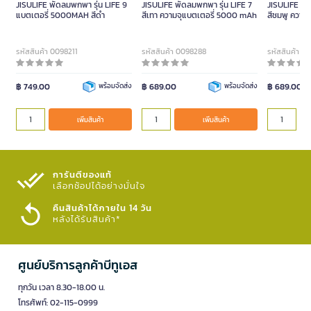
JISULIFE พัดลมพกพา รุ่น LIFE 9
JISULIFE พัดลมพกพา รุ่น LIFE 7
JISULIFE พั
แบตเตอรี่ 5000MAH สีดำ
สีเทา ความจุแบตเตอรี่ 5000 mAh
สีชมพู ความ
mAh
รหัสสินค้า 0098211
รหัสสินค้า 0098288
รหัสสินค้า 0
฿ 749.00
พร้อมจัดส่ง
฿ 689.00
พร้อมจัดส่ง
฿ 689.00
เพิ่มสินค้า
เพิ่มสินค้า
การันตีของแท้
เลือกช้อปได้อย่างมั่นใจ​
คืนสินค้าได้ภายใน 14 วัน
หลังได้รับสินค้า*
ศูนย์บริการลูกค้าบีทูเอส
ทุกวัน เวลา 8.30-18.00 น.
โทรศัพท์: 02-115-0999