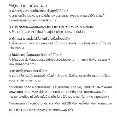
FAQs: คำถามที่พบบ่อย
Q: พัดลมรุ่นนี้สามารถใช้งานระหว่างชาร์จได้ไหม?
A:
สามารถใช้งานระหว่างชาร์จได้ผ่านพอร์ต USB-Type C แต่แนะนำให้ชาร์จในที่
อากาศถ่ายเทสะดวกเพื่อความปลอดภัย
Q: แบตเตอรี่ของพัดลมพกพา
JISULIFE Life 7
ใช้งานได้นานแค่ไหน?
A:
ใช้งานได้สูงสุด 19 ชั่วโมง ขึ้นอยู่กับระดับความแรงลมที่เลือก
Q: พัดลมสามารถตั้งได้มั่นคงหรือไม่เมื่อตั้งบนโต๊ะ?
A:
มั่นคงแน่นอน เพราะฐานออกแบบให้ตั้งได้อย่างสมดุล เหมาะสำหรับใช้บนโต๊ะทำงาน
หรือหัวเตียง
Q: ใช้พัดลมรุ่นนี้ขณะออกกำลังกายได้ไหม?
A:
ได้แน่นอน ตัวพัดลมออกแบบให้คล้องคอได้สบาย ไม่เกะกะ เหมาะกับกิจกรรมกลาง
แจ้งหรือออกกำลังกาย
Q: ควรชาร์จพัดลมบ่อยแค่ไหน?
A:
แนะนำให้ชาร์จเมื่อแบตเตอรี่เหลือต่ำกว่า 20% เพื่อยืดอายุการใช้งานแบตเตอรี่และ
คงประสิทธิภาพการทำงาน
ด้วยดีไซน์กะทัดรัด ฟังก์ชันครบครัน และแบตเตอรี่ขนาดใหญ่
JISULIFE Life 7 พัดลม
พกพา แบต 5000mAh สีดำ
มอบความเย็นสบายทุกที่ทุกเวลา เหมาะทั้งพกพาไป
ทำงาน ท่องเที่ยว หรือใช้งานในบ้าน เย็นทันใจ ใช้งานง่าย และคุ้มค่าทุกบาททุกสตางค์
#พัดลมพกพา #พัดลมอเนกประสงค์ #พัดลมUSB #พัดลมตั้งโต๊ะ #พัดลมคล้องคอ
JISULIFE Life 7 พัดลมพกพา แบต 5000mAh สีดำ