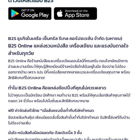
ดาวน์โหลดแอป B2S
B2S ธุรกิจในเครือ เซ็นทรัล รีเทล คอร์ปอเรชั่น จำกัด (มหาชน)
B2S Online แหล่งรวมหนังสือ เครื่องเขียน และแรงบันดาลใจ
สำหรับทุกวัย
B2S Online คือร้านหนังสือและเครื่องเขียนออนไลน์ที่ครบครัน ตอบโจทย์คนรักการ
อ่านและงานเขียน ให้คุณรู้สึกเหมือนมีร้านหนังสือใกล้ฉันอยู่ในมือ ช้อปง่าย ไม่ต้อง
ออกจากบ้าน เพราะ b2s มีทั้งหนังสือหลากหลายแนวและเครื่องเขียนคุณภาพ พร้อม
สิทธิพิเศษที่ไม่ควรพลาด!
ทำไม B2S Online คือแหล่งช้อปปิ้งที่คุณไม่ควรพลาด
ไม่ว่าคุณจะเป็นนักเรียน นักศึกษา คนทำงาน B2S พร้อมให้คุณเลือกสินค้าคุณภาพได้
ตลอด 24 ชั่วโมง พร้อมโปรโมชั่นและสิทธิพิเศษมากมาย
ฟรี! ค่าจัดส่งทั่วไทย *เมื่อสั่งครบขั้นต่ำที่บริษัทกำหนด
ช้อปเพลินเกินคุ้ม! เพียงมียอดสั่งซื้อสินค้าขั้นต่ำที่บริษัทกำหนด รับสิทธิ์ส่งฟรีถึงบ้าน
ไม่ต้องจ่ายเพิ่ม
มั่นใจ หนังสือถึงมือปลอดภัย ด้วยบับเบิ้ล 3 ชั้น
หนังสือทุกเล่มจากบีทูเอสห่อด้วยบับเบิ้ลหนาแน่นถึง 3 ชั้น หมดกังวลเรื่องความเสีย