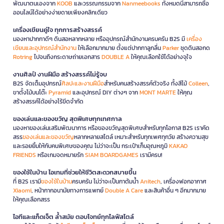
พัฒนาตนเองจาก
KOOB
และวรรณกรรมจาก
Nanmeebooks
ทั้งหมดนี้สามารถซื้อ
ออนไลน์ได้อย่างง่ายดายเพียงคลิกเดียว
เครื่องเขียนคู่ใจ ทุกการสร้างสรรค์
มองหาปากกาดีๆ ดินสอหลากหลาย หรืออุปกรณ์สำนักงานครบครัน B2S มี
เครื่อง
เขียนและอุปกรณ์สำนักงาน
ให้เลือกมากมาย ตั้งแต่ปากกาลูกลื่น
Parker
ชุดดินสอกด
Rotring
ไปจนถึงกระดาษถ่ายเอกสาร
DOUBLE A
ให้คุณเลือกใช้ได้อย่างจุใจ
งานศิลป์ งานฝีมือ สร้างสรรค์ไม่รู้จบ
B2S จัดเต็มอุปกรณ์
ศิลปะและงานฝีมือ
สำหรับคนสร้างสรรค์ตัวจริง ทั้งสีไม้
Colleen
,
ขาตั้งไม้บนโต๊ะ
Pyramid
และอุปกรณ์ DIY ต่างๆ จาก
MONT MARTE
ให้คุณ
สร้างสรรค์ได้อย่างไร้ขีดจำกัด
ของเล่นและของขวัญ สุดพิเศษทุกเทศกาล
มองหาของเล่นเสริมพัฒนาการ หรือของขวัญสุดพิเศษสำหรับทุกโอกาส B2S เราคัด
สรร
ของเล่นและของขวัญ
หลากหลายสไตล์ เหมาะสำหรับทุกเพศทุกวัย สร้างความสุข
และรอยยิ้มให้กับคนพิเศษของคุณ ไม่ว่าจะเป็น กระเป๋าเก็บอุณหภูมิ
KAKAO
FRIENDS
หรือเกมจดหมายรัก
SIAM BOARDGAMES
เรามีครบ!
ของใช้ในบ้าน ไอเทมที่ช่วยให้ชีวิตสะดวกสบายขึ้น
ที่ B2S เรามี
ของใช้ในบ้าน
ครบครัน ไม่ว่าจะเป็นกาต้มน้ำ
Anitech
, เครื่องฟอกอากาศ
Xiaomi
, หน้ากากอนามัยทางการแพทย์
Double A Care
และสินค้าอื่น ๆ อีกมากมาย
ให้คุณเลือกสรร
ไอทีและแก็ดเจ็ต ล้ำสมัย ตอบโจทย์ทุกไลฟ์สไตล์