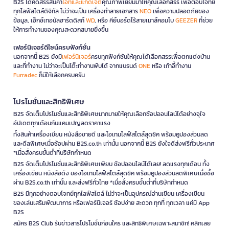
B2S ได้คัดสรรสินค้า
ไอทีและแก็ดเจ็ต
คุณภาพเยี่ยมมาให้คุณเลือกสรร เพื่อตอบโจทย์
ทุกไลฟ์สไตล์ดิจิทัล ไม่ว่าจะเป็น เครื่องทำลายเอกสาร
NEO
เพื่อความปลอดภัยของ
ข้อมูล, เอ็กซ์เทอนัลฮาร์ดดิสก์
WD
, หรือ คีย์บอร์ดไร้สายเมาส์คอมโบ
GEEZER
ที่ช่วย
ให้การทำงานของคุณสะดวกสบายยิ่งขึ้น
เฟอร์นิเจอร์ดีไซน์ครบฟังก์ชั่น
นอกจากนี้ B2S ยังมี
เฟอร์นิเจอร์
ครบทุกฟังก์ชันให้คุณได้เลือกสรรเพื่อตกแต่งบ้าน
และที่ทำงาน ไม่ว่าจะเป็นโต๊ะทำงานพับได้ จากแบรนด์
ONE
หรือ เก้าอี้ทำงาน
Furradec
ก็มีให้เลือกครบครัน
โปรโมชั่นและสิทธิพิเศษ
B2S จัดเต็มโปรโมชั่นและสิทธิพิเศษมากมายให้คุณเลือกช้อปออนไลน์ได้อย่างจุใจ
อัปเดตทุกเดือนกับแคมเปญลดราคาแรง
ทั้งสินค้าเครื่องเขียน หนังสือขายดี และไอเทมไลฟ์สไตล์สุดชิค พร้อมคูปองส่วนลด
และดีลพิเศษเมื่อช้อปผ่าน B2S.co.th เท่านั้น นอกจากนี้ B2S ยังใจดีส่งฟรีทั่วประเทศ
*เมื่อสั่งครบขั้นต่ำที่บริษัทกำหนด
B2S จัดเต็มโปรโมชั่นและสิทธิพิเศษเพียบ ช้อปออนไลน์ได้เลย! ลดแรงทุกเดือน ทั้ง
เครื่องเขียน หนังสือดัง ของไอเทมไลฟ์สไตล์สุดชิค พร้อมคูปองส่วนลดพิเศษเมื่อซื้อ
ผ่าน B2S.co.th เท่านั้น และส่งฟรีทั่วไทย *เมื่อสั่งครบขั้นต่ำที่บริษัทกำหนด
B2S มีทุกอย่างตอบโจทย์ทุกไลฟ์สไตล์ ไม่ว่าจะเป็นอุปกรณ์อ่านเขียน เครื่องเขียน
ของเล่นเสริมพัฒนาการ หรือเฟอร์นิเจอร์ ช้อปง่าย สะดวก ทุกที่ ทุกเวลา แค่มี App
B2S
สมัคร B2S Club รับข่าวสารโปรโมชั่นก่อนใคร และสิทธิพิเศษเฉพาะสมาชิก! คลิกเลย