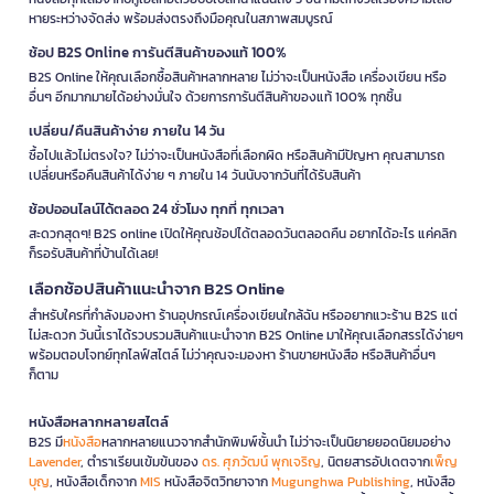
หายระหว่างจัดส่ง พร้อมส่งตรงถึงมือคุณในสภาพสมบูรณ์
ช้อป B2S Online การันตีสินค้าของแท้ 100%
B2S Online ให้คุณเลือกซื้อสินค้าหลากหลาย ไม่ว่าจะเป็นหนังสือ เครื่องเขียน หรือ
อื่นๆ อีกมากมายได้อย่างมั่นใจ ด้วยการการันตีสินค้าของแท้ 100% ทุกชิ้น
เปลี่ยน/คืนสินค้าง่าย ภายใน 14 วัน
ซื้อไปแล้วไม่ตรงใจ? ไม่ว่าจะเป็นหนังสือที่เลือกผิด หรือสินค้ามีปัญหา คุณสามารถ
เปลี่ยนหรือคืนสินค้าได้ง่าย ๆ ภายใน 14 วันนับจากวันที่ได้รับสินค้า
ช้อปออนไลน์ได้ตลอด 24 ชั่วโมง ทุกที่ ทุกเวลา
สะดวกสุดๆ! B2S online เปิดให้คุณช้อปได้ตลอดวันตลอดคืน อยากได้อะไร แค่คลิก
ก็รอรับสินค้าที่บ้านได้เลย!
เลือกช้อปสินค้าแนะนำจาก B2S Online
สำหรับใครที่กำลังมองหา ร้านอุปกรณ์เครื่องเขียนใกล้ฉัน หรืออยากแวะร้าน B2S แต่
ไม่สะดวก วันนี้เราได้รวบรวมสินค้าแนะนำจาก B2S Online มาให้คุณเลือกสรรได้ง่ายๆ
พร้อมตอบโจทย์ทุกไลฟ์สไตล์ ไม่ว่าคุณจะมองหา ร้านขายหนังสือ หรือสินค้าอื่นๆ
ก็ตาม
หนังสือหลากหลายสไตล์
B2S มี
หนังสือ
หลากหลายแนวจากสำนักพิมพ์ชั้นนำ ไม่ว่าจะเป็นนิยายยอดนิยมอย่าง
Lavender
, ตำราเรียนเข้มข้นของ
ดร. ศุภวัฒน์ พุกเจริญ
, นิตยสารอัปเดตจาก
เพ็ญ
บุญ
, หนังสือเด็กจาก
MIS
หนังสือจิตวิทยาจาก
Mugunghwa Publishing
, หนังสือ