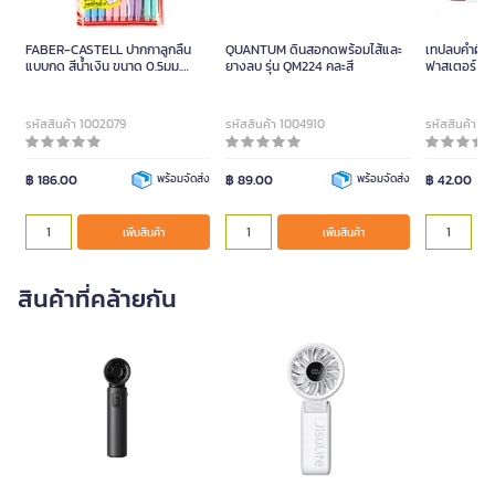
FABER-CASTELL ปากกาลูกลื่น
QUANTUM ดินสอกดพร้อมไส้และ
เทปลบคำผิด 
แบบกด สีน้ำเงิน ขนาด 0.5มม.
ยางลบ รุ่น QM224 คละสี
ฟาสเตอร์ รุ่
(10ด้าม)
รหัสสินค้า 1002079
รหัสสินค้า 1004910
รหัสสินค้า 1
฿ 186.00
พร้อมจัดส่ง
฿ 89.00
พร้อมจัดส่ง
฿ 42.00
เพิ่มสินค้า
เพิ่มสินค้า
สินค้าที่คล้ายกัน