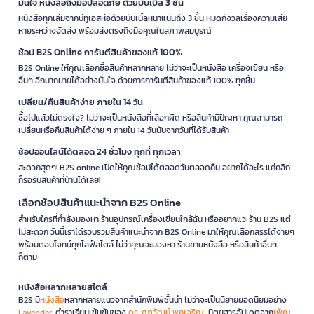
มั่นใจ หนังสือถึงมือปลอดภัย ด้วยบับเบิ้ล 3 ชั้น
หนังสือทุกเล่มจากบีทูเอสห่อด้วยบับเบิ้ลหนาแน่นถึง 3 ชั้น หมดกังวลเรื่องความเสีย
หายระหว่างจัดส่ง พร้อมส่งตรงถึงมือคุณในสภาพสมบูรณ์
ช้อป B2S Online การันตีสินค้าของแท้ 100%
B2S Online ให้คุณเลือกซื้อสินค้าหลากหลาย ไม่ว่าจะเป็นหนังสือ เครื่องเขียน หรือ
อื่นๆ อีกมากมายได้อย่างมั่นใจ ด้วยการการันตีสินค้าของแท้ 100% ทุกชิ้น
เปลี่ยน/คืนสินค้าง่าย ภายใน 14 วัน
ซื้อไปแล้วไม่ตรงใจ? ไม่ว่าจะเป็นหนังสือที่เลือกผิด หรือสินค้ามีปัญหา คุณสามารถ
เปลี่ยนหรือคืนสินค้าได้ง่าย ๆ ภายใน 14 วันนับจากวันที่ได้รับสินค้า
ช้อปออนไลน์ได้ตลอด 24 ชั่วโมง ทุกที่ ทุกเวลา
สะดวกสุดๆ! B2S online เปิดให้คุณช้อปได้ตลอดวันตลอดคืน อยากได้อะไร แค่คลิก
ก็รอรับสินค้าที่บ้านได้เลย!
เลือกช้อปสินค้าแนะนำจาก B2S Online
สำหรับใครที่กำลังมองหา ร้านอุปกรณ์เครื่องเขียนใกล้ฉัน หรืออยากแวะร้าน B2S แต่
ไม่สะดวก วันนี้เราได้รวบรวมสินค้าแนะนำจาก B2S Online มาให้คุณเลือกสรรได้ง่ายๆ
พร้อมตอบโจทย์ทุกไลฟ์สไตล์ ไม่ว่าคุณจะมองหา ร้านขายหนังสือ หรือสินค้าอื่นๆ
ก็ตาม
หนังสือหลากหลายสไตล์
B2S มี
หนังสือ
หลากหลายแนวจากสำนักพิมพ์ชั้นนำ ไม่ว่าจะเป็นนิยายยอดนิยมอย่าง
Lavender
, ตำราเรียนเข้มข้นของ
ดร. ศุภวัฒน์ พุกเจริญ
, นิตยสารอัปเดตจาก
เพ็ญ