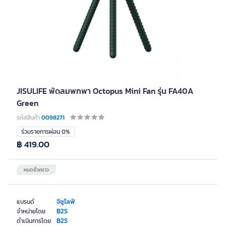
JISULIFE พัดลมพกพา Octopus Mini Fan รุ่น FA40A
Green
รหัสสินค้า
0098271
ร่วมรายการผ่อน 0%
฿ 419.00
หมดชั่วคราว
จีซูไลฟ์
แบรนด์
B2S
จำหน่ายโดย
B2S
ดำเนินการโดย