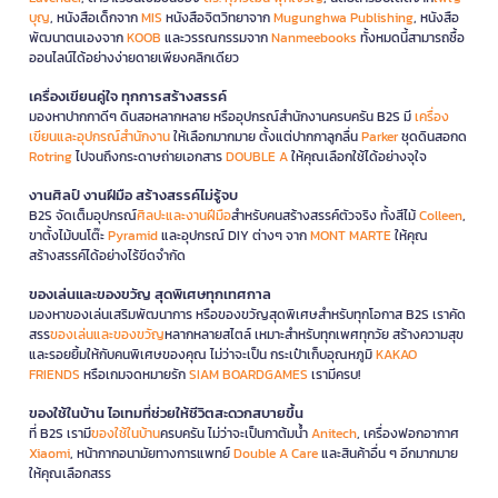
บุญ
, หนังสือเด็กจาก
MIS
หนังสือจิตวิทยาจาก
Mugunghwa Publishing
, หนังสือ
พัฒนาตนเองจาก
KOOB
และวรรณกรรมจาก
Nanmeebooks
ทั้งหมดนี้สามารถซื้อ
ออนไลน์ได้อย่างง่ายดายเพียงคลิกเดียว
เครื่องเขียนคู่ใจ ทุกการสร้างสรรค์
มองหาปากกาดีๆ ดินสอหลากหลาย หรืออุปกรณ์สำนักงานครบครัน B2S มี
เครื่อง
เขียนและอุปกรณ์สำนักงาน
ให้เลือกมากมาย ตั้งแต่ปากกาลูกลื่น
Parker
ชุดดินสอกด
Rotring
ไปจนถึงกระดาษถ่ายเอกสาร
DOUBLE A
ให้คุณเลือกใช้ได้อย่างจุใจ
งานศิลป์ งานฝีมือ สร้างสรรค์ไม่รู้จบ
B2S จัดเต็มอุปกรณ์
ศิลปะและงานฝีมือ
สำหรับคนสร้างสรรค์ตัวจริง ทั้งสีไม้
Colleen
,
ขาตั้งไม้บนโต๊ะ
Pyramid
และอุปกรณ์ DIY ต่างๆ จาก
MONT MARTE
ให้คุณ
สร้างสรรค์ได้อย่างไร้ขีดจำกัด
ของเล่นและของขวัญ สุดพิเศษทุกเทศกาล
มองหาของเล่นเสริมพัฒนาการ หรือของขวัญสุดพิเศษสำหรับทุกโอกาส B2S เราคัด
สรร
ของเล่นและของขวัญ
หลากหลายสไตล์ เหมาะสำหรับทุกเพศทุกวัย สร้างความสุข
และรอยยิ้มให้กับคนพิเศษของคุณ ไม่ว่าจะเป็น กระเป๋าเก็บอุณหภูมิ
KAKAO
FRIENDS
หรือเกมจดหมายรัก
SIAM BOARDGAMES
เรามีครบ!
ของใช้ในบ้าน ไอเทมที่ช่วยให้ชีวิตสะดวกสบายขึ้น
ที่ B2S เรามี
ของใช้ในบ้าน
ครบครัน ไม่ว่าจะเป็นกาต้มน้ำ
Anitech
, เครื่องฟอกอากาศ
Xiaomi
, หน้ากากอนามัยทางการแพทย์
Double A Care
และสินค้าอื่น ๆ อีกมากมาย
ให้คุณเลือกสรร