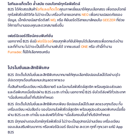
ไอทีและแก็ดเจ็ต ล้ำสมัย ตอบโจทย์ทุกไลฟ์สไตล์
B2S ได้คัดสรรสินค้า
ไอทีและแก็ดเจ็ต
คุณภาพเยี่ยมมาให้คุณเลือกสรร เพื่อตอบโจทย์
ทุกไลฟ์สไตล์ดิจิทัล ไม่ว่าจะเป็น เครื่องทำลายเอกสาร
NEO
เพื่อความปลอดภัยของ
ข้อมูล, เอ็กซ์เทอนัลฮาร์ดดิสก์
WD
, หรือ คีย์บอร์ดไร้สายเมาส์คอมโบ
GEEZER
ที่ช่วย
ให้การทำงานของคุณสะดวกสบายยิ่งขึ้น
เฟอร์นิเจอร์ดีไซน์ครบฟังก์ชั่น
นอกจากนี้ B2S ยังมี
เฟอร์นิเจอร์
ครบทุกฟังก์ชันให้คุณได้เลือกสรรเพื่อตกแต่งบ้าน
และที่ทำงาน ไม่ว่าจะเป็นโต๊ะทำงานพับได้ จากแบรนด์
ONE
หรือ เก้าอี้ทำงาน
Furradec
ก็มีให้เลือกครบครัน
โปรโมชั่นและสิทธิพิเศษ
B2S จัดเต็มโปรโมชั่นและสิทธิพิเศษมากมายให้คุณเลือกช้อปออนไลน์ได้อย่างจุใจ
อัปเดตทุกเดือนกับแคมเปญลดราคาแรง
ทั้งสินค้าเครื่องเขียน หนังสือขายดี และไอเทมไลฟ์สไตล์สุดชิค พร้อมคูปองส่วนลด
และดีลพิเศษเมื่อช้อปผ่าน B2S.co.th เท่านั้น นอกจากนี้ B2S ยังใจดีส่งฟรีทั่วประเทศ
*เมื่อสั่งครบขั้นต่ำที่บริษัทกำหนด
B2S จัดเต็มโปรโมชั่นและสิทธิพิเศษเพียบ ช้อปออนไลน์ได้เลย! ลดแรงทุกเดือน ทั้ง
เครื่องเขียน หนังสือดัง ของไอเทมไลฟ์สไตล์สุดชิค พร้อมคูปองส่วนลดพิเศษเมื่อซื้อ
ผ่าน B2S.co.th เท่านั้น และส่งฟรีทั่วไทย *เมื่อสั่งครบขั้นต่ำที่บริษัทกำหนด
B2S มีทุกอย่างตอบโจทย์ทุกไลฟ์สไตล์ ไม่ว่าจะเป็นอุปกรณ์อ่านเขียน เครื่องเขียน
ของเล่นเสริมพัฒนาการ หรือเฟอร์นิเจอร์ ช้อปง่าย สะดวก ทุกที่ ทุกเวลา แค่มี App
B2S