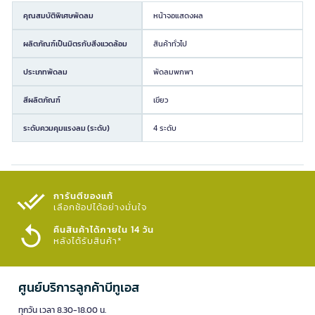
คุณสมบัติพิเศษพัดลม
หน้าจอแสดงผล
ผลิตภัณฑ์เป็นมิตรกับสิ่งแวดล้อม
สินค้าทั่วไป
ประเภทพัดลม
พัดลมพกพา
สีผลิตภัณฑ์
เขียว
ระดับควมคุมแรงลม (ระดับ)
4 ระดับ
การันตีของแท้
เลือกช้อปได้อย่างมั่นใจ​
คืนสินค้าได้ภายใน 14 วัน
หลังได้รับสินค้า*
ศูนย์บริการลูกค้าบีทูเอส
ทุกวัน เวลา 8.30-18.00 น.