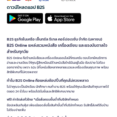
ดาวน์โหลดแอป B2S
B2S ธุรกิจในเครือ เซ็นทรัล รีเทล คอร์ปอเรชั่น จำกัด (มหาชน)
B2S Online แหล่งรวมหนังสือ เครื่องเขียน และแรงบันดาลใจ
สำหรับทุกวัย
B2S Online คือร้านหนังสือและเครื่องเขียนออนไลน์ที่ครบครัน ตอบโจทย์คนรักการ
อ่านและงานเขียน ให้คุณรู้สึกเหมือนมีร้านหนังสือใกล้ฉันอยู่ในมือ ช้อปง่าย ไม่ต้อง
ออกจากบ้าน เพราะ b2s มีทั้งหนังสือหลากหลายแนวและเครื่องเขียนคุณภาพ พร้อม
สิทธิพิเศษที่ไม่ควรพลาด!
ทำไม B2S Online คือแหล่งช้อปปิ้งที่คุณไม่ควรพลาด
ไม่ว่าคุณจะเป็นนักเรียน นักศึกษา คนทำงาน B2S พร้อมให้คุณเลือกสินค้าคุณภาพได้
ตลอด 24 ชั่วโมง พร้อมโปรโมชั่นและสิทธิพิเศษมากมาย
ฟรี! ค่าจัดส่งทั่วไทย *เมื่อสั่งครบขั้นต่ำที่บริษัทกำหนด
ช้อปเพลินเกินคุ้ม! เพียงมียอดสั่งซื้อสินค้าขั้นต่ำที่บริษัทกำหนด รับสิทธิ์ส่งฟรีถึงบ้าน
ไม่ต้องจ่ายเพิ่ม