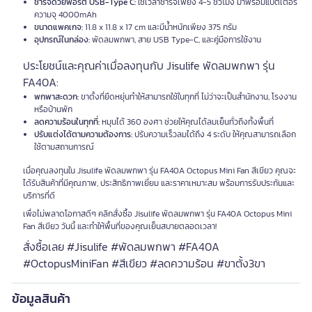
ชาร์จด้วยพอร์ต USB-Type C:
ใช้เวลาชาร์จเพียง 4-5 ชั่วโมง มาพร้อมแบตเตอรี่
ความจุ 4000mAh
ขนาดแพคเกจ:
11.8 x 11.8 x 17 cm และมีน้ำหนักเพียง 375 กรัม
อุปกรณ์ในกล่อง:
พัดลมพกพา, สาย USB Type-C, และคู่มือการใช้งาน
ประโยชน์และคุณค่าเมื่อลงทุนกับ Jisulife พัดลมพกพา รุ่น
FA40A:
พกพาสะดวก:
ขาตั้งที่ยืดหยุ่นทำให้สามารถใช้ในทุกที่ ไม่ว่าจะเป็นสำนักงาน, โรงงาน
หรือบ้านพัก
ลดความร้อนในทุกที่:
หมุนได้ 360 องศา ช่วยให้คุณได้ลมเย็นทั่วถึงทั้งพื้นที่
ปรับแต่งได้ตามความต้องการ:
ปรับความเร็วลมได้ถึง 4 ระดับ ให้คุณสามารถเลือก
ใช้ตามสถานการณ์
เมื่อคุณลงทุนใน Jisulife พัดลมพกพา รุ่น FA40A Octopus Mini Fan สีเขียว คุณจะ
ได้รับสินค้าที่มีคุณภาพ, ประสิทธิภาพเยี่ยม และราคาเหมาะสม พร้อมการรับประกันและ
บริการที่ดี
เพื่อไม่พลาดโอกาสดีๆ คลิกสั่งซื้อ Jisulife พัดลมพกพา รุ่น FA40A Octopus Mini
Fan สีเขียว วันนี้ และทำให้พื้นที่ของคุณเย็นสบายตลอดเวลา!
สั่งซื้อเลย #Jisulife #พัดลมพกพา #FA40A
#OctopusMiniFan #สีเขียว #ลดความร้อน #ขาตั้ง3ขา
ข้อมูลสินค้า