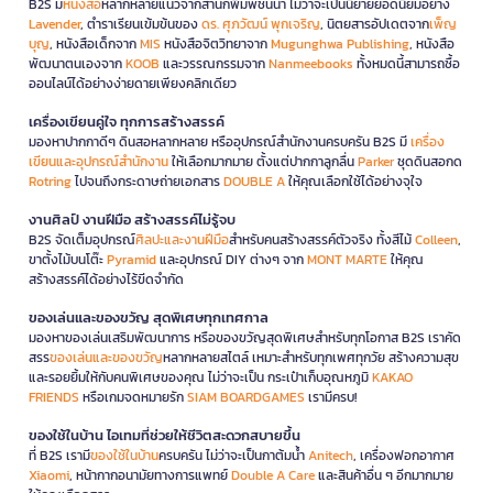
B2S มี
หนังสือ
หลากหลายแนวจากสำนักพิมพ์ชั้นนำ ไม่ว่าจะเป็นนิยายยอดนิยมอย่าง
Lavender
, ตำราเรียนเข้มข้นของ
ดร. ศุภวัฒน์ พุกเจริญ
, นิตยสารอัปเดตจาก
เพ็ญ
บุญ
, หนังสือเด็กจาก
MIS
หนังสือจิตวิทยาจาก
Mugunghwa Publishing
, หนังสือ
พัฒนาตนเองจาก
KOOB
และวรรณกรรมจาก
Nanmeebooks
ทั้งหมดนี้สามารถซื้อ
ออนไลน์ได้อย่างง่ายดายเพียงคลิกเดียว
เครื่องเขียนคู่ใจ ทุกการสร้างสรรค์
มองหาปากกาดีๆ ดินสอหลากหลาย หรืออุปกรณ์สำนักงานครบครัน B2S มี
เครื่อง
เขียนและอุปกรณ์สำนักงาน
ให้เลือกมากมาย ตั้งแต่ปากกาลูกลื่น
Parker
ชุดดินสอกด
Rotring
ไปจนถึงกระดาษถ่ายเอกสาร
DOUBLE A
ให้คุณเลือกใช้ได้อย่างจุใจ
งานศิลป์ งานฝีมือ สร้างสรรค์ไม่รู้จบ
B2S จัดเต็มอุปกรณ์
ศิลปะและงานฝีมือ
สำหรับคนสร้างสรรค์ตัวจริง ทั้งสีไม้
Colleen
,
ขาตั้งไม้บนโต๊ะ
Pyramid
และอุปกรณ์ DIY ต่างๆ จาก
MONT MARTE
ให้คุณ
สร้างสรรค์ได้อย่างไร้ขีดจำกัด
ของเล่นและของขวัญ สุดพิเศษทุกเทศกาล
มองหาของเล่นเสริมพัฒนาการ หรือของขวัญสุดพิเศษสำหรับทุกโอกาส B2S เราคัด
สรร
ของเล่นและของขวัญ
หลากหลายสไตล์ เหมาะสำหรับทุกเพศทุกวัย สร้างความสุข
และรอยยิ้มให้กับคนพิเศษของคุณ ไม่ว่าจะเป็น กระเป๋าเก็บอุณหภูมิ
KAKAO
FRIENDS
หรือเกมจดหมายรัก
SIAM BOARDGAMES
เรามีครบ!
ของใช้ในบ้าน ไอเทมที่ช่วยให้ชีวิตสะดวกสบายขึ้น
ที่ B2S เรามี
ของใช้ในบ้าน
ครบครัน ไม่ว่าจะเป็นกาต้มน้ำ
Anitech
, เครื่องฟอกอากาศ
Xiaomi
, หน้ากากอนามัยทางการแพทย์
Double A Care
และสินค้าอื่น ๆ อีกมากมาย