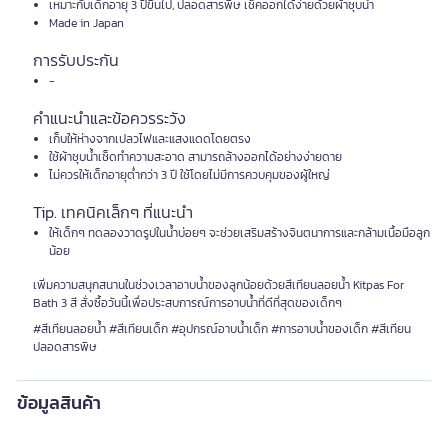
เหมาะกับเด็กอายุ 3 ปีขึ้นไป, ปลอดสารพิษ เช็คออกได้ง่ายด้วยผ้าชุบน้ำ
Made in Japan
การรับประกัน
-
คำแนะนำและข้อควรระวัง
เก็บให้ห่างจากเปลวไฟและแสงแดดโดยตรง
ใช้ผ้าชุบน้ำเช็ดทำความสะอาด สามารถล้างออกได้อย่างง่ายดาย
ไม่ควรให้เด็กอายุต่ำกว่า 3 ปี ใช้โดยไม่มีการควบคุมของผู้ใหญ่
Tip. เทคนิคเล็กๆ ที่แนะนำ
ให้เด็กๆ ทดลองวาดรูปในน้ำบ่อยๆ จะช่วยเสริมสร้างจินตนาการและกล้ามเนื้อมือลูก
น้อย
เพิ่มความสนุกสนานในช่วงเวลาอาบน้ำของลูกน้อยด้วยสีเทียนลอยน้ำ Kitpas For
Bath 3 สี สั่งซื้อวันนี้เพื่อประสบการณ์การอาบน้ำที่ดีที่สุดของเด็กๆ
#สีเทียนลอยน้ำ #สีเทียนเด็ก #อุปกรณ์อาบน้ำเด็ก #การอาบน้ำของเด็ก #สีเทียน
ปลอดสารพิษ
ข้อมูลสินค้า