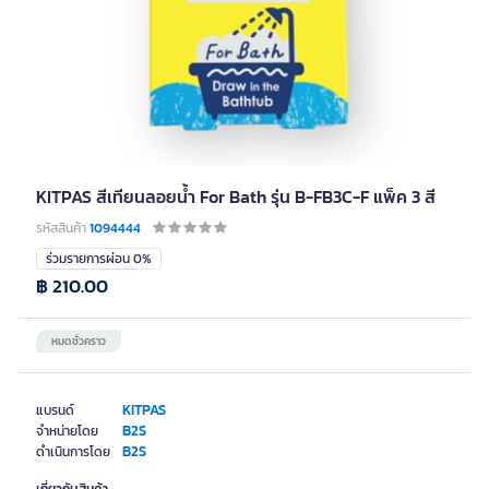
KITPAS สีเทียนลอยน้ำ For Bath รุ่น B-FB3C-F แพ็ค 3 สี
รหัสสินค้า
1094444
ร่วมรายการผ่อน 0%
฿ 210.00
หมดชั่วคราว
KITPAS
แบรนด์
B2S
จำหน่ายโดย
B2S
ดำเนินการโดย