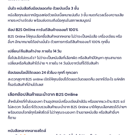
มั่นใจ หนังสือถึงมือปลอดภัย ด้วยบับเบิ้ล 3 ชั้น
หนังสือทุกเล่มจากบีทูเอสห่อด้วยบับเบิ้ลหนาแน่นถึง 3 ชั้น หมดกังวลเรื่องความเสีย
หายระหว่างจัดส่ง พร้อมส่งตรงถึงมือคุณในสภาพสมบูรณ์
ช้อป B2S Online การันตีสินค้าของแท้ 100%
B2S Online ให้คุณเลือกซื้อสินค้าหลากหลาย ไม่ว่าจะเป็นหนังสือ เครื่องเขียน หรือ
อื่นๆ อีกมากมายได้อย่างมั่นใจ ด้วยการการันตีสินค้าของแท้ 100% ทุกชิ้น
เปลี่ยน/คืนสินค้าง่าย ภายใน 14 วัน
ซื้อไปแล้วไม่ตรงใจ? ไม่ว่าจะเป็นหนังสือที่เลือกผิด หรือสินค้ามีปัญหา คุณสามารถ
เปลี่ยนหรือคืนสินค้าได้ง่าย ๆ ภายใน 14 วันนับจากวันที่ได้รับสินค้า
ช้อปออนไลน์ได้ตลอด 24 ชั่วโมง ทุกที่ ทุกเวลา
สะดวกสุดๆ! B2S online เปิดให้คุณช้อปได้ตลอดวันตลอดคืน อยากได้อะไร แค่คลิก
ก็รอรับสินค้าที่บ้านได้เลย!
เลือกช้อปสินค้าแนะนำจาก B2S Online
สำหรับใครที่กำลังมองหา ร้านอุปกรณ์เครื่องเขียนใกล้ฉัน หรืออยากแวะร้าน B2S แต่
ไม่สะดวก วันนี้เราได้รวบรวมสินค้าแนะนำจาก B2S Online มาให้คุณเลือกสรรได้ง่ายๆ
พร้อมตอบโจทย์ทุกไลฟ์สไตล์ ไม่ว่าคุณจะมองหา ร้านขายหนังสือ หรือสินค้าอื่นๆ
ก็ตาม
หนังสือหลากหลายสไตล์