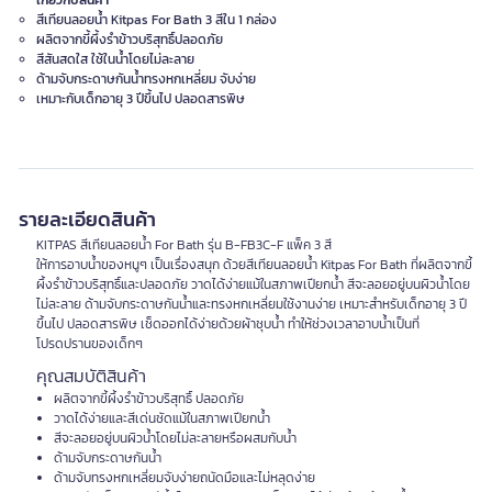
เกี่ยวกับสินค้า
สีเทียนลอยน้ำ Kitpas For Bath 3 สีใน 1 กล่อง
ผลิตจากขี้ผึ้งรำข้าวบริสุทธิ์ปลอดภัย
สีสันสดใส ใช้ในน้ำโดยไม่ละลาย
ด้ามจับกระดาษกันน้ำทรงหกเหลี่ยม จับง่าย
เหมาะกับเด็กอายุ 3 ปีขึ้นไป ปลอดสารพิษ
รายละเอียดสินค้า
KITPAS สีเทียนลอยน้ำ For Bath รุ่น B-FB3C-F แพ็ค 3 สี
ให้การอาบน้ำของหนูๆ เป็นเรื่องสนุก ด้วยสีเทียนลอยน้ำ Kitpas For Bath ที่ผลิตจากขี้
ผึ้งรำข้าวบริสุทธิ์และปลอดภัย วาดได้ง่ายแม้ในสภาพเปียกน้ำ สีจะลอยอยู่บนผิวน้ำโดย
ไม่ละลาย ด้ามจับกระดาษกันน้ำและทรงหกเหลี่ยมใช้งานง่าย เหมาะสำหรับเด็กอายุ 3 ปี
ขึ้นไป ปลอดสารพิษ เช็ดออกได้ง่ายด้วยผ้าชุบน้ำ ทำให้ช่วงเวลาอาบน้ำเป็นที่
โปรดปรานของเด็กๆ
คุณสมบัติสินค้า
ผลิตจากขี้ผึ้งรำข้าวบริสุทธิ์ ปลอดภัย
วาดได้ง่ายและสีเด่นชัดแม้ในสภาพเปียกน้ำ
สีจะลอยอยู่บนผิวน้ำโดยไม่ละลายหรือผสมกับน้ำ
ด้ามจับกระดาษกันน้ำ
ด้ามจับทรงหกเหลี่ยมจับง่ายถนัดมือและไม่หลุดง่าย