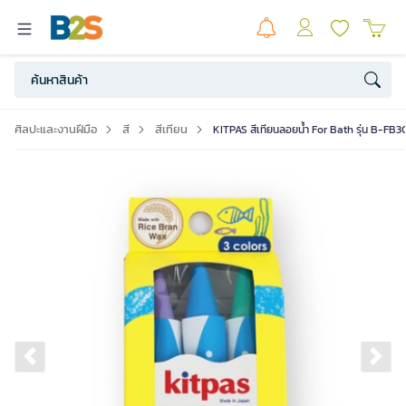
ศิลปะและงานฝีมือ
สี
สีเทียน
KITPAS สีเทียนลอยน้ำ For Bath รุ่น B-FB3C
Previous slide
Ne