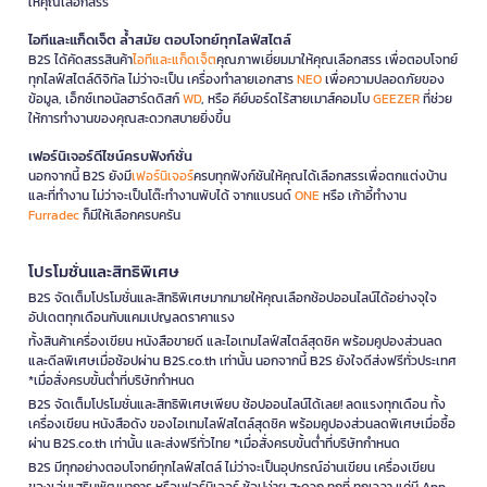
ให้คุณเลือกสรร
ไอทีและแก็ดเจ็ต ล้ำสมัย ตอบโจทย์ทุกไลฟ์สไตล์
B2S ได้คัดสรรสินค้า
ไอทีและแก็ดเจ็ต
คุณภาพเยี่ยมมาให้คุณเลือกสรร เพื่อตอบโจทย์
ทุกไลฟ์สไตล์ดิจิทัล ไม่ว่าจะเป็น เครื่องทำลายเอกสาร
NEO
เพื่อความปลอดภัยของ
ข้อมูล, เอ็กซ์เทอนัลฮาร์ดดิสก์
WD
, หรือ คีย์บอร์ดไร้สายเมาส์คอมโบ
GEEZER
ที่ช่วย
ให้การทำงานของคุณสะดวกสบายยิ่งขึ้น
เฟอร์นิเจอร์ดีไซน์ครบฟังก์ชั่น
นอกจากนี้ B2S ยังมี
เฟอร์นิเจอร์
ครบทุกฟังก์ชันให้คุณได้เลือกสรรเพื่อตกแต่งบ้าน
และที่ทำงาน ไม่ว่าจะเป็นโต๊ะทำงานพับได้ จากแบรนด์
ONE
หรือ เก้าอี้ทำงาน
Furradec
ก็มีให้เลือกครบครัน
โปรโมชั่นและสิทธิพิเศษ
B2S จัดเต็มโปรโมชั่นและสิทธิพิเศษมากมายให้คุณเลือกช้อปออนไลน์ได้อย่างจุใจ
อัปเดตทุกเดือนกับแคมเปญลดราคาแรง
ทั้งสินค้าเครื่องเขียน หนังสือขายดี และไอเทมไลฟ์สไตล์สุดชิค พร้อมคูปองส่วนลด
และดีลพิเศษเมื่อช้อปผ่าน B2S.co.th เท่านั้น นอกจากนี้ B2S ยังใจดีส่งฟรีทั่วประเทศ
*เมื่อสั่งครบขั้นต่ำที่บริษัทกำหนด
B2S จัดเต็มโปรโมชั่นและสิทธิพิเศษเพียบ ช้อปออนไลน์ได้เลย! ลดแรงทุกเดือน ทั้ง
เครื่องเขียน หนังสือดัง ของไอเทมไลฟ์สไตล์สุดชิค พร้อมคูปองส่วนลดพิเศษเมื่อซื้อ
ผ่าน B2S.co.th เท่านั้น และส่งฟรีทั่วไทย *เมื่อสั่งครบขั้นต่ำที่บริษัทกำหนด
B2S มีทุกอย่างตอบโจทย์ทุกไลฟ์สไตล์ ไม่ว่าจะเป็นอุปกรณ์อ่านเขียน เครื่องเขียน
ของเล่นเสริมพัฒนาการ หรือเฟอร์นิเจอร์ ช้อปง่าย สะดวก ทุกที่ ทุกเวลา แค่มี App