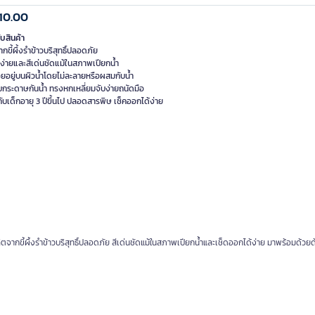
10.00
ับสินค้า
กขี้ผึ้งรำข้าวบริสุทธิ์ปลอดภัย
ง่ายและสีเด่นชัดแม้ในสภาพเปียกน้ำ
ยอยู่บนผิวน้ำโดยไม่ละลายหรือผสมกับน้ำ
บกระดาษกันน้ำ ทรงหกเหลี่ยมจับง่ายถนัดมือ
ับเด็กอายุ 3 ปีขึ้นไป ปลอดสารพิษ เช็คออกได้ง่าย
ตจากขี้ผึ้งรำข้าวบริสุทธิ์ปลอดภัย สีเด่นชัดแม้ในสภาพเปียกน้ำและเช็ดออกได้ง่าย มาพร้อมด้วยด