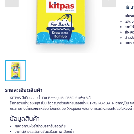
Previous slide
Next slide
฿ 2
เกี่ยวก
ผลิตจา
วาดได้
สีจะลอ
ด้ามจั
เหมาะก
รายละเอียดสินค้า
KITPAS สีเทียนลอยน้ำ For Bath รุ่น B-FB3C-S แพ็ค 3 สี
ให้การอาบน้ำของหนูๆ เป็นเรื่องสนุกด้วยสีเทียนลอยน้ำ KITPAS FOR BATH จากญี่ปุ่น ผลิ
กระดาษกันน้ำทรงหกเหลี่ยมที่จับถนัดมือ ให้หนูน้อยเพลินกับการสร้างสรรค์ได้แม้ในห้องน้ำ
ข้อมูลสินค้า
ผลิตจากขี้ผึ้งรำข้าวบริสุทธิ์ปลอดภัย
วาดได้ง่ายและสีเด่นชัดแม้ในสภาพเปียกน้ำ