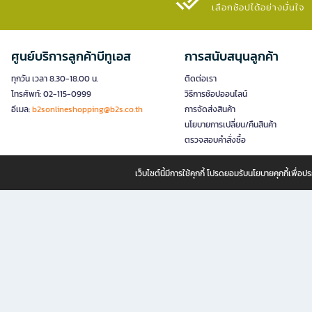
เลือกช้อปได้อย่างมั่นใจ​
ศูนย์บริการลูกค้าบีทูเอส
การสนับสนุนลูกค้า
ทุกวัน เวลา 8.30-18.00 น.
ติดต่อเรา
โทรศัพท์: 02-115-0999
วิธีการช้อปออนไลน์
อีเมล:
b2sonlineshopping@b2s.co.th
การจัดส่งสินค้า
นโยบายการเปลี่ยน/คืนสินค้า
ตรวจสอบคำสั่งซื้อ
เว็บไซต์นี้มีการใช้คุกกี้ โปรดยอมรับนโยบายคุกกี้เพื่