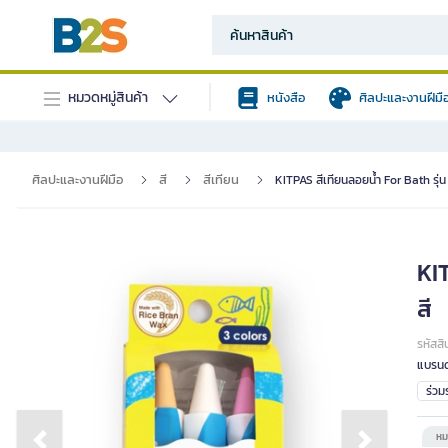
หมวดหมู่สินค้า
หนังสือ
ศิลปะและงานฝีมื
ศิลปะและงานฝีมือ
สี
สีเทียน
KITPAS สีเทียนลอยน้ำ For Bath รุ่
KI
สี
รหัสสิ
แบรนด
ร่ว
หม