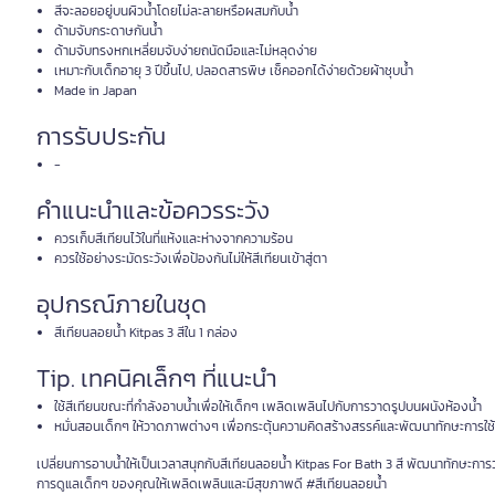
สีจะลอยอยู่บนผิวน้ำโดยไม่ละลายหรือผสมกับน้ำ
ด้ามจับกระดาษกันน้ำ
ด้ามจับทรงหกเหลี่ยมจับง่ายถนัดมือและไม่หลุดง่าย
เหมาะกับเด็กอายุ 3 ปีขึ้นไป, ปลอดสารพิษ เช็คออกได้ง่ายด้วยผ้าชุบน้ำ
Made in Japan
การรับประกัน
-
คำแนะนำและข้อควรระวัง
ควรเก็บสีเทียนไว้ในที่แห้งและห่างจากความร้อน
ควรใช้อย่างระมัดระวังเพื่อป้องกันไม่ให้สีเทียนเข้าสู่ตา
อุปกรณ์ภายในชุด
สีเทียนลอยน้ำ Kitpas 3 สีใน 1 กล่อง
Tip. เทคนิคเล็กๆ ที่แนะนำ
ใช้สีเทียนขณะที่กำลังอาบน้ำเพื่อให้เด็กๆ เพลิดเพลินไปกับการวาดรูปบนผนังห้องน้ำ
หมั่นสอนเด็กๆ ให้วาดภาพต่างๆ เพื่อกระตุ้นความคิดสร้างสรรค์และพัฒนาทักษะการใช้
เปลี่ยนการอาบน้ำให้เป็นเวลาสนุกกับสีเทียนลอยน้ำ Kitpas For Bath 3 สี พัฒนาทักษ
การดูแลเด็กๆ ของคุณให้เพลิดเพลินและมีสุขภาพดี #สีเทียนลอยน้ำ