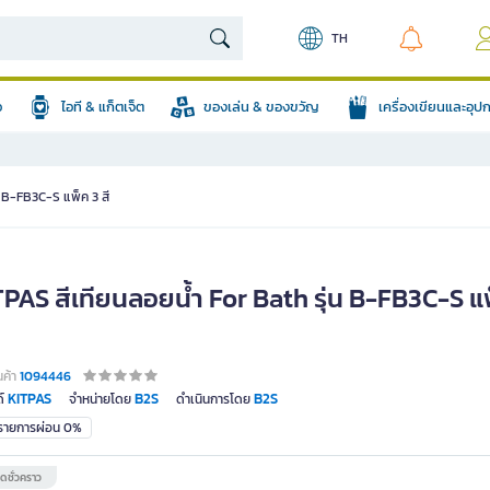
TH
อ
ไอที & แก็ตเจ็ต
ของเล่น & ของขวัญ
เครื่องเขียนและอุ
น B-FB3C-S แพ็ค 3 สี
TPAS สีเทียนลอยน้ำ For Bath รุ่น B-FB3C-S แ
นค้า
1094446
KITPAS
B2S
B2S
์
จำหน่ายโดย
ดำเนินการโดย
มรายการผ่อน 0%
ดชั่วคราว