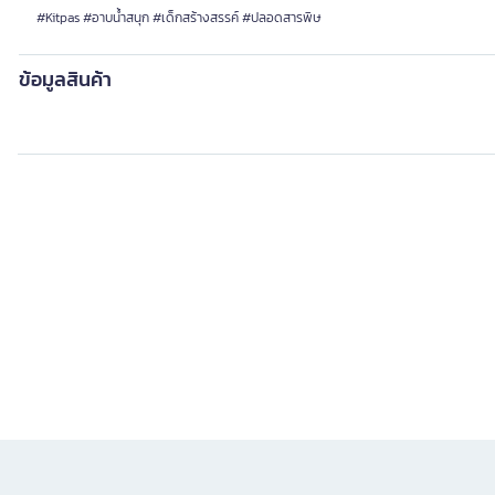
#Kitpas #อาบน้ำสนุก #เด็กสร้างสรรค์ #ปลอดสารพิษ
ข้อมูลสินค้า