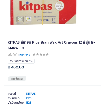
KITPAS สีเทียน Rice Bran Wax Art Crayons 12 สี รุ่น B-
KMRW-12C
รหัสสินค้า
1094449
ร่วมรายการผ่อน 0%
฿ 460.00
หมดชั่วคราว
KITPAS
แบรนด์
B2S
จำหน่ายโดย
B2S
ดำเนินการโดย