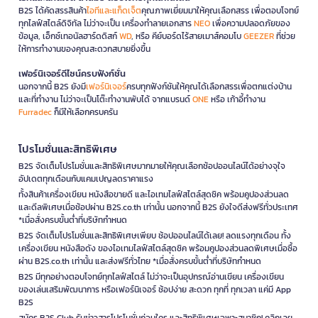
B2S ได้คัดสรรสินค้า
ไอทีและแก็ดเจ็ต
คุณภาพเยี่ยมมาให้คุณเลือกสรร เพื่อตอบโจทย์
ทุกไลฟ์สไตล์ดิจิทัล ไม่ว่าจะเป็น เครื่องทำลายเอกสาร
NEO
เพื่อความปลอดภัยของ
ข้อมูล, เอ็กซ์เทอนัลฮาร์ดดิสก์
WD
, หรือ คีย์บอร์ดไร้สายเมาส์คอมโบ
GEEZER
ที่ช่วย
ให้การทำงานของคุณสะดวกสบายยิ่งขึ้น
เฟอร์นิเจอร์ดีไซน์ครบฟังก์ชั่น
นอกจากนี้ B2S ยังมี
เฟอร์นิเจอร์
ครบทุกฟังก์ชันให้คุณได้เลือกสรรเพื่อตกแต่งบ้าน
และที่ทำงาน ไม่ว่าจะเป็นโต๊ะทำงานพับได้ จากแบรนด์
ONE
หรือ เก้าอี้ทำงาน
Furradec
ก็มีให้เลือกครบครัน
โปรโมชั่นและสิทธิพิเศษ
B2S จัดเต็มโปรโมชั่นและสิทธิพิเศษมากมายให้คุณเลือกช้อปออนไลน์ได้อย่างจุใจ
อัปเดตทุกเดือนกับแคมเปญลดราคาแรง
ทั้งสินค้าเครื่องเขียน หนังสือขายดี และไอเทมไลฟ์สไตล์สุดชิค พร้อมคูปองส่วนลด
และดีลพิเศษเมื่อช้อปผ่าน B2S.co.th เท่านั้น นอกจากนี้ B2S ยังใจดีส่งฟรีทั่วประเทศ
*เมื่อสั่งครบขั้นต่ำที่บริษัทกำหนด
B2S จัดเต็มโปรโมชั่นและสิทธิพิเศษเพียบ ช้อปออนไลน์ได้เลย! ลดแรงทุกเดือน ทั้ง
เครื่องเขียน หนังสือดัง ของไอเทมไลฟ์สไตล์สุดชิค พร้อมคูปองส่วนลดพิเศษเมื่อซื้อ
ผ่าน B2S.co.th เท่านั้น และส่งฟรีทั่วไทย *เมื่อสั่งครบขั้นต่ำที่บริษัทกำหนด
B2S มีทุกอย่างตอบโจทย์ทุกไลฟ์สไตล์ ไม่ว่าจะเป็นอุปกรณ์อ่านเขียน เครื่องเขียน
ของเล่นเสริมพัฒนาการ หรือเฟอร์นิเจอร์ ช้อปง่าย สะดวก ทุกที่ ทุกเวลา แค่มี App
B2S
สมัคร B2S Club รับข่าวสารโปรโมชั่นก่อนใคร และสิทธิพิเศษเฉพาะสมาชิก! คลิกเลย