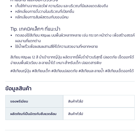
เก็บให้ห่างจากเปลวไฟ ความร้อน และบริเวณที่มีแสงแดดส่องถึง
หลีกเลี่ยงการตั้งวางในบริเวณที่เปียกชื้น
หลีกเลี่ยงการสัมผัสตรงกับของมีคม
Tip. เทคนิคเล็กๆ ที่แนะนำ
ทดลองใช้สีเทียน Kitpas บนพื้นผิวหลากหลาย เช่น กระจก หน้าต่าง เพื่อสร้างสรรค์
ผลงานที่แตกต่าง
ใช้น้ำพริ้วเพื่อผสมผสานสีให้ได้ความสวยงามที่หลากหลาย
สีเทียน Kitpas 12 สี นำเข้าจากญี่ปุ่น ผลิตจากขี้ผึ้งรำข้าวบริสุทธิ์ ปลอดภัย เช็ดออกได้
ง่ายบนพื้นผิวเรียบ ละลายน้ำได้ เหมาะสำหรับเด็ก ปลอดสารพิษ
#สีเทียนญี่ปุ่น #สีเทียนเด็ก #สีเทียนปลอดภัย #สีเทียนละลายน้ำ #สีเทียนเช็ดออกได้
ข้อมูลสินค้า
ของพรีเมียม
สินค้าทั่วไป
ผลิตภัณฑ์เป็นมิตรกับสิ่งแวดล้อม
สินค้าทั่วไป