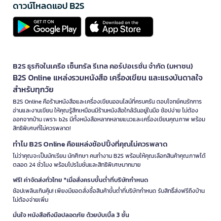
ดาวน์โหลดแอป B2S
B2S ธุรกิจในเครือ เซ็นทรัล รีเทล คอร์ปอเรชั่น จำกัด (มหาชน)
B2S Online แหล่งรวมหนังสือ เครื่องเขียน และแรงบันดาลใจ
สำหรับทุกวัย
B2S Online คือร้านหนังสือและเครื่องเขียนออนไลน์ที่ครบครัน ตอบโจทย์คนรักการ
อ่านและงานเขียน ให้คุณรู้สึกเหมือนมีร้านหนังสือใกล้ฉันอยู่ในมือ ช้อปง่าย ไม่ต้อง
ออกจากบ้าน เพราะ b2s มีทั้งหนังสือหลากหลายแนวและเครื่องเขียนคุณภาพ พร้อม
สิทธิพิเศษที่ไม่ควรพลาด!
ทำไม B2S Online คือแหล่งช้อปปิ้งที่คุณไม่ควรพลาด
ไม่ว่าคุณจะเป็นนักเรียน นักศึกษา คนทำงาน B2S พร้อมให้คุณเลือกสินค้าคุณภาพได้
ตลอด 24 ชั่วโมง พร้อมโปรโมชั่นและสิทธิพิเศษมากมาย
ฟรี! ค่าจัดส่งทั่วไทย *เมื่อสั่งครบขั้นต่ำที่บริษัทกำหนด
ช้อปเพลินเกินคุ้ม! เพียงมียอดสั่งซื้อสินค้าขั้นต่ำที่บริษัทกำหนด รับสิทธิ์ส่งฟรีถึงบ้าน
ไม่ต้องจ่ายเพิ่ม
มั่นใจ หนังสือถึงมือปลอดภัย ด้วยบับเบิ้ล 3 ชั้น