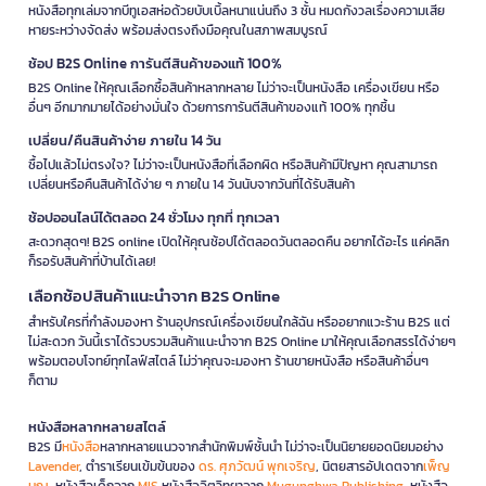
หนังสือทุกเล่มจากบีทูเอสห่อด้วยบับเบิ้ลหนาแน่นถึง 3 ชั้น หมดกังวลเรื่องความเสีย
หายระหว่างจัดส่ง พร้อมส่งตรงถึงมือคุณในสภาพสมบูรณ์
ช้อป B2S Online การันตีสินค้าของแท้ 100%
B2S Online ให้คุณเลือกซื้อสินค้าหลากหลาย ไม่ว่าจะเป็นหนังสือ เครื่องเขียน หรือ
อื่นๆ อีกมากมายได้อย่างมั่นใจ ด้วยการการันตีสินค้าของแท้ 100% ทุกชิ้น
เปลี่ยน/คืนสินค้าง่าย ภายใน 14 วัน
ซื้อไปแล้วไม่ตรงใจ? ไม่ว่าจะเป็นหนังสือที่เลือกผิด หรือสินค้ามีปัญหา คุณสามารถ
เปลี่ยนหรือคืนสินค้าได้ง่าย ๆ ภายใน 14 วันนับจากวันที่ได้รับสินค้า
ช้อปออนไลน์ได้ตลอด 24 ชั่วโมง ทุกที่ ทุกเวลา
สะดวกสุดๆ! B2S online เปิดให้คุณช้อปได้ตลอดวันตลอดคืน อยากได้อะไร แค่คลิก
ก็รอรับสินค้าที่บ้านได้เลย!
เลือกช้อปสินค้าแนะนำจาก B2S Online
สำหรับใครที่กำลังมองหา ร้านอุปกรณ์เครื่องเขียนใกล้ฉัน หรืออยากแวะร้าน B2S แต่
ไม่สะดวก วันนี้เราได้รวบรวมสินค้าแนะนำจาก B2S Online มาให้คุณเลือกสรรได้ง่ายๆ
พร้อมตอบโจทย์ทุกไลฟ์สไตล์ ไม่ว่าคุณจะมองหา ร้านขายหนังสือ หรือสินค้าอื่นๆ
ก็ตาม
หนังสือหลากหลายสไตล์
B2S มี
หนังสือ
หลากหลายแนวจากสำนักพิมพ์ชั้นนำ ไม่ว่าจะเป็นนิยายยอดนิยมอย่าง
Lavender
, ตำราเรียนเข้มข้นของ
ดร. ศุภวัฒน์ พุกเจริญ
, นิตยสารอัปเดตจาก
เพ็ญ
บุญ
, หนังสือเด็กจาก
MIS
หนังสือจิตวิทยาจาก
Mugunghwa Publishing
, หนังสือ