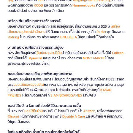
พัฒนาตนเองจาก
KOOB
และวรรณกรรมจาก
Nanmeebooks
ทั้งหมดนี้สามารถซื้อ
ออนไลน์ได้อย่างง่ายดายเพียงคลิกเดียว
เครื่องเขียนคู่ใจ ทุกการสร้างสรรค์
มองหาปากกาดีๆ ดินสอหลากหลาย หรืออุปกรณ์สำนักงานครบครัน B2S มี
เครื่อง
เขียนและอุปกรณ์สำนักงาน
ให้เลือกมากมาย ตั้งแต่ปากกาลูกลื่น
Parker
ชุดดินสอกด
Rotring
ไปจนถึงกระดาษถ่ายเอกสาร
DOUBLE A
ให้คุณเลือกใช้ได้อย่างจุใจ
งานศิลป์ งานฝีมือ สร้างสรรค์ไม่รู้จบ
B2S จัดเต็มอุปกรณ์
ศิลปะและงานฝีมือ
สำหรับคนสร้างสรรค์ตัวจริง ทั้งสีไม้
Colleen
,
ขาตั้งไม้บนโต๊ะ
Pyramid
และอุปกรณ์ DIY ต่างๆ จาก
MONT MARTE
ให้คุณ
สร้างสรรค์ได้อย่างไร้ขีดจำกัด
ของเล่นและของขวัญ สุดพิเศษทุกเทศกาล
มองหาของเล่นเสริมพัฒนาการ หรือของขวัญสุดพิเศษสำหรับทุกโอกาส B2S เราคัด
สรร
ของเล่นและของขวัญ
หลากหลายสไตล์ เหมาะสำหรับทุกเพศทุกวัย สร้างความสุข
และรอยยิ้มให้กับคนพิเศษของคุณ ไม่ว่าจะเป็น กระเป๋าเก็บอุณหภูมิ
KAKAO
FRIENDS
หรือเกมจดหมายรัก
SIAM BOARDGAMES
เรามีครบ!
ของใช้ในบ้าน ไอเทมที่ช่วยให้ชีวิตสะดวกสบายขึ้น
ที่ B2S เรามี
ของใช้ในบ้าน
ครบครัน ไม่ว่าจะเป็นกาต้มน้ำ
Anitech
, เครื่องฟอกอากาศ
Xiaomi
, หน้ากากอนามัยทางการแพทย์
Double A Care
และสินค้าอื่น ๆ อีกมากมาย
ให้คุณเลือกสรร
ไอทีและแก็ดเจ็ต ล้ำสมัย ตอบโจทย์ทุกไลฟ์สไตล์