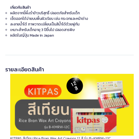
เกี่ยวกับสินค้า
ผลิตจากขี้ผึ้งรำข้าวบริสุทธิ์ ปลอดภัยสำหรับเด็ก
เช็ดออกได้ง่ายบนพื้นผิวเรียบ เช่น กระจกและหน้าต่าง
ละลายน้ำได้ ภาพวาดเปลี่ยนเป็นสีน้ำได้ด้วยพู่กัน
เหมาะสำหรับเด็กอายุ 3 ปีขึ้นไป ปลอดสารพิษ
ผลิตในญี่ปุ่น Made in Japan
รายละเอียดสินค้า
KITPAS สีเทียน Rice Bran Wax Art Crayons 12 สี รุ่น B-KMRW-12C