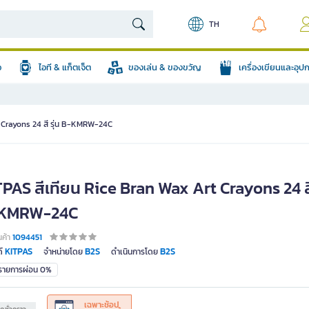
TH
อ
ไอที & แก็ตเจ็ต
ของเล่น & ของขวัญ
เครื่องเขียนและอุ
t Crayons 24 สี รุ่น B-KMRW-24C
PAS สีเทียน Rice Bran Wax Art Crayons 24 สี 
KMRW-24C
นค้า
1094451
KITPAS
B2S
B2S
์
จำหน่ายโดย
ดำเนินการโดย
มรายการผ่อน 0%
เฉพาะช้อป