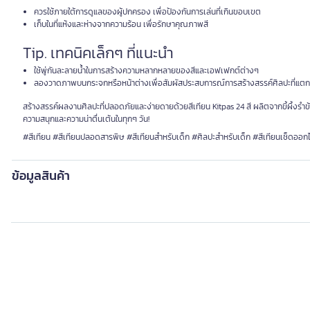
ควรใช้ภายใต้การดูแลของผู้ปกครอง เพื่อป้องกันการเล่นที่เกินขอบเขต
เก็บในที่แห้งและห่างจากความร้อน เพื่อรักษาคุณภาพสี
Tip. เทคนิคเล็กๆ ที่แนะนำ
ใช้พู่กันละลายน้ำในการสร้างความหลากหลายของสีและเอฟเฟกต์ต่างๆ
ลองวาดภาพบนกระจกหรือหน้าต่างเพื่อสัมผัสประสบการณ์การสร้างสรรค์ศิลปะที่แตก
สร้างสรรค์ผลงานศิลปะที่ปลอดภัยและง่ายดายด้วยสีเทียน Kitpas 24 สี ผลิตจากขี้ผึ้งรำข้
ความสนุกและความน่าตื่นเต้นในทุกๆ วัน!
#สีเทียน #สีเทียนปลอดสารพิษ #สีเทียนสำหรับเด็ก #ศิลปะสำหรับเด็ก #สีเทียนเช็ดออกไ
ข้อมูลสินค้า