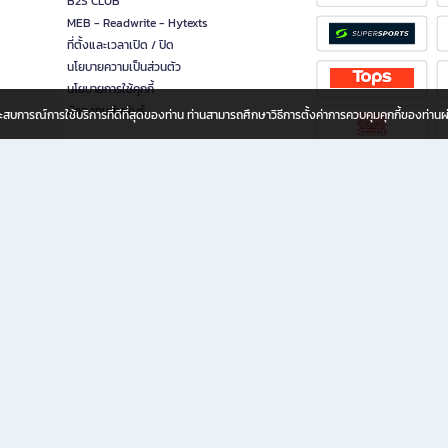
B2S CLUB
MEB - Readwrite - Hytexts
ที่ตั้งและเวลาเปิด / ปิด
นโยบายความเป็นส่วนตัว
นโยบายการใช้คุกกี้
นักลงทุนสัมพันธ์
อประสบการณ์การใช้บริการที่ดีที่สุดของท่าน ท่านสามารถศึกษาวิธีการตั้งค่าการควบคุมคุกกี้ของท่าน
ทุกวัย
ขียน ให้คุณรู้สึกเหมือนมีร้านหนังสือใกล้ฉันอยู่ในมือ ช้อปง่าย ไม่ต้องออกจากบ้าน เพราะ b2