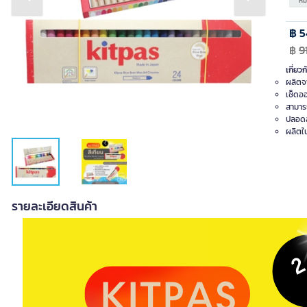
Previous slide
Next slide
หม
฿ 5
฿
9
เกี่ยวก
ผลิตจา
เช็ดออ
สามารถ
ปลอดสา
ผลิตใน
รายละเอียดสินค้า