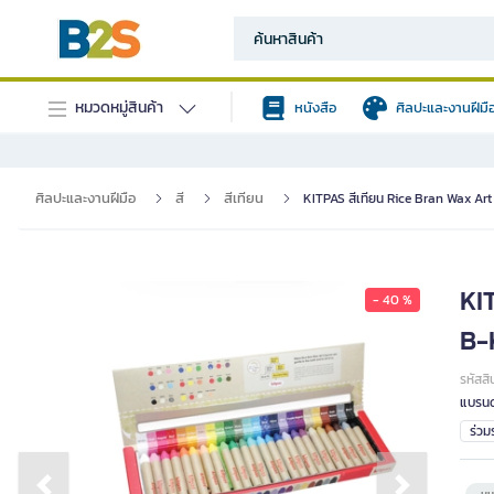
หมวดหมู่สินค้า
หนังสือ
ศิลปะและงานฝีมื
ศิลปะและงานฝีมือ
สี
สีเทียน
KITPAS สีเทียน Rice Bran Wax Ar
KIT
- 40 %
B-
รหัสสิ
แบรนด
ร่ว