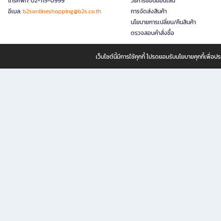
โทรศัพท์: 02-115-0999
วิธีการช้อปออนไลน์
อีเมล:
b2sonlineshopping@b2s.co.th
การจัดส่งสินค้า
นโยบายการเปลี่ยน/คืนสินค้า
ตรวจสอบคำสั่งซื้อ
เว็บไซต์นี้มีการใช้คุกกี้ โปรดยอมรับนโยบายคุกกี้เพื่
B2S ธุรกิจในเครือ เซ็นทรัล รีเทล คอร์ปอเรชั่น จำกัด (มหาชน)
B2S Online แหล่งรวมหนังสือ เครื่องเขียน และแรงบันดาลใจสำหรับ
B2S Online คือร้านหนังสือและเครื่องเขียนออนไลน์ที่ครบครัน ตอบโจทย์คนรักการอ่านและงานเ
ทำไม B2S Online คือแหล่งช้อปปิ้งที่คุณไม่ควรพลาด