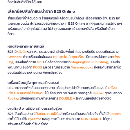
ก็รอรับสินค้าที่บ้านได้เลย!
เลือกช้อปสินค้าแนะนำจาก B2S Online
สำหรับใครที่กำลังมองหา ร้านอุปกรณ์เครื่องเขียนใกล้ฉัน หรืออยากแวะร้าน B2S แต่
ไม่สะดวก วันนี้เราได้รวบรวมสินค้าแนะนำจาก B2S Online มาให้คุณเลือกสรรได้ง่ายๆ
พร้อมตอบโจทย์ทุกไลฟ์สไตล์ ไม่ว่าคุณจะมองหา ร้านขายหนังสือ หรือสินค้าอื่นๆ
ก็ตาม
หนังสือหลากหลายสไตล์
B2S มี
หนังสือ
หลากหลายแนวจากสำนักพิมพ์ชั้นนำ ไม่ว่าจะเป็นนิยายยอดนิยมอย่าง
Lavender
, ตำราเรียนเข้มข้นของ
ดร. ศุภวัฒน์ พุกเจริญ
, นิตยสารอัปเดตจาก
เพ็ญ
บุญ
, หนังสือเด็กจาก
MIS
หนังสือจิตวิทยาจาก
Mugunghwa Publishing
, หนังสือ
พัฒนาตนเองจาก
KOOB
และวรรณกรรมจาก
Nanmeebooks
ทั้งหมดนี้สามารถซื้อ
ออนไลน์ได้อย่างง่ายดายเพียงคลิกเดียว
เครื่องเขียนคู่ใจ ทุกการสร้างสรรค์
มองหาปากกาดีๆ ดินสอหลากหลาย หรืออุปกรณ์สำนักงานครบครัน B2S มี
เครื่อง
เขียนและอุปกรณ์สำนักงาน
ให้เลือกมากมาย ตั้งแต่ปากกาลูกลื่น
Parker
ชุดดินสอกด
Rotring
ไปจนถึงกระดาษถ่ายเอกสาร
DOUBLE A
ให้คุณเลือกใช้ได้อย่างจุใจ
งานศิลป์ งานฝีมือ สร้างสรรค์ไม่รู้จบ
B2S จัดเต็มอุปกรณ์
ศิลปะและงานฝีมือ
สำหรับคนสร้างสรรค์ตัวจริง ทั้งสีไม้
Colleen
,
ขาตั้งไม้บนโต๊ะ
Pyramid
และอุปกรณ์ DIY ต่างๆ จาก
MONT MARTE
ให้คุณ
สร้างสรรค์ได้อย่างไร้ขีดจำกัด