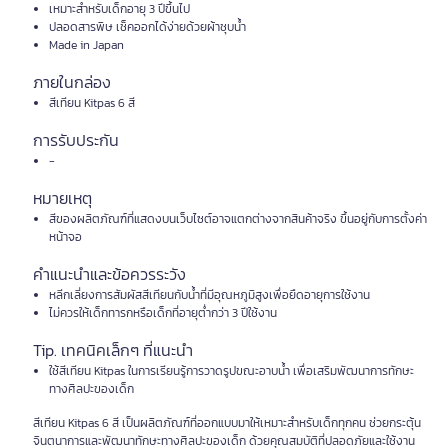
เหมาะสำหรับเด็กอายุ 3 ปีขึ้นไป
ปลอดสารพิษ เช็คออกได้ง่ายด้วยผ้าชุบน้ำ
Made in Japan
ภายในกล่อง
สีเทียน Kitpas 6 สี
การรับประกัน
-
หมายเหตุ
สีของผลิตภัณฑ์ที่แสดงบนเว็บไซต์อาจแตกต่างจากสินค้าจริง ขึ้นอยู่กับการตั้งค่า
หน้าจอ
คำแนะนำและข้อควรระวัง
หลีกเลี่ยงการสัมผัสสีเทียนกับน้ำที่มีอุณหภูมิสูงเพื่อยืดอายุการใช้งาน
ไม่ควรให้เด็กทารกหรือเด็กที่อายุต่ำกว่า 3 ปีใช้งาน
Tip. เทคนิคเล็กๆ ที่แนะนำ
ใช้สีเทียน Kitpas ในการเรียนรู้การวาดรูปขณะอาบน้ำ เพื่อเสริมพัฒนาการทักษะ
ทางศิลปะของเด็ก
สีเทียน Kitpas 6 สี เป็นผลิตภัณฑ์ที่ออกแบบมาให้เหมาะสำหรับเด็กทุกคน ช่วยกระตุ้น
จินตนาการและพัฒนาทักษะทางศิลปะของเด็ก ด้วยคุณสมบัติที่ปลอดภัยและใช้งาน