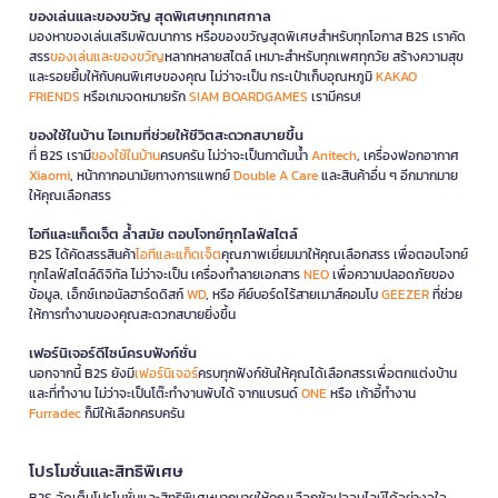
ของเล่นและของขวัญ สุดพิเศษทุกเทศกาล
มองหาของเล่นเสริมพัฒนาการ หรือของขวัญสุดพิเศษสำหรับทุกโอกาส B2S เราคัด
สรร
ของเล่นและของขวัญ
หลากหลายสไตล์ เหมาะสำหรับทุกเพศทุกวัย สร้างความสุข
และรอยยิ้มให้กับคนพิเศษของคุณ ไม่ว่าจะเป็น กระเป๋าเก็บอุณหภูมิ
KAKAO
FRIENDS
หรือเกมจดหมายรัก
SIAM BOARDGAMES
เรามีครบ!
ของใช้ในบ้าน ไอเทมที่ช่วยให้ชีวิตสะดวกสบายขึ้น
ที่ B2S เรามี
ของใช้ในบ้าน
ครบครัน ไม่ว่าจะเป็นกาต้มน้ำ
Anitech
, เครื่องฟอกอากาศ
Xiaomi
, หน้ากากอนามัยทางการแพทย์
Double A Care
และสินค้าอื่น ๆ อีกมากมาย
ให้คุณเลือกสรร
ไอทีและแก็ดเจ็ต ล้ำสมัย ตอบโจทย์ทุกไลฟ์สไตล์
B2S ได้คัดสรรสินค้า
ไอทีและแก็ดเจ็ต
คุณภาพเยี่ยมมาให้คุณเลือกสรร เพื่อตอบโจทย์
ทุกไลฟ์สไตล์ดิจิทัล ไม่ว่าจะเป็น เครื่องทำลายเอกสาร
NEO
เพื่อความปลอดภัยของ
ข้อมูล, เอ็กซ์เทอนัลฮาร์ดดิสก์
WD
, หรือ คีย์บอร์ดไร้สายเมาส์คอมโบ
GEEZER
ที่ช่วย
ให้การทำงานของคุณสะดวกสบายยิ่งขึ้น
เฟอร์นิเจอร์ดีไซน์ครบฟังก์ชั่น
นอกจากนี้ B2S ยังมี
เฟอร์นิเจอร์
ครบทุกฟังก์ชันให้คุณได้เลือกสรรเพื่อตกแต่งบ้าน
และที่ทำงาน ไม่ว่าจะเป็นโต๊ะทำงานพับได้ จากแบรนด์
ONE
หรือ เก้าอี้ทำงาน
Furradec
ก็มีให้เลือกครบครัน
โปรโมชั่นและสิทธิพิเศษ
B2S จัดเต็มโปรโมชั่นและสิทธิพิเศษมากมายให้คุณเลือกช้อปออนไลน์ได้อย่างจุใจ