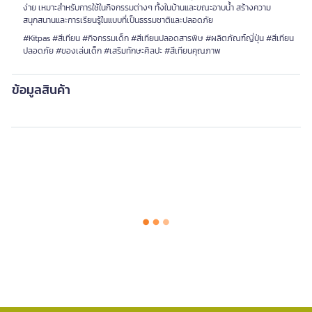
ง่าย เหมาะสำหรับการใช้ในกิจกรรมต่างๆ ทั้งในบ้านและขณะอาบน้ำ สร้างความ
สนุกสนานและการเรียนรู้ในแบบที่เป็นธรรมชาติและปลอดภัย
#Kitpas #สีเทียน #กิจกรรมเด็ก #สีเทียนปลอดสารพิษ #ผลิตภัณฑ์ญี่ปุ่น #สีเทียน
ปลอดภัย #ของเล่นเด็ก #เสริมทักษะศิลปะ #สีเทียนคุณภาพ
ข้อมูลสินค้า