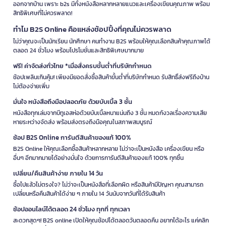
ออกจากบ้าน เพราะ b2s มีทั้งหนังสือหลากหลายแนวและเครื่องเขียนคุณภาพ พร้อม
สิทธิพิเศษที่ไม่ควรพลาด!
ทำไม B2S Online คือแหล่งช้อปปิ้งที่คุณไม่ควรพลาด
ไม่ว่าคุณจะเป็นนักเรียน นักศึกษา คนทำงาน B2S พร้อมให้คุณเลือกสินค้าคุณภาพได้
ตลอด 24 ชั่วโมง พร้อมโปรโมชั่นและสิทธิพิเศษมากมาย
ฟรี! ค่าจัดส่งทั่วไทย *เมื่อสั่งครบขั้นต่ำที่บริษัทกำหนด
ช้อปเพลินเกินคุ้ม! เพียงมียอดสั่งซื้อสินค้าขั้นต่ำที่บริษัทกำหนด รับสิทธิ์ส่งฟรีถึงบ้าน
ไม่ต้องจ่ายเพิ่ม
มั่นใจ หนังสือถึงมือปลอดภัย ด้วยบับเบิ้ล 3 ชั้น
หนังสือทุกเล่มจากบีทูเอสห่อด้วยบับเบิ้ลหนาแน่นถึง 3 ชั้น หมดกังวลเรื่องความเสีย
หายระหว่างจัดส่ง พร้อมส่งตรงถึงมือคุณในสภาพสมบูรณ์
ช้อป B2S Online การันตีสินค้าของแท้ 100%
B2S Online ให้คุณเลือกซื้อสินค้าหลากหลาย ไม่ว่าจะเป็นหนังสือ เครื่องเขียน หรือ
อื่นๆ อีกมากมายได้อย่างมั่นใจ ด้วยการการันตีสินค้าของแท้ 100% ทุกชิ้น
เปลี่ยน/คืนสินค้าง่าย ภายใน 14 วัน
ซื้อไปแล้วไม่ตรงใจ? ไม่ว่าจะเป็นหนังสือที่เลือกผิด หรือสินค้ามีปัญหา คุณสามารถ
เปลี่ยนหรือคืนสินค้าได้ง่าย ๆ ภายใน 14 วันนับจากวันที่ได้รับสินค้า
ช้อปออนไลน์ได้ตลอด 24 ชั่วโมง ทุกที่ ทุกเวลา
สะดวกสุดๆ! B2S online เปิดให้คุณช้อปได้ตลอดวันตลอดคืน อยากได้อะไร แค่คลิก