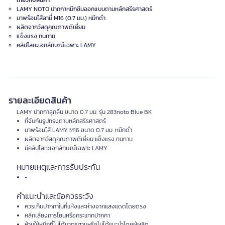
เกี่ยวกับสินค้า
LAMY NOTO ปากกาหมึกซึมออกแบบตามหลักสรีรศาสตร์
มาพร้อมไส้ลามี่ M16 (0.7 มม.) หมึกดำ
ผลิตจากวัสดุคุณภาพดีเยี่ยม
แข็งแรง ทนทาน
คลิปโลหะเอกลักษณ์เฉพาะ LAMY
รายละเอียดสินค้า
LAMY ปากกาลูกลื่น ขนาด 0.7 มม. รุ่น 283noto Blue BK
ที่จับกันรูปทรงตามหลักสรีรศาสตร์
มาพร้อมไส้ LAMY M16 ขนาด 0.7 มม. หมึกดำ
ผลิตจากวัสดุคุณภาพดีเยี่ยม แข็งแรง ทนทาน
มีคลิปโลหะเอกลักษณ์เฉพาะ LAMY
หมายเหตุและการรับประกัน
-
คำแนะนำและข้อควรระวัง
ควรเก็บปากกาในที่แห้งและห่างจากแสงแดดโดยตรง
หลีกเลี่ยงการโยนหรือกระแทกปากกา
ห้ามใช้หมึกที่ไม่ได้มาตรฐานหรือไม่ได้แนะนำโดยผู้ผลิต