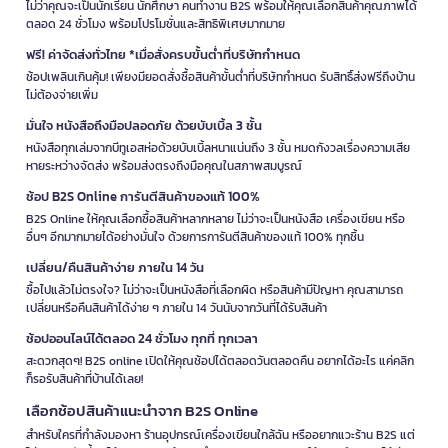
ไม่ว่าคุณจะเป็นนักเรียน นักศึกษา คนทำงาน B2S พร้อมให้คุณเลือกสินค้าคุณภาพได้
ตลอด 24 ชั่วโมง พร้อมโปรโมชั่นและสิทธิพิเศษมากมาย
ฟรี! ค่าจัดส่งทั่วไทย *เมื่อสั่งครบขั้นต่ำที่บริษัทกำหนด
ช้อปเพลินเกินคุ้ม! เพียงมียอดสั่งซื้อสินค้าขั้นต่ำที่บริษัทกำหนด รับสิทธิ์ส่งฟรีถึงบ้าน
ไม่ต้องจ่ายเพิ่ม
มั่นใจ หนังสือถึงมือปลอดภัย ด้วยบับเบิ้ล 3 ชั้น
หนังสือทุกเล่มจากบีทูเอสห่อด้วยบับเบิ้ลหนาแน่นถึง 3 ชั้น หมดกังวลเรื่องความเสีย
หายระหว่างจัดส่ง พร้อมส่งตรงถึงมือคุณในสภาพสมบูรณ์
ช้อป B2S Online การันตีสินค้าของแท้ 100%
B2S Online ให้คุณเลือกซื้อสินค้าหลากหลาย ไม่ว่าจะเป็นหนังสือ เครื่องเขียน หรือ
อื่นๆ อีกมากมายได้อย่างมั่นใจ ด้วยการการันตีสินค้าของแท้ 100% ทุกชิ้น
เปลี่ยน/คืนสินค้าง่าย ภายใน 14 วัน
ซื้อไปแล้วไม่ตรงใจ? ไม่ว่าจะเป็นหนังสือที่เลือกผิด หรือสินค้ามีปัญหา คุณสามารถ
เปลี่ยนหรือคืนสินค้าได้ง่าย ๆ ภายใน 14 วันนับจากวันที่ได้รับสินค้า
ช้อปออนไลน์ได้ตลอด 24 ชั่วโมง ทุกที่ ทุกเวลา
สะดวกสุดๆ! B2S online เปิดให้คุณช้อปได้ตลอดวันตลอดคืน อยากได้อะไร แค่คลิก
ก็รอรับสินค้าที่บ้านได้เลย!
เลือกช้อปสินค้าแนะนำจาก B2S Online
สำหรับใครที่กำลังมองหา ร้านอุปกรณ์เครื่องเขียนใกล้ฉัน หรืออยากแวะร้าน B2S แต่