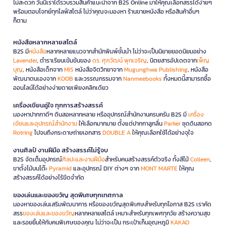
ไม่สะดวก วันนี้เราได้รวบรวมสินค้าแนะนำจาก B2S Online มาให้คุณเลือกสรรได้ง่ายๆ
พร้อมตอบโจทย์ทุกไลฟ์สไตล์ ไม่ว่าคุณจะมองหา ร้านขายหนังสือ หรือสินค้าอื่นๆ
ก็ตาม
หนังสือหลากหลายสไตล์
B2S มี
หนังสือ
หลากหลายแนวจากสำนักพิมพ์ชั้นนำ ไม่ว่าจะเป็นนิยายยอดนิยมอย่าง
Lavender
, ตำราเรียนเข้มข้นของ
ดร. ศุภวัฒน์ พุกเจริญ
, นิตยสารอัปเดตจาก
เพ็ญ
บุญ
, หนังสือเด็กจาก
MIS
หนังสือจิตวิทยาจาก
Mugunghwa Publishing
, หนังสือ
พัฒนาตนเองจาก
KOOB
และวรรณกรรมจาก
Nanmeebooks
ทั้งหมดนี้สามารถซื้อ
ออนไลน์ได้อย่างง่ายดายเพียงคลิกเดียว
เครื่องเขียนคู่ใจ ทุกการสร้างสรรค์
มองหาปากกาดีๆ ดินสอหลากหลาย หรืออุปกรณ์สำนักงานครบครัน B2S มี
เครื่อง
เขียนและอุปกรณ์สำนักงาน
ให้เลือกมากมาย ตั้งแต่ปากกาลูกลื่น
Parker
ชุดดินสอกด
Rotring
ไปจนถึงกระดาษถ่ายเอกสาร
DOUBLE A
ให้คุณเลือกใช้ได้อย่างจุใจ
งานศิลป์ งานฝีมือ สร้างสรรค์ไม่รู้จบ
B2S จัดเต็มอุปกรณ์
ศิลปะและงานฝีมือ
สำหรับคนสร้างสรรค์ตัวจริง ทั้งสีไม้
Colleen
,
ขาตั้งไม้บนโต๊ะ
Pyramid
และอุปกรณ์ DIY ต่างๆ จาก
MONT MARTE
ให้คุณ
สร้างสรรค์ได้อย่างไร้ขีดจำกัด
ของเล่นและของขวัญ สุดพิเศษทุกเทศกาล
มองหาของเล่นเสริมพัฒนาการ หรือของขวัญสุดพิเศษสำหรับทุกโอกาส B2S เราคัด
สรร
ของเล่นและของขวัญ
หลากหลายสไตล์ เหมาะสำหรับทุกเพศทุกวัย สร้างความสุข
และรอยยิ้มให้กับคนพิเศษของคุณ ไม่ว่าจะเป็น กระเป๋าเก็บอุณหภูมิ
KAKAO