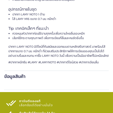
อุปกรณ์ภายในชุด
ปากกา LAMY NOTO 1 ด้าม
ไส้ LAMY M16 ขนาด 0.7 มม. หมึกดำ
Tip: เทคนิคเล็กๆ ที่แนะนำ
ควรหมุนหัวปากกาก่อนใช้งานทุกครั้งเพื่อความไหลลื่นของหมึก
เลือกใช้กระดาษคุณภาพดี เพื่อการเขียนที่ลื่นและคมชัดยิ่งขึ้น
ปากกา LAMY NOTO มีดีไซน์ที่ทันสมัยและออกแบบตามหลักสรีรศาสตร์ มาพร้อมไส้
ปากกาขนาด 0.7 มม. หมึกดำ ที่ช่วยเสริมประสิทธิภาพให้การเขียนของคุณเป็นไปได้
อย่างราบรื่นและคงทน หาซื้อ LAMY NOTO วันนี้ เพื่อความเป็นมืออาชีพที่ไม่เหมือนใคร!
#ปากกาหมึกซึม #LAMY #LAMYNOTO #ปากกาดีไซน์สวย #ปากกาเขียนลื่น
ข้อมูลสินค้า
การันตีของแท้
เลือกช้อปได้อย่างมั่นใจ​