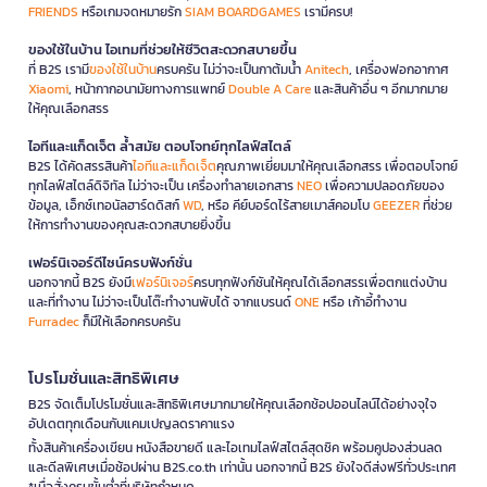
FRIENDS
หรือเกมจดหมายรัก
SIAM BOARDGAMES
เรามีครบ!
ของใช้ในบ้าน ไอเทมที่ช่วยให้ชีวิตสะดวกสบายขึ้น
ที่ B2S เรามี
ของใช้ในบ้าน
ครบครัน ไม่ว่าจะเป็นกาต้มน้ำ
Anitech
, เครื่องฟอกอากาศ
Xiaomi
, หน้ากากอนามัยทางการแพทย์
Double A Care
และสินค้าอื่น ๆ อีกมากมาย
ให้คุณเลือกสรร
ไอทีและแก็ดเจ็ต ล้ำสมัย ตอบโจทย์ทุกไลฟ์สไตล์
B2S ได้คัดสรรสินค้า
ไอทีและแก็ดเจ็ต
คุณภาพเยี่ยมมาให้คุณเลือกสรร เพื่อตอบโจทย์
ทุกไลฟ์สไตล์ดิจิทัล ไม่ว่าจะเป็น เครื่องทำลายเอกสาร
NEO
เพื่อความปลอดภัยของ
ข้อมูล, เอ็กซ์เทอนัลฮาร์ดดิสก์
WD
, หรือ คีย์บอร์ดไร้สายเมาส์คอมโบ
GEEZER
ที่ช่วย
ให้การทำงานของคุณสะดวกสบายยิ่งขึ้น
เฟอร์นิเจอร์ดีไซน์ครบฟังก์ชั่น
นอกจากนี้ B2S ยังมี
เฟอร์นิเจอร์
ครบทุกฟังก์ชันให้คุณได้เลือกสรรเพื่อตกแต่งบ้าน
และที่ทำงาน ไม่ว่าจะเป็นโต๊ะทำงานพับได้ จากแบรนด์
ONE
หรือ เก้าอี้ทำงาน
Furradec
ก็มีให้เลือกครบครัน
โปรโมชั่นและสิทธิพิเศษ
B2S จัดเต็มโปรโมชั่นและสิทธิพิเศษมากมายให้คุณเลือกช้อปออนไลน์ได้อย่างจุใจ
อัปเดตทุกเดือนกับแคมเปญลดราคาแรง
ทั้งสินค้าเครื่องเขียน หนังสือขายดี และไอเทมไลฟ์สไตล์สุดชิค พร้อมคูปองส่วนลด
และดีลพิเศษเมื่อช้อปผ่าน B2S.co.th เท่านั้น นอกจากนี้ B2S ยังใจดีส่งฟรีทั่วประเทศ
*เมื่อสั่งครบขั้นต่ำที่บริษัทกำหนด