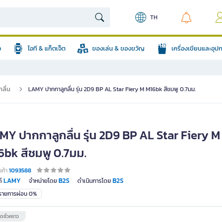
TH
อ
ไอที & แก็ตเจ็ต
ของเล่น & ของขวัญ
เครื่องเขียนและอุ
ลื่น
LAMY ปากกาลูกลื่น รุ่น 2D9 BP AL Star Fiery M M16bk สีชมพู 0.7มม.
MY ปากกาลูกลื่น รุ่น 2D9 BP AL Star Fiery M
6bk สีชมพู 0.7มม.
นค้า
1093588
LAMY
B2S
B2S
์
จำหน่ายโดย
ดำเนินการโดย
มรายการผ่อน 0%
ดชั่วคราว