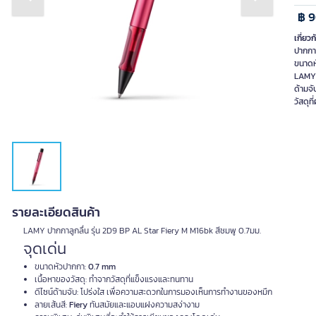
Previous slide
Next slide
฿ 
เกี่ยวก
ปากกา
ขนาดห
LAMY 
ด้ามจ
วัสดุ
รายละเอียดสินค้า
LAMY ปากกาลูกลื่น รุ่น 2D9 BP AL Star Fiery M M16bk สีชมพู 0.7มม.
จุดเด่น
ขนาดหัวปากกา:
0.7 mm
เนื้อหาของวัสดุ: ทำจากวัสดุที่แข็งแรงและทนทาน
ดีไซน์ด้ามจับ: โปร่งใส เพื่อความสะดวกในการมองเห็นการทำงานของหมึก
ลายเส้นสี:
Fiery
ทันสมัยและแอบแฝงความสง่างาม