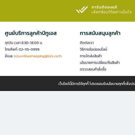
การันตีของแท้
เลือกช้อปได้อย่างมั่นใจ​
ศูนย์บริการลูกค้าบีทูเอส
การสนับสนุนลูกค้า
ทุกวัน เวลา 8.30-18.00 น.
ติดต่อเรา
โทรศัพท์: 02-115-0999
วิธีการช้อปออนไลน์
อีเมล:
b2sonlineshopping@b2s.co.th
การจัดส่งสินค้า
นโยบายการเปลี่ยน/คืนสินค้า
ตรวจสอบคำสั่งซื้อ
เว็บไซต์นี้มีการใช้คุกกี้ โปรดยอมรับนโยบายคุกกี้เพื่