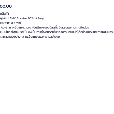
900.00
ับสินค้า
ลูกลื่น LAMY AL-star 2024 สี fiery
ัวปากกา 0.7 mm
AL-star จะชื่นชมความเบาเป็นพิเศษของวัสดุที่แข็งแรงและทนทานอีกด้วย
ับแบบโปร่งใสยังช่วยให้มองเห็นการทำงานด้านในของการป้อนหมึกได้อย่างเปิดเผย การผสมผสาน
ที่ผสมผสานระหว่างความแข็งแกร่งและความสง่างาม