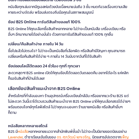
หนังสือทุกเล่มจากบีทูเอสห่อด้วยบับเบิ้ลหนาแน่นถึง 3 ชั้น หมดกังวลเรื่องความเสีย
หายระหว่างจัดส่ง พร้อมส่งตรงถึงมือคุณในสภาพสมบูรณ์
ช้อป B2S Online การันตีสินค้าของแท้ 100%
B2S Online ให้คุณเลือกซื้อสินค้าหลากหลาย ไม่ว่าจะเป็นหนังสือ เครื่องเขียน หรือ
อื่นๆ อีกมากมายได้อย่างมั่นใจ ด้วยการการันตีสินค้าของแท้ 100% ทุกชิ้น
เปลี่ยน/คืนสินค้าง่าย ภายใน 14 วัน
ซื้อไปแล้วไม่ตรงใจ? ไม่ว่าจะเป็นหนังสือที่เลือกผิด หรือสินค้ามีปัญหา คุณสามารถ
เปลี่ยนหรือคืนสินค้าได้ง่าย ๆ ภายใน 14 วันนับจากวันที่ได้รับสินค้า
ช้อปออนไลน์ได้ตลอด 24 ชั่วโมง ทุกที่ ทุกเวลา
สะดวกสุดๆ! B2S online เปิดให้คุณช้อปได้ตลอดวันตลอดคืน อยากได้อะไร แค่คลิก
ก็รอรับสินค้าที่บ้านได้เลย!
เลือกช้อปสินค้าแนะนำจาก B2S Online
สำหรับใครที่กำลังมองหา ร้านอุปกรณ์เครื่องเขียนใกล้ฉัน หรืออยากแวะร้าน B2S แต่
ไม่สะดวก วันนี้เราได้รวบรวมสินค้าแนะนำจาก B2S Online มาให้คุณเลือกสรรได้ง่ายๆ
พร้อมตอบโจทย์ทุกไลฟ์สไตล์ ไม่ว่าคุณจะมองหา ร้านขายหนังสือ หรือสินค้าอื่นๆ
ก็ตาม
หนังสือหลากหลายสไตล์
B2S มี
หนังสือ
หลากหลายแนวจากสำนักพิมพ์ชั้นนำ ไม่ว่าจะเป็นนิยายยอดนิยมอย่าง
Lavender
, ตำราเรียนเข้มข้นของ
ดร. ศุภวัฒน์ พุกเจริญ
, นิตยสารอัปเดตจาก
เพ็ญ