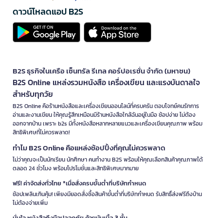
ดาวน์โหลดแอป B2S
B2S ธุรกิจในเครือ เซ็นทรัล รีเทล คอร์ปอเรชั่น จำกัด (มหาชน)
B2S Online แหล่งรวมหนังสือ เครื่องเขียน และแรงบันดาลใจ
สำหรับทุกวัย
B2S Online คือร้านหนังสือและเครื่องเขียนออนไลน์ที่ครบครัน ตอบโจทย์คนรักการ
อ่านและงานเขียน ให้คุณรู้สึกเหมือนมีร้านหนังสือใกล้ฉันอยู่ในมือ ช้อปง่าย ไม่ต้อง
ออกจากบ้าน เพราะ b2s มีทั้งหนังสือหลากหลายแนวและเครื่องเขียนคุณภาพ พร้อม
สิทธิพิเศษที่ไม่ควรพลาด!
ทำไม B2S Online คือแหล่งช้อปปิ้งที่คุณไม่ควรพลาด
ไม่ว่าคุณจะเป็นนักเรียน นักศึกษา คนทำงาน B2S พร้อมให้คุณเลือกสินค้าคุณภาพได้
ตลอด 24 ชั่วโมง พร้อมโปรโมชั่นและสิทธิพิเศษมากมาย
ฟรี! ค่าจัดส่งทั่วไทย *เมื่อสั่งครบขั้นต่ำที่บริษัทกำหนด
ช้อปเพลินเกินคุ้ม! เพียงมียอดสั่งซื้อสินค้าขั้นต่ำที่บริษัทกำหนด รับสิทธิ์ส่งฟรีถึงบ้าน
ไม่ต้องจ่ายเพิ่ม
มั่นใจ หนังสือถึงมือปลอดภัย ด้วยบับเบิ้ล 3 ชั้น