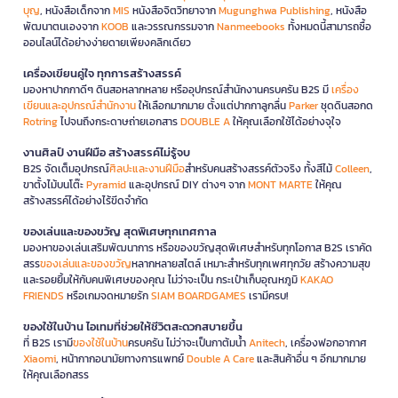
บุญ
, หนังสือเด็กจาก
MIS
หนังสือจิตวิทยาจาก
Mugunghwa Publishing
, หนังสือ
พัฒนาตนเองจาก
KOOB
และวรรณกรรมจาก
Nanmeebooks
ทั้งหมดนี้สามารถซื้อ
ออนไลน์ได้อย่างง่ายดายเพียงคลิกเดียว
เครื่องเขียนคู่ใจ ทุกการสร้างสรรค์
มองหาปากกาดีๆ ดินสอหลากหลาย หรืออุปกรณ์สำนักงานครบครัน B2S มี
เครื่อง
เขียนและอุปกรณ์สำนักงาน
ให้เลือกมากมาย ตั้งแต่ปากกาลูกลื่น
Parker
ชุดดินสอกด
Rotring
ไปจนถึงกระดาษถ่ายเอกสาร
DOUBLE A
ให้คุณเลือกใช้ได้อย่างจุใจ
งานศิลป์ งานฝีมือ สร้างสรรค์ไม่รู้จบ
B2S จัดเต็มอุปกรณ์
ศิลปะและงานฝีมือ
สำหรับคนสร้างสรรค์ตัวจริง ทั้งสีไม้
Colleen
,
ขาตั้งไม้บนโต๊ะ
Pyramid
และอุปกรณ์ DIY ต่างๆ จาก
MONT MARTE
ให้คุณ
สร้างสรรค์ได้อย่างไร้ขีดจำกัด
ของเล่นและของขวัญ สุดพิเศษทุกเทศกาล
มองหาของเล่นเสริมพัฒนาการ หรือของขวัญสุดพิเศษสำหรับทุกโอกาส B2S เราคัด
สรร
ของเล่นและของขวัญ
หลากหลายสไตล์ เหมาะสำหรับทุกเพศทุกวัย สร้างความสุข
และรอยยิ้มให้กับคนพิเศษของคุณ ไม่ว่าจะเป็น กระเป๋าเก็บอุณหภูมิ
KAKAO
FRIENDS
หรือเกมจดหมายรัก
SIAM BOARDGAMES
เรามีครบ!
ของใช้ในบ้าน ไอเทมที่ช่วยให้ชีวิตสะดวกสบายขึ้น
ที่ B2S เรามี
ของใช้ในบ้าน
ครบครัน ไม่ว่าจะเป็นกาต้มน้ำ
Anitech
, เครื่องฟอกอากาศ
Xiaomi
, หน้ากากอนามัยทางการแพทย์
Double A Care
และสินค้าอื่น ๆ อีกมากมาย
ให้คุณเลือกสรร