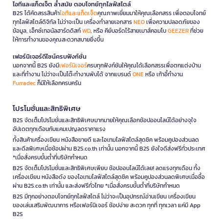
ไอทีและแก็ดเจ็ต ล้ำสมัย ตอบโจทย์ทุกไลฟ์สไตล์
B2S ได้คัดสรรสินค้า
ไอทีและแก็ดเจ็ต
คุณภาพเยี่ยมมาให้คุณเลือกสรร เพื่อตอบโจทย์
ทุกไลฟ์สไตล์ดิจิทัล ไม่ว่าจะเป็น เครื่องทำลายเอกสาร
NEO
เพื่อความปลอดภัยของ
ข้อมูล, เอ็กซ์เทอนัลฮาร์ดดิสก์
WD
, หรือ คีย์บอร์ดไร้สายเมาส์คอมโบ
GEEZER
ที่ช่วย
ให้การทำงานของคุณสะดวกสบายยิ่งขึ้น
เฟอร์นิเจอร์ดีไซน์ครบฟังก์ชั่น
นอกจากนี้ B2S ยังมี
เฟอร์นิเจอร์
ครบทุกฟังก์ชันให้คุณได้เลือกสรรเพื่อตกแต่งบ้าน
และที่ทำงาน ไม่ว่าจะเป็นโต๊ะทำงานพับได้ จากแบรนด์
ONE
หรือ เก้าอี้ทำงาน
Furradec
ก็มีให้เลือกครบครัน
โปรโมชั่นและสิทธิพิเศษ
B2S จัดเต็มโปรโมชั่นและสิทธิพิเศษมากมายให้คุณเลือกช้อปออนไลน์ได้อย่างจุใจ
อัปเดตทุกเดือนกับแคมเปญลดราคาแรง
ทั้งสินค้าเครื่องเขียน หนังสือขายดี และไอเทมไลฟ์สไตล์สุดชิค พร้อมคูปองส่วนลด
และดีลพิเศษเมื่อช้อปผ่าน B2S.co.th เท่านั้น นอกจากนี้ B2S ยังใจดีส่งฟรีทั่วประเทศ
*เมื่อสั่งครบขั้นต่ำที่บริษัทกำหนด
B2S จัดเต็มโปรโมชั่นและสิทธิพิเศษเพียบ ช้อปออนไลน์ได้เลย! ลดแรงทุกเดือน ทั้ง
เครื่องเขียน หนังสือดัง ของไอเทมไลฟ์สไตล์สุดชิค พร้อมคูปองส่วนลดพิเศษเมื่อซื้อ
ผ่าน B2S.co.th เท่านั้น และส่งฟรีทั่วไทย *เมื่อสั่งครบขั้นต่ำที่บริษัทกำหนด
B2S มีทุกอย่างตอบโจทย์ทุกไลฟ์สไตล์ ไม่ว่าจะเป็นอุปกรณ์อ่านเขียน เครื่องเขียน
ของเล่นเสริมพัฒนาการ หรือเฟอร์นิเจอร์ ช้อปง่าย สะดวก ทุกที่ ทุกเวลา แค่มี App
B2S