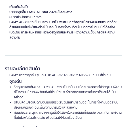
เกี่ยวกับสินค้า
ปากกาลูกลื่น LAMY AL-star 2024 สี aquatic
ขนาดหัวปากกา 0.7 mm
LAMY AL-star จะชื่นชมความเบาเป็นพิเศษของวัสดุที่แข็งแรงและทนทานอีกด้วย
ด้ามจับแบบโปร่งใสยังช่วยให้มองเห็นการทำงานด้านในของการป้อนหมึกได้อย่าง
เปิดเผย การผสมผสานระหว่างวัสดุที่ผสมผสานระหว่างความแข็งแกร่งและความ
รายละเอียดสินค้า
LAMY ปากกาลูกลื่น รุ่น 2E1 BP AL Star Aquatic M M16bk 0.7 มม. สีน้ำเงิน
จุดเด่น
วัสดุเบาและแข็งแรง: LAMY AL-star เป็นที่ชื่นชมเนื่องมาจากการใช้วัสดุแบบพิเศษ
ที่ให้ความแข็งแรงพร้อมทั้งมีน้ำหนักเบา อำนวยความสะดวกในการใช้งานได้เป็น
อย่างดี
ดีไซน์สุดโปร่งใส: ด้ามจับแบบโปร่งใสช่วยให้สามารถมองเห็นการทำงานของระบบ
ป้อนหมึกได้ชัดเจนเพิ่มความน่าสนใจและสวยงาม
ทันสมัยและสะดุดตา: ปากการุ่นนี้มีให้เลือกในหลายสีสันที่ทันสมัย เหมาะกับการใช้งาน
ที่เน้นไลฟ์สไตล์โดดเด่น เพิ่มสไตล์ให้กับเครื่องเขียน