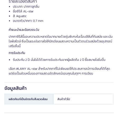
รายละเอียดสินค้า
ประเภท: ปากกาลูกลื่น
ชื่อซีรีส์: AL-star
สี: Aquatic
ขนาดหัวปากกา: 0.7 mm
คำแนะนำและข้อควรระวัง
ปากกาซีรีส์นี้มอบความประหลาดใจมากมายด้วยรุ่นพิเศษในเรื่องสีสันที่ทันสมัย และเน้น
ไลฟ์สไตล์ ซึ่งเป็นแรงบันดาลใจให้นักเขียนแสดงความเป็นตัวตนร่วมสมัยด้วยอุปกรณ์
เสริมชิ้นนี้
การรับประกัน
รับประกัน 2 ปี: มั่นใจได้ด้วยการรับประกันจากผู้ผลิตถึง 2 ปี ซื้อสบายใจยิ่งขึ้น
เลือก #LAMY AL-star สำหรับปากกาที่ไม่เพียงแต่ให้ประสบการณ์การเขียนที่ดีที่สุด
แต่ยังเป็นส่วนหนึ่งของการแสดงอัตลักษณ์ของคุณในทุกๆ การเขียน
ข้อมูลสินค้า
ผลิตภัณฑ์เป็นมิตรกับสิ่งแวดล้อม
สินค้าทั่วไป