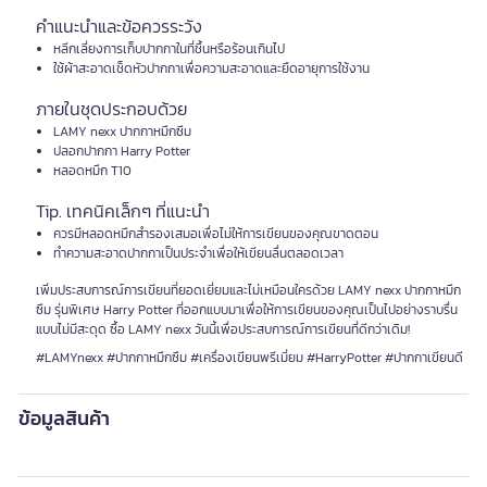
คำแนะนำและข้อควรระวัง
หลีกเลี่ยงการเก็บปากกาในที่ชื้นหรือร้อนเกินไป
ใช้ผ้าสะอาดเช็ดหัวปากกาเพื่อความสะอาดและยืดอายุการใช้งาน
ภายในชุดประกอบด้วย
LAMY nexx ปากกาหมึกซึม
ปลอกปากกา Harry Potter
หลอดหมึก T10
Tip. เทคนิคเล็กๆ ที่แนะนำ
ควรมีหลอดหมึกสำรองเสมอเพื่อไม่ให้การเขียนของคุณขาดตอน
ทำความสะอาดปากกาเป็นประจำเพื่อให้เขียนลื่นตลอดเวลา
เพิ่มประสบการณ์การเขียนที่ยอดเยี่ยมและไม่เหมือนใครด้วย LAMY nexx ปากกาหมึก
ซึม รุ่นพิเศษ Harry Potter ที่ออกแบบมาเพื่อให้การเขียนของคุณเป็นไปอย่างราบรื่น
แบบไม่มีสะดุด ซื้อ LAMY nexx วันนี้เพื่อประสบการณ์การเขียนที่ดีกว่าเดิม!
#LAMYnexx #ปากกาหมึกซึม #เครื่องเขียนพรีเมี่ยม #HarryPotter #ปากกาเขียนดี
ข้อมูลสินค้า