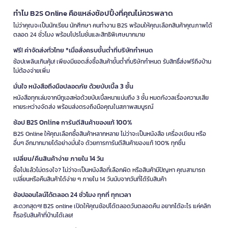
ทำไม B2S Online คือแหล่งช้อปปิ้งที่คุณไม่ควรพลาด
ไม่ว่าคุณจะเป็นนักเรียน นักศึกษา คนทำงาน B2S พร้อมให้คุณเลือกสินค้าคุณภาพได้
ตลอด 24 ชั่วโมง พร้อมโปรโมชั่นและสิทธิพิเศษมากมาย
ฟรี! ค่าจัดส่งทั่วไทย *เมื่อสั่งครบขั้นต่ำที่บริษัทกำหนด
ช้อปเพลินเกินคุ้ม! เพียงมียอดสั่งซื้อสินค้าขั้นต่ำที่บริษัทกำหนด รับสิทธิ์ส่งฟรีถึงบ้าน
ไม่ต้องจ่ายเพิ่ม
มั่นใจ หนังสือถึงมือปลอดภัย ด้วยบับเบิ้ล 3 ชั้น
หนังสือทุกเล่มจากบีทูเอสห่อด้วยบับเบิ้ลหนาแน่นถึง 3 ชั้น หมดกังวลเรื่องความเสีย
หายระหว่างจัดส่ง พร้อมส่งตรงถึงมือคุณในสภาพสมบูรณ์
ช้อป B2S Online การันตีสินค้าของแท้ 100%
B2S Online ให้คุณเลือกซื้อสินค้าหลากหลาย ไม่ว่าจะเป็นหนังสือ เครื่องเขียน หรือ
อื่นๆ อีกมากมายได้อย่างมั่นใจ ด้วยการการันตีสินค้าของแท้ 100% ทุกชิ้น
เปลี่ยน/คืนสินค้าง่าย ภายใน 14 วัน
ซื้อไปแล้วไม่ตรงใจ? ไม่ว่าจะเป็นหนังสือที่เลือกผิด หรือสินค้ามีปัญหา คุณสามารถ
เปลี่ยนหรือคืนสินค้าได้ง่าย ๆ ภายใน 14 วันนับจากวันที่ได้รับสินค้า
ช้อปออนไลน์ได้ตลอด 24 ชั่วโมง ทุกที่ ทุกเวลา
สะดวกสุดๆ! B2S online เปิดให้คุณช้อปได้ตลอดวันตลอดคืน อยากได้อะไร แค่คลิก
ก็รอรับสินค้าที่บ้านได้เลย!