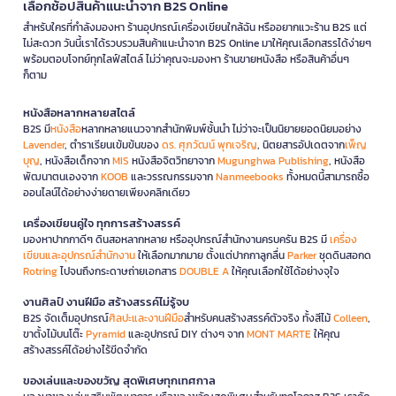
เลือกช้อปสินค้าแนะนำจาก B2S Online
สำหรับใครที่กำลังมองหา ร้านอุปกรณ์เครื่องเขียนใกล้ฉัน หรืออยากแวะร้าน B2S แต่
ไม่สะดวก วันนี้เราได้รวบรวมสินค้าแนะนำจาก B2S Online มาให้คุณเลือกสรรได้ง่ายๆ
พร้อมตอบโจทย์ทุกไลฟ์สไตล์ ไม่ว่าคุณจะมองหา ร้านขายหนังสือ หรือสินค้าอื่นๆ
ก็ตาม
หนังสือหลากหลายสไตล์
B2S มี
หนังสือ
หลากหลายแนวจากสำนักพิมพ์ชั้นนำ ไม่ว่าจะเป็นนิยายยอดนิยมอย่าง
Lavender
, ตำราเรียนเข้มข้นของ
ดร. ศุภวัฒน์ พุกเจริญ
, นิตยสารอัปเดตจาก
เพ็ญ
บุญ
, หนังสือเด็กจาก
MIS
หนังสือจิตวิทยาจาก
Mugunghwa Publishing
, หนังสือ
พัฒนาตนเองจาก
KOOB
และวรรณกรรมจาก
Nanmeebooks
ทั้งหมดนี้สามารถซื้อ
ออนไลน์ได้อย่างง่ายดายเพียงคลิกเดียว
เครื่องเขียนคู่ใจ ทุกการสร้างสรรค์
มองหาปากกาดีๆ ดินสอหลากหลาย หรืออุปกรณ์สำนักงานครบครัน B2S มี
เครื่อง
เขียนและอุปกรณ์สำนักงาน
ให้เลือกมากมาย ตั้งแต่ปากกาลูกลื่น
Parker
ชุดดินสอกด
Rotring
ไปจนถึงกระดาษถ่ายเอกสาร
DOUBLE A
ให้คุณเลือกใช้ได้อย่างจุใจ
งานศิลป์ งานฝีมือ สร้างสรรค์ไม่รู้จบ
B2S จัดเต็มอุปกรณ์
ศิลปะและงานฝีมือ
สำหรับคนสร้างสรรค์ตัวจริง ทั้งสีไม้
Colleen
,
ขาตั้งไม้บนโต๊ะ
Pyramid
และอุปกรณ์ DIY ต่างๆ จาก
MONT MARTE
ให้คุณ
สร้างสรรค์ได้อย่างไร้ขีดจำกัด
ของเล่นและของขวัญ สุดพิเศษทุกเทศกาล