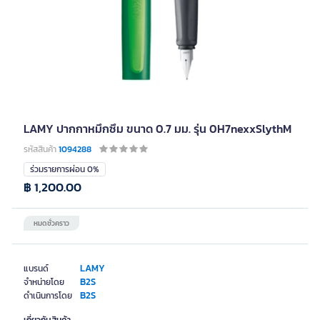
LAMY ปากกาหมึกซึม ขนาด 0.7 มม. รุ่น 0H7nexxSlythM
รหัสสินค้า
1094288
ร่วมรายการผ่อน 0%
฿ 1,200.00
หมดชั่วคราว
LAMY
แบรนด์
B2S
จำหน่ายโดย
B2S
ดำเนินการโดย