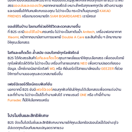
มองหาของเล่นเสริมพัฒนาการ หรือของขวัญสุดพิเศษสำหรับทุกโอกาส B2S เราคัด
สรร
ของเล่นและของขวัญ
หลากหลายสไตล์ เหมาะสำหรับทุกเพศทุกวัย สร้างความสุข
และรอยยิ้มให้กับคนพิเศษของคุณ ไม่ว่าจะเป็น กระเป๋าเก็บอุณหภูมิ
KAKAO
FRIENDS
หรือเกมจดหมายรัก
SIAM BOARDGAMES
เรามีครบ!
ของใช้ในบ้าน ไอเทมที่ช่วยให้ชีวิตสะดวกสบายขึ้น
ที่ B2S เรามี
ของใช้ในบ้าน
ครบครัน ไม่ว่าจะเป็นกาต้มน้ำ
Anitech
, เครื่องฟอกอากาศ
Xiaomi
, หน้ากากอนามัยทางการแพทย์
Double A Care
และสินค้าอื่น ๆ อีกมากมาย
ให้คุณเลือกสรร
ไอทีและแก็ดเจ็ต ล้ำสมัย ตอบโจทย์ทุกไลฟ์สไตล์
B2S ได้คัดสรรสินค้า
ไอทีและแก็ดเจ็ต
คุณภาพเยี่ยมมาให้คุณเลือกสรร เพื่อตอบโจทย์
ทุกไลฟ์สไตล์ดิจิทัล ไม่ว่าจะเป็น เครื่องทำลายเอกสาร
NEO
เพื่อความปลอดภัยของ
ข้อมูล, เอ็กซ์เทอนัลฮาร์ดดิสก์
WD
, หรือ คีย์บอร์ดไร้สายเมาส์คอมโบ
GEEZER
ที่ช่วย
ให้การทำงานของคุณสะดวกสบายยิ่งขึ้น
เฟอร์นิเจอร์ดีไซน์ครบฟังก์ชั่น
นอกจากนี้ B2S ยังมี
เฟอร์นิเจอร์
ครบทุกฟังก์ชันให้คุณได้เลือกสรรเพื่อตกแต่งบ้าน
และที่ทำงาน ไม่ว่าจะเป็นโต๊ะทำงานพับได้ จากแบรนด์
ONE
หรือ เก้าอี้ทำงาน
Furradec
ก็มีให้เลือกครบครัน
โปรโมชั่นและสิทธิพิเศษ
B2S จัดเต็มโปรโมชั่นและสิทธิพิเศษมากมายให้คุณเลือกช้อปออนไลน์ได้อย่างจุใจ
อัปเดตทุกเดือนกับแคมเปญลดราคาแรง