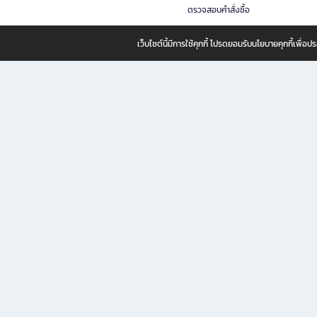
ตรวจสอบคำสั่งซื้อ
เว็บไซต์นี้มีการใช้คุกกี้ โปรดยอมรับนโยบายคุกกี้เพื่
B2S ธุรกิจในเครือ เซ็นทรัล รีเทล คอร์ปอเรชั่น จำกัด (มหาชน)
B2S Online แหล่งรวมหนังสือ เครื่องเขียน และแรงบันดาลใจสำหรับ
B2S Online คือร้านหนังสือและเครื่องเขียนออนไลน์ที่ครบครัน ตอบโจทย์คนรักการอ่านและงานเ
ทำไม B2S Online คือแหล่งช้อปปิ้งที่คุณไม่ควรพลาด
ไม่ว่าคุณจะเป็นนักเรียน นักศึกษา คนทำงาน B2S พร้อมให้คุณเลือกสินค้าคุณภาพได้ตลอด 24
ฟรี! ค่าจัดส่งทั่วไทย *เมื่อสั่งครบขั้นต่ำที่บริษัทกำหนด