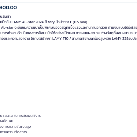
,300.00
ับสินค้า
หมึกซึม LAMY AL-star 2024 สี fiery หัวปากกา F (0.5 mm)
AL-star จะชื่นชมความเบาเป็นพิเศษของวัสดุที่แข็งแรงและทนทานอีกด้วย ด้ามจับแบบโปร่งใสยั
็นการทำงานด้านในของการป้อนหมึกได้อย่างเปิดเผย การผสมผสานระหว่างวัสดุที่ผสมผสานระห
กร่งและความสง่างาม ใช้กับไส้ปากกา LAMY T10 / สามารถใช้กับเครื่องสูบหมึก LAMY Z28รับประก
บา สะดวกในการจับและใช้งาน
างชัดเจน
้องการความชัดเจนสูง
ลายตามความต้องการ