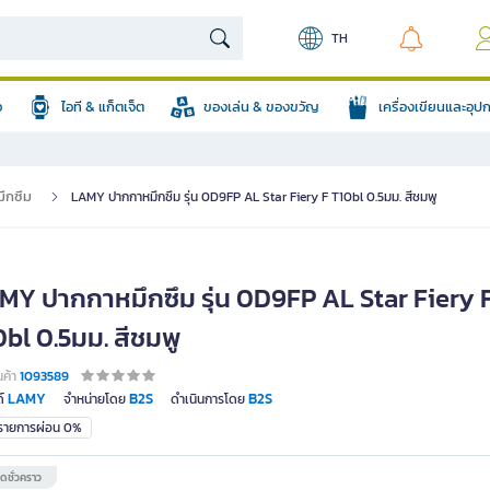
TH
อ
ไอที & แก็ตเจ็ต
ของเล่น & ของขวัญ
เครื่องเขียนและอุ
ึกซึม
LAMY ปากกาหมึกซึม รุ่น 0D9FP AL Star Fiery F T10bl 0.5มม. สีชมพู
MY ปากกาหมึกซึม รุ่น 0D9FP AL Star Fiery 
bl 0.5มม. สีชมพู
นค้า
1093589
LAMY
B2S
B2S
์
จำหน่ายโดย
ดำเนินการโดย
มรายการผ่อน 0%
ดชั่วคราว