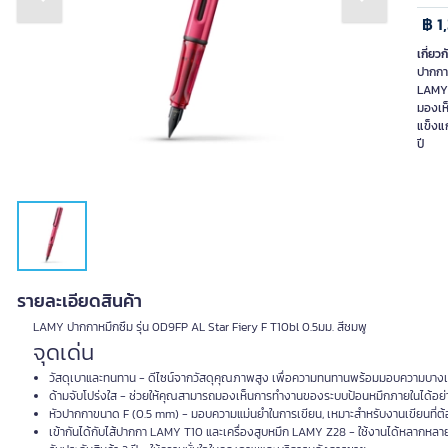
Previous slide
Next slide
฿ 1
เกี่ยวก
ปากกา
LAMY 
มองเห
แข็งแ
ปี
รายละเอียดสินค้า
LAMY ปากกาหมึกซึม รุ่น 0D9FP AL Star Fiery F T10bl 0.5มม. สีชมพู
จุดเด่น
วัสดุเบาและทนทาน - ดีไซน์จากวัสดุคุณภาพสูง เพื่อความทนทานพร้อมมอบความบางเ
ด้ามจับโปร่งใส - ช่วยให้คุณสามารถมองเห็นการทำงานของระบบป้อนหมึกภายในได้อย่
หัวปากกาขนาด F (0.5 mm) - มอบความแม่นยำในการเขียน, เหมาะสำหรับงานเขียนที่ต
เข้ากันได้กับไส้ปากกา LAMY T10 และเครื่องสูบหมึก LAMY Z28 - ใช้งานได้หลากห