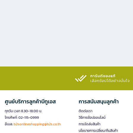
การันตีของแท้
เลือกช้อปได้อย่างมั่นใจ​
ศูนย์บริการลูกค้าบีทูเอส
การสนับสนุนลูกค้า
ทุกวัน เวลา 8.30-18.00 น.
ติดต่อเรา
โทรศัพท์: 02-115-0999
วิธีการช้อปออนไลน์
อีเมล:
b2sonlineshopping@b2s.co.th
การจัดส่งสินค้า
นโยบายการเปลี่ยน/คืนสินค้า